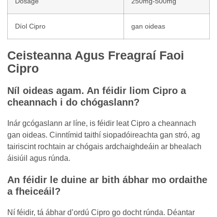
Dosage
250mg-500mg
Díol Cipro
gan oideas
Ceisteanna Agus Freagraí Faoi
Cipro
Níl oideas agam. An féidir liom Cipro a
cheannach i do chógaslann?
Inár gcógaslann ar líne, is féidir leat Cipro a cheannach
gan oideas. Cinntímid taithí siopadóireachta gan stró, ag
tairiscint rochtain ar chógais ardchaighdeáin ar bhealach
áisiúil agus rúnda.
An féidir le duine ar bith ábhar mo ordaithe
a fheiceáil?
Ní féidir, tá ábhar d’ordú Cipro go docht rúnda. Déantar