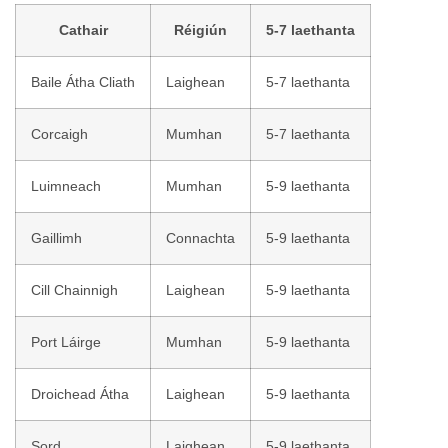
Cathair
Réigiún
5-7 laethanta
Baile Átha Cliath
Laighean
5-7 laethanta
Corcaigh
Mumhan
5-7 laethanta
Luimneach
Mumhan
5-9 laethanta
Gaillimh
Connachta
5-9 laethanta
Cill Chainnigh
Laighean
5-9 laethanta
Port Láirge
Mumhan
5-9 laethanta
Droichead Átha
Laighean
5-9 laethanta
Sord
Laighean
5-9 laethanta