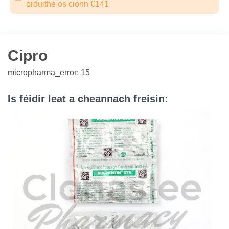
orduithe os cionn €141
Cipro
micropharma_error: 15
Is féidir leat a cheannach freisin: