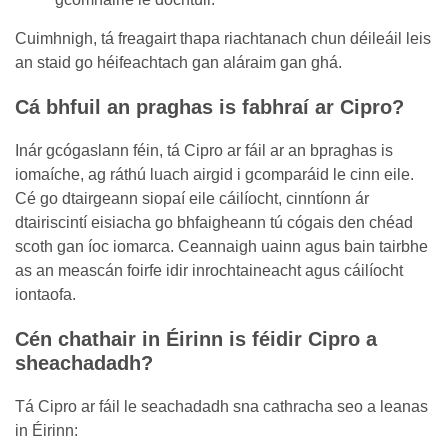
Cuimhnigh, tá freagairt thapa riachtanach chun déileáil leis
an staid go héifeachtach gan aláraim gan ghá.
Cá bhfuil an praghas is fabhraí ar Cipro?
Inár gcógaslann féin, tá Cipro ar fáil ar an bpraghas is
iomaíche, ag ráthú luach airgid i gcomparáid le cinn eile.
Cé go dtairgeann siopaí eile cáilíocht, cinntíonn ár
dtairiscintí eisiacha go bhfaigheann tú cógais den chéad
scoth gan íoc iomarca. Ceannaigh uainn agus bain tairbhe
as an meascán foirfe idir inrochtaineacht agus cáilíocht
iontaofa.
Cén chathair in Éirinn is féidir Cipro a
sheachadadh?
Tá Cipro ar fáil le seachadadh sna cathracha seo a leanas
in Éirinn: