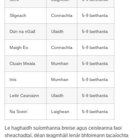
Sligeach
Connachta
5-9 laethanta
Dún na nGall
Ulaidh
5-9 laethanta
Maigh Eo
Connachta
5-9 laethanta
Cluain Meala
Mumhan
5-9 laethanta
Inis
Mumhan
5-9 laethanta
Leitir Ceanainn
Ulaidh
5-9 laethanta
Na Sceirí
Laighean
5-9 laethanta
Le haghaidh suíomhanna breise agus ceisteanna faoi
sheachadtaí, déan teagmháil lenár bhfoireann tacaíochta