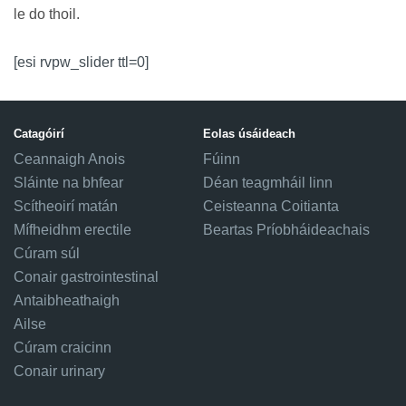
le do thoil.
[esi rvpw_slider ttl=0]
Catagóirí
Eolas úsáideach
Ceannaigh Anois
Fúinn
Sláinte na bhfear
Déan teagmháil linn
Scítheoirí matán
Ceisteanna Coitianta
Mífheidhm erectile
Beartas Príobháideachais
Cúram súl
Conair gastrointestinal
Antaibheathaigh
Ailse
Cúram craicinn
Conair urinary