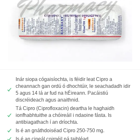
Inár siopa cógaisíochta, is féidir leat Cipro a
cheannach gan ordú ó dhochtúir, le seachadadh idir
5 agus 14 lá ar fud na hÉireann. Pacáistiú
discréideach agus anaithnid.
Tá Cipro (Ciprofloxacin) deartha le haghaidh
ionfhabhtuithe a chóireáil i ndaoine fásta. Is
antibiagathach í an dríochta.
Is é an gnáthdoiséad Cipro 250-750 mg.
Is é an cineál coirnéil ná taibléad