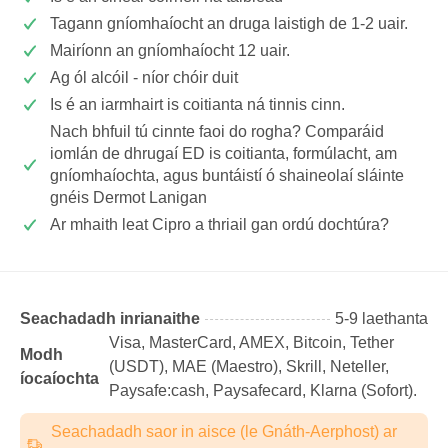
Tagann gníomhaíocht an druga laistigh de 1-2 uair.
Mairíonn an gníomhaíocht 12 uair.
Ag ól alcóil - níor chóir duit
Is é an iarmhairt is coitianta ná tinnis cinn.
Nach bhfuil tú cinnte faoi do rogha? Comparáid
iomlán de dhrugaí ED is coitianta, formúlacht, am
gníomhaíochta, agus buntáistí ó shaineolaí sláinte
gnéis Dermot Lanigan
Ar mhaith leat Cipro a thriail gan ordú dochtúra?
Seachadadh inrianaithe
5-9 laethanta
Visa, MasterCard, AMEX, Bitcoin, Tether
Modh
(USDТ), MAE (Maestro), Skrill, Neteller,
íocaíochta
Paysafe:cash, Paysafecard, Klarna (Sofort).
Seachadadh saor in aisce (le Gnáth-Aerphost) ar