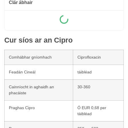
Clár ábhair
Cur síos ar an Cipro
Comhábhar gníomhach
Ciprofloxacin
Feadán Cineál
táibléad
Cainníocht in aghaidh an
30-360
phacáiste
Praghas Cipro
Ó EUR 0,68 per
táibléad