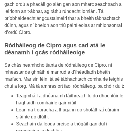
gach ordú a phacáil go slán gan aon mharc seachtrach a
léiríonn an t-ábhar, ag ráthú rúndacht iomlán. Tá
príobháideacht ár gcustaiméirí thar a bheith tábhachtach
dúinn, agus ní bheidh aon tríú páirtí eolas ar mhionsonraí
d’ordú Cipro.
Ródháileog de Cipro agus cad atá le
déanamh i gcás ródháileoige
Sa chás neamhchoitianta de ródháileog de Cipro, ní
mheastar de ghnáth é mar rud a d’fhéadfadh bheith
marfach. Mar sin féin, tá sé tábhachtach comhairle leighis
chuí a lorg. Má tá amhras ort faoi ródháileog, ba chóir duit:
Teagmháil a dhéanamh láithreach le do dhochtúir le
haghaidh comhairle gairmiúil.
Lean na treoracha a thugann do sholáthraí cúraim
sláinte go dlúth.
Seachain dáileoga breise a thógáil gan dul i
gcomhairle le dochtúir.