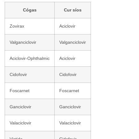
Cógas
Cur síos
Zovirax
Aciclovir
Valganciclovir
Valganciclovir
Aciclovir-Ophthalmic
Aciclovir
Cidofovir
Cidofovir
Foscarnet
Foscarnet
Ganciclovir
Ganciclovir
Valaciclovir
Valaciclovir