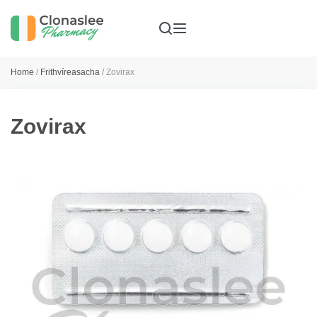
Home
/
Frithvíreasacha
/ Zovirax
Zovirax