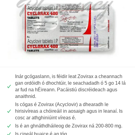
Inár gcógaslann, is féidir leat Zovirax a cheannach
gan ordóidh ó dhochtúir, le seachadadh ó 5 go 14 lá
ar fud na hÉireann. Pacáistiú discréideach agus
anaithnid.
Is cógas é Zovirax (Acyclovir) a dhearadh le
hirisivíreas a chóireáil in aosaigh agus in leanaí. Is
cosc ar athghiniúint víreas é.
Is é an ghnáthdháileog de Zovirax ná 200-800 mg.
Is cineál buaice é an tóg.