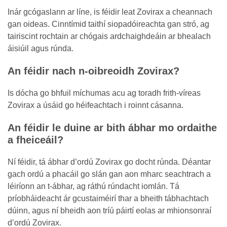
Inár gcógaslann ar líne, is féidir leat Zovirax a cheannach
gan oideas. Cinntímid taithí siopadóireachta gan stró, ag
tairiscint rochtain ar chógais ardchaighdeáin ar bhealach
áisiúil agus rúnda.
An féidir nach n-oibreoidh Zovirax?
Is dócha go bhfuil míchumas acu ag toradh frith-víreas
Zovirax a úsáid go héifeachtach i roinnt cásanna.
An féidir le duine ar bith ábhar mo ordaithe
a fheiceáil?
Ní féidir, tá ábhar d’ordú Zovirax go docht rúnda. Déantar
gach ordú a phacáil go slán gan aon mharc seachtrach a
léiríonn an t-ábhar, ag ráthú rúndacht iomlán. Tá
príobháideacht ár gcustaiméirí thar a bheith tábhachtach
dúinn, agus ní bheidh aon tríú páirtí eolas ar mhionsonraí
d’ordú Zovirax.