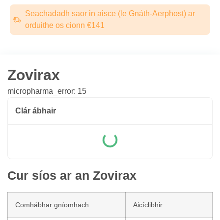
Seachadadh saor in aisce (le Gnáth-Aerphost) ar
orduithe os cionn €141
Zovirax
micropharma_error: 15
Clár ábhair
Cur síos ar an Zovirax
Comhábhar gníomhach
Aicíclibhir