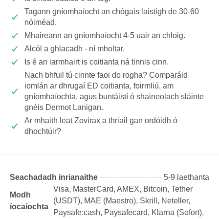
Tagann gníomhaíocht an chógais laistigh de 30-60
nóiméad.
Mhaireann an gníomhaíocht 4-5 uair an chloig.
Alcól a ghlacadh - ní mholtar.
Is é an iarmhairt is coitianta ná tinnis cinn.
Nach bhfuil tú cinnte faoi do rogha? Comparáid
iomlán ar dhrugaí ED coitianta, foirmliú, am
gníomhaíochta, agus buntáistí ó shaineolach sláinte
gnéis Dermot Lanigan.
Ar mhaith leat Zovirax a thriail gan ordóidh ó
dhochtúir?
Seachadadh inrianaithe
5-9 laethanta
Visa, MasterCard, AMEX, Bitcoin, Tether
Modh
(USDТ), MAE (Maestro), Skrill, Neteller,
íocaíochta
Paysafe:cash, Paysafecard, Klarna (Sofort).