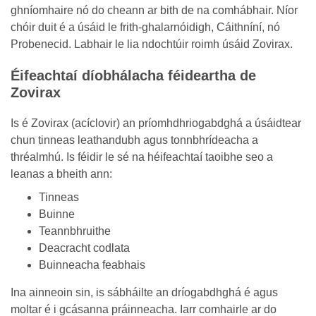
ghníomhaire nó do cheann ar bith de na comhábhair. Níor
chóir duit é a úsáid le frith-ghalarnóidigh, Cáithníní, nó
Probenecid. Labhair le lia ndochtúir roimh úsáid Zovirax.
Éifeachtaí díobhálacha féideartha de
Zovirax
Is é Zovirax (acíclovir) an príomhdhriogabdghá a úsáidtear
chun tinneas leathandubh agus tonnbhrídeacha a
thréalmhú. Is féidir le sé na héifeachtaí taoibhe seo a
leanas a bheith ann:
Tinneas
Buinne
Teannbhruithe
Deacracht codlata
Buinneacha feabhais
Ina ainneoin sin, is sábháilte an dríogabdhghá é agus
moltar é i gcásanna práinneacha. Iarr comhairle ar do