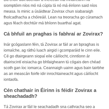
siomptóim níos mó ná cúpla lá nó má éiríonn said níos
measa. Is minic a úsáidtear Zovirax chun siabaraigh
fholcadhacha a chóireáil. Lean na treoracha go cúramach
agus féach dochtúir má bhíonn buarthaí agat.
Cá bhfuil an praghas is fabhraí ar Zovirax?
Inár gcógaslann féin, tá Zovirax ar fáil ar an bpraghas is
iomaíche, ag ráthú luach airgid i gcomparáid le cinn eile.
Cé go dtairgeann siopaí eile cáilíocht, cinntíonn ár
dtairiscintí eisiacha go bhfaigheann tú cógais den chéad
scoth gan íoc iomarca. Ceannaigh uainn agus bain tairbhe
as an meascán foirfe idir inrochtaineacht agus cáilíocht
iontaofa.
Cén chathair in Éirinn is féidir Zovirax a
sheachadadh?
Tá Zovirax ar fáil le seachadadh sna cathracha seo a