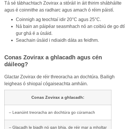
Tá sé tábhachtach Zovirax a stóráil in áit thirim shábháilte
agus é coinnithe as radharc agus amach ó réim páistí.
Coinnigh ag teochtaí idir 20°C agus 25°C.
Ná bain an páipéar seasmhach nó an coibiú de go dtí
gur ghá é a úsáid.
Seachain úsáid i ndiaidh dáta as feidhm.
Conas Zovirax a ghlacadh agus cén
dáileog?
Glactar Zovirax de réir threoracha an dochtúra. Bailigh
leigheas ó shiopaí cógaiseachta amháin.
Conas Zovirax a ghlacadh:
– Leanúint treoracha an dochtúra go cúramach
– Glacadh le biadh nó gan bhia, de réir mar a mholtar