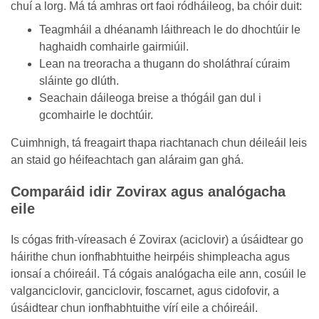
chuí a lorg. Má tá amhras ort faoi ródháileog, ba chóir duit:
Teagmháil a dhéanamh láithreach le do dhochtúir le
haghaidh comhairle gairmiúil.
Lean na treoracha a thugann do sholáthraí cúraim
sláinte go dlúth.
Seachain dáileoga breise a thógáil gan dul i
gcomhairle le dochtúir.
Cuimhnigh, tá freagairt thapa riachtanach chun déileáil leis
an staid go héifeachtach gan aláraim gan ghá.
Comparáid idir Zovirax agus analógacha
eile
Is cógas frith-víreasach é Zovirax (aciclovir) a úsáidtear go
háirithe chun ionfhabhtuithe heirpéis shimpleacha agus
ionsaí a chóireáil. Tá cógais analógacha eile ann, cosúil le
valganciclovir, ganciclovir, foscarnet, agus cidofovir, a
úsáidtear chun ionfhabhtuithe vírí eile a chóireáil.