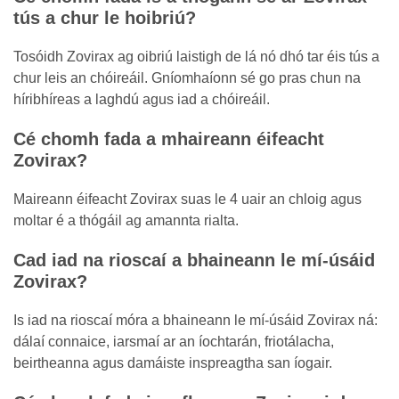
tús a chur le hoibriú?
Tosóidh Zovirax ag oibriú laistigh de lá nó dhó tar éis tús a
chur leis an chóireáil. Gníomhaíonn sé go pras chun na
híribhíreas a laghdú agus iad a chóireáil.
Cé chomh fada a mhaireann éifeacht
Zovirax?
Maireann éifeacht Zovirax suas le 4 uair an chloig agus
moltar é a thógáil ag amannta rialta.
Cad iad na rioscaí a bhaineann le mí-úsáid
Zovirax?
Is iad na rioscaí móra a bhaineann le mí-úsáid Zovirax ná:
dálaí connaice, iarsmaí ar an íochtarán, friotálacha,
beirtheanna agus damáiste inspreagtha san íogair.