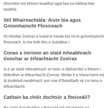
dhochtúir má bhíonn buarthaí agat faoi na héifeachtaí
taoibhe.
Stíl Mhaireachtála: Aiste bia agus
Gníomhaíocht Fhisiceach
Ní mholtar Zovirax a úsáid le haiste bia nó le gníomhaíocht
fhisiceach. Is ina leith féin a úsáidtear í.
Conas a imríonn an staid mheabhrach
tionchar ar éifeachtacht Zovirax
Is é an staid mheabhrach an toisc is tábhachtaí a théann i
bhfeidhm ar éifeachtacht Zovirax. Moltar é a sheachaint má
tá trioblóidí meabhrach ann mar d’fhéadfadh sé cur lena n-
éifeachtacht.
Cathain ba chóir dochtúir a fheiceáil?
Ba chóir duit dochtúir a fheiceáil má mhaireann na