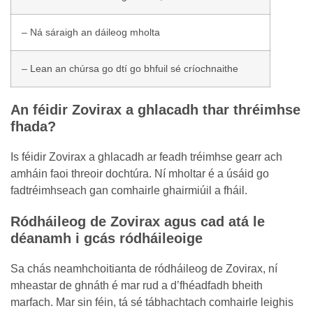
– Ná sáraigh an dáileog mholta
– Lean an chúrsa go dtí go bhfuil sé críochnaithe
An féidir Zovirax a ghlacadh thar thréimhse
fhada?
Is féidir Zovirax a ghlacadh ar feadh tréimhse gearr ach
amháin faoi threoir dochtúra. Ní mholtar é a úsáid go
fadtréimhseach gan comhairle ghairmiúil a fháil.
Ródháileog de Zovirax agus cad atá le
déanamh i gcás ródháileoige
Sa chás neamhchoitianta de ródháileog de Zovirax, ní
mheastar de ghnáth é mar rud a d’fhéadfadh bheith
marfach. Mar sin féin, tá sé tábhachtach comhairle leighis