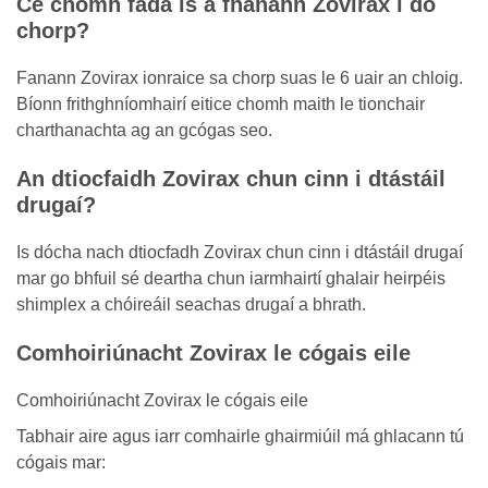
Cé chomh fada is a fhanann Zovirax i do
chorp?
Fanann Zovirax ionraice sa chorp suas le 6 uair an chloig.
Bíonn frithghníomhairí eitice chomh maith le tionchair
charthanachta ag an gcógas seo.
An dtiocfaidh Zovirax chun cinn i dtástáil
drugaí?
Is dócha nach dtiocfadh Zovirax chun cinn i dtástáil drugaí
mar go bhfuil sé deartha chun iarmhairtí ghalair heirpéis
shimplex a chóireáil seachas drugaí a bhrath.
Comhoiriúnacht Zovirax le cógais eile
Comhoiriúnacht Zovirax le cógais eile
Tabhair aire agus iarr comhairle ghairmiúil má ghlacann tú
cógais mar: