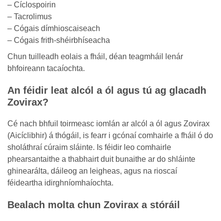
– Cíclospoirin
– Tacrolimus
– Cógais dímhioscaiseach
– Cógais frith-shéirbhíseacha
Chun tuilleadh eolais a fháil, déan teagmháil lenár
bhfoireann tacaíochta.
An féidir leat alcól a ól agus tú ag glacadh
Zovirax?
Cé nach bhfuil toirmeasc iomlán ar alcól a ól agus Zovirax
(Aicíclibhir) á thógáil, is fearr i gcónaí comhairle a fháil ó do
sholáthraí cúraim sláinte. Is féidir leo comhairle
phearsantaithe a thabhairt duit bunaithe ar do shláinte
ghinearálta, dáileog an leigheas, agus na rioscaí
féideartha idirghníomhaíochta.
Bealach molta chun Zovirax a stóráil