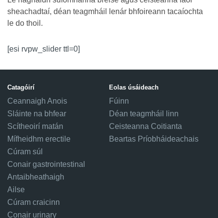
sheachadtaí, déan teagmháil lenár bhfoireann tacaíochta
le do thoil.
[esi rvpw_slider ttl=0]
Catagóirí
Eolas úsáideach
Ceannaigh Anois
Fúinn
Sláinte na bhfear
Déan teagmháil linn
Scítheoirí matán
Ceisteanna Coitianta
Mífheidhm erectile
Beartas Príobháideachais
Cúram súl
Conair gastrointestinal
Antaibheathaigh
Ailse
Cúram craicinn
Conair urinary