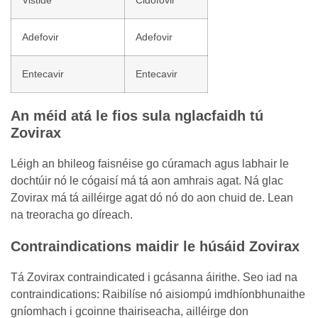
Vistide
Cidofovir
Adefovir
Adefovir
Entecavir
Entecavir
An méid atá le fios sula nglacfaidh tú
Zovirax
Léigh an bhileog faisnéise go cúramach agus labhair le
dochtúir nó le cógaisí má tá aon amhrais agat. Ná glac
Zovirax má tá ailléirge agat dó nó do aon chuid de. Lean
na treoracha go díreach.
Contraindications maidir le húsáid Zovirax
Tá Zovirax contraindicated i gcásanna áirithe. Seo iad na
contraindications: Raibilíse nó aisiompú imdhíonbhunaithe
gníomhach i gcoinne thairiseacha, ailléirge don