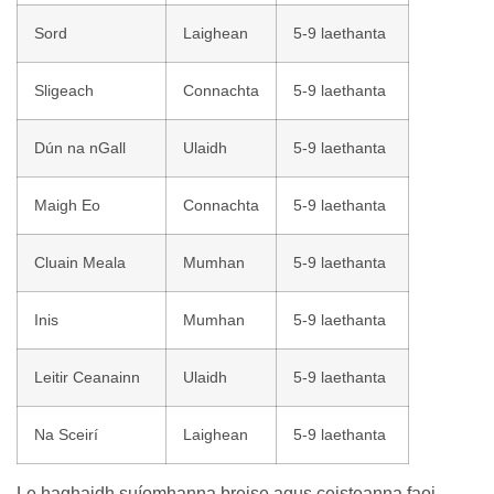
Sord
Laighean
5-9 laethanta
Sligeach
Connachta
5-9 laethanta
Dún na nGall
Ulaidh
5-9 laethanta
Maigh Eo
Connachta
5-9 laethanta
Cluain Meala
Mumhan
5-9 laethanta
Inis
Mumhan
5-9 laethanta
Leitir Ceanainn
Ulaidh
5-9 laethanta
Na Sceirí
Laighean
5-9 laethanta
Le haghaidh suíomhanna breise agus ceisteanna faoi