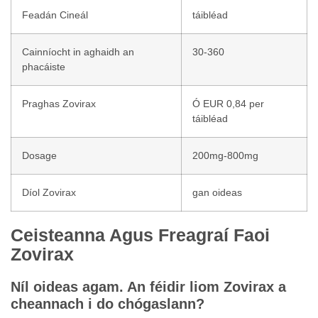
Feadán Cineál
táibléad
Cainníocht in aghaidh an
30-360
phacáiste
Praghas Zovirax
Ó EUR 0,84 per
táibléad
Dosage
200mg-800mg
Díol Zovirax
gan oideas
Ceisteanna Agus Freagraí Faoi
Zovirax
Níl oideas agam. An féidir liom Zovirax a
cheannach i do chógaslann?