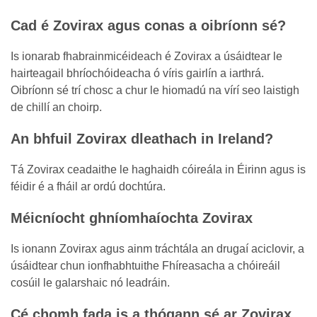
Cad é Zovirax agus conas a oibríonn sé?
Is ionarab fhabrainmicéideach é Zovirax a úsáidtear le
hairteagail bhríochóideacha ó víris gairlín a iarthrá.
Oibríonn sé trí chosc a chur le hiomadú na vírí seo laistigh
de chillí an choirp.
An bhfuil Zovirax dleathach in Ireland?
Tá Zovirax ceadaithe le haghaidh cóireála in Éirinn agus is
féidir é a fháil ar ordú dochtúra.
Méicníocht ghníomhaíochta Zovirax
Is ionann Zovirax agus ainm tráchtála an drugaí aciclovir, a
úsáidtear chun ionfhabhtuithe Fhíreasacha a chóireáil
cosúil le galarshaic nó leadráin.
Cé chomh fada is a thógann sé ar Zovirax