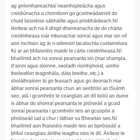
ag gníomhaireachtaí neamhspleácha agus
creidiúnacha a chinntíonn go gcoimeádaimid do
chuid faisnéise sábháilte agus príobháideach.
Ní
léirítear ach na 4 dhigit dheireanacha de do chárta
creidmheasa inár mbunachar sonraí agus mar sin níl
aon rochtain ag ár n-oibreoirí tacaíochta custaiméara
fiú ar an bhfaisnéis maidir le cárta creidmheasa.
Ní
bhailímid ach na sonraí pearsanta sin (mar shampla,
d’ainm agus sloinne, seoladh ríomhphoist, uimhir
theileafóin teagmhála, dáta breithe, etc.) a
sholáthraíonn tú go feasach agus go deonach mar
ábhar sonraí pearsanta chun an seirbhísí an tSuímh
seo, atá i gcomhréir le ceanglais an dlí toiliú an duine
is ábhar do shonraí pearsanta le próiseáil a gcuid
sonraí pearsanta i gcomhréir leis an gcuspóir a
phróiseáil iad a chur i láthair sa Bheartas seo.
Ní
bhailímid aon fhaisnéis maidir leis an bpróiseáil a
bhfuil ceanglais áirithe leagtha síos le dlí. Áirítear le