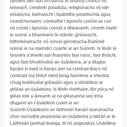
faisnéis den sórt sin sonraí ar bhunús ciníoch nó
eitneach, creidimh polaitiúla, reiligiúnacha nó idé-
eolaíocha, ballraíocht i bpáirtithe polaitíochta agus
ceardchumainn, ciontuithe i bpionós coiriúil as coir
nó ciontú i bpionós coiriúil a dhéanamh, chomh maith
le sonraí a bhaineann le sláinte, gnéasacht,
bithmhéadracht. nó sonraí géiniteacha.
Bailímid
sonraí ar na staitisticí cuairte ar an Suíomh. Is féidir le
faisnéis a bheith san fhaisnéis faoi naisc, faoi thrácht,
agus faoi bhrabhsálaí an úsáideora, ar a dtugtar
fianáin.
Is éard is fianán ann ná comhad téacs nó
comhaid ina bhfuil méid beag faisnéise a sheoltar
chuig brabhsálaí gréasáin agus a stóráiltear ar
ghléas an úsáideora. Is féidir ríomhaire, fón póca nó
gléas eile a áireamh ar na gléasanna seo trína
dtugann an t-úsáideoir cuairt ar an
Suíomh.
Úsáideann an láithreán fianáin leanúnacha
chun socruithe pearsanta an úsáideora a stóráil ar ár
Láithreán (amhail teanga, tír nó airgeadra). Úsáidtear