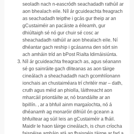
seoladh nach n-eascródh seachadadh rathúil ar
aon bhealach eile.
Níl ár gcuideachta freagrach
as seachadadh teipthe i gcás gur theip ar an
gCustaiméir an pacáiste a éileamh, gur
dhiúltaigh sé nó gur chuir sé cosc ar
sheachadadh rathúil ar aon bhealach eile. Ní
dhéantar gach reship i gcásanna den sórt sin
ach amháin tríd an bPost Rialta Idirnáisiúnta.
Níl ár gcuideachta freagrach as, agus séanann
sé go sainráite gach dliteanas as aon táirge
cineálach a sheachadadh nach gcomhlíonann
ionchais an chustaiméara trí chritéir mar – dath,
cruth agus méid an phiolla, láithreacht aon
mharcáil priontáilte ar, nó brandáilte ar an
bpillín. , ar a bhfuil ainm margaíochta, nó á
dhéanamh ag monaróir difriúil ón gceann a
bhfuiltear ag súil leis an gCustaiméir a fháil.
Maidir le haon táirge cineálach, is chun críocha
faisnéise amháin atá an fhaisnéis táirge ar fad a