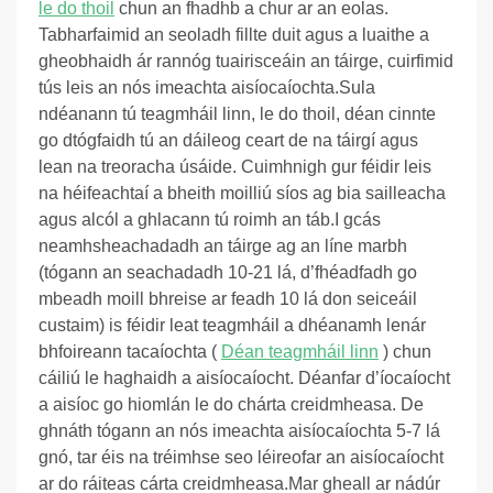
le do thoil
chun an fhadhb a chur ar an eolas.
Tabharfaimid an seoladh fillte duit agus a luaithe a
gheobhaidh ár rannóg tuairisceáin an táirge, cuirfimid
tús leis an nós imeachta aisíocaíochta.
Sula
ndéanann tú teagmháil linn, le do thoil, déan cinnte
go dtógfaidh tú an dáileog ceart de na táirgí agus
lean na treoracha úsáide. Cuimhnigh gur féidir leis
na héifeachtaí a bheith moilliú síos ag bia sailleacha
agus alcól a ghlacann tú roimh an táb.
I gcás
neamhsheachadadh an táirge ag an líne marbh
(tógann an seachadadh 10-21 lá, d’fhéadfadh go
mbeadh moill bhreise ar feadh 10 lá don seiceáil
custaim) is féidir leat teagmháil a dhéanamh lenár
bhfoireann tacaíochta (
Déan teagmháil linn
) chun
cáiliú le haghaidh a aisíocaíocht. Déanfar d’íocaíocht
a aisíoc go hiomlán le do chárta creidmheasa. De
ghnáth tógann an nós imeachta aisíocaíochta 5-7 lá
gnó, tar éis na tréimhse seo léireofar an aisíocaíocht
ar do ráiteas cárta creidmheasa.
Mar gheall ar nádúr