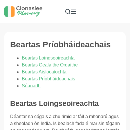
Beartas Príobháideachais
Beartas Loingseoireachta
Beartas Cealaithe Ordaithe
Beartas Aisíocaíochta
Beartas Príobháideachais
Séanadh
Beartas Loingseoireachta
Déantar na cógais a chuirimid ar fáil a mhonarú agus
a sheoladh ón India. Is bealach fada é mar sin tógann