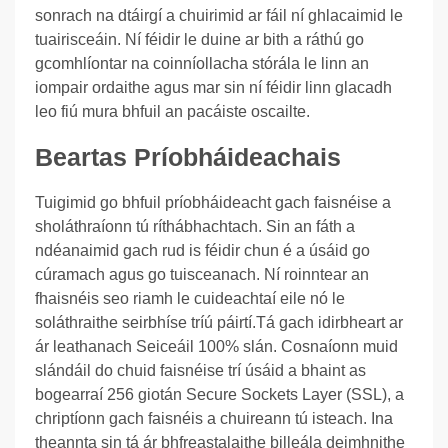
sonrach na dtáirgí a chuirimid ar fáil ní ghlacaimid le
tuairisceáin. Ní féidir le duine ar bith a ráthú go
gcomhlíontar na coinníollacha stórála le linn an
iompair ordaithe agus mar sin ní féidir linn glacadh
leo fiú mura bhfuil an pacáiste oscailte.
Beartas Príobháideachais
Tuigimid go bhfuil príobháideacht gach faisnéise a
sholáthraíonn tú ríthábhachtach. Sin an fáth a
ndéanaimid gach rud is féidir chun é a úsáid go
cúramach agus go tuisceanach. Ní roinntear an
fhaisnéis seo riamh le cuideachtaí eile nó le
soláthraithe seirbhíse tríú páirtí.
Tá gach idirbheart ar
ár leathanach Seiceáil 100% slán. Cosnaíonn muid
slándáil do chuid faisnéise trí úsáid a bhaint as
bogearraí 256 giotán Secure Sockets Layer (SSL), a
chriptíonn gach faisnéis a chuireann tú isteach. Ina
theannta sin tá ár bhfreastalaithe billeála deimhnithe