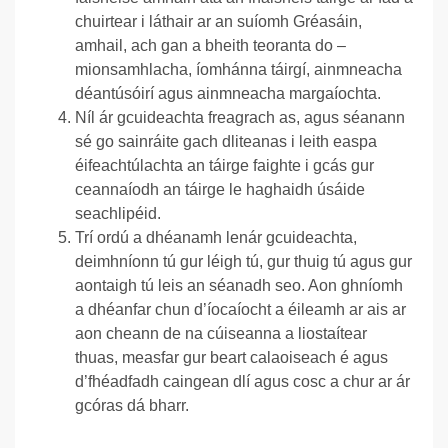
chuirtear i láthair ar an suíomh Gréasáin,
amhail, ach gan a bheith teoranta do –
mionsamhlacha, íomhánna táirgí, ainmneacha
déantúsóirí agus ainmneacha margaíochta.
Níl ár gcuideachta freagrach as, agus séanann
sé go sainráite gach dliteanas i leith easpa
éifeachtúlachta an táirge faighte i gcás gur
ceannaíodh an táirge le haghaidh úsáide
seachlipéid.
Trí ordú a dhéanamh lenár gcuideachta,
deimhníonn tú gur léigh tú, gur thuig tú agus gur
aontaigh tú leis an séanadh seo. Aon ghníomh
a dhéanfar chun d’íocaíocht a éileamh ar ais ar
aon cheann de na cúiseanna a liostaítear
thuas, measfar gur beart calaoiseach é agus
d’fhéadfadh caingean dlí agus cosc a chur ar ár
gcóras dá bharr.