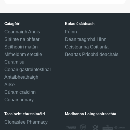
Catagóirí
Eolas úsáideach
Ceannaigh Anois
Fúinn
Sláinte na bhfear
Déan teagmháil linn
Scítheoirí matán
Ceisteanna Coitianta
Mífheidhm erectile
Beartas Príobháideachais
Cúram súl
Conair gastrointestinal
Antaibheathaigh
Ailse
Cúram craicinn
Conair urinary
Tacaíocht chustaiméirí
Modhanna Loingseoireachta
Clonaslee Pharmacy