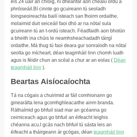
éis 24 uair an chloig, ní dhéanfar aon chealú ordú a
phróiseáil.
Bí cinnte go gcuireann tú seoladh
loingseoireachta bailí isteach san fhoirm ordaithe,
molaimid duit seiceáil faoi dhó ar na nótaí sula
gcuireann tú an t-ordú isteach. Féadfaidh aon bhotún
a bheith ina chúis le neamhsheachadadh táirgí
ordaithe. Má thug tú faoi deara gur sonraíodh na nótaí
seolta go mícheart, déan teagmháil linn chomh luath
agus is féidir chun an scéal a chur ar an eolas (
Déan
teagmháil linn
).
Beartas Aisíocaíochta
Tá na cógais a chuirimid ar fáil comhionann go
ginearálta lena gcomhghleacaithe ainm branda.
Ráthaímid go bhfuil siad mar an gcéanna go
ceimiceach agus go bhfuil an éifeacht leighis
chéanna acu.
I gcás nach bhfuil tú sásta leis an
éifeacht a tháirgeann ár gcógas, déan
teagmháil linn