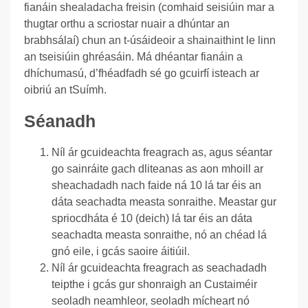
fianáin shealadacha freisin (comhaid seisiúin mar a
thugtar orthu a scriostar nuair a dhúntar an
brabhsálaí) chun an t-úsáideoir a shainaithint le linn
an tseisiúin ghréasáin. Má dhéantar fianáin a
dhíchumasú, d’fhéadfadh sé go gcuirfí isteach ar
oibriú an tSuímh.
Séanadh
Níl ár gcuideachta freagrach as, agus séantar
go sainráite gach dliteanas as aon mhoill ar
sheachadadh nach faide ná 10 lá tar éis an
dáta seachadta measta sonraithe. Meastar gur
spriocdháta é 10 (deich) lá tar éis an dáta
seachadta measta sonraithe, nó an chéad lá
gnó eile, i gcás saoire áitiúil.
Níl ár gcuideachta freagrach as seachadadh
teipthe i gcás gur shonraigh an Custaiméir
seoladh neamhleor, seoladh mícheart nó