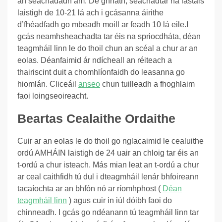
an seachadadh am. De ghnáth, seachadtar na lastais
laistigh de 10-21 lá ach i gcásanna áirithe
d’fhéadfadh go mbeadh moill ar feadh 10 lá eile.
I
gcás neamhsheachadta tar éis na spriocdháta, déan
teagmháil linn le do thoil chun an scéal a chur ar an
eolas. Déanfaimid ár ndícheall an réiteach a
thairiscint duit a chomhlíonfaidh do leasanna go
hiomlán. Cliceáil
anseo
chun tuilleadh a fhoghlaim
faoi loingseoireacht.
Beartas Cealaithe Ordaithe
Cuir ar an eolas le do thoil go nglacaimid le cealuithe
ordú AMHÁIN laistigh de 24 uair an chloig tar éis an
t-ordú a chur isteach. Más mian leat an t-ordú a chur
ar ceal caithfidh tú dul i dteagmháil lenár bhfoireann
tacaíochta ar an bhfón nó ar ríomhphost (
Déan
teagmháil linn
) agus cuir in iúl dóibh faoi do
chinneadh. I gcás go ndéanann tú teagmháil linn tar