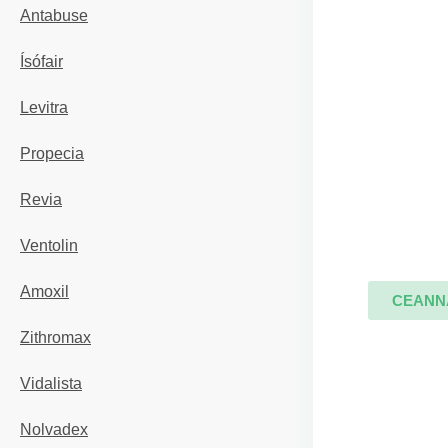
Antabuse
Ísófair
Levitra
Propecia
Revia
Ventolin
Amoxil
CEANN
Zithromax
Vidalista
Nolvadex