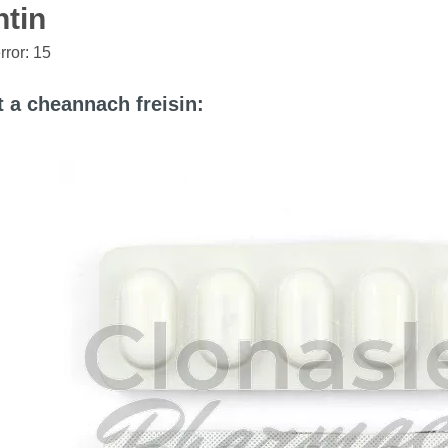
tin
ror: 15
at a cheannach freisin: