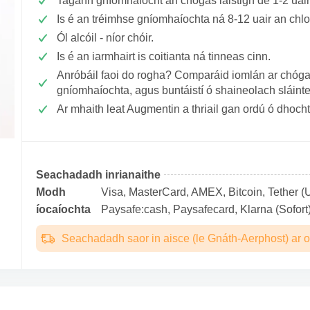
Tagann gníomhaíocht an chógas laistigh de 1-2 uair
Is é an tréimhse gníomhaíochta ná 8-12 uair an chlo
Ól alcóil - níor chóir.
Is é an iarmhairt is coitianta ná tinneas cinn.
Anróbáil faoi do rogha? Comparáid iomlán ar chógai
gníomhaíochta, agus buntáistí ó shaineolach sláint
Ar mhaith leat Augmentin a thriail gan ordú ó dhocht
Seachadadh inrianaithe
Modh
Visa, MasterCard, AMEX, Bitcoin, Tether (U
íocaíochta
Paysafe:cash, Paysafecard, Klarna (Sofort)
Seachadadh saor in aisce (le Gnáth-Aerphost) ar o