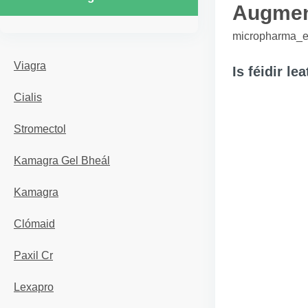
Augmen
micropharma_er
Viagra
Is féidir le
Cialis
Stromectol
Kamagra Gel Bheál
Kamagra
Clómaid
Paxil Cr
Lexapro