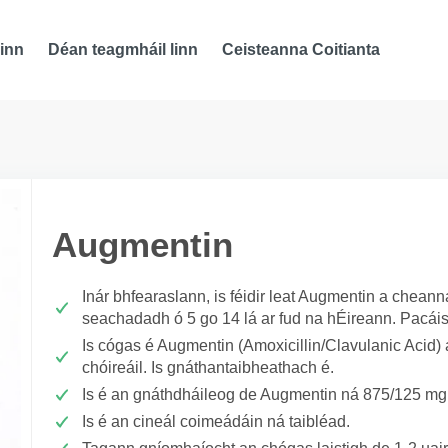
inn
Déan teagmháil linn
Ceisteanna Coitianta
Augmentin
Inár bhfearaslann, is féidir leat Augmentin a cheann
seachadadh ó 5 go 14 lá ar fud na hÉireann. Pacáis
Is cógas é Augmentin (Amoxicillin/Clavulanic Acid) 
chóireáil. Is gnáthantaibheathach é.
Is é an gnáthdháileog de Augmentin ná 875/125 mg
Is é an cineál coimeádáin ná taibléad.