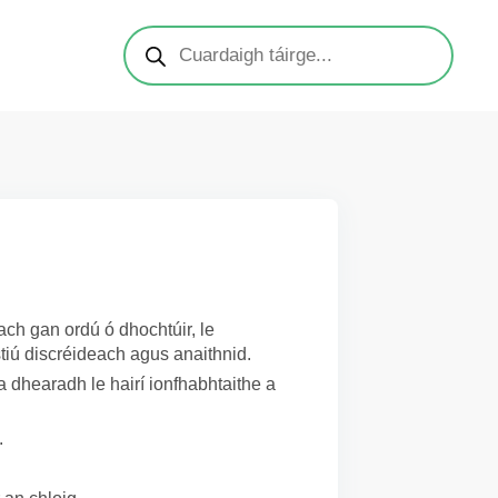
ach gan ordú ó dhochtúir, le
tiú discréideach agus anaithnid.
a dhearadh le hairí ionfhabhtaithe a
.