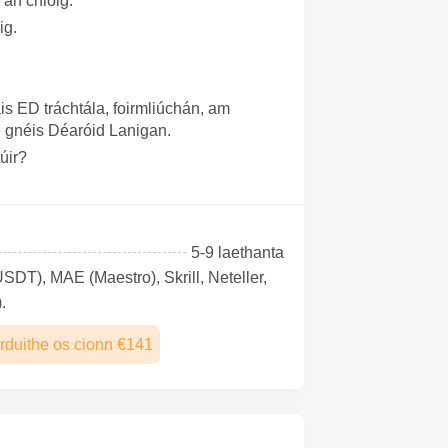
 an chloig.
ig.
s ED tráchtála, foirmliúchán, am
e gnéis Déaróid Lanigan.
úir?
5-9 laethanta
SDТ), MAE (Maestro), Skrill, Neteller,
.
rduithe os cionn €141