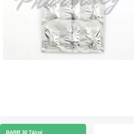
BARR 30 Táirgí