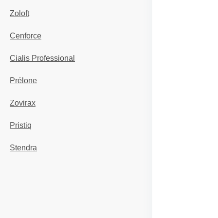
Zoloft
Cenforce
Cialis Professional
Prélone
Zovirax
Pristiq
Stendra