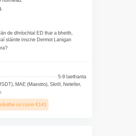
0 nóiméad.
g.
án de dhríochtaí ED thar a bheith,
laí sláinte inscne Dermot Lanigan
úra?
5-9 laethanta
SDТ), MAE (Maestro), Skrill, Neteller,
.
rduithe os cionn €141