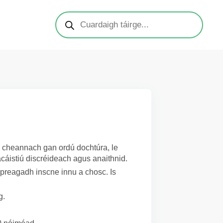
 a cheannach gan ordú dochtúra, le
cáistiú discréideach agus anaithnid.
spreagadh inscne innu a chosc. Is
g.