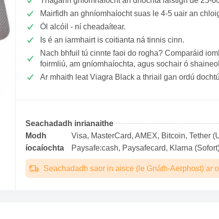
Thagann gníomhaíocht an dríochta laistigh de 25-6
Mairfidh an ghníomhaíocht suas le 4-5 uair an chloi
Ól alcóil - ní cheadaítear.
Is é an iarmhairt is coitianta ná tinnis cinn.
Nach bhfuil tú cinnte faoi do rogha? Comparáid ioml
foirmliú, am gníomhaíochta, agus sochair ó shaineo
Ar mhaith leat Viagra Black a thriail gan ordú docht
Seachadadh inrianaithe
Modh
Visa, MasterCard, AMEX, Bitcoin, Tether (U
íocaíochta
Paysafe:cash, Paysafecard, Klarna (Sofort)
Seachadadh saor in aisce (le Gnáth-Aerphost) ar o