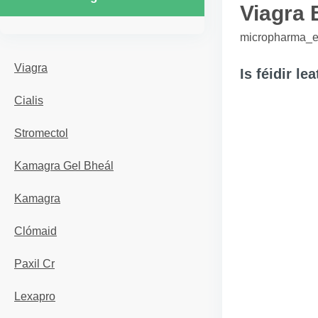
Viagra 
micropharma_er
Viagra
Is féidir le
Cialis
Stromectol
Kamagra Gel Bheál
Kamagra
Clómaid
Paxil Cr
Lexapro