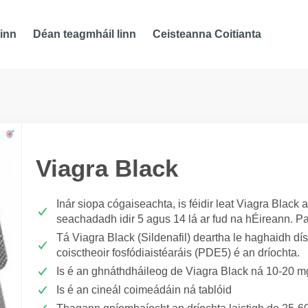
inn
Déan teagmháil linn
Ceisteanna Coitianta
Viagra Black
Inár siopa cógaiseachta, is féidir leat Viagra Black
seachadadh idir 5 agus 14 lá ar fud na hÉireann. Pa
Tá Viagra Black (Sildenafil) deartha le haghaidh dí
coisctheoir fosfódiaistéaráis (PDE5) é an dríochta.
Is é an ghnáthdháileog de Viagra Black ná 10-20 m
Is é an cineál coimeádáin ná tablóid