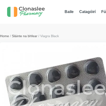
Baile
Catagóirí
Fú
Home
/
Sláinte na bhfear
/ Viagra Black