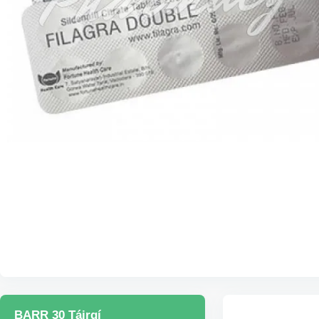
BARR 30 Táirgí