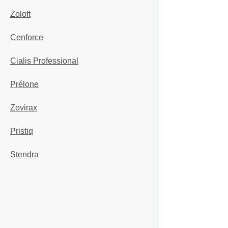
Zoloft
Cenforce
Cialis Professional
Prélone
Zovirax
Pristiq
Stendra