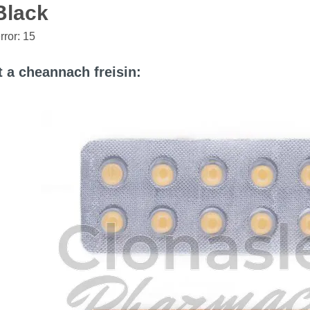
Black
ror: 15
at a cheannach freisin: