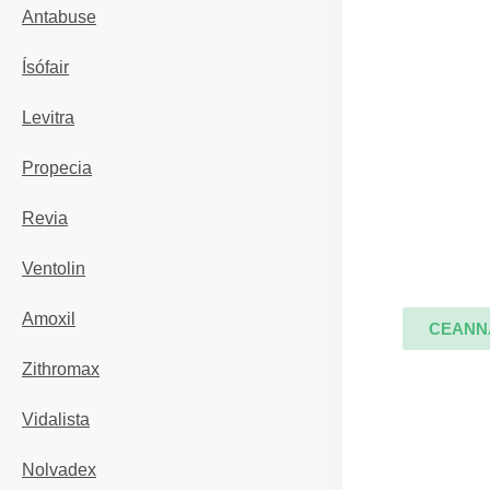
Antabuse
Ísófair
Levitra
Propecia
Revia
Ventolin
Amoxil
CEANN
Zithromax
Vidalista
Nolvadex