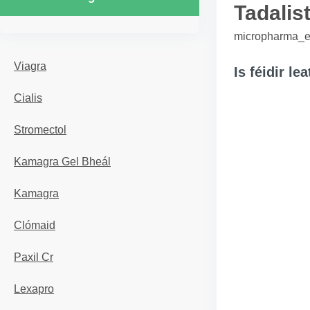
Tadalis
micropharma_er
Viagra
Is féidir le
Cialis
Stromectol
Kamagra Gel Bheál
Kamagra
Clómaid
Paxil Cr
Lexapro