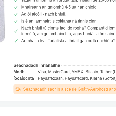
Tagann gníomhú an druga taobh istigh de 25-60 nó
Mhaireann an gníomhú 4-5 uair an chloig.
Ag ól alcóil - nach bhfuil.
Is é an iarmhairt is coitianta ná tinnis cinn.
Nach bhfuil tú cinnte faoi do rogha? Comparáid ioml
formúlú, am gníomhaíochta, agus buntáistí ón sain
Ar mhaith leat Tadalista a thriail gan ordú dochtúra?
Seachadadh inrianaithe
Modh
Visa, MasterCard, AMEX, Bitcoin, Tether (U
íocaíochta
Paysafe:cash, Paysafecard, Klarna (Sofort)
Seachadadh saor in aisce (le Gnáth-Aerphost) ar o