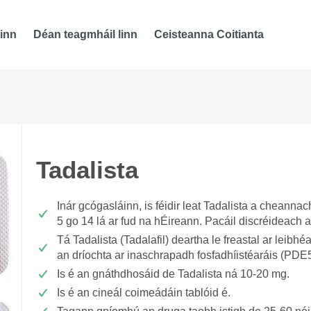
inn
Déan teagmháil linn
Ceisteanna Coitianta
Tadalista
Inár gcógasláinn, is féidir leat Tadalista a cheanna
5 go 14 lá ar fud na hÉireann. Pacáil discréideach 
Tá Tadalista (Tadalafil) deartha le freastal ar leibhéa
an dríochta ar inaschrapadh fosfadhíistéaráis (PDE5
Is é an gnáthdhosáid de Tadalista ná 10-20 mg.
Is é an cineál coimeádáin tablóid é.