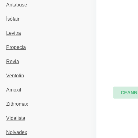
Antabuse
Ísófair
Levitra
Propecia
Revia
Ventolin
Amoxil
CEANN
Zithromax
Vidalista
Nolvadex