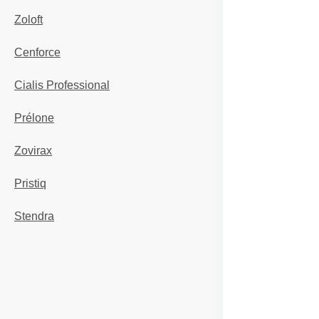
Zoloft
Cenforce
Cialis Professional
Prélone
Zovirax
Pristiq
Stendra