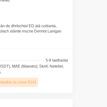
iméad.
án de dhríochtaí ED atá coitianta,
eolach sláinte inscne Dermot Lanigan
5-9 laethanta
SDТ), MAE (Maestro), Skrill, Neteller,
.
rduithe os cionn €141