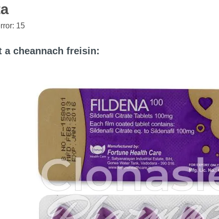
ta
ror: 15
at a cheannach freisin: