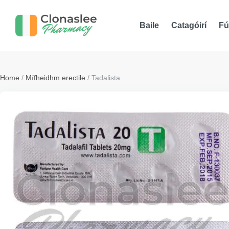
Baile
Catagóirí
Fú
Home
/
Mífheidhm erectile
/ Tadalista