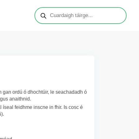
ch gan ordú ó dhochtúir, le seachadadh ó
agus anaithnid.
l íseal feidhme inscne in fhir. Is cosc é
).