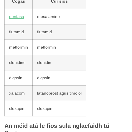
Cógas
Cur síos
pentasa
mesalamine
flutamid
flutamid
metformin
metformin
clonidine
clonidin
digoxin
digoxin
xalacom
latanoprost agus timolol
clozapin
clozapin
An méid atá le fios sula nglacfaidh tú