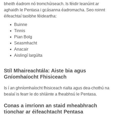
bheith éadrom nó tromchúiseach. Is féidir leanúint ar
aghaidh le Pentasa i gcásanna éadromacha. Seo roinnt
éifeachtaí taoibhe féideartha:
Buinne
Tinnis
Pian Bolg
Seasmhacht
Anacair
Aislingí Iargúlta
Stíl Mhaireachtála: Aiste bia agus
Gníomhaíocht Fhisiceach
Is í an ghníomhaíocht fhisiceach rialta agus dea-chothú na
bealaí is fearr le do shláinte a fheabhsú le Pentasa.
Conas a imríonn an staid mheabhrach
tionchar ar éifeachtacht Pentasa