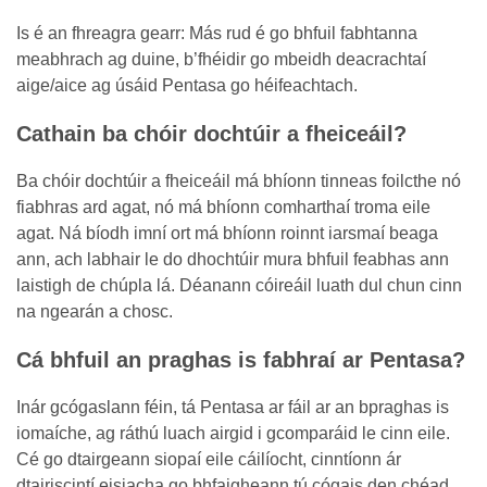
Is é an fhreagra gearr: Más rud é go bhfuil fabhtanna
meabhrach ag duine, b’fhéidir go mbeidh deacrachtaí
aige/aice ag úsáid Pentasa go héifeachtach.
Cathain ba chóir dochtúir a fheiceáil?
Ba chóir dochtúir a fheiceáil má bhíonn tinneas foilcthe nó
fiabhras ard agat, nó má bhíonn comharthaí troma eile
agat. Ná bíodh imní ort má bhíonn roinnt iarsmaí beaga
ann, ach labhair le do dhochtúir mura bhfuil feabhas ann
laistigh de chúpla lá. Déanann cóireáil luath dul chun cinn
na ngearán a chosc.
Cá bhfuil an praghas is fabhraí ar Pentasa?
Inár gcógaslann féin, tá Pentasa ar fáil ar an bpraghas is
iomaíche, ag ráthú luach airgid i gcomparáid le cinn eile.
Cé go dtairgeann siopaí eile cáilíocht, cinntíonn ár
dtairiscintí eisiacha go bhfaigheann tú cógais den chéad