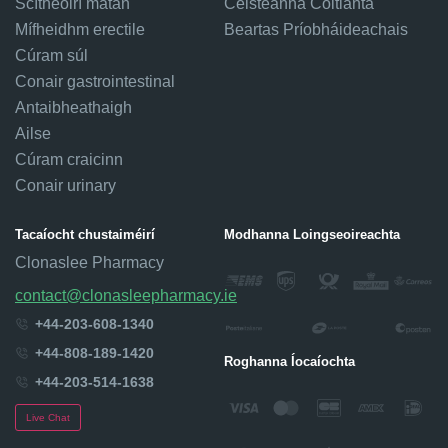
Scítheoirí matán
Ceisteanna Coitianta
Mífheidhm erectile
Beartas Príobháideachais
Cúram súl
Conair gastrointestinal
Antaibheathaigh
Ailse
Cúram craicinn
Conair urinary
Tacaíocht chustaiméirí
Modhanna Loingseoireachta
Clonaslee Pharmacy
contact@clonasleepharmacy.ie
+44-203-608-1340
+44-808-189-1420
Roghanna Íocaíochta
+44-203-514-1638
Live Chat