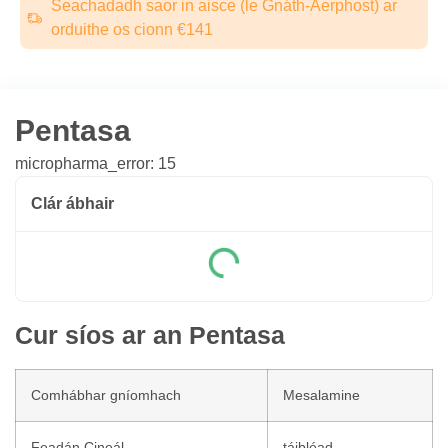
Seachadadh saor in aisce (le Gnáth-Aerphost) ar
orduithe os cionn €141
Pentasa
micropharma_error: 15
Clár ábhair
Cur síos ar an Pentasa
Comhábhar gníomhach
Mesalamine
Feadán Cineál
táibléad