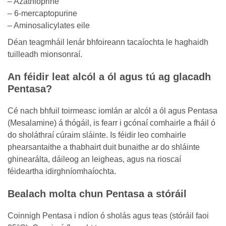
– Azathioprine
– 6-mercaptopurine
– Aminosalicylates eile
Déan teagmháil lenár bhfoireann tacaíochta le haghaidh
tuilleadh mionsonraí.
An féidir leat alcól a ól agus tú ag glacadh
Pentasa?
Cé nach bhfuil toirmeasc iomlán ar alcól a ól agus Pentasa
(Mesalamine) á thógáil, is fearr i gcónaí comhairle a fháil ó
do sholáthraí cúraim sláinte. Is féidir leo comhairle
phearsantaithe a thabhairt duit bunaithe ar do shláinte
ghinearálta, dáileog an leigheas, agus na rioscaí
féideartha idirghníomhaíochta.
Bealach molta chun Pentasa a stóráil
Coinnigh Pentasa i ndíon ó sholás agus teas (stóráil faoi