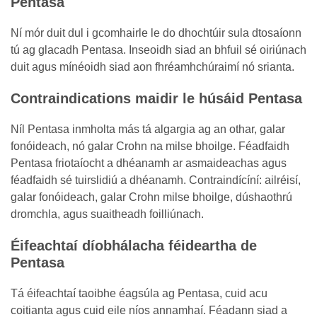
Pentasa
Ní mór duit dul i gcomhairle le do dhochtúir sula dtosaíonn
tú ag glacadh Pentasa. Inseoidh siad an bhfuil sé oiriúnach
duit agus mínéoidh siad aon fhréamhchúraimí nó srianta.
Contraindications maidir le húsáid Pentasa
Níl Pentasa inmholta más tá algargia ag an othar, galar
fonóideach, nó galar Crohn na milse bhoilge. Féadfaidh
Pentasa friotaíocht a dhéanamh ar asmaideachas agus
féadfaidh sé tuirslidiú a dhéanamh. Contraindícíní: ailréisí,
galar fonóideach, galar Crohn milse bhoilge, dúshaothrú
dromchla, agus suaitheadh foilliúnach.
Éifeachtaí díobhálacha féideartha de
Pentasa
Tá éifeachtaí taoibhe éagsúla ag Pentasa, cuid acu
coitianta agus cuid eile níos annamhaí. Féadann siad a