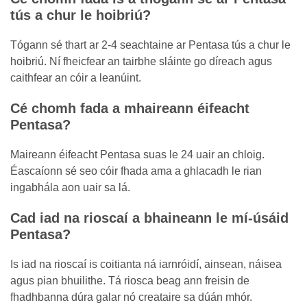
tús a chur le hoibriú?
Tógann sé thart ar 2-4 seachtaine ar Pentasa tús a chur le
hoibriú. Ní fheicfear an tairbhe sláinte go díreach agus
caithfear an cóir a leanúint.
Cé chomh fada a mhaireann éifeacht
Pentasa?
Maireann éifeacht Pentasa suas le 24 uair an chloig.
Éascaíonn sé seo cóir fhada ama a ghlacadh le rian
ingabhála aon uair sa lá.
Cad iad na rioscaí a bhaineann le mí-úsáid
Pentasa?
Is iad na rioscaí is coitianta ná iarnróidí, ainsean, náisea
agus pian bhuilithe. Tá riosca beag ann freisin de
fhadhbanna dúra galar nó creataire sa dúán mhór.