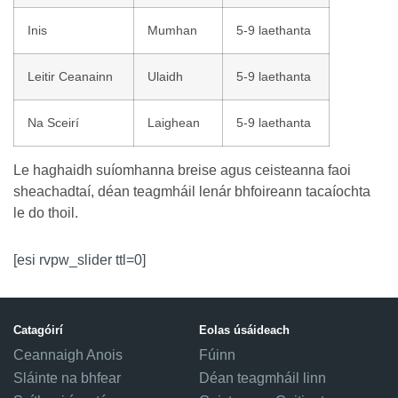
Inis
Mumhan
5-9 laethanta
Leitir Ceanainn
Ulaidh
5-9 laethanta
Na Sceirí
Laighean
5-9 laethanta
Le haghaidh suíomhanna breise agus ceisteanna faoi
sheachadtaí, déan teagmháil lenár bhfoireann tacaíochta
le do thoil.
[esi rvpw_slider ttl=0]
Catagóirí
Eolas úsáideach
Ceannaigh Anois
Fúinn
Sláinte na bhfear
Déan teagmháil linn