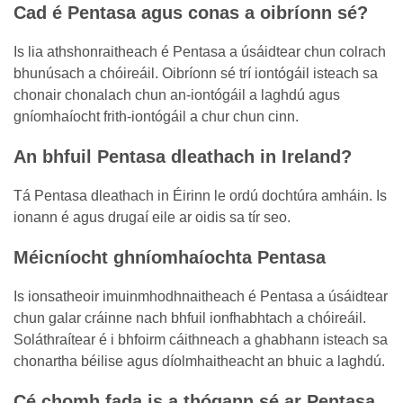
Cad é Pentasa agus conas a oibríonn sé?
Is lia athshonraitheach é Pentasa a úsáidtear chun colrach
bhunúsach a chóireáil. Oibríonn sé trí iontógáil isteach sa
chonair chonalach chun an-iontógáil a laghdú agus
gníomhaíocht frith-iontógáil a chur chun cinn.
An bhfuil Pentasa dleathach in Ireland?
Tá Pentasa dleathach in Éirinn le ordú dochtúra amháin. Is
ionann é agus drugaí eile ar oidis sa tír seo.
Méicníocht ghníomhaíochta Pentasa
Is ionsatheoir imuinmhodhnaitheach é Pentasa a úsáidtear
chun galar cráinne nach bhfuil ionfhabhtach a chóireáil.
Soláthraítear é i bhfoirm cáithneach a ghabhann isteach sa
chonartha béilise agus díolmhaitheacht an bhuic a laghdú.
Cé chomh fada is a thógann sé ar Pentasa