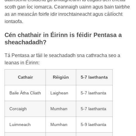
scoth gan íoc iomarca. Ceannaigh uainn agus bain tairbhe
as an meascán foirfe idir inrochtaineacht agus cáilíocht
iontaofa.
Cén chathair in Éirinn is féidir Pentasa a
sheachadadh?
Tá Pentasa ar fáil le seachadadh sna cathracha seo a
leanas in Éirinn:
Cathair
Réigiún
5-7 laethanta
Baile Átha Cliath
Laighean
5-7 laethanta
Corcaigh
Mumhan
5-7 laethanta
Luimneach
Mumhan
5-9 laethanta