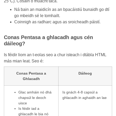
25°C). Cosain ó fhuacht taca.
Ná bain an maidicín as an bpacáistiú bunaidh go dtí
go mbeidh sé le tomhailt.
Coinnigh as radharc agus as sroicheadh páistí.
Conas Pentasa a ghlacadh agus cén
dáileog?
Is féidir liom an t-eolas seo a chur isteach i dtábla HTML
más mian leat. Seo é:
Conas Pentasa a
Dáileog
Ghlacadh
Glac amháin nó dhá
Is gnách 4-8 capsúl a
chapsúl le deoch
ghlacadh in aghaidh an lae
uisce
Is féidir iad a
ghlacadh le bia nó