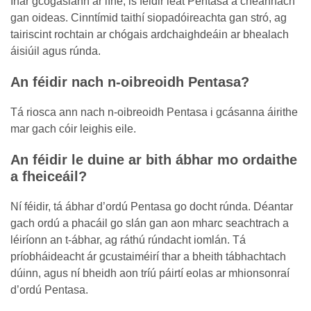
Inár gcógaslann ar líne, is féidir leat Pentasa a cheannach
gan oideas. Cinntímid taithí siopadóireachta gan stró, ag
tairiscint rochtain ar chógais ardchaighdeáin ar bhealach
áisiúil agus rúnda.
An féidir nach n-oibreoidh Pentasa?
Tá riosca ann nach n-oibreoidh Pentasa i gcásanna áirithe
mar gach cóir leighis eile.
An féidir le duine ar bith ábhar mo ordaithe
a fheiceáil?
Ní féidir, tá ábhar d’ordú Pentasa go docht rúnda. Déantar
gach ordú a phacáil go slán gan aon mharc seachtrach a
léiríonn an t-ábhar, ag ráthú rúndacht iomlán. Tá
príobháideacht ár gcustaiméirí thar a bheith tábhachtach
dúinn, agus ní bheidh aon tríú páirtí eolas ar mhionsonraí
d’ordú Pentasa.