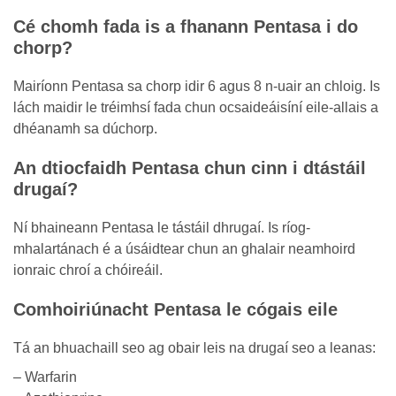
Cé chomh fada is a fhanann Pentasa i do
chorp?
Mairíonn Pentasa sa chorp idir 6 agus 8 n-uair an chloig. Is
lách maidir le tréimhsí fada chun ocsaideáisíní eile-allais a
dhéanamh sa dúchorp.
An dtiocfaidh Pentasa chun cinn i dtástáil
drugaí?
Ní bhaineann Pentasa le tástáil dhrugaí. Is ríog-
mhalartánach é a úsáidtear chun an ghalair neamhoird
ionraic chroí a chóireáil.
Comhoiriúnacht Pentasa le cógais eile
Tá an bhuachaill seo ag obair leis na drugaí seo a leanas:
– Warfarin