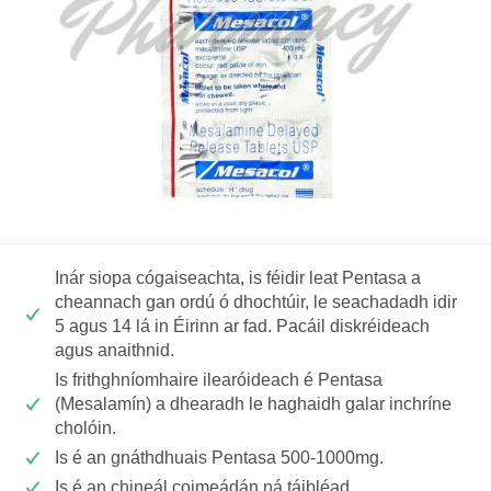
Inár siopa cógaiseachta, is féidir leat Pentasa a
cheannach gan ordú ó dhochtúir, le seachadadh idir
5 agus 14 lá in Éirinn ar fad. Pacáil diskréideach
agus anaithnid.
Is frithghníomhaire ilearóideach é Pentasa
(Mesalamín) a dhearadh le haghaidh galar inchríne
cholóin.
Is é an gnáthdhuais Pentasa 500-1000mg.
Is é an chineál coimeádán ná táibléad.