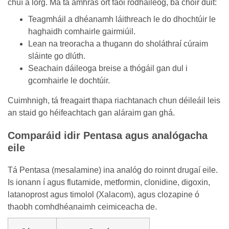
chuí a lorg. Má tá amhras ort faoi ródháileog, ba chóir duit:
Teagmháil a dhéanamh láithreach le do dhochtúir le
haghaidh comhairle gairmiúil.
Lean na treoracha a thugann do sholáthraí cúraim
sláinte go dlúth.
Seachain dáileoga breise a thógáil gan dul i
gcomhairle le dochtúir.
Cuimhnigh, tá freagairt thapa riachtanach chun déileáil leis
an staid go héifeachtach gan aláraim gan ghá.
Comparáid idir Pentasa agus analógacha
eile
Tá Pentasa (mesalamine) ina analóg do roinnt drugaí eile.
Is ionann í agus flutamide, metformin, clonidine, digoxin,
latanoprost agus timolol (Xalacom), agus clozapine ó
thaobh comhdhéanaimh ceimiceacha de.