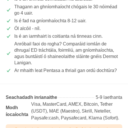
Thagann an ghníomhaíocht chógais le 30 nóiméad
go 4 uair.
Is é fad na gníomhaíochta 8-12 uair.
Ól alcóil - níl.
Is é an iarmhairt is coitianta ná tinneas cinn.
Anróbail faoi do rogha? Comparáid iomlán de
dhrugaí ED tráchtála, foirmliú, am gníomhaíochta,
agus buntáistí ó shaineolaithe sláinte gnéis Dermot
Lanigan.
Ar mhaith leat Pentasa a thriail gan ordú dochtúra?
Seachadadh inrianaithe
5-9 laethanta
Visa, MasterCard, AMEX, Bitcoin, Tether
Modh
(USDТ), MAE (Maestro), Skrill, Neteller,
íocaíochta
Paysafe:cash, Paysafecard, Klarna (Sofort).