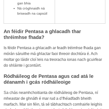
gan bhia
Ná cròghnaidh ná
briseadh na capsúil
An féidir Pentasa a ghlacadh thar
thréimhse fhada?
Is féidir Pentasa a ghlacadh ar feadh tréimhse fhada gan
mórán sáruithe má ghlactar faoi threoir dochtúra é. Ach
moltar go láidir cloí leis na treoracha ionas nach gcuirfear
do shláinte i gcontúirt.
Ródháileog de Pentasa agus cad atá le
déanamh i gcás ródháileoige
Sa chás neamhchoitianta de ródháileog de Pentasa, ní
mheastar de ghnáth é mar rud a d’fhéadfadh bheith
marfach. Mar sin féin, tá sé tábhachtach comhairle leighis