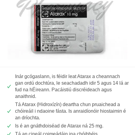
Inár gcógaslann, is féidir leat Atarax a cheannach
gan ordú dochtúra, le seachadadh idir 5 agus 14 lá ar
fud na hÉireann. Pacáistiú discréideach agus
anaithnid.
Tá Atarax (Hidroxízín) deartha chun pruaichead a
chóireáil i ndaoine fásta. Is anraidíonóir hiostaimin é
an dríochta.
Is é an gnáthdoiséad de Atarax ná 25 mg.
Tá an cineál coimeádáin ina chóibhéis.