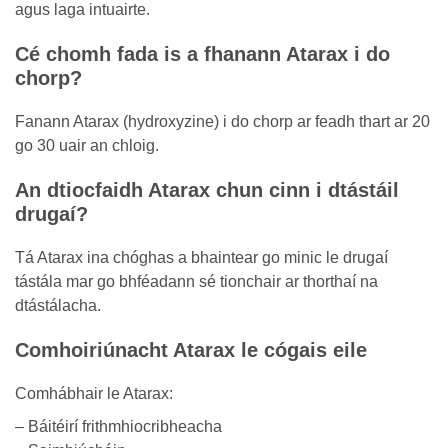
agus laga intuairte.
Cé chomh fada is a fhanann Atarax i do
chorp?
Fanann Atarax (hydroxyzine) i do chorp ar feadh thart ar 20
go 30 uair an chloig.
An dtiocfaidh Atarax chun cinn i dtástáil
drugaí?
Tá Atarax ina chóghas a bhaintear go minic le drugaí
tástála mar go bhféadann sé tionchair ar thorthaí na
dtástálacha.
Comhoiriúnacht Atarax le cógais eile
Comhábhair le Atarax:
– Báitéirí frithmhiocribheacha