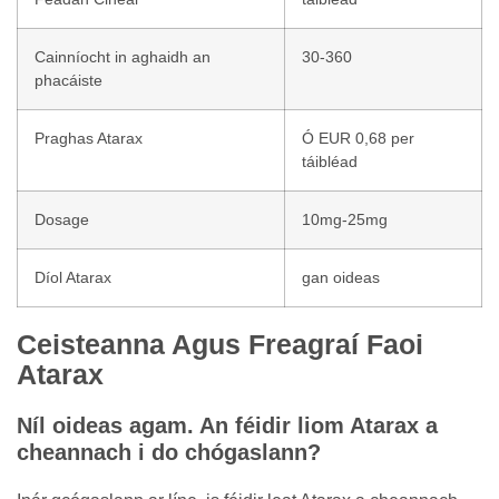
Cainníocht in aghaidh an
30-360
phacáiste
Praghas Atarax
Ó EUR 0,68 per
táibléad
Dosage
10mg-25mg
Díol Atarax
gan oideas
Ceisteanna Agus Freagraí Faoi
Atarax
Níl oideas agam. An féidir liom Atarax a
cheannach i do chógaslann?