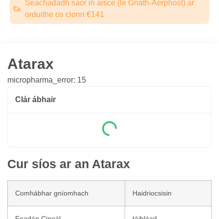
Seachadadh saor in aisce (le Gnáth-Aerphost) ar
orduithe os cionn €141
Atarax
micropharma_error: 15
Clár ábhair
Cur síos ar an Atarax
Comhábhar gníomhach
Haidriocsisin
Feadán Cineál
táibléad