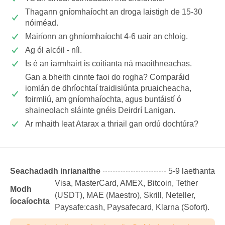
Thagann gníomhaíocht an droga laistigh de 15-30
nóiméad.
Mairíonn an ghníomhaíocht 4-6 uair an chloig.
Ag ól alcóil - níl.
Is é an iarmhairt is coitianta ná maoithneachas.
Gan a bheith cinnte faoi do rogha? Comparáid
iomlán de dhríochtaí traidisiúnta pruaicheacha,
foirmliú, am gníomhaíochta, agus buntáistí ó
shaineolach sláinte gnéis Deirdrí Lanigan.
Ar mhaith leat Atarax a thriail gan ordú dochtúra?
Seachadadh inrianaithe
5-9 laethanta
Visa, MasterCard, AMEX, Bitcoin, Tether
Modh
(USDТ), MAE (Maestro), Skrill, Neteller,
íocaíochta
Paysafe:cash, Paysafecard, Klarna (Sofort).