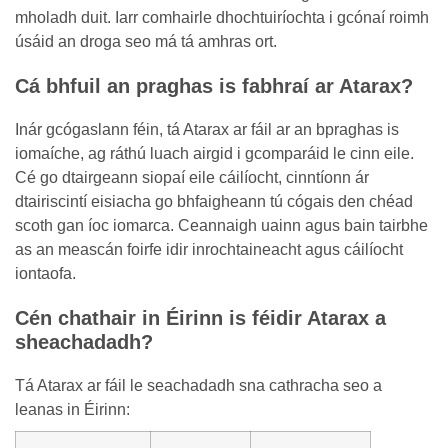
mholadh duit. Iarr comhairle dhochtuiríochta i gcónaí roimh
úsáid an droga seo má tá amhras ort.
Cá bhfuil an praghas is fabhraí ar Atarax?
Inár gcógaslann féin, tá Atarax ar fáil ar an bpraghas is
iomaíche, ag ráthú luach airgid i gcomparáid le cinn eile.
Cé go dtairgeann siopaí eile cáilíocht, cinntíonn ár
dtairiscintí eisiacha go bhfaigheann tú cógais den chéad
scoth gan íoc iomarca. Ceannaigh uainn agus bain tairbhe
as an meascán foirfe idir inrochtaineacht agus cáilíocht
iontaofa.
Cén chathair in Éirinn is féidir Atarax a
sheachadadh?
Tá Atarax ar fáil le seachadadh sna cathracha seo a
leanas in Éirinn: