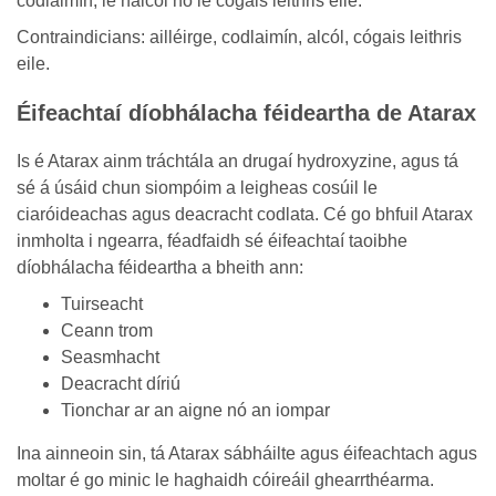
codlaimín, le halcól nó le cógais leithris eile.
Contraindicians: ailléirge, codlaimín, alcól, cógais leithris
eile.
Éifeachtaí díobhálacha féideartha de Atarax
Is é Atarax ainm tráchtála an drugaí hydroxyzine, agus tá
sé á úsáid chun siompóim a leigheas cosúil le
ciaróideachas agus deacracht codlata. Cé go bhfuil Atarax
inmholta i ngearra, féadfaidh sé éifeachtaí taoibhe
díobhálacha féideartha a bheith ann:
Tuirseacht
Ceann trom
Seasmhacht
Deacracht díriú
Tionchar ar an aigne nó an iompar
Ina ainneoin sin, tá Atarax sábháilte agus éifeachtach agus
moltar é go minic le haghaidh cóireáil ghearrthéarma.