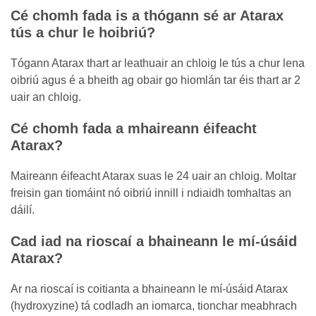
Cé chomh fada is a thógann sé ar Atarax
tús a chur le hoibriú?
Tógann Atarax thart ar leathuair an chloig le tús a chur lena
oibriú agus é a bheith ag obair go hiomlán tar éis thart ar 2
uair an chloig.
Cé chomh fada a mhaireann éifeacht
Atarax?
Maireann éifeacht Atarax suas le 24 uair an chloig. Moltar
freisin gan tiomáint nó oibriú innill i ndiaidh tomhaltas an
dáilí.
Cad iad na rioscaí a bhaineann le mí-úsáid
Atarax?
Ar na rioscaí is coitianta a bhaineann le mí-úsáid Atarax
(hydroxyzine) tá codladh an iomarca, tionchar meabhrach