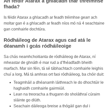
An féidir Atarax a ghlacadh thar thréimhse
fhada?
Is féidir Atarax a ghlacadh ar feadh tréimhse gearr ach
moltar gan é a ghlacadh ar feadh níos mó ná 4 seachtaine
gan comhairle dochtúra.
Ródháileog de Atarax agus cad atá le
déanamh i gcás ródháileoige
Sa chás neamhchoitianta de ródháileog de Atarax, ní
mheastar de ghnáth é mar rud a d’fhéadfadh bheith
marfach. Mar sin féin, tá sé tábhachtach comhairle leighis
chuí a lorg. Má tá amhras ort faoi ródháileog, ba chóir duit:
Teagmháil a dhéanamh láithreach le do dhochtúir le
haghaidh comhairle gairmiúil.
Lean na treoracha a thugann do sholáthraí cúraim
sláinte go dlúth.
Seachain dáileoga breise a thógáil gan dul i