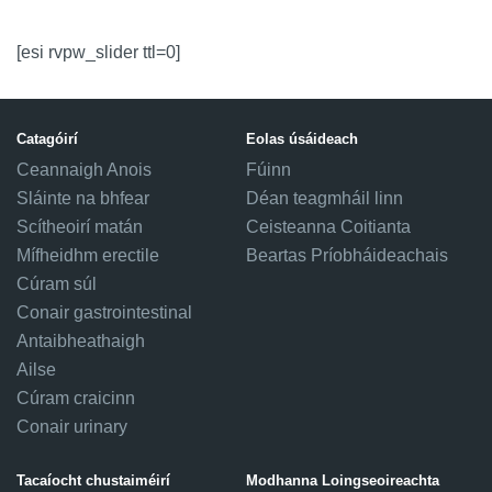
[esi rvpw_slider ttl=0]
Catagóirí
Eolas úsáideach
Ceannaigh Anois
Fúinn
Sláinte na bhfear
Déan teagmháil linn
Scítheoirí matán
Ceisteanna Coitianta
Mífheidhm erectile
Beartas Príobháideachais
Cúram súl
Conair gastrointestinal
Antaibheathaigh
Ailse
Cúram craicinn
Conair urinary
Tacaíocht chustaiméirí
Modhanna Loingseoireachta