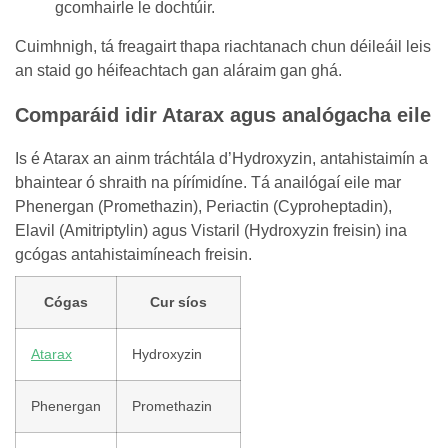
gcomhairle le dochtúir.
Cuimhnigh, tá freagairt thapa riachtanach chun déileáil leis
an staid go héifeachtach gan aláraim gan ghá.
Comparáid idir Atarax agus analógacha eile
Is é Atarax an ainm tráchtála d’Hydroxyzin, antahistaimín a
bhaintear ó shraith na pírímidíne. Tá anailógaí eile mar
Phenergan (Promethazin), Periactin (Cyproheptadin),
Elavil (Amitriptylin) agus Vistaril (Hydroxyzin freisin) ina
gcógas antahistaimíneach freisin.
Cógas
Cur síos
Atarax
Hydroxyzin
Phenergan
Promethazin