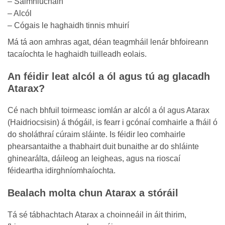
– Saimhiúcháin
– Alcól
– Cógais le haghaidh tinnis mhuirí
Má tá aon amhras agat, déan teagmháil lenár bhfoireann
tacaíochta le haghaidh tuilleadh eolais.
An féidir leat alcól a ól agus tú ag glacadh
Atarax?
Cé nach bhfuil toirmeasc iomlán ar alcól a ól agus Atarax
(Haidriocsisin) á thógáil, is fearr i gcónaí comhairle a fháil ó
do sholáthraí cúraim sláinte. Is féidir leo comhairle
phearsantaithe a thabhairt duit bunaithe ar do shláinte
ghinearálta, dáileog an leigheas, agus na rioscaí
féideartha idirghníomhaíochta.
Bealach molta chun Atarax a stóráil
Tá sé tábhachtach Atarax a choinneáil in áit thirim,