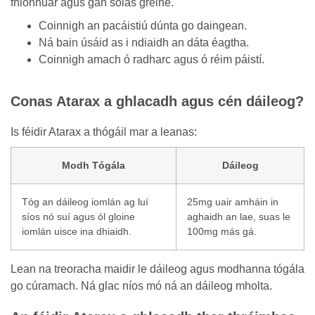
fhionnuar agus gan solas gréine.
Coinnigh an pacáistiú dúnta go daingean.
Ná bain úsáid as i ndiaidh an dáta éagtha.
Coinnigh amach ó radharc agus ó réim páistí.
Conas Atarax a ghlacadh agus cén dáileog?
Is féidir Atarax a thógáil mar a leanas:
Modh Tógála
Dáileog
Tóg an dáileog iomlán ag luí
25mg uair amháin in
síos nó suí agus ól gloine
aghaidh an lae, suas le
iomlán uisce ina dhiaidh.
100mg más gá.
Lean na treoracha maidir le dáileog agus modhanna tógála
go cúramach. Ná glac níos mó ná an dáileog mholta.