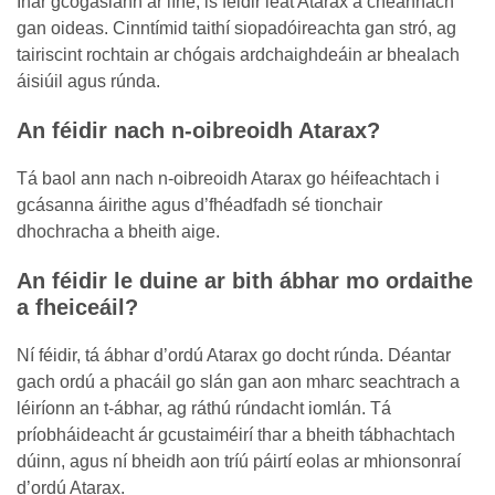
Inár gcógaslann ar líne, is féidir leat Atarax a cheannach
gan oideas. Cinntímid taithí siopadóireachta gan stró, ag
tairiscint rochtain ar chógais ardchaighdeáin ar bhealach
áisiúil agus rúnda.
An féidir nach n-oibreoidh Atarax?
Tá baol ann nach n-oibreoidh Atarax go héifeachtach i
gcásanna áirithe agus d’fhéadfadh sé tionchair
dhochracha a bheith aige.
An féidir le duine ar bith ábhar mo ordaithe
a fheiceáil?
Ní féidir, tá ábhar d’ordú Atarax go docht rúnda. Déantar
gach ordú a phacáil go slán gan aon mharc seachtrach a
léiríonn an t-ábhar, ag ráthú rúndacht iomlán. Tá
príobháideacht ár gcustaiméirí thar a bheith tábhachtach
dúinn, agus ní bheidh aon tríú páirtí eolas ar mhionsonraí
d’ordú Atarax.