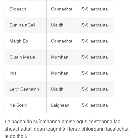
Sligeach
Connachta
5-9 laethanta
Dún na nGall
Ulaidh
5-9 laethanta
Maigh Eo
Connachta
5-9 laethanta
Cluain Meala
Mumhan
5-9 laethanta
Inis
Mumhan
5-9 laethanta
Leitir Ceanainn
Ulaidh
5-9 laethanta
Na Sceirí
Laighean
5-9 laethanta
Le haghaidh suíomhanna breise agus ceisteanna faoi
sheachadtaí, déan teagmháil lenár bhfoireann tacaíochta
le do thoil.