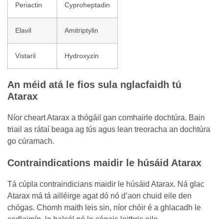
Periactin
Cyproheptadin
Elavil
Amitriptylin
Vistaril
Hydroxyzin
An méid atá le fios sula nglacfaidh tú
Atarax
Níor cheart Atarax a thógáil gan comhairle dochtúra. Bain
triail as rátaí beaga ag tús agus lean treoracha an dochtúra
go cúramach.
Contraindications maidir le húsáid Atarax
Tá cúpla contraindicians maidir le húsáid Atarax. Ná glac
Atarax má tá ailléirge agat dó nó d’aon chuid eile den
chógas. Chomh maith leis sin, níor chóir é a ghlacadh le