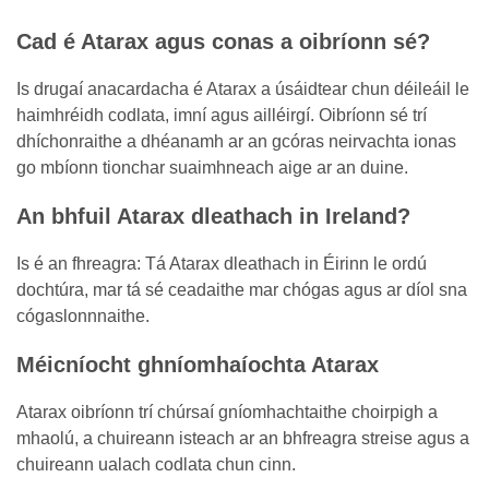
Cad é Atarax agus conas a oibríonn sé?
Is drugaí anacardacha é Atarax a úsáidtear chun déileáil le
haimhréidh codlata, imní agus ailléirgí. Oibríonn sé trí
dhíchonraithe a dhéanamh ar an gcóras neirvachta ionas
go mbíonn tionchar suaimhneach aige ar an duine.
An bhfuil Atarax dleathach in Ireland?
Is é an fhreagra: Tá Atarax dleathach in Éirinn le ordú
dochtúra, mar tá sé ceadaithe mar chógas agus ar díol sna
cógaslonnnaithe.
Méicníocht ghníomhaíochta Atarax
Atarax oibríonn trí chúrsaí gníomhachtaithe choirpigh a
mhaolú, a chuireann isteach ar an bhfreagra streise agus a
chuireann ualach codlata chun cinn.