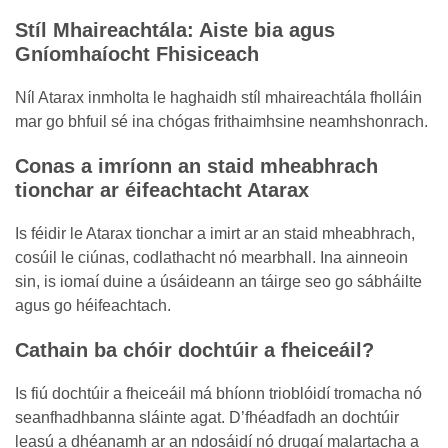
Stíl Mhaireachtála: Aiste bia agus
Gníomhaíocht Fhisiceach
Níl Atarax inmholta le haghaidh stíl mhaireachtála fholláin
mar go bhfuil sé ina chógas frithaimhsine neamhshonrach.
Conas a imríonn an staid mheabhrach
tionchar ar éifeachtacht Atarax
Is féidir le Atarax tionchar a imirt ar an staid mheabhrach,
cosúil le ciúnas, codlathacht nó mearbhall. Ina ainneoin
sin, is iomaí duine a úsáideann an táirge seo go sábháilte
agus go héifeachtach.
Cathain ba chóir dochtúir a fheiceáil?
Is fiú dochtúir a fheiceáil má bhíonn trioblóidí tromacha nó
seanfhadhbanna sláinte agat. D’fhéadfadh an dochtúir
leasú a dhéanamh ar an ndosáidí nó drugaí malartacha a