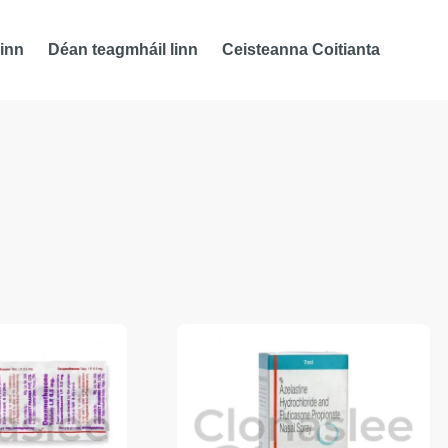
inn
Déan teagmháil linn
Ceisteanna Coitianta