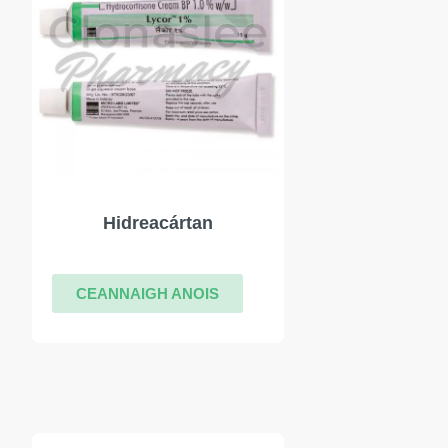
Hidreacártan
CEANNAIGH ANOIS