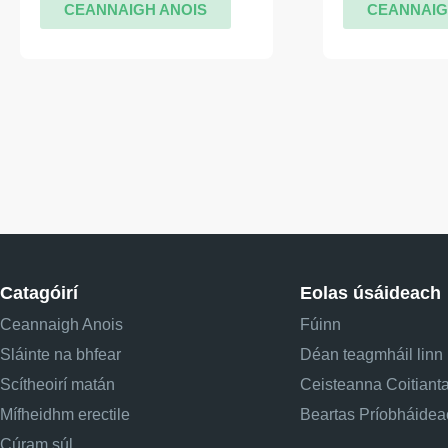
CEANNAIGH ANOIS
CEANNAIG
Catagóirí
Eolas úsáideach
Ceannaigh Anois
Fúinn
Sláinte na bhfear
Déan teagmháil linn
Scítheoirí matán
Ceisteanna Coitiant
Mífheidhm erectile
Beartas Príobháidea
Cúram súl