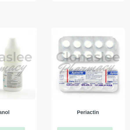
anol
Periactin