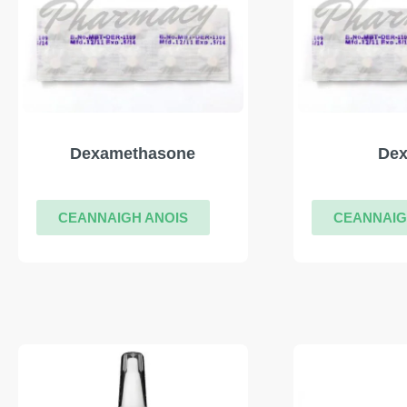
Dexamethasone
De
CEANNAIGH ANOIS
CEANNAIG