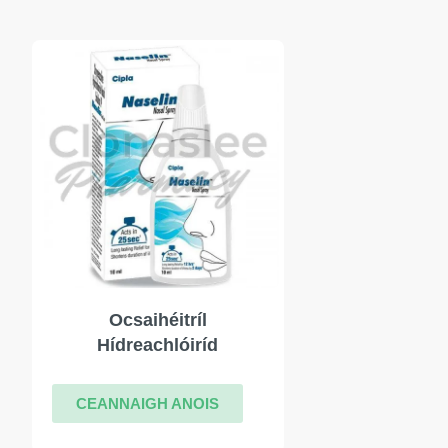
Ocsaihéitríl
Hídreachlóiríd
CEANNAIGH ANOIS