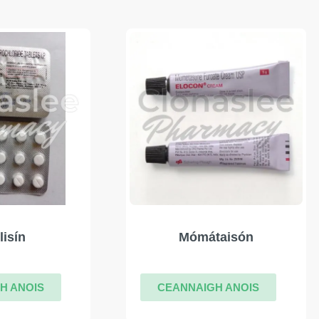
lisín
Mómátaisón
H ANOIS
CEANNAIGH ANOIS