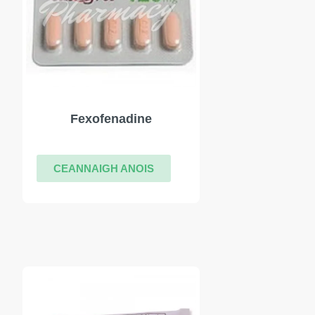
Fexofenadine
CEANNAIGH ANOIS