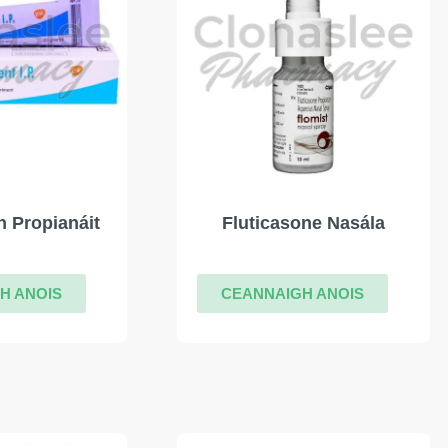
n Propianáit
Fluticasone Nasála
H ANOIS
CEANNAIGH ANOIS