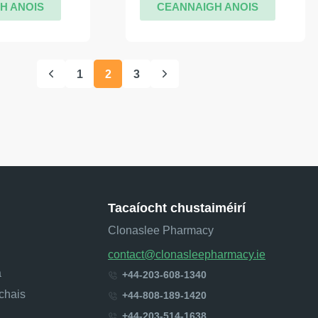
H ANOIS
CEANNAIGH ANOIS
1
2
3
Tacaíocht chustaiméirí
Clonaslee Pharmacy
contact@clonasleepharmacy.ie
a
+44-203-608-1340
chais
+44-808-189-1420
+44-203-514-1638