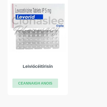
Leiviócéitírisín
CEANNAIGH ANOIS