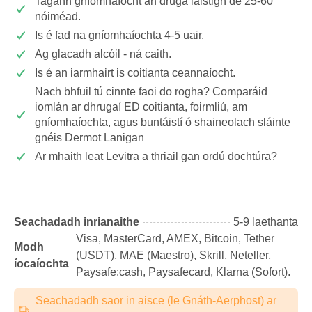
Tagann gníomhaíocht an druga laistigh de 25-60
nóiméad.
Is é fad na gníomhaíochta 4-5 uair.
Ag glacadh alcóil - ná caith.
Is é an iarmhairt is coitianta ceannaíocht.
Nach bhfuil tú cinnte faoi do rogha? Comparáid
iomlán ar dhrugaí ED coitianta, foirmliú, am
gníomhaíochta, agus buntáistí ó shaineolach sláinte
gnéis Dermot Lanigan
Ar mhaith leat Levitra a thriail gan ordú dochtúra?
Seachadadh inrianaithe
5-9 laethanta
Visa, MasterCard, AMEX, Bitcoin, Tether
Modh
(USDТ), MAE (Maestro), Skrill, Neteller,
íocaíochta
Paysafe:cash, Paysafecard, Klarna (Sofort).
Seachadadh saor in aisce (le Gnáth-Aerphost) ar