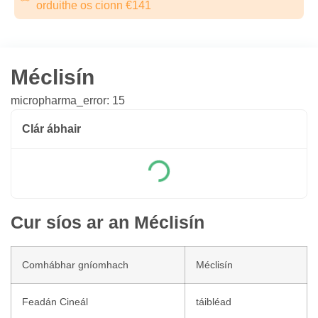
orduithe os cionn €141
Méclisín
micropharma_error: 15
Clár ábhair
Cur síos ar an Méclisín
Comhábhar gníomhach
Méclisín
Feadán Cineál
táibléad