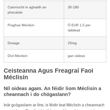
Cainníocht in aghaidh an
30-180
phacáiste
Praghas Méclisín
Ó EUR 1,5 per
táibléad
Dosage
25mg
Díol Méclisín
gan oideas
Ceisteanna Agus Freagraí Faoi
Méclisín
Níl oideas agam. An féidir liom Méclisín a
cheannach i do chógaslann?
Inár gcógaslann ar líne, is féidir leat Méclisín a cheannach