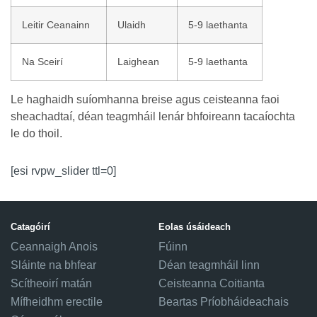
Leitir Ceanainn
Ulaidh
5-9 laethanta
Na Sceirí
Laighean
5-9 laethanta
Le haghaidh suíomhanna breise agus ceisteanna faoi
sheachadtaí, déan teagmháil lenár bhfoireann tacaíochta
le do thoil.
[esi rvpw_slider ttl=0]
Catagóirí
Eolas úsáideach
Ceannaigh Anois
Fúinn
Sláinte na bhfear
Déan teagmháil linn
Scítheoirí matán
Ceisteanna Coitianta
Mífheidhm erectile
Beartas Príobháideachais