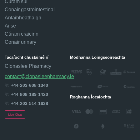
Cúram súl
Conair gastrointestinal
Antaibheathaigh
Ailse
Cúram craicinn
Conair urinary
Tacaíocht chustaiméirí
Modhanna Loingseoireachta
Clonaslee Pharmacy
contact@clonasleepharmacy.ie
+44-203-608-1340
+44-808-189-1420
Roghanna Íocaíochta
+44-203-514-1638
Live Chat