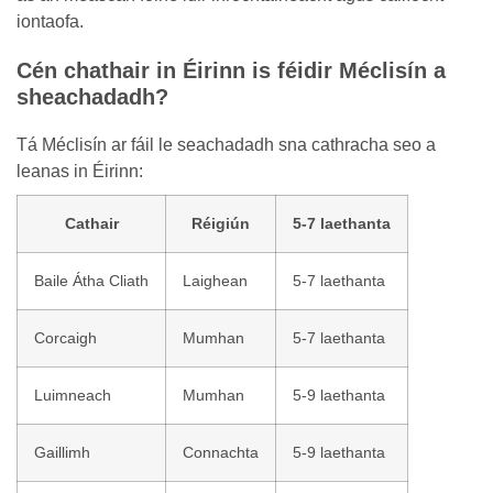
iontaofa.
Cén chathair in Éirinn is féidir Méclisín a
sheachadadh?
Tá Méclisín ar fáil le seachadadh sna cathracha seo a
leanas in Éirinn:
Cathair
Réigiún
5-7 laethanta
Baile Átha Cliath
Laighean
5-7 laethanta
Corcaigh
Mumhan
5-7 laethanta
Luimneach
Mumhan
5-9 laethanta
Gaillimh
Connachta
5-9 laethanta