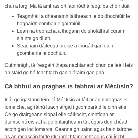
chuí a lorg. Má tá amhras ort faoi ródháileog, ba chóir duit:
Teagmháil a dhéanamh láithreach le do dhochtúir le
haghaidh comhairle gairmiúil.
Lean na treoracha a thugann do sholáthraí cúraim
sláinte go dlúth.
Seachain dáileoga breise a thógáil gan dul i
gcomhairle le dochtúir.
Cuimhnigh, tá freagairt thapa riachtanach chun déileáil leis
an staid go héifeachtach gan aláraim gan ghá.
Cá bhfuil an praghas is fabhraí ar Méclisín?
Inár gcógaslann féin, tá Méclisín ar fáil ar an bpraghas is
iomaíche, ag ráthú luach airgid i gcomparáid le cinn eile.
Cé go dtairgeann siopaí eile cáilíocht, cinntíonn ár
dtairiscintí eisiacha go bhfaigheann tú cógais den chéad
scoth gan íoc iomarca. Ceannaigh uainn agus bain tairbhe
as an meascán foirfe idir inrochtaineacht agus cáilíocht