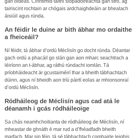
gan oideas. Cinntímid taithí siopadóireachta gan stró, ag
tairiscint rochtain ar chógais ardchaighdeáin ar bhealach
áisiúil agus rúnda.
An féidir le duine ar bith ábhar mo ordaithe
a fheiceáil?
Ní féidir, tá ábhar d’ordú Méclisín go docht rúnda. Déantar
gach ordú a phacáil go slán gan aon mharc seachtrach a
léiríonn an t-ábhar, ag ráthú rúndacht iomlán. Tá
príobháideacht ár gcustaiméirí thar a bheith tábhachtach
dúinn, agus ní bheidh aon tríú páirtí eolas ar mhionsonraí
d’ordú Méclisín.
Ródháileog de Méclisín agus cad atá le
déanamh i gcás ródháileoige
Sa chás neamhchoitianta de ródháileog de Méclisín, ní
mheastar de ghnáth é mar rud a d’fhéadfadh bheith
marfach. Mar sin féin, tá sé tábhachtach comhairle leighis