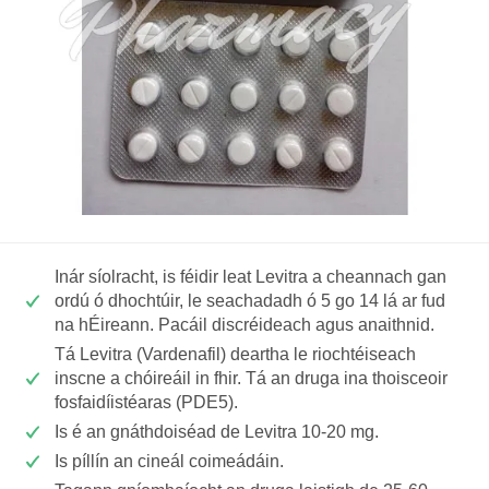
Inár síolracht, is féidir leat Levitra a cheannach gan
ordú ó dhochtúir, le seachadadh ó 5 go 14 lá ar fud
na hÉireann. Pacáil discréideach agus anaithnid.
Tá Levitra (Vardenafil) deartha le riochtéiseach
inscne a chóireáil in fhir. Tá an druga ina thoisceoir
fosfaidíistéaras (PDE5).
Is é an gnáthdoiséad de Levitra 10-20 mg.
Is píllín an cineál coimeádáin.