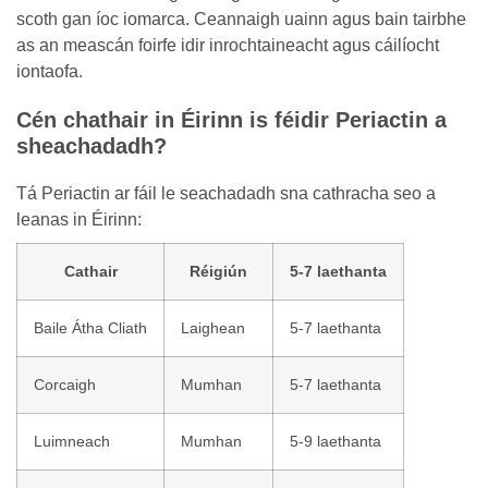
scoth gan íoc iomarca. Ceannaigh uainn agus bain tairbhe
as an meascán foirfe idir inrochtaineacht agus cáilíocht
iontaofa.
Cén chathair in Éirinn is féidir Periactin a
sheachadadh?
Tá Periactin ar fáil le seachadadh sna cathracha seo a
leanas in Éirinn:
Cathair
Réigiún
5-7 laethanta
Baile Átha Cliath
Laighean
5-7 laethanta
Corcaigh
Mumhan
5-7 laethanta
Luimneach
Mumhan
5-9 laethanta