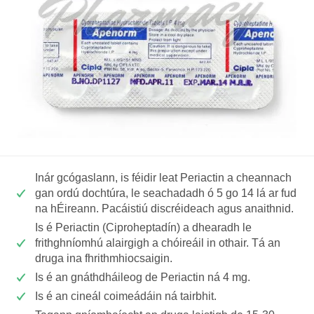
Inár gcógaslann, is féidir leat Periactin a cheannach
gan ordú dochtúra, le seachadadh ó 5 go 14 lá ar fud
na hÉireann. Pacáistiú discréideach agus anaithnid.
Is é Periactin (Ciproheptadín) a dhearadh le
frithghníomhú alairgigh a chóireáil in othair. Tá an
druga ina fhrithmhiocsaigin.
Is é an gnáthdháileog de Periactin ná 4 mg.
Is é an cineál coimeádáin ná tairbhit.