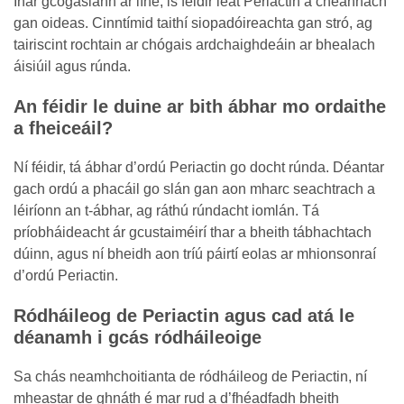
Inár gcógaslann ar líne, is féidir leat Periactin a cheannach
gan oideas. Cinntímid taithí siopadóireachta gan stró, ag
tairiscint rochtain ar chógais ardchaighdeáin ar bhealach
áisiúil agus rúnda.
An féidir le duine ar bith ábhar mo ordaithe
a fheiceáil?
Ní féidir, tá ábhar d’ordú Periactin go docht rúnda. Déantar
gach ordú a phacáil go slán gan aon mharc seachtrach a
léiríonn an t-ábhar, ag ráthú rúndacht iomlán. Tá
príobháideacht ár gcustaiméirí thar a bheith tábhachtach
dúinn, agus ní bheidh aon tríú páirtí eolas ar mhionsonraí
d’ordú Periactin.
Ródháileog de Periactin agus cad atá le
déanamh i gcás ródháileoige
Sa chás neamhchoitianta de ródháileog de Periactin, ní
mheastar de ghnáth é mar rud a d’fhéadfadh bheith