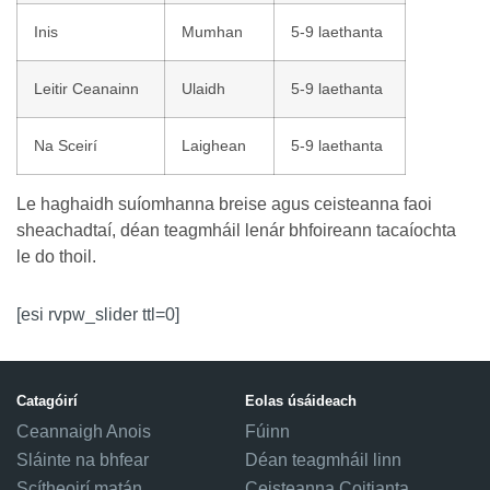
Inis
Mumhan
5-9 laethanta
Leitir Ceanainn
Ulaidh
5-9 laethanta
Na Sceirí
Laighean
5-9 laethanta
Le haghaidh suíomhanna breise agus ceisteanna faoi
sheachadtaí, déan teagmháil lenár bhfoireann tacaíochta
le do thoil.
[esi rvpw_slider ttl=0]
Catagóirí
Eolas úsáideach
Ceannaigh Anois
Fúinn
Sláinte na bhfear
Déan teagmháil linn
Scítheoirí matán
Ceisteanna Coitianta