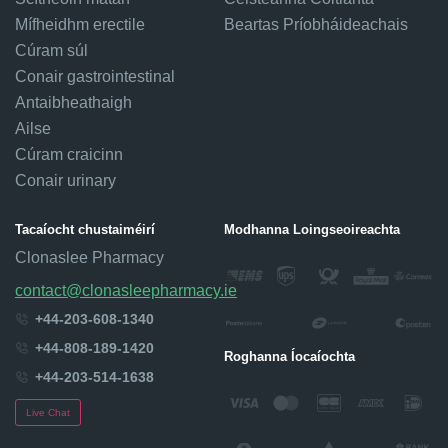
Mífheidhm erectile
Beartas Príobháideachais
Cúram súl
Conair gastrointestinal
Antaibheathaigh
Ailse
Cúram craicinn
Conair urinary
Tacaíocht chustaiméirí
Modhanna Loingseoireachta
Clonaslee Pharmacy
contact@clonasleepharmacy.ie
+44-203-608-1340
+44-808-189-1420
Roghanna Íocaíochta
+44-203-514-1638
Live Chat