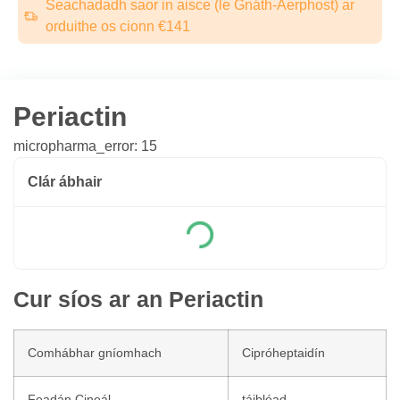
Seachadadh saor in aisce (le Gnáth-Aerphost) ar
orduithe os cionn €141
Periactin
micropharma_error: 15
Clár ábhair
Cur síos ar an Periactin
Comhábhar gníomhach
Cipróheptaidín
Feadán Cineál
táibléad