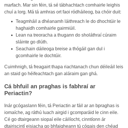
marfach. Mar sin féin, tá sé tábhachtach comhairle leighis
chuí a lorg. Má tá amhras ort faoi ródháileog, ba chóir duit:
Teagmháil a dhéanamh láithreach le do dhochtúir le
haghaidh comhairle gairmiúil.
Lean na treoracha a thugann do sholáthraí cúraim
sláinte go dlúth.
Seachain dáileoga breise a thógáil gan dul i
gcomhairle le dochtúir.
Cuimhnigh, tá freagairt thapa riachtanach chun déileáil leis
an staid go héifeachtach gan aláraim gan ghá.
Cá bhfuil an praghas is fabhraí ar
Periactin?
Inár gcógaslann féin, tá Periactin ar fáil ar an bpraghas is
iomaíche, ag ráthú luach airgid i gcomparáid le cinn eile.
Cé go dtairgeann siopaí eile cáilíocht, cinntíonn ár
dtairiscintí eisiacha go bhfaigheann tú cógais den chéad