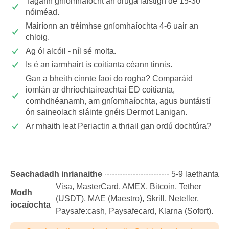
Tagann gníomhaíocht an druga laistigh de 15-30
nóiméad.
Mairíonn an tréimhse gníomhaíochta 4-6 uair an
chloig.
Ag ól alcóil - níl sé molta.
Is é an iarmhairt is coitianta céann tinnis.
Gan a bheith cinnte faoi do rogha? Comparáid
iomlán ar dhríochtaireachtaí ED coitianta,
comhdhéanamh, am gníomhaíochta, agus buntáistí
ón saineolach sláinte gnéis Dermot Lanigan.
Ar mhaith leat Periactin a thriail gan ordú dochtúra?
Seachadadh inrianaithe
5-9 laethanta
Visa, MasterCard, AMEX, Bitcoin, Tether
Modh
(USDТ), MAE (Maestro), Skrill, Neteller,
íocaíochta
Paysafe:cash, Paysafecard, Klarna (Sofort).