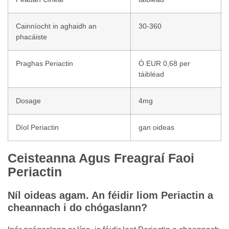
Cainníocht in aghaidh an
30-360
phacáiste
Praghas Periactin
Ó EUR 0,68 per
táibléad
Dosage
4mg
Díol Periactin
gan oideas
Ceisteanna Agus Freagraí Faoi
Periactin
Níl oideas agam. An féidir liom Periactin a
cheannach i do chógaslann?