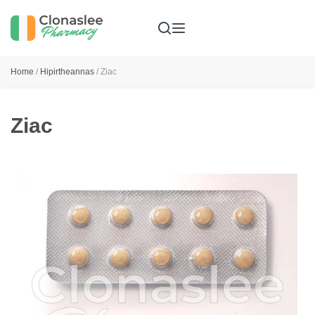
Home
/
Hipirtheannas
/ Ziac
Ziac