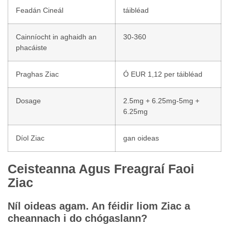
Feadán Cineál
táibléad
Cainníocht in aghaidh an
30-360
phacáiste
Praghas Ziac
Ó EUR 1,12 per táibléad
Dosage
2.5mg + 6.25mg-5mg +
6.25mg
Díol Ziac
gan oideas
Ceisteanna Agus Freagraí Faoi
Ziac
Níl oideas agam. An féidir liom Ziac a
cheannach i do chógaslann?