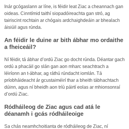
Inár gcógaslann ar líne, is féidir leat Ziac a cheannach gan
oideas. Cinntímid taithí siopadóireachta gan stró, ag
tairiscint rochtain ar chógais ardchaighdeáin ar bhealach
áisiúil agus rúnda.
An féidir le duine ar bith ábhar mo ordaithe
a fheiceáil?
Ní féidir, tá ábhar d’ordú Ziac go docht rúnda. Déantar gach
ordú a phacáil go slán gan aon mharc seachtrach a
léiríonn an t-ábhar, ag ráthú rúndacht iomlán. Tá
príobháideacht ár gcustaiméirí thar a bheith tábhachtach
dúinn, agus ní bheidh aon tríú páirtí eolas ar mhionsonraí
d’ordú Ziac.
Ródháileog de Ziac agus cad atá le
déanamh i gcás ródháileoige
Sa chás neamhchoitianta de ródháileog de Ziac, ní