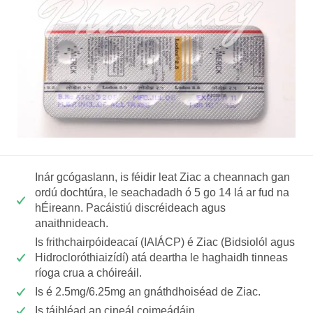
Inár gcógaslann, is féidir leat Ziac a cheannach gan
ordú dochtúra, le seachadadh ó 5 go 14 lá ar fud na
hÉireann. Pacáistiú discréideach agus
anaithnideach.
Is frithchairpóideacaí (IAIÁCP) é Ziac (Bidsiolól agus
Hidrocloróthiaizídí) atá deartha le haghaidh tinneas
ríoga crua a chóireáil.
Is é 2.5mg/6.25mg an gnáthdhoiséad de Ziac.
Is táibléad an cineál coimeádáin.