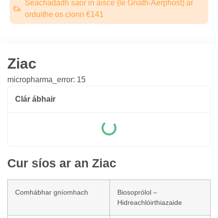
Seachadadh saor in aisce (le Gnáth-Aerphost) ar
orduithe os cionn €141
Ziac
micropharma_error: 15
Clár ábhair
Cur síos ar an Ziac
Comhábhar gníomhach
Biosoprólol –
Hidreachlóirthiazaide