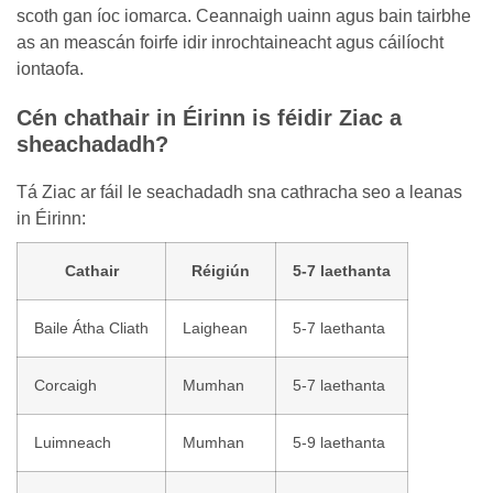
scoth gan íoc iomarca. Ceannaigh uainn agus bain tairbhe
as an meascán foirfe idir inrochtaineacht agus cáilíocht
iontaofa.
Cén chathair in Éirinn is féidir Ziac a
sheachadadh?
Tá Ziac ar fáil le seachadadh sna cathracha seo a leanas
in Éirinn:
Cathair
Réigiún
5-7 laethanta
Baile Átha Cliath
Laighean
5-7 laethanta
Corcaigh
Mumhan
5-7 laethanta
Luimneach
Mumhan
5-9 laethanta