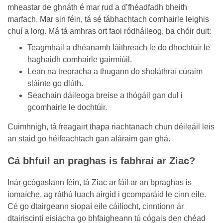
mheastar de ghnáth é mar rud a d’fhéadfadh bheith
marfach. Mar sin féin, tá sé tábhachtach comhairle leighis
chuí a lorg. Má tá amhras ort faoi ródháileog, ba chóir duit:
Teagmháil a dhéanamh láithreach le do dhochtúir le
haghaidh comhairle gairmiúil.
Lean na treoracha a thugann do sholáthraí cúraim
sláinte go dlúth.
Seachain dáileoga breise a thógáil gan dul i
gcomhairle le dochtúir.
Cuimhnigh, tá freagairt thapa riachtanach chun déileáil leis
an staid go héifeachtach gan aláraim gan ghá.
Cá bhfuil an praghas is fabhraí ar Ziac?
Inár gcógaslann féin, tá Ziac ar fáil ar an bpraghas is
iomaíche, ag ráthú luach airgid i gcomparáid le cinn eile.
Cé go dtairgeann siopaí eile cáilíocht, cinntíonn ár
dtairiscintí eisiacha go bhfaigheann tú cógais den chéad