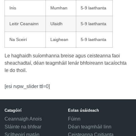
Inis
Mumhan
5-9 laethanta
Leitir Ceanainn
Ulaidh
5-9 laethanta
Na Sceirí
Laighean
5-9 laethanta
Le haghaidh suíomhanna breise agus ceisteanna faoi
sheachadtaí, déan teagmháil lenár bhfoireann tacaíochta
le do thoil.
[esi rvpw_slider ttl=0]
Catagóirí
Eolas úsáideach
Ceannaigh Anois
Fúinn
Sláinte na bhfear
Déan teagmháil linn
Scítheoirí matán
Ceisteanna Coitianta