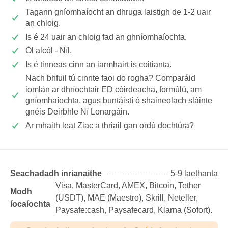
Tagann gníomhaíocht an dhruga laistigh de 1-2 uair
an chloig.
Is é 24 uair an chloig fad an ghníomhaíochta.
Ól alcól - Níl.
Is é tinneas cinn an iarmhairt is coitianta.
Nach bhfuil tú cinnte faoi do rogha? Comparáid
iomlán ar dhríochtair ED cóirdeacha, formúlú, am
gníomhaíochta, agus buntáistí ó shaineolach sláinte
gnéis Deirbhle Ní Lonargáin.
Ar mhaith leat Ziac a thriail gan ordú dochtúra?
Seachadadh inrianaithe
5-9 laethanta
Visa, MasterCard, AMEX, Bitcoin, Tether
Modh
(USDТ), MAE (Maestro), Skrill, Neteller,
íocaíochta
Paysafe:cash, Paysafecard, Klarna (Sofort).