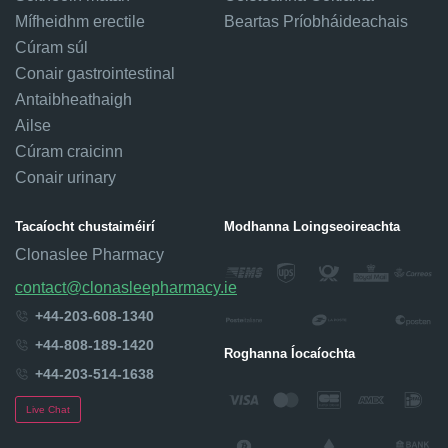
Mífheidhm erectile
Beartas Príobháideachais
Cúram súl
Conair gastrointestinal
Antaibheathaigh
Ailse
Cúram craicinn
Conair urinary
Tacaíocht chustaiméirí
Modhanna Loingseoireachta
Clonaslee Pharmacy
contact@clonasleepharmacy.ie
+44-203-608-1340
+44-808-189-1420
Roghanna Íocaíochta
+44-203-514-1638
Live Chat