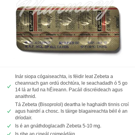
Inár siopa cógaiseachta, is féidir leat Zebeta a
cheannach gan ordú dochtúra, le seachadadh ó 5 go
14 lá ar fud na hÉireann. Pacáil discréideach agus
anaithnid.
Tá Zebeta (Bisoprolol) deartha le haghaidh tinnis croí
agus hairdrí a chosc. Is táirge blagaireachta béil é an
dríodair.
Is é an gnáthdoglacadh Zebeta 5-10 mg.
Is ribe an cineál coimeádáin.