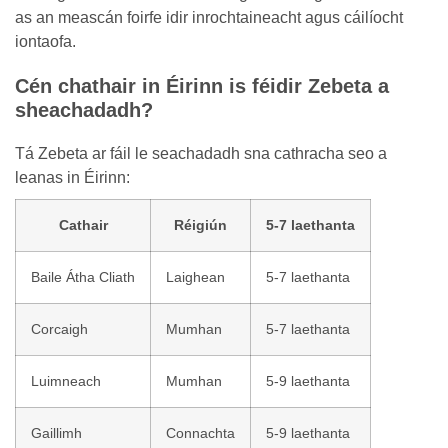
as an meascán foirfe idir inrochtaineacht agus cáilíocht
iontaofa.
Cén chathair in Éirinn is féidir Zebeta a
sheachadadh?
Tá Zebeta ar fáil le seachadadh sna cathracha seo a
leanas in Éirinn:
Cathair
Réigiún
5-7 laethanta
Baile Átha Cliath
Laighean
5-7 laethanta
Corcaigh
Mumhan
5-7 laethanta
Luimneach
Mumhan
5-9 laethanta
Gaillimh
Connachta
5-9 laethanta