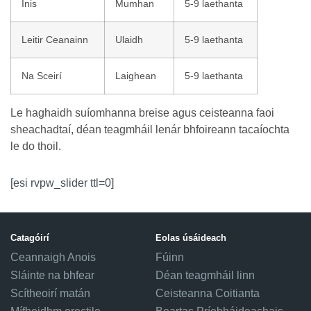
Inis
Mumhan
5-9 laethanta
Leitir Ceanainn
Ulaidh
5-9 laethanta
Na Sceirí
Laighean
5-9 laethanta
Le haghaidh suíomhanna breise agus ceisteanna faoi
sheachadtaí, déan teagmháil lenár bhfoireann tacaíochta
le do thoil.
[esi rvpw_slider ttl=0]
Catagóirí
Eolas úsáideach
Ceannaigh Anois
Fúinn
Sláinte na bhfear
Déan teagmháil linn
Scítheoirí matán
Ceisteanna Coitianta