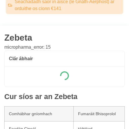
Seachadadh saor in aisce (le Gnáth-Aerphost) ar
orduithe os cionn €141
Zebeta
micropharma_error: 15
Clár ábhair
Cur síos ar an Zebeta
Comhábhar gníomhach
Fumaráit Bhisoprolol
Feadán Cineál
táibléad