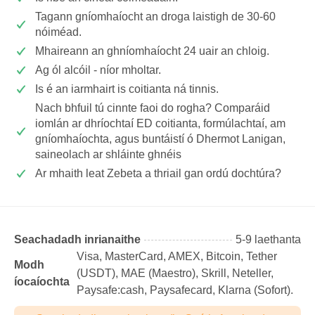
Tagann gníomhaíocht an droga laistigh de 30-60
nóiméad.
Mhaireann an ghníomhaíocht 24 uair an chloig.
Ag ól alcóil - níor mholtar.
Is é an iarmhairt is coitianta ná tinnis.
Nach bhfuil tú cinnte faoi do rogha? Comparáid
iomlán ar dhríochtaí ED coitianta, formúlachtaí, am
gníomhaíochta, agus buntáistí ó Dhermot Lanigan,
saineolach ar shláinte ghnéis
Ar mhaith leat Zebeta a thriail gan ordú dochtúra?
Seachadadh inrianaithe
5-9 laethanta
Visa, MasterCard, AMEX, Bitcoin, Tether
Modh
(USDТ), MAE (Maestro), Skrill, Neteller,
íocaíochta
Paysafe:cash, Paysafecard, Klarna (Sofort).