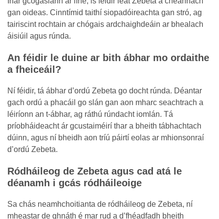
Inár gcógaslann ar líne, is féidir leat Zebeta a cheannach
gan oideas. Cinntímid taithí siopadóireachta gan stró, ag
tairiscint rochtain ar chógais ardchaighdeáin ar bhealach
áisiúil agus rúnda.
An féidir le duine ar bith ábhar mo ordaithe
a fheiceáil?
Ní féidir, tá ábhar d’ordú Zebeta go docht rúnda. Déantar
gach ordú a phacáil go slán gan aon mharc seachtrach a
léiríonn an t-ábhar, ag ráthú rúndacht iomlán. Tá
príobháideacht ár gcustaiméirí thar a bheith tábhachtach
dúinn, agus ní bheidh aon tríú páirtí eolas ar mhionsonraí
d’ordú Zebeta.
Ródháileog de Zebeta agus cad atá le
déanamh i gcás ródháileoige
Sa chás neamhchoitianta de ródháileog de Zebeta, ní
mheastar de ghnáth é mar rud a d’fhéadfadh bheith