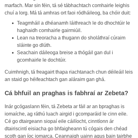
marfach. Mar sin féin, tá sé tábhachtach comhairle leighis
chuí a lorg. Má tá amhras ort faoi ródháileog, ba chóir duit:
Teagmháil a dhéanamh láithreach le do dhochtúir le
haghaidh comhairle gairmiúil.
Lean na treoracha a thugann do sholáthraí cúraim
sláinte go dlúth.
Seachain dáileoga breise a thógáil gan dul i
gcomhairle le dochtúir.
Cuimhnigh, tá freagairt thapa riachtanach chun déileáil leis
an staid go héifeachtach gan aláraim gan ghá.
Cá bhfuil an praghas is fabhraí ar Zebeta?
Inár gcógaslann féin, tá Zebeta ar fáil ar an bpraghas is
iomaíche, ag ráthú luach airgid i gcomparáid le cinn eile.
Cé go dtairgeann siopaí eile cáilíocht, cinntíonn ár
dtairiscintí eisiacha go bhfaigheann tú cógais den chéad
scoth gan íoc iomarca. Ceannaigh uainn agus bain tairbhe