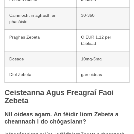
Cainníocht in aghaidh an
30-360
phacáiste
Praghas Zebeta
Ó EUR 1,12 per
táibléad
Dosage
10mg-5mg
Díol Zebeta
gan oideas
Ceisteanna Agus Freagraí Faoi
Zebeta
Níl oideas agam. An féidir liom Zebeta a
cheannach i do chógaslann?