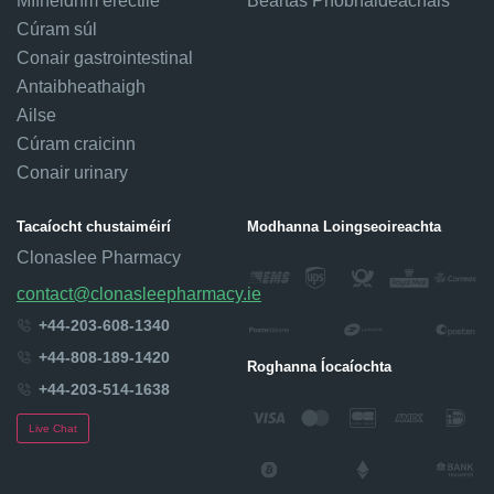
Mífheidhm erectile
Beartas Príobháideachais
Cúram súl
Conair gastrointestinal
Antaibheathaigh
Ailse
Cúram craicinn
Conair urinary
Tacaíocht chustaiméirí
Modhanna Loingseoireachta
Clonaslee Pharmacy
contact@clonasleepharmacy.ie
+44-203-608-1340
+44-808-189-1420
Roghanna Íocaíochta
+44-203-514-1638
Live Chat