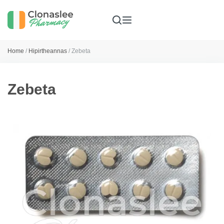
Home
/
Hipirtheannas
/ Zebeta
Zebeta