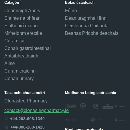
Catagóirí
Eolas úsáideach
Ceannaigh Anois
Fúinn
Sláinte na bhfear
Déan teagmháil linn
Scítheoirí matán
Ceisteanna Coitianta
Mífheidhm erectile
Beartas Príobháideachais
Cúram súl
Conair gastrointestinal
Antaibheathaigh
Ailse
Cúram craicinn
Conair urinary
Tacaíocht chustaiméirí
Modhanna Loingseoireachta
Clonaslee Pharmacy
contact@clonasleepharmacy.ie
+44-203-608-1340
+44-808-189-1420
Roghanna Íocaíochta