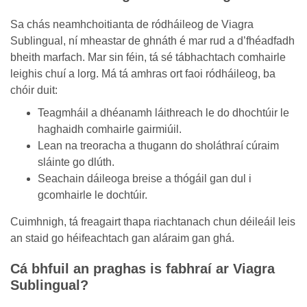
Sa chás neamhchoitianta de ródháileog de Viagra
Sublingual, ní mheastar de ghnáth é mar rud a d’fhéadfadh
bheith marfach. Mar sin féin, tá sé tábhachtach comhairle
leighis chuí a lorg. Má tá amhras ort faoi ródháileog, ba
chóir duit:
Teagmháil a dhéanamh láithreach le do dhochtúir le
haghaidh comhairle gairmiúil.
Lean na treoracha a thugann do sholáthraí cúraim
sláinte go dlúth.
Seachain dáileoga breise a thógáil gan dul i
gcomhairle le dochtúir.
Cuimhnigh, tá freagairt thapa riachtanach chun déileáil leis
an staid go héifeachtach gan aláraim gan ghá.
Cá bhfuil an praghas is fabhraí ar Viagra
Sublingual?