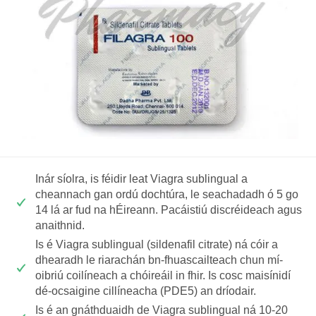
Inár síolra, is féidir leat Viagra sublingual a
cheannach gan ordú dochtúra, le seachadadh ó 5 go
14 lá ar fud na hÉireann. Pacáistiú discréideach agus
anaithnid.
Is é Viagra sublingual (sildenafil citrate) ná cóir a
dhearadh le riarachán bn-fhuascailteach chun mí-
oibriú coilíneach a chóireáil in fhir. Is cosc maisínidí
dé-ocsaigine cillíneacha (PDE5) an dríodair.
Is é an gnáthduaidh de Viagra sublingual ná 10-20