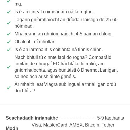
mg.
Is é an cineál coimeádáin ná tairngthe.
Tagann gníomhaíocht an dríodair laistigh de 25-60
nóiméad.
Mhaireann an ghníomhaíocht 4-5 uair an chloig.
Ól alcól - ní mholtar.
Is é an iarmhairt is coitianta ná tinnis chinn.
Nach bhfuil tú cinnte faoi do rogha? Comparáid
iomlán de dhrugaí ED tráchtála, foirmliú, am
gníomhaíochta, agus buntáistí ó Dhermot Lanigan,
saineolach ar shláinte ghnéis.
Ar mhaith leat Viagra sublingual a thriail gan ordú
dochtúra?
Seachadadh inrianaithe
5-9 laethanta
Visa, MasterCard, AMEX, Bitcoin, Tether
Modh