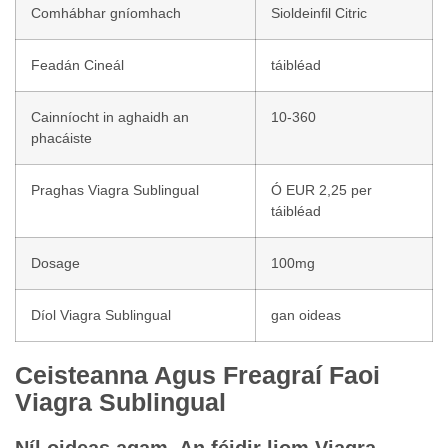
Comhábhar gníomhach
Sioldeinfil Citric
Feadán Cineál
táibléad
Cainníocht in aghaidh an
10-360
phacáiste
Praghas Viagra Sublingual
Ó EUR 2,25 per
táibléad
Dosage
100mg
Díol Viagra Sublingual
gan oideas
Ceisteanna Agus Freagraí Faoi
Viagra Sublingual