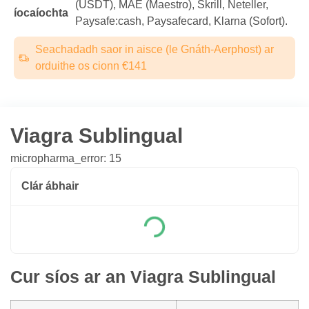
(USDТ), MAE (Maestro), Skrill, Neteller,
íocaíochta
Paysafe:cash, Paysafecard, Klarna (Sofort).
Seachadadh saor in aisce (le Gnáth-Aerphost) ar
orduithe os cionn €141
Viagra Sublingual
micropharma_error: 15
Clár ábhair
Cur síos ar an Viagra Sublingual