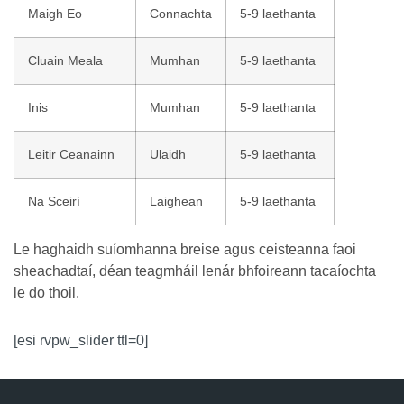
Maigh Eo
Connachta
5-9 laethanta
Cluain Meala
Mumhan
5-9 laethanta
Inis
Mumhan
5-9 laethanta
Leitir Ceanainn
Ulaidh
5-9 laethanta
Na Sceirí
Laighean
5-9 laethanta
Le haghaidh suíomhanna breise agus ceisteanna faoi
sheachadtaí, déan teagmháil lenár bhfoireann tacaíochta
le do thoil.
[esi rvpw_slider ttl=0]