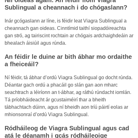
Níl oideas agam. An féidir liom Viagra
Sublingual a cheannach i do chógaslann?
Inár gcógaslann ar líne, is féidir leat Viagra Sublingual a
cheannach gan oideas. Cinntímid taithí siopadóireachta
gan stró, ag tairiscint rochtain ar chógais ardchaighdeáin ar
bhealach áisiúil agus rúnda.
An féidir le duine ar bith ábhar mo ordaithe
a fheiceáil?
Ní féidir, tá ábhar d’ordú Viagra Sublingual go docht rúnda.
Déantar gach ordú a phacáil go slán gan aon mharc
seachtrach a léiríonn an t-ábhar, ag ráthú rúndacht iomlán.
Tá príobháideacht ár gcustaiméirí thar a bheith
tábhachtach dúinn, agus ní bheidh aon tríú páirtí eolas ar
mhionsonraí d’ordú Viagra Sublingual.
Ródháileog de Viagra Sublingual agus cad
atá le déanamh i gcás ródháileoige