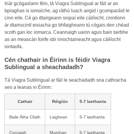
Inár gcógaslann féin, tá Viagra Sublingual ar fáil ar an
bpraghas is iomaíche, ag ráthú luach airgid i gcomparáid le
cinn eile. Cé go dtairgeann siopaí eile cáilíocht, cinntíonn
ár dtairiscintí eisiacha go bhfaigheann tú cógais den chéad
scoth gan íoc iomarca. Ceannaigh uainn agus bain tairbhe
as an meascán foirfe idir inrochtaineacht agus cáilíocht
iontaofa.
Cén chathair in Éirinn is féidir Viagra
Sublingual a sheachadadh?
Tá Viagra Sublingual ar fáil le seachadadh sna cathracha
seo a leanas in Éirinn:
Cathair
Réigiún
5-7 laethanta
Baile Átha Cliath
Laighean
5-7 laethanta
Corcaigh
Mumhan
5-7 laethanta