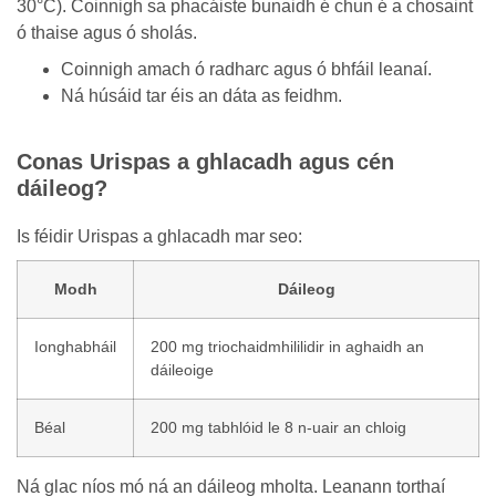
30°C). Coinnigh sa phacáiste bunaidh é chun é a chosaint
ó thaise agus ó sholás.
Coinnigh amach ó radharc agus ó bhfáil leanaí.
Ná húsáid tar éis an dáta as feidhm.
Conas Urispas a ghlacadh agus cén
dáileog?
Is féidir Urispas a ghlacadh mar seo:
Modh
Dáileog
Ionghabháil
200 mg triochaidmhililidir in aghaidh an
dáileoige
Béal
200 mg tabhlóid le 8 n-uair an chloig
Ná glac níos mó ná an dáileog mholta. Leanann torthaí