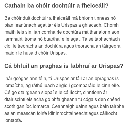
Cathain ba chóir dochtúir a fheiceáil?
Ba chóir duit dochtúir a fheiceáil má bhíonn tinneas nó
pian leanúnach agat tar éis Urispas a ghlacadh. Chomh
maith leis sin, iarr comhairle dochtúra má tharlaíonn aon
iarmhairtí troma nó buarthaí eile agat. Tá sé tábhachtach
cloí le treoracha an dochtúra agus treoracha an táirgeora
maidir le húsáid chóir Urispas.
Cá bhfuil an praghas is fabhraí ar Urispas?
Inár gcógaslann féin, tá Urispas ar fáil ar an bpraghas is
iomaíche, ag ráthú luach airgid i gcomparáid le cinn eile.
Cé go dtairgeann siopaí eile cáilíocht, cinntíonn ár
dtairiscintí eisiacha go bhfaigheann tú cógais den chéad
scoth gan íoc iomarca. Ceannaigh uainn agus bain tairbhe
as an meascán foirfe idir inrochtaineacht agus cáilíocht
iontaofa.