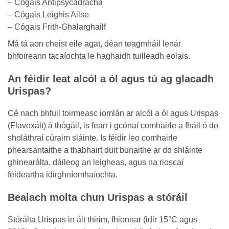
– Cógais Antipsycadracha
– Cógais Leighis Ailse
– Cógais Frith-Ghalarghailf
Má tá aon cheist eile agat, déan teagmháil lenár
bhfoireann tacaíochta le haghaidh tuilleadh eolais.
An féidir leat alcól a ól agus tú ag glacadh
Urispas?
Cé nach bhfuil toirmeasc iomlán ar alcól a ól agus Urispas
(Flavoxáit) á thógáil, is fearr i gcónaí comhairle a fháil ó do
sholáthraí cúraim sláinte. Is féidir leo comhairle
phearsantaithe a thabhairt duit bunaithe ar do shláinte
ghinearálta, dáileog an leigheas, agus na rioscaí
féideartha idirghníomhaíochta.
Bealach molta chun Urispas a stóráil
Stórálta Urispas in áit thirim, fhionnar (idir 15°C agus