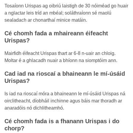
Tosaíonn Urispas ag oibriú laistigh de 30 nóiméad go huair
a nglactar leis tríd an mbéal; soláthraíonn sé maolú
sealadach ar chonarthaí minice matáin.
Cé chomh fada a mhaireann éifeacht
Urispas?
Mairfidh éifeacht Urispas thart ar 6-8 n-uair an chloig.
Moltar é a ghlacadh nuair a bhíonn na siomptóim ann.
Cad iad na rioscaí a bhaineann le mí-úsáid
Urispas?
Is iad na rioscaí móra a bhaineann le mí-úsáid Urispas ná
oirclitheacht, díobháil inchinne agus báis mar thoradh ar
anaradóis nó dichlitheamhó.
Cé chomh fada is a fhanann Urispas i do
chorp?