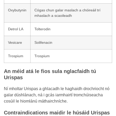
Oxybutynin
Cógas chun galar maslach a chóireáil trí
mhaslach a scaoileadh
Detrol LA
Tolterodin
Vesicare
Solifenacin
Trospium
Trospium
An méid atá le fios sula nglacfaidh tú
Urispas
Ní mholtar Urispas a ghlacadh le haghaidh drochriocht nó
galar dúshlánach, ná i gcás iarmhairtí tromchúiseacha
cosúil le hiomlánú máthairchníche.
Contraindications maidir le húsáid Urispas