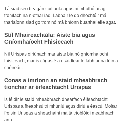
Tá siad seo beagán coitianta agus ní mhothófaí ag
tromlach na n-othar iad. Labhair le do dhochtúir má
tharlaíonn siad go trom nó má bhíonn buarthaí eile agat.
Stíl Mhaireachtála: Aiste bia agus
Gníomhaíocht Fhisiceach
Níl Urispas oiriúnach mar aiste bia nó gníomhaíocht
fhisiceach, mar is cógas é a úsáidtear le fabhtanna lóin a
chóireáil.
Conas a imríonn an staid mheabhrach
tionchar ar éifeachtacht Urispas
Is féidir le staid mheabhrach dhearfach éifeachtacht
Urispas a fheabhsú trí mhúnlú agus díriú a éascú. Moltar
freisin Urispas a sheachaint má tá trioblóidí meabhrach
ann.