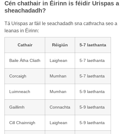
Cén chathair in Éirinn is féidir Urispas a
sheachadadh?
Tá Urispas ar fáil le seachadadh sna cathracha seo a
leanas in Éirinn:
Cathair
Réigiún
5-7 laethanta
Baile Átha Cliath
Laighean
5-7 laethanta
Corcaigh
Mumhan
5-7 laethanta
Luimneach
Mumhan
5-9 laethanta
Gaillimh
Connachta
5-9 laethanta
Cill Chainnigh
Laighean
5-9 laethanta