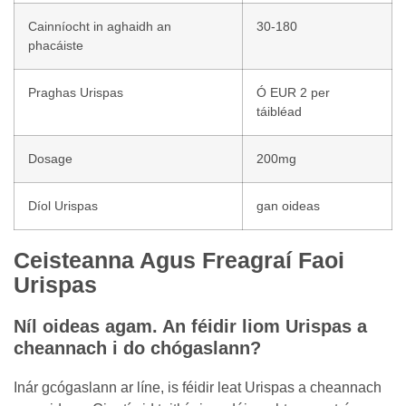
Cainníocht in aghaidh an
30-180
phacáiste
Praghas Urispas
Ó EUR 2 per
táibléad
Dosage
200mg
Díol Urispas
gan oideas
Ceisteanna Agus Freagraí Faoi
Urispas
Níl oideas agam. An féidir liom Urispas a
cheannach i do chógaslann?
Inár gcógaslann ar líne, is féidir leat Urispas a cheannach