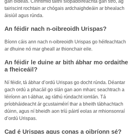
gan oideas. Cinntímid taithí siopadóireachta gan stró, ag
tairiscint rochtain ar chógais ardchaighdeáin ar bhealach
áisiúil agus rúnda.
An féidir nach n-oibreoidh Urispas?
Bíonn cáis ann nach n-oibreoidh Urispas go héifeachtach
ar dhuine nó mar gheall ar thionchair eile.
An féidir le duine ar bith ábhar mo ordaithe
a fheiceáil?
Ní féidir, tá ábhar d’ordú Urispas go docht rúnda. Déantar
gach ordú a phacáil go slán gan aon mharc seachtrach a
léiríonn an t-ábhar, ag ráthú rúndacht iomlán. Tá
príobháideacht ár gcustaiméirí thar a bheith tábhachtach
dúinn, agus ní bheidh aon tríú páirtí eolas ar mhionsonraí
d’ordú Urispas.
Cad é Urispas agus conas a oibríonn sé?