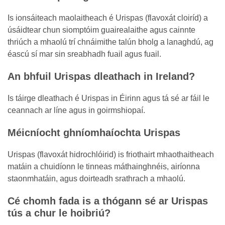
Is ionsáiteach maolaitheach é Urispas (flavoxát cloiríd) a
úsáidtear chun siomptóim guairealaithe agus cainnte
thriúch a mhaolú trí chnáimithe talún bholg a lanaghdú, ag
éascú sí mar sin sreabhadh fuail agus fuail.
An bhfuil Urispas dleathach in Ireland?
Is táirge dleathach é Urispas in Éirinn agus tá sé ar fáil le
ceannach ar líne agus in goirmshiopaí.
Méicníocht ghníomhaíochta Urispas
Urispas (flavoxát hidrochlóirid) is friothairt mhaothaitheach
matáin a chuidíonn le tinneas máthainghnéis, airíonna
staonmhatáin, agus doirteadh srathrach a mhaolú.
Cé chomh fada is a thógann sé ar Urispas
tús a chur le hoibriú?