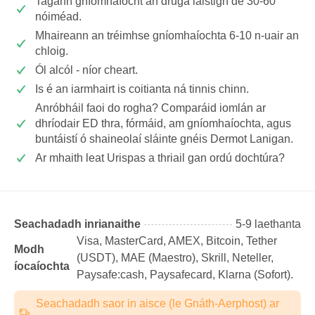
Tagann gníomhaíocht an druga laistigh de 30-60
nóiméad.
Mhaireann an tréimhse gníomhaíochta 6-10 n-uair an
chloig.
Ól alcól - níor cheart.
Is é an iarmhairt is coitianta ná tinnis chinn.
Anróbháil faoi do rogha? Comparáid iomlán ar
dhríodair ED thra, fórmáid, am gníomhaíochta, agus
buntáistí ó shaineolaí sláinte gnéis Dermot Lanigan.
Ar mhaith leat Urispas a thriail gan ordú dochtúra?
Seachadadh inrianaithe
5-9 laethanta
Visa, MasterCard, AMEX, Bitcoin, Tether
Modh
(USDТ), MAE (Maestro), Skrill, Neteller,
íocaíochta
Paysafe:cash, Paysafecard, Klarna (Sofort).
Seachadadh saor in aisce (le Gnáth-Aerphost) ar