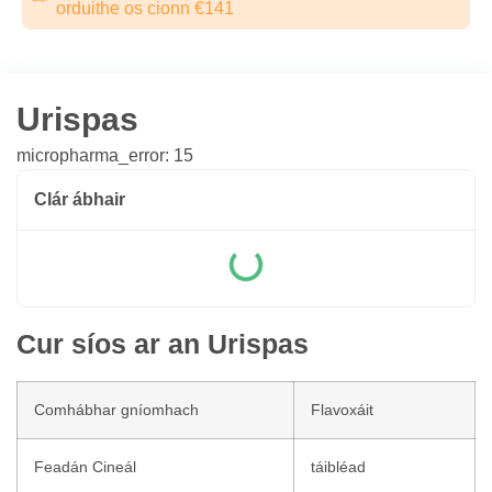
orduithe os cionn €141
Urispas
micropharma_error: 15
Clár ábhair
Cur síos ar an Urispas
Comhábhar gníomhach
Flavoxáit
Feadán Cineál
táibléad