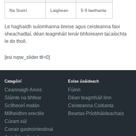
Na Sceirí
Laighean
5-9 laethanta
Le haghaidh suíomhanna breise agus ceisteanna faoi
sheachadtaí, déan teagmháil lenár bhfoireann tacaíochta
le do thoil.
[esi rvpw_slider ttl=0]
Catagóirí
Eolas úsáideach
Ceannaigh Anois
Fúinn
Sláinte na bhfear
Déan teagmháil linn
Scítheoirí matán
Ceisteanna Coitianta
Mífheidhm erectile
Beartas Príobháideachais
Cúram súl
Conair gastrointestinal