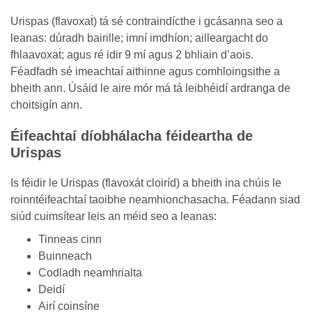
Urispas (flavoxaṫ) tá sé contraindícthe i gcásanna seo a
leanas: dúradh bairille; imní imdhíon; ailleargacht do
fhlaavoxaṫ; agus ré idir 9 mí agus 2 bhliain d’aois.
Féadfadh sé imeachtaí aithinne agus comhloingsithe a
bheith ann. Úsáid le aire mór má tá leibhéidí ardranga de
choitsigín ann.
Éifeachtaí díobhálacha féideartha de
Urispas
Is féidir le Urispas (flavoxát cloiríd) a bheith ina chúis le
roinntéifeachtaí taoibhe neamhionchasacha. Féadann siad
siúd cuimsítear leis an méid seo a leanas:
Tinneas cinn
Buinneach
Codladh neamhrialta
Deidí
Airí coinsíne