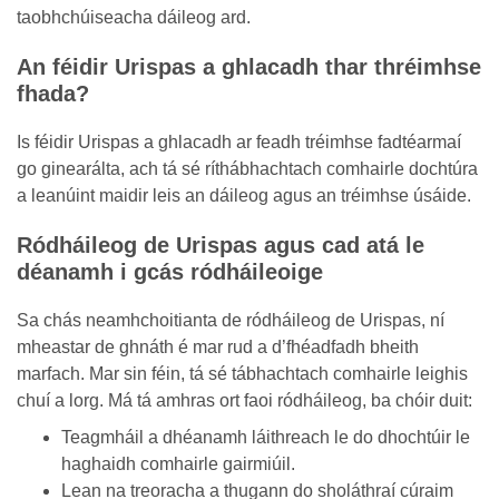
taobhchúiseacha dáileog ard.
An féidir Urispas a ghlacadh thar thréimhse
fhada?
Is féidir Urispas a ghlacadh ar feadh tréimhse fadtéarmaí
go ginearálta, ach tá sé ríthábhachtach comhairle dochtúra
a leanúint maidir leis an dáileog agus an tréimhse úsáide.
Ródháileog de Urispas agus cad atá le
déanamh i gcás ródháileoige
Sa chás neamhchoitianta de ródháileog de Urispas, ní
mheastar de ghnáth é mar rud a d’fhéadfadh bheith
marfach. Mar sin féin, tá sé tábhachtach comhairle leighis
chuí a lorg. Má tá amhras ort faoi ródháileog, ba chóir duit:
Teagmháil a dhéanamh láithreach le do dhochtúir le
haghaidh comhairle gairmiúil.
Lean na treoracha a thugann do sholáthraí cúraim