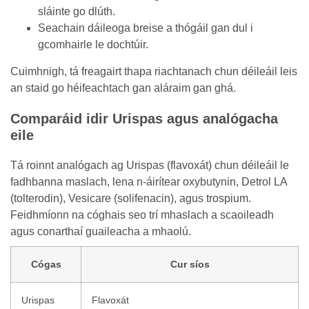
sláinte go dlúth.
Seachain dáileoga breise a thógáil gan dul i
gcomhairle le dochtúir.
Cuimhnigh, tá freagairt thapa riachtanach chun déileáil leis
an staid go héifeachtach gan aláraim gan ghá.
Comparáid idir Urispas agus analógacha
eile
Tá roinnt analógach ag Urispas (flavoxát) chun déileáil le
fadhbanna maslach, lena n-áirítear oxybutynin, Detrol LA
(tolterodin), Vesicare (solifenacin), agus trospium.
Feidhmíonn na cóghais seo trí mhaslach a scaoileadh
agus conarthaí guaileacha a mhaolú.
Cógas
Cur síos
Urispas
Flavoxát