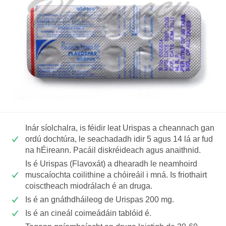
Inár síolchalra, is féidir leat Urispas a cheannach gan
ordú dochtúra, le seachadadh idir 5 agus 14 lá ar fud
na hÉireann. Pacáil diskréideach agus anaithnid.
Is é Urispas (Flavoxát) a dhearadh le neamhoird
muscaíochta coilithine a chóireáil i mná. Is friothairt
coisctheach miodrálach é an druga.
Is é an gnáthdháileog de Urispas 200 mg.
Is é an cineál coimeádáin tablóid é.