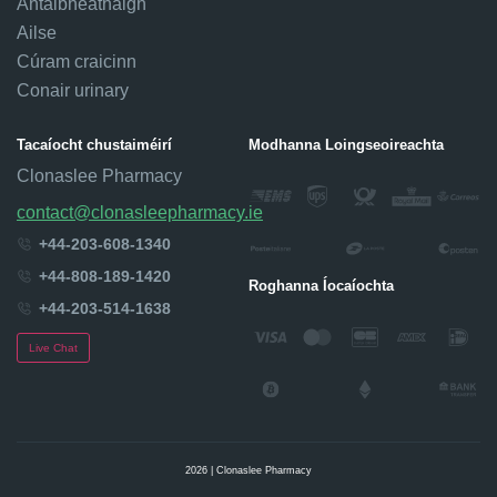
Antaibheathaigh
Ailse
Cúram craicinn
Conair urinary
Tacaíocht chustaiméirí
Modhanna Loingseoireachta
Clonaslee Pharmacy
contact@clonasleepharmacy.ie
+44-203-608-1340
+44-808-189-1420
Roghanna Íocaíochta
+44-203-514-1638
Live Chat
2026 | Clonaslee Pharmacy