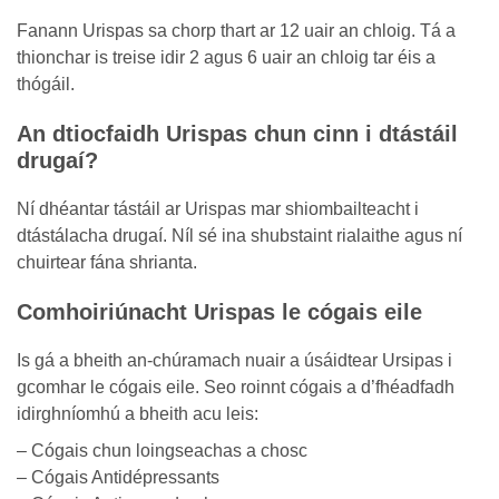
Fanann Urispas sa chorp thart ar 12 uair an chloig. Tá a
thionchar is treise idir 2 agus 6 uair an chloig tar éis a
thógáil.
An dtiocfaidh Urispas chun cinn i dtástáil
drugaí?
Ní dhéantar tástáil ar Urispas mar shiombailteacht i
dtástálacha drugaí. Níl sé ina shubstaint rialaithe agus ní
chuirtear fána shrianta.
Comhoiriúnacht Urispas le cógais eile
Is gá a bheith an-chúramach nuair a úsáidtear Ursipas i
gcomhar le cógais eile. Seo roinnt cógais a d’fhéadfadh
idirghníomhú a bheith acu leis:
– Cógais chun loingseachas a chosc
– Cógais Antidépressants