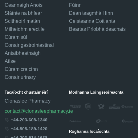
Ceannaigh Anois
Fúinn
Sláinte na bhfear
Déan teagmháil linn
Scítheoirí matán
Ceisteanna Coitianta
Mífheidhm erectile
Beartas Príobháideachais
Cúram súl
Conair gastrointestinal
Antaibheathaigh
Ailse
Cúram craicinn
Conair urinary
Tacaíocht chustaiméirí
Modhanna Loingseoireachta
Clonaslee Pharmacy
contact@clonasleepharmacy.ie
+44-203-608-1340
+44-808-189-1420
Roghanna Íocaíochta
+44-203-514-1638