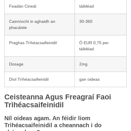
Feadán Cineál
táibléad
Cainníocht in aghaidh an
30-360
phacáiste
Praghas Trìhéacsaifeinidil
Ó EUR 0,75 per
táibléad
Dosage
2mg
Díol Trìhéacsaifeinidil
gan oideas
Ceisteanna Agus Freagraí Faoi
Trìhéacsaifeinidil
Níl oideas agam. An féidir liom
Trìhéacsaifeinidil a cheannach i do