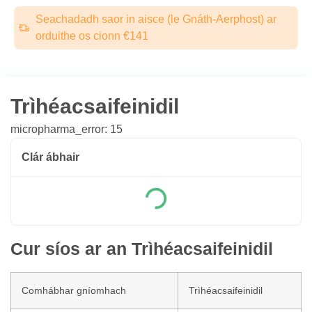
Seachadadh saor in aisce (le Gnáth-Aerphost) ar
orduithe os cionn €141
Trìhéacsaifeinidil
micropharma_error: 15
Clár ábhair
Cur síos ar an Trìhéacsaifeinidil
Comhábhar gníomhach
Trìhéacsaifeinidil