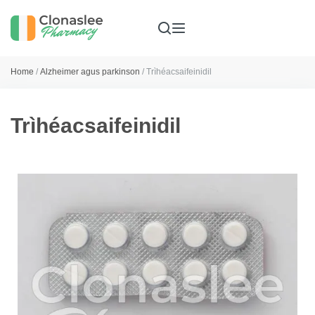
Home
/
Alzheimer agus parkinson
/ Trìhéacsaifeinidil
Trìhéacsaifeinidil