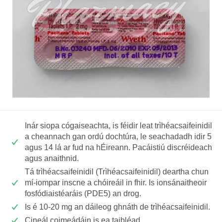
Inár siopa cógaiseachta, is féidir leat trìhéacsaifeinidil
a cheannach gan ordú dochtúra, le seachadadh idir 5
agus 14 lá ar fud na hÉireann. Pacáistiú discréideach
agus anaithnid.
Tá trìhéacsaifeinidil (Trìhéacsaifeinidil) deartha chun
mí-iompar inscne a chóireáil in fhir. Is ionsánaitheoir
fosfódiaistéaráis (PDE5) an drog.
Is é 10-20 mg an dáileog ghnáth de trìhéacsaifeinidil.
Cineál coimeádáin is ea taibléad.