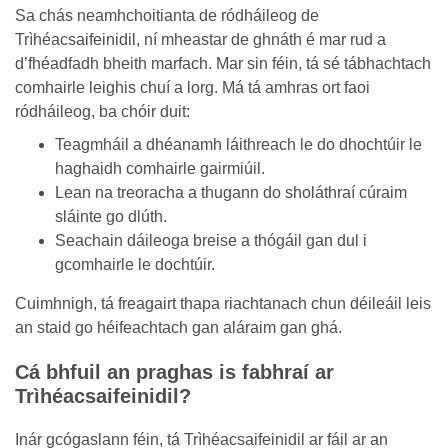
Sa chás neamhchoitianta de ródháileog de
Trìhéacsaifeinidil, ní mheastar de ghnáth é mar rud a
d’fhéadfadh bheith marfach. Mar sin féin, tá sé tábhachtach
comhairle leighis chuí a lorg. Má tá amhras ort faoi
ródháileog, ba chóir duit:
Teagmháil a dhéanamh láithreach le do dhochtúir le
haghaidh comhairle gairmiúil.
Lean na treoracha a thugann do sholáthraí cúraim
sláinte go dlúth.
Seachain dáileoga breise a thógáil gan dul i
gcomhairle le dochtúir.
Cuimhnigh, tá freagairt thapa riachtanach chun déileáil leis
an staid go héifeachtach gan aláraim gan ghá.
Cá bhfuil an praghas is fabhraí ar
Trìhéacsaifeinidil?
Inár gcógaslann féin, tá Trìhéacsaifeinidil ar fáil ar an