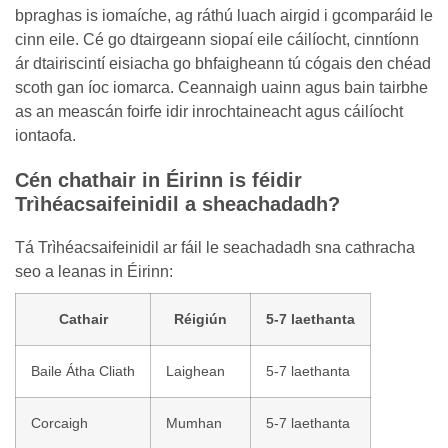
bpraghas is iomaíche, ag ráthú luach airgid i gcomparáid le
cinn eile. Cé go dtairgeann siopaí eile cáilíocht, cinntíonn
ár dtairiscintí eisiacha go bhfaigheann tú cógais den chéad
scoth gan íoc iomarca. Ceannaigh uainn agus bain tairbhe
as an meascán foirfe idir inrochtaineacht agus cáilíocht
iontaofa.
Cén chathair in Éirinn is féidir
Trìhéacsaifeinidil a sheachadadh?
Tá Trìhéacsaifeinidil ar fáil le seachadadh sna cathracha
seo a leanas in Éirinn:
Cathair
Réigiún
5-7 laethanta
Baile Átha Cliath
Laighean
5-7 laethanta
Corcaigh
Mumhan
5-7 laethanta