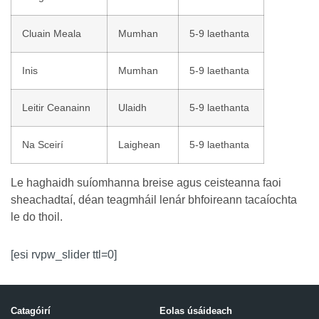
Cluain Meala
Mumhan
5-9 laethanta
Inis
Mumhan
5-9 laethanta
Leitir Ceanainn
Ulaidh
5-9 laethanta
Na Sceirí
Laighean
5-9 laethanta
Le haghaidh suíomhanna breise agus ceisteanna faoi
sheachadtaí, déan teagmháil lenár bhfoireann tacaíochta
le do thoil.
[esi rvpw_slider ttl=0]
Catagóirí
Eolas úsáideach