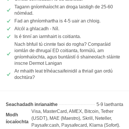
Tagann gníomhaíocht an droga laistigh de 25-60
nóiméad.
Fad an ghníomhartha is 4-5 uair an chloig.
Alcól a ghlacadh - Níl.
Is é tinní an iarmhairt is coitianta.
Nach bhfuil tú cinnte faoi do rogha? Comparáid
iomlán de dhrugaí ED coitianta, formúlú, am
gníomhaíochta, agus buntáistí ó shaineolach sláinte
inscne Dermot Lanigan
Ar mhaith leat trìhéacsaifeinidil a thriail gan ordú
dochtúra?
Seachadadh inrianaithe
5-9 laethanta
Visa, MasterCard, AMEX, Bitcoin, Tether
Modh
(USDТ), MAE (Maestro), Skrill, Neteller,
íocaíochta
Paysafe:cash, Paysafecard, Klarna (Sofort).