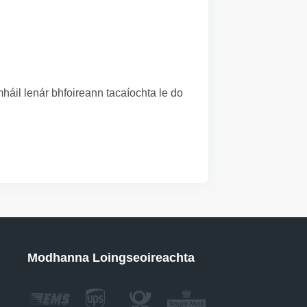
áil lenár bhfoireann tacaíochta le do
Modhanna Loingseoireachta