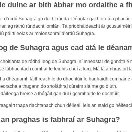
 le duine ar bith ábhar mo ordaithe a f
bhar d’ordú Suhagra go docht rúnda. Déantar gach ordú a phacái
bhar, ag ráthú rúndacht iomlán. Tá príobháideacht ár gcustaiméir
ríú páirtí eolas ar mhionsonraí d’ordú Suhagra.
og de Suhagra agus cad atá le déanam
hoitianta de ródháileog de Suhagra, ní mheastar de ghnáth é m
 sé tábhachtach comhairle leighis chuí a lorg. Má tá amhras ort fa
 a dhéanamh láithreach le do dhochtúir le haghaidh comhairle g
reoracha a thugann do sholáthraí cúraim sláinte go dlúth.
áileoga breise a thógáil gan dul i gcomhairle le dochtúir.
reagairt thapa riachtanach chun déileáil leis an staid go héifea
 an praghas is fabhraí ar Suhagra?