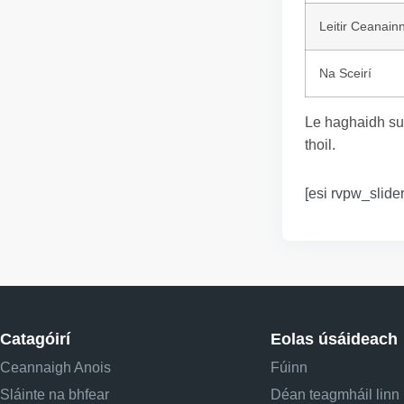
Leitir Ceanain
Na Sceirí
Le haghaidh su
thoil.
[esi rvpw_slider
Catagóirí
Eolas úsáideach
Ceannaigh Anois
Fúinn
Sláinte na bhfear
Déan teagmháil linn