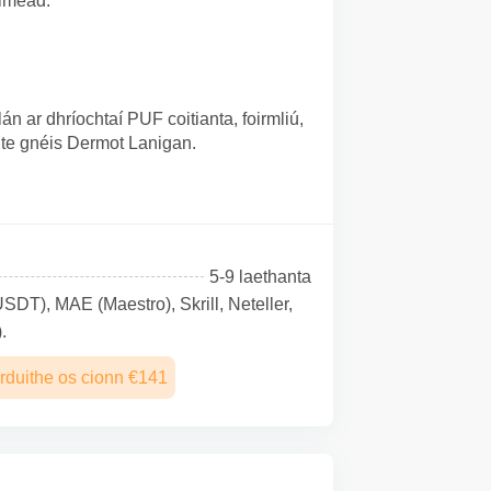
óiméad.
n ar dhríochtaí PUF coitianta, foirmliú,
nte gnéis Dermot Lanigan.
5-9 laethanta
SDТ), MAE (Maestro), Skrill, Neteller,
.
rduithe os cionn €141