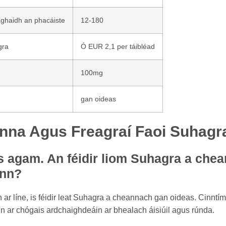
aghaidh an phacáiste
12-180
gra
Ó EUR 2,1 per táibléad
100mg
gan oideas
nna Agus Freagraí Faoi Suhagr
s agam. An féidir liom Suhagra a chea
ann?
 ar líne, is féidir leat Suhagra a cheannach gan oideas. Cinntími
tain ar chógais ardchaighdeáin ar bhealach áisiúil agus rúnda.