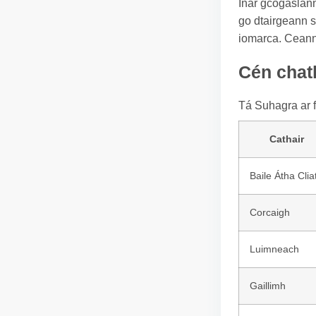
Inár gcógaslann
go dtairgeann s
iomarca. Ceanna
Cén chath
Tá Suhagra ar f
Cathair
Baile Átha Clia
Corcaigh
Luimneach
Gaillimh