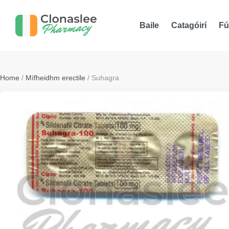
Baile
Catagóirí
Fú
Home
/
Mífheidhm erectile
/ Suhagra