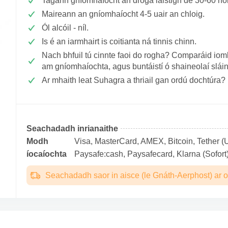
Tagann gníomhaíocht an droga laistigh de 30-60 n
Maireann an gníomhaíocht 4-5 uair an chloig.
Ól alcóil - níl.
Is é an iarmhairt is coitianta ná tinnis chinn.
Nach bhfuil tú cinnte faoi do rogha? Comparáid iomlá
am gníomhaíochta, agus buntáistí ó shaineolaí slái
Ar mhaith leat Suhagra a thriail gan ordú dochtúra?
Seachadadh inrianaithe
Modh
Visa, MasterCard, AMEX, Bitcoin, Tether (U
íocaíochta
Paysafe:cash, Paysafecard, Klarna (Sofort)
Seachadadh saor in aisce (le Gnáth-Aerphost) ar o