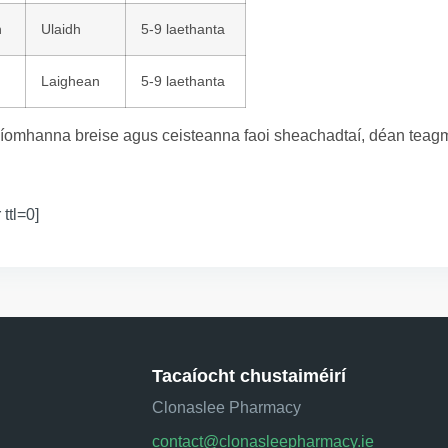
n
Ulaidh
5-9 laethanta
Laighean
5-9 laethanta
íomhanna breise agus ceisteanna faoi sheachadtaí, déan teagmh
 ttl=0]
Tacaíocht chustaiméirí
Clonaslee Pharmacy
contact@clonasleepharmacy.ie