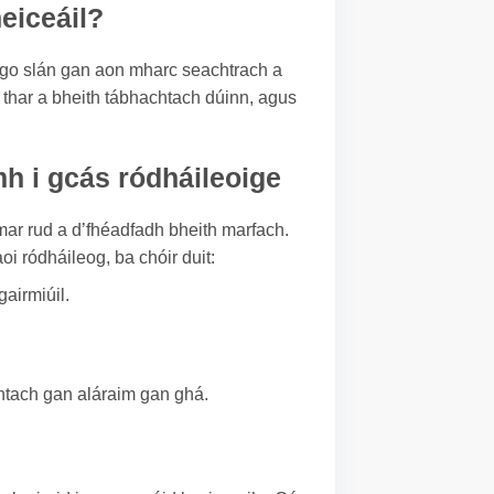
heiceáil?
l go slán gan aon mharc seachtrach a
í thar a bheith tábhachtach dúinn, agus
h i gcás ródháileoige
ar rud a d’fhéadfadh bheith marfach.
oi ródháileog, ba chóir duit:
airmiúil.
chtach gan aláraim gan ghá.