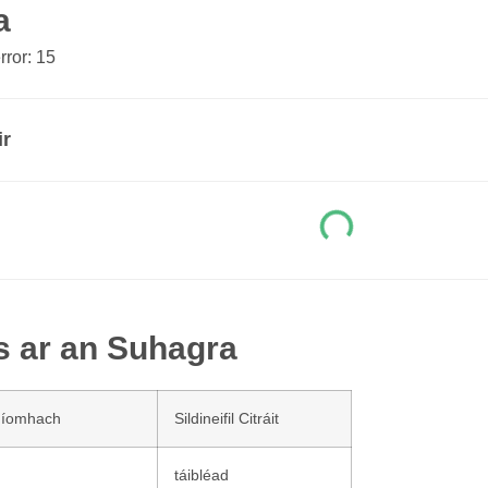
a
ror: 15
ir
s ar an Suhagra
níomhach
Sildineifil Citráit
táibléad