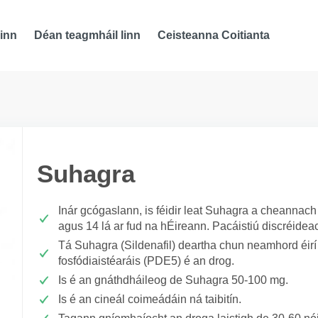
inn
Déan teagmháil linn
Ceisteanna Coitianta
Suhagra
Inár gcógaslann, is féidir leat Suhagra a cheannach
agus 14 lá ar fud na hÉireann. Pacáistiú discréidea
Tá Suhagra (Sildenafil) deartha chun neamhord éirí a 
fosfódiaistéaráis (PDE5) é an drog.
Is é an gnáthdháileog de Suhagra 50-100 mg.
Is é an cineál coimeádáin ná taibitín.