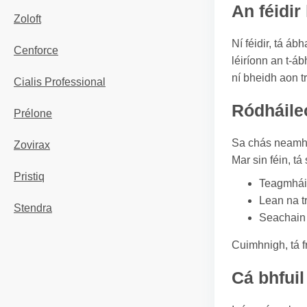
An féidir
Zoloft
Ní féidir, tá á
Cenforce
léiríonn an t-á
ní bheidh aon t
Cialis Professional
Ródháile
Prélone
Sa chás neamhc
Zovirax
Mar sin féin, tá
Pristiq
Teagmháil
Lean na t
Stendra
Seachain d
Cuimhnigh, tá f
Cá bhfuil