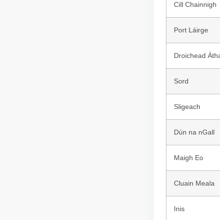
Cill Chainnigh
Port Láirge
Droichead Áth
Sord
Sligeach
Dún na nGall
Maigh Eo
Cluain Meala
Inis