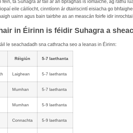
 féin, tá Suhagra ar fáil ar an bpraghas is iomaíche, ag ráthú lu
iopaí eile cáilíocht, cinntíonn ár dtairiscintí eisiacha go bhfai
igh uainn agus bain tairbhe as an meascán foirfe idir inrochtai
air in Éirinn is féidir Suhagra a she
áil le seachadadh sna cathracha seo a leanas in Éirinn:
Réigiún
5-7 laethanta
th
Laighean
5-7 laethanta
Mumhan
5-7 laethanta
Mumhan
5-9 laethanta
Connachta
5-9 laethanta