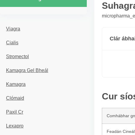
Suhagr
micropharma_er
Viagra
Clár ábha
Cialis
Stromectol
Kamagra Gel Bheál
Kamagra
Cur sío
Clómaid
Paxil Cr
Comhábhar g
Lexapro
Feadán Cineál