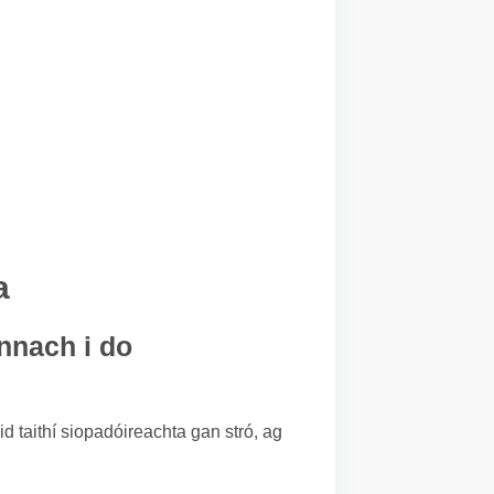
a
nnach i do
d taithí siopadóireachta gan stró, ag