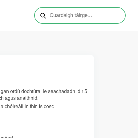
 gan ordú dochtúra, le seachadadh idir 5
ch agus anaithnid.
chóireáil in fhir. Is cosc