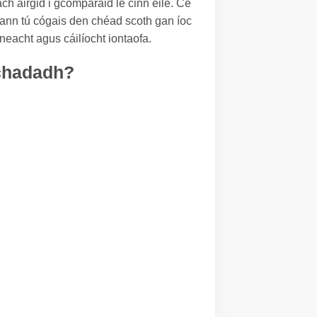
ach airgid i gcomparáid le cinn eile. Cé
gheann tú cógais den chéad scoth gan íoc
neacht agus cáilíocht iontaofa.
achadadh?