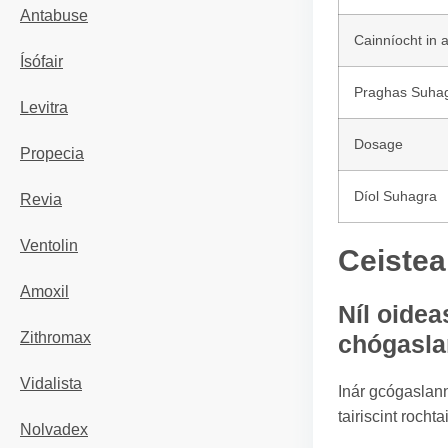
Antabuse
Cainníocht in 
Ísófair
Praghas Suha
Levitra
Dosage
Propecia
Díol Suhagra
Revia
Ventolin
Ceistea
Amoxil
Níl oidea
Zithromax
chógasl
Vidalista
Inár gcógaslann
tairiscint roch
Nolvadex