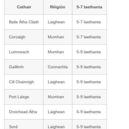
Cathair
Réigiún
5-7 laethanta
Baile Átha Cliath
Laighean
5-7 laethanta
Corcaigh
Mumhan
5-7 laethanta
Luimneach
Mumhan
5-9 laethanta
Gaillimh
Connachta
5-9 laethanta
Cill Chainnigh
Laighean
5-9 laethanta
Port Láirge
Mumhan
5-9 laethanta
Droichead Átha
Laighean
5-9 laethanta
Sord
Laighean
5-9 laethanta