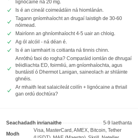
lignócaine ná 20 mg.
Is é an cineál coimeádáin ná hiomlánán.
Tagann gníomhaíocht an drugaí laistigh de 30-60
nóimead.
Mairíonn an ghníomhaíocht 4-5 uair an chloig.
Ag ól alcóil - ná déan é.
Is é an iarmhairt is coitianta ná tinnis chinn.
Anróthú faoi do rogha? Comparáid iomlán de dhrugaí
tréidliachta ED, foirmliú, am gníomhaíochta, agus
buntáistí ó Dhermot Lanigan, saineolach ar shláinte
ghnéis.
Ar mhaith leat salaicileát coilín + lignócaine a thriail
gan ordú dochtúra?
Seachadadh inrianaithe
5-9 laethanta
Visa, MasterCard, AMEX, Bitcoin, Tether
Modh
(USDТ), MAE (Maestro), Skrill, Neteller,