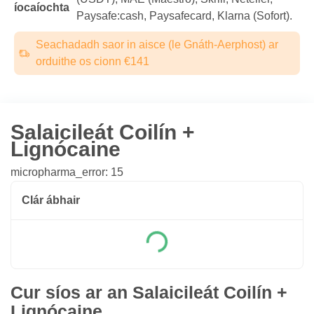
íocaíochta
Paysafe:cash, Paysafecard, Klarna (Sofort).
Seachadadh saor in aisce (le Gnáth-Aerphost) ar
orduithe os cionn €141
Salaicileát Coilín +
Lignócaine
micropharma_error: 15
Clár ábhair
Cur síos ar an Salaicileát Coilín +
Lignócaine