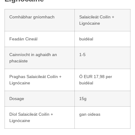
Comhábhar gníomhach
Salaicileát Coilín +
Lignócaine
Feadán Cineál
buidéal
Cainníocht in aghaidh an
1-5
phacáiste
Praghas Salaicileát Coilín +
Ó EUR 17,98 per
Lignócaine
buidéal
Dosage
15g
Díol Salaicileát Coilín +
gan oideas
Lignócaine