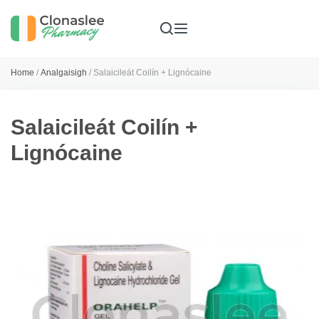
Home
/
Analgaisigh
/ Salaicileát Coilín + Lignócaine
Salaicileát Coilín +
Lignócaine