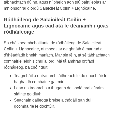
tábhachtach dúinn, agus ní bheidh aon tríú páirtí eolas ar
mhionsonraí d’ordú Salaicileát Coilín + Lignócaine.
Ródháileog de Salaicileát Coilín +
Lignócaine agus cad atá le déanamh i gcás
ródháileoige
Sa chás neamhchoitianta de ródháileog de Salaicileát
Coilín + Lignócaine, ní mheastar de ghnáth é mar rud a
d’fhéadfadh bheith marfach. Mar sin féin, tá sé tábhachtach
comhairle leighis chuí a lorg. Má tá amhras ort faoi
ródháileog, ba chóir duit:
Teagmháil a dhéanamh láithreach le do dhochtúir le
haghaidh comhairle gairmiúil.
Lean na treoracha a thugann do sholáthraí cúraim
sláinte go dlúth.
Seachain dáileoga breise a thógáil gan dul i
gcomhairle le dochtúir.