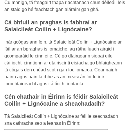
Cuimhnigh, tá freagairt thapa riachtanach chun déileáil leis
an staid go héifeachtach gan aláraim gan ghá.
Cá bhfuil an praghas is fabhraí ar
Salaicileát Coilín + Lignócaine?
Inár gcógaslann féin, tá Salaicileát Coilín + Lignócaine ar
fáil ar an bpraghas is iomaíche, ag ráthú luach airgid i
gcomparáid le cinn eile. Cé go dtairgeann siopaí eile
cáilíocht, cinntíonn ár dtairiscintí eisiacha go bhfaigheann
tú cógais den chéad scoth gan íoc iomarca. Ceannaigh
uainn agus bain tairbhe as an meascán foirfe idir
inrochtaineacht agus cáilíocht iontaofa.
Cén chathair in Éirinn is féidir Salaicileát
Coilín + Lignócaine a sheachadadh?
Tá Salaicileát Coilín + Lignócaine ar fáil le seachadadh
sna cathracha seo a leanas in Éirinn: