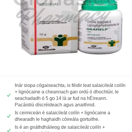
Inár siopa cógaiseachta, is féidir leat salaicileát coilín
+ lignócaine a cheannach gan ordú ó dhochtúir, le
seachadadh ó 5 go 14 lá ar fud na hÉireann.
Pacáistiú díscréideach agus anaithnid.
Is ceimiceán é salaicileát coilín + lignócaine a
dhearadh le haghaidh cóireála gortuithe.
Is é an gnáthdháileog de salaicileát coilín +