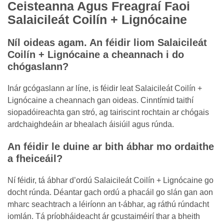
Ceisteanna Agus Freagraí Faoi
Salaicileát Coilín + Lignócaine
Níl oideas agam. An féidir liom Salaicileát
Coilín + Lignócaine a cheannach i do
chógaslann?
Inár gcógaslann ar líne, is féidir leat Salaicileát Coilín +
Lignócaine a cheannach gan oideas. Cinntímid taithí
siopadóireachta gan stró, ag tairiscint rochtain ar chógais
ardchaighdeáin ar bhealach áisiúil agus rúnda.
An féidir le duine ar bith ábhar mo ordaithe
a fheiceáil?
Ní féidir, tá ábhar d’ordú Salaicileát Coilín + Lignócaine go
docht rúnda. Déantar gach ordú a phacáil go slán gan aon
mharc seachtrach a léiríonn an t-ábhar, ag ráthú rúndacht
iomlán. Tá príobháideacht ár gcustaiméirí thar a bheith