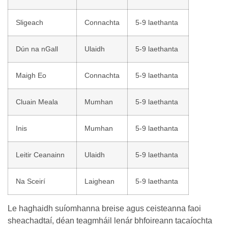
Sligeach
Connachta
5-9 laethanta
Dún na nGall
Ulaidh
5-9 laethanta
Maigh Eo
Connachta
5-9 laethanta
Cluain Meala
Mumhan
5-9 laethanta
Inis
Mumhan
5-9 laethanta
Leitir Ceanainn
Ulaidh
5-9 laethanta
Na Sceirí
Laighean
5-9 laethanta
Le haghaidh suíomhanna breise agus ceisteanna faoi
sheachadtaí, déan teagmháil lenár bhfoireann tacaíochta