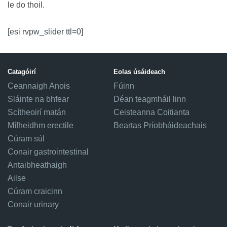
le do thoil.
[esi rvpw_slider ttl=0]
Catagóirí
Eolas úsáideach
Ceannaigh Anois
Fúinn
Sláinte na bhfear
Déan teagmháil linn
Scítheoirí matán
Ceisteanna Coitianta
Mífheidhm erectile
Beartas Príobháideachais
Cúram súl
Conair gastrointestinal
Antaibheathaigh
Ailse
Cúram craicinn
Conair urinary