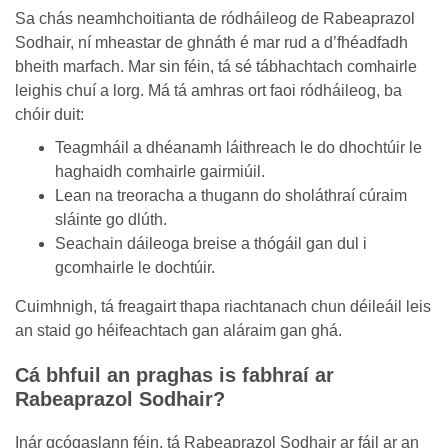
Sa chás neamhchoitianta de ródháileog de Rabeaprazol
Sodhair, ní mheastar de ghnáth é mar rud a d’fhéadfadh
bheith marfach. Mar sin féin, tá sé tábhachtach comhairle
leighis chuí a lorg. Má tá amhras ort faoi ródháileog, ba
chóir duit:
Teagmháil a dhéanamh láithreach le do dhochtúir le
haghaidh comhairle gairmiúil.
Lean na treoracha a thugann do sholáthraí cúraim
sláinte go dlúth.
Seachain dáileoga breise a thógáil gan dul i
gcomhairle le dochtúir.
Cuimhnigh, tá freagairt thapa riachtanach chun déileáil leis
an staid go héifeachtach gan aláraim gan ghá.
Cá bhfuil an praghas is fabhraí ar
Rabeaprazol Sodhair?
Inár gcógaslann féin, tá Rabeaprazol Sodhair ar fáil ar an