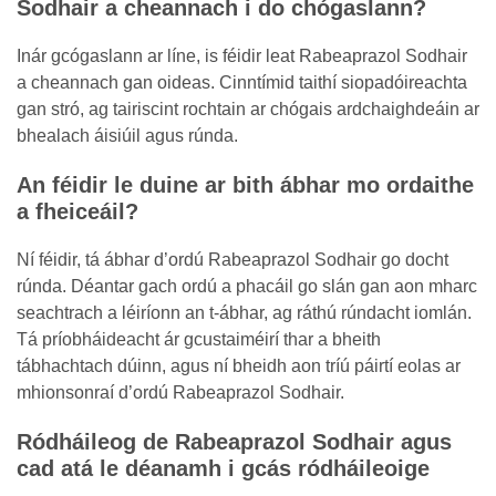
Sodhair a cheannach i do chógaslann?
Inár gcógaslann ar líne, is féidir leat Rabeaprazol Sodhair
a cheannach gan oideas. Cinntímid taithí siopadóireachta
gan stró, ag tairiscint rochtain ar chógais ardchaighdeáin ar
bhealach áisiúil agus rúnda.
An féidir le duine ar bith ábhar mo ordaithe
a fheiceáil?
Ní féidir, tá ábhar d’ordú Rabeaprazol Sodhair go docht
rúnda. Déantar gach ordú a phacáil go slán gan aon mharc
seachtrach a léiríonn an t-ábhar, ag ráthú rúndacht iomlán.
Tá príobháideacht ár gcustaiméirí thar a bheith
tábhachtach dúinn, agus ní bheidh aon tríú páirtí eolas ar
mhionsonraí d’ordú Rabeaprazol Sodhair.
Ródháileog de Rabeaprazol Sodhair agus
cad atá le déanamh i gcás ródháileoige