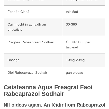
Feadán Cineál
táibléad
Cainníocht in aghaidh an
30-360
phacáiste
Praghas Rabeaprazol Sodhair
Ó EUR 1,03 per
táibléad
Dosage
10mg-20mg
Díol Rabeaprazol Sodhair
gan oideas
Ceisteanna Agus Freagraí Faoi
Rabeaprazol Sodhair
Níl oideas agam. An féidir liom Rabeaprazol