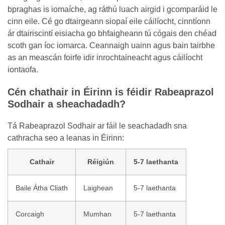
bpraghas is iomaíche, ag ráthú luach airgid i gcomparáid le
cinn eile. Cé go dtairgeann siopaí eile cáilíocht, cinntíonn
ár dtairiscintí eisiacha go bhfaigheann tú cógais den chéad
scoth gan íoc iomarca. Ceannaigh uainn agus bain tairbhe
as an meascán foirfe idir inrochtaineacht agus cáilíocht
iontaofa.
Cén chathair in Éirinn is féidir Rabeaprazol
Sodhair a sheachadadh?
Tá Rabeaprazol Sodhair ar fáil le seachadadh sna
cathracha seo a leanas in Éirinn:
Cathair
Réigiún
5-7 laethanta
Baile Átha Cliath
Laighean
5-7 laethanta
Corcaigh
Mumhan
5-7 laethanta