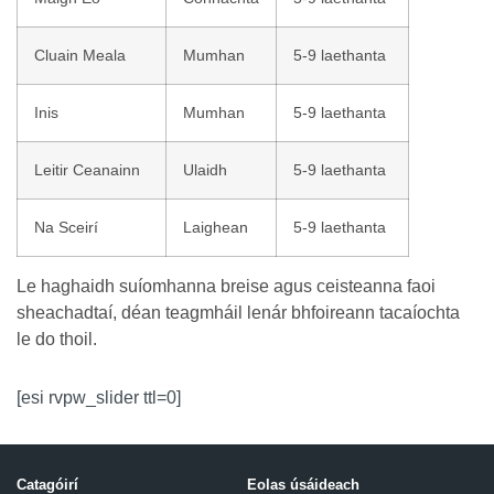
Cluain Meala
Mumhan
5-9 laethanta
Inis
Mumhan
5-9 laethanta
Leitir Ceanainn
Ulaidh
5-9 laethanta
Na Sceirí
Laighean
5-9 laethanta
Le haghaidh suíomhanna breise agus ceisteanna faoi
sheachadtaí, déan teagmháil lenár bhfoireann tacaíochta
le do thoil.
[esi rvpw_slider ttl=0]
Catagóirí
Eolas úsáideach