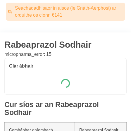
Seachadadh saor in aisce (le Gnáth-Aerphost) ar
orduithe os cionn €141
Rabeaprazol Sodhair
micropharma_error: 15
Clár ábhair
Cur síos ar an Rabeaprazol
Sodhair
Comhábhar gníomhach
Rabeaprazol Sodhair