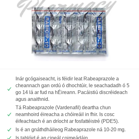
Inár gcógaiseacht, is féidir leat Rabeaprazole a
cheannach gan ordú ó dhochtúir, le seachadadh ó 5
go 14 lá ar fud na hÉireann. Pacáistiú discréideach
agus anaithnid.
Tá Rabeaprazole (Vardenafil) deartha chun
neamhoird éireacha a chóireáil in fhir. Is cosc
éifeachtach é an dríocht ar fosfattéistré (PDE5).
Is é an gnáthdháileog Rabeaprazole ná 10-20 mg.
Is tablóid é an cineál coimeádáin.