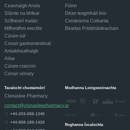
Ceannaigh Anois
Fúinn
Sláinte na bhfear
Déan teagmháil linn
Scítheoirí matán
Ceisteanna Coitianta
Mífheidhm erectile
Beartas Príobháideachais
Cúram súl
Conair gastrointestinal
Antaibheathaigh
Ailse
Cúram craicinn
Conair urinary
Tacaíocht chustaiméirí
Modhanna Loingseoireachta
Clonaslee Pharmacy
contact@clonasleepharmacy.ie
+44-203-608-1340
+44-808-189-1420
Roghanna Íocaíochta