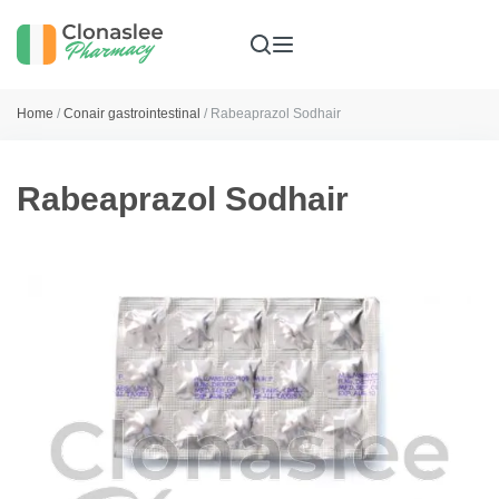
Home
/
Conair gastrointestinal
/ Rabeaprazol Sodhair
Rabeaprazol Sodhair