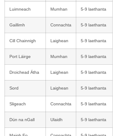
Luimneach
Mumhan
5-9 laethanta
Gaillimh
Connachta
5-9 laethanta
Cill Chainnigh
Laighean
5-9 laethanta
Port Láirge
Mumhan
5-9 laethanta
Droichead Átha
Laighean
5-9 laethanta
Sord
Laighean
5-9 laethanta
Sligeach
Connachta
5-9 laethanta
Dún na nGall
Ulaidh
5-9 laethanta
Maigh Eo
Connachta
5-9 laethanta