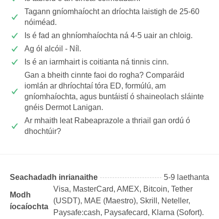
Tagann gníomhaíocht an dríochta laistigh de 25-60
nóiméad.
Is é fad an ghníomhaíochta ná 4-5 uair an chloig.
Ag ól alcóil - Níl.
Is é an iarmhairt is coitianta ná tinnis cinn.
Gan a bheith cinnte faoi do rogha? Comparáid
iomlán ar dhríochtaí tóra ED, formúlú, am
gníomhaíochta, agus buntáistí ó shaineolach sláinte
gnéis Dermot Lanigan.
Ar mhaith leat Rabeaprazole a thriail gan ordú ó
dhochtúir?
Seachadadh inrianaithe
5-9 laethanta
Visa, MasterCard, AMEX, Bitcoin, Tether
Modh
(USDТ), MAE (Maestro), Skrill, Neteller,
íocaíochta
Paysafe:cash, Paysafecard, Klarna (Sofort).