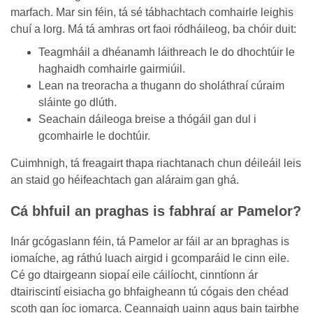
marfach. Mar sin féin, tá sé tábhachtach comhairle leighis
chuí a lorg. Má tá amhras ort faoi ródháileog, ba chóir duit:
Teagmháil a dhéanamh láithreach le do dhochtúir le
haghaidh comhairle gairmiúil.
Lean na treoracha a thugann do sholáthraí cúraim
sláinte go dlúth.
Seachain dáileoga breise a thógáil gan dul i
gcomhairle le dochtúir.
Cuimhnigh, tá freagairt thapa riachtanach chun déileáil leis
an staid go héifeachtach gan aláraim gan ghá.
Cá bhfuil an praghas is fabhraí ar Pamelor?
Inár gcógaslann féin, tá Pamelor ar fáil ar an bpraghas is
iomaíche, ag ráthú luach airgid i gcomparáid le cinn eile.
Cé go dtairgeann siopaí eile cáilíocht, cinntíonn ár
dtairiscintí eisiacha go bhfaigheann tú cógais den chéad
scoth gan íoc iomarca. Ceannaigh uainn agus bain tairbhe