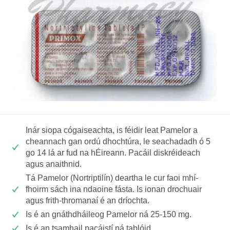
Inár siopa cógaiseachta, is féidir leat Pamelor a
cheannach gan ordú dhochtúra, le seachadadh ó 5
go 14 lá ar fud na hÉireann. Pacáil diskréideach
agus anaithnid.
Tá Pamelor (Nortriptilín) deartha le cur faoi mhí-
fhoirm sách ina ndaoine fásta. Is ionan drochuair
agus frith-thromanaí é an dríochta.
Is é an gnáthdháileog Pamelor ná 25-150 mg.
Is é an tsamhail pacáistí ná tablóid.