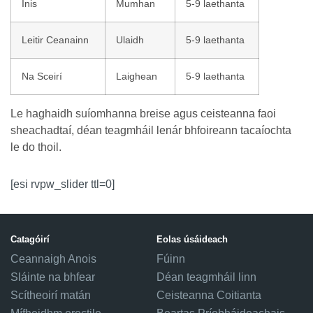
Inis
Mumhan
5-9 laethanta
Leitir Ceanainn
Ulaidh
5-9 laethanta
Na Sceirí
Laighean
5-9 laethanta
Le haghaidh suíomhanna breise agus ceisteanna faoi
sheachadtaí, déan teagmháil lenár bhfoireann tacaíochta
le do thoil.
[esi rvpw_slider ttl=0]
Catagóirí
Eolas úsáideach
Ceannaigh Anois
Fúinn
Sláinte na bhfear
Déan teagmháil linn
Scítheoirí matán
Ceisteanna Coitianta