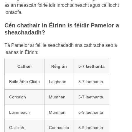
as an meascán foirfe idir inrochtaineacht agus cáilíocht
iontaofa.
Cén chathair in Éirinn is féidir Pamelor a
sheachadadh?
Tá Pamelor ar fáil le seachadadh sna cathracha seo a
leanas in Éirinn:
Cathair
Réigiún
5-7 laethanta
Baile Átha Cliath
Laighean
5-7 laethanta
Corcaigh
Mumhan
5-7 laethanta
Luimneach
Mumhan
5-9 laethanta
Gaillimh
Connachta
5-9 laethanta