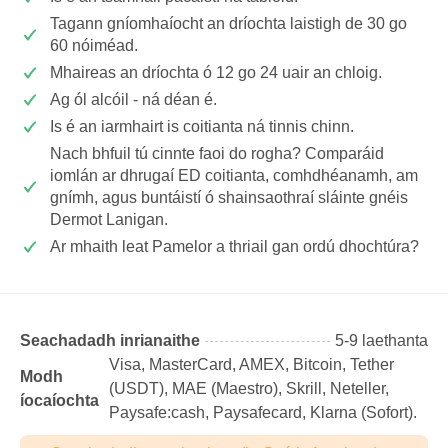
Tagann gníomhaíocht an dríochta laistigh de 30 go
60 nóiméad.
Mhaireas an dríochta ó 12 go 24 uair an chloig.
Ag ól alcóil - ná déan é.
Is é an iarmhairt is coitianta ná tinnis chinn.
Nach bhfuil tú cinnte faoi do rogha? Comparáid
iomlán ar dhrugaí ED coitianta, comhdhéanamh, am
gnímh, agus buntáistí ó shainsaothraí sláinte gnéis
Dermot Lanigan.
Ar mhaith leat Pamelor a thriail gan ordú dhochtúra?
Seachadadh inrianaithe
5-9 laethanta
Visa, MasterCard, AMEX, Bitcoin, Tether
Modh
(USDТ), MAE (Maestro), Skrill, Neteller,
íocaíochta
Paysafe:cash, Paysafecard, Klarna (Sofort).