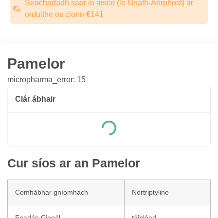
Seachadadh saor in aisce (le Gnáth-Aerphost) ar
orduithe os cionn €141
Pamelor
micropharma_error: 15
Clár ábhair
Cur síos ar an Pamelor
Comhábhar gníomhach
Nortriptyline
Feadán Cineál
táibléad