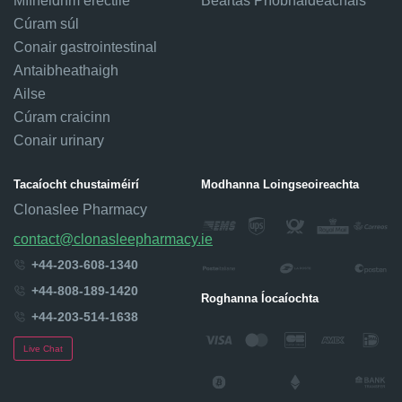
Mífheidhm erectile
Beartas Príobháideachais
Cúram súl
Conair gastrointestinal
Antaibheathaigh
Ailse
Cúram craicinn
Conair urinary
Tacaíocht chustaiméirí
Modhanna Loingseoireachta
Clonaslee Pharmacy
contact@clonasleepharmacy.ie
+44-203-608-1340
+44-808-189-1420
Roghanna Íocaíochta
+44-203-514-1638
Live Chat