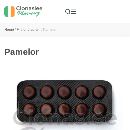
Home
/
Frithdhúlagráin
/ Pamelor
Pamelor