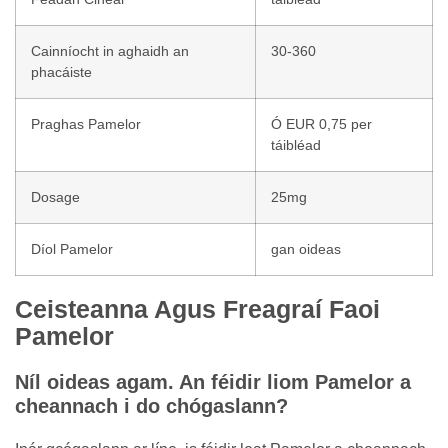
Cainníocht in aghaidh an
30-360
phacáiste
Praghas Pamelor
Ó EUR 0,75 per
táibléad
Dosage
25mg
Díol Pamelor
gan oideas
Ceisteanna Agus Freagraí Faoi
Pamelor
Níl oideas agam. An féidir liom Pamelor a
cheannach i do chógaslann?