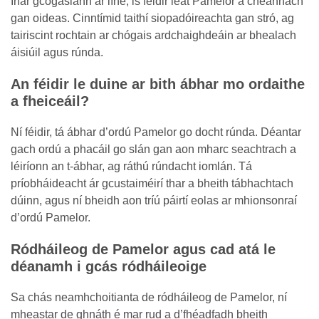
Inár gcógaslann ar líne, is féidir leat Pamelor a cheannach
gan oideas. Cinntímid taithí siopadóireachta gan stró, ag
tairiscint rochtain ar chógais ardchaighdeáin ar bhealach
áisiúil agus rúnda.
An féidir le duine ar bith ábhar mo ordaithe
a fheiceáil?
Ní féidir, tá ábhar d’ordú Pamelor go docht rúnda. Déantar
gach ordú a phacáil go slán gan aon mharc seachtrach a
léiríonn an t-ábhar, ag ráthú rúndacht iomlán. Tá
príobháideacht ár gcustaiméirí thar a bheith tábhachtach
dúinn, agus ní bheidh aon tríú páirtí eolas ar mhionsonraí
d’ordú Pamelor.
Ródháileog de Pamelor agus cad atá le
déanamh i gcás ródháileoige
Sa chás neamhchoitianta de ródháileog de Pamelor, ní
mheastar de ghnáth é mar rud a d’fhéadfadh bheith