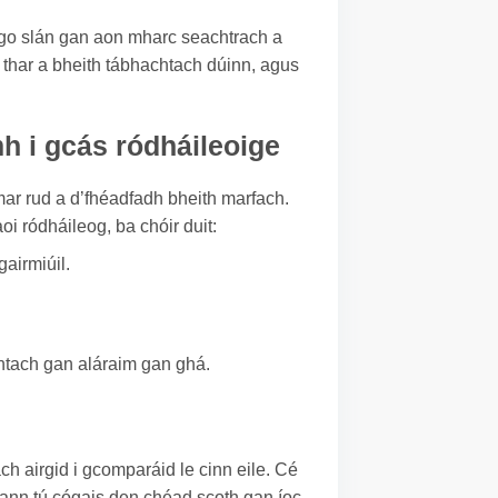
l go slán gan aon mharc seachtrach a
í thar a bheith tábhachtach dúinn, agus
h i gcás ródháileoige
ar rud a d’fhéadfadh bheith marfach.
oi ródháileog, ba chóir duit:
airmiúil.
chtach gan aláraim gan ghá.
ch airgid i gcomparáid le cinn eile. Cé
gheann tú cógais den chéad scoth gan íoc