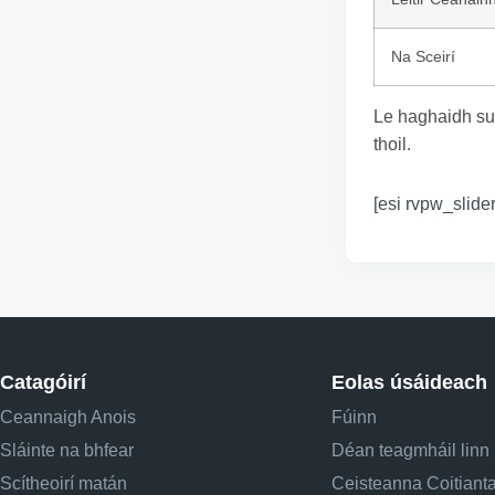
Na Sceirí
Le haghaidh su
thoil.
[esi rvpw_slider
Catagóirí
Eolas úsáideach
Ceannaigh Anois
Fúinn
Sláinte na bhfear
Déan teagmháil linn
Scítheoirí matán
Ceisteanna Coitiant