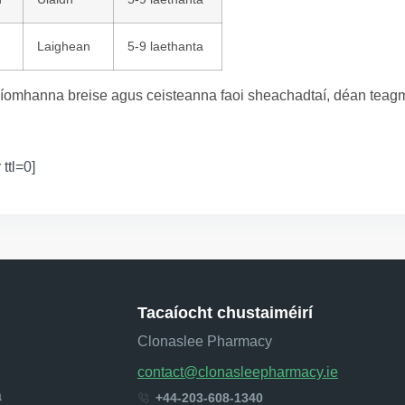
Laighean
5-9 laethanta
íomhanna breise agus ceisteanna faoi sheachadtaí, déan teagmh
 ttl=0]
Tacaíocht chustaiméirí
Clonaslee Pharmacy
contact@clonasleepharmacy.ie
a
+44-203-608-1340