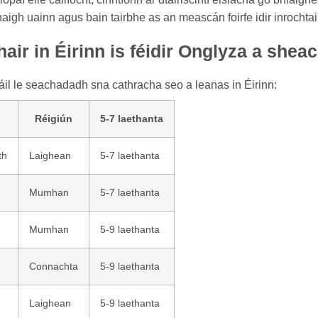
igh uainn agus bain tairbhe as an meascán foirfe idir inrochtai
air in Éirinn is féidir Onglyza a she
áil le seachadadh sna cathracha seo a leanas in Éirinn:
Réigiún
5-7 laethanta
th
Laighean
5-7 laethanta
Mumhan
5-7 laethanta
Mumhan
5-9 laethanta
Connachta
5-9 laethanta
Laighean
5-9 laethanta