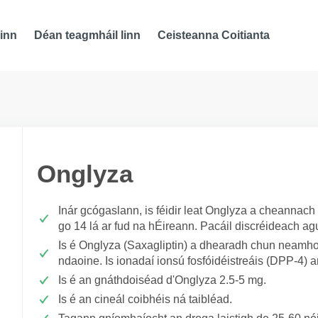
inn
Déan teagmháil linn
Ceisteanna Coitianta
Onglyza
Inár gcógaslann, is féidir leat Onglyza a cheannac
go 14 lá ar fud na hÉireann. Pacáil discréideach ag
Is é Onglyza (Saxagliptin) a dhearadh chun neamhoir
ndaoine. Is ionadaí ionsú fosfóidéistreáis (DPP-4) a
Is é an gnáthdoiséad d'Onglyza 2.5-5 mg.
Is é an cineál coibhéis ná taibléad.