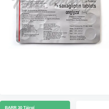
BARR 30 Táirgí