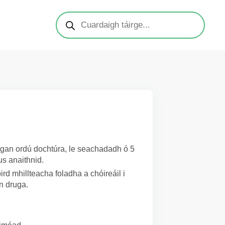
h gan ordú dochtúra, le seachadadh ó 5
us anaithnid.
d mhillteacha foladha a chóireáil i
n druga.