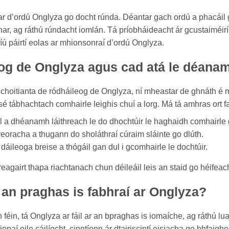
bhar d’ordú Onglyza go docht rúnda. Déantar gach ordú a phacái
bhar, ag ráthú rúndacht iomlán. Tá príobháideacht ár gcustaiméir
ríú páirtí eolas ar mhionsonraí d’ordú Onglyza.
og de Onglyza agus cad atá le déanam
hoitianta de ródháileog de Onglyza, ní mheastar de ghnáth é m
 sé tábhachtach comhairle leighis chuí a lorg. Má tá amhras ort fa
 a dhéanamh láithreach le do dhochtúir le haghaidh comhairle g
reoracha a thugann do sholáthraí cúraim sláinte go dlúth.
áileoga breise a thógáil gan dul i gcomhairle le dochtúir.
reagairt thapa riachtanach chun déileáil leis an staid go héifea
 an praghas is fabhraí ar Onglyza?
 féin, tá Onglyza ar fáil ar an bpraghas is iomaíche, ag ráthú lua
iopaí eile cáilíocht, cinntíonn ár dtairiscintí eisiacha go bhfai