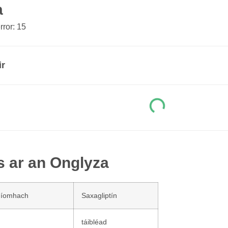
a
ror: 15
ir
s ar an Onglyza
níomhach
Saxagliptín
táibléad