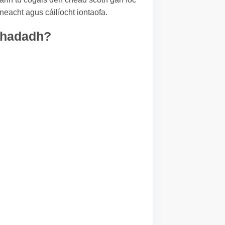
neacht agus cáilíocht iontaofa.
achadadh?