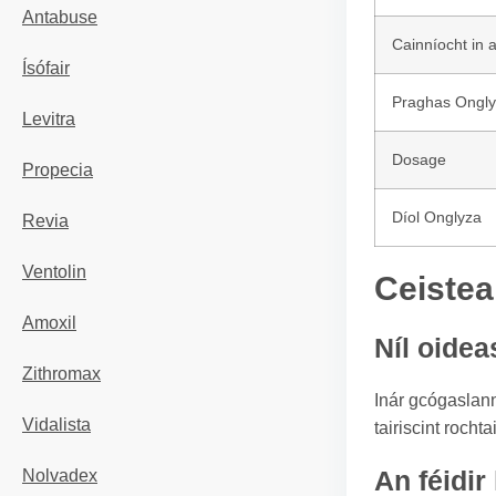
Antabuse
Cainníocht in 
Ísófair
Praghas Ongl
Levitra
Dosage
Propecia
Díol Onglyza
Revia
Ventolin
Ceistea
Amoxil
Níl oide
Zithromax
Inár gcógaslann
Vidalista
tairiscint roch
An féidir
Nolvadex