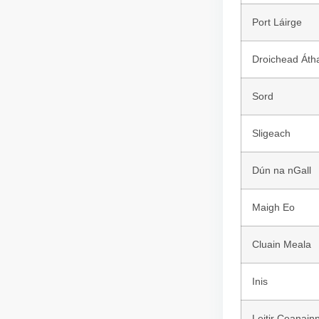
Port Láirge
Droichead Áth
Sord
Sligeach
Dún na nGall
Maigh Eo
Cluain Meala
Inis
Leitir Ceanain