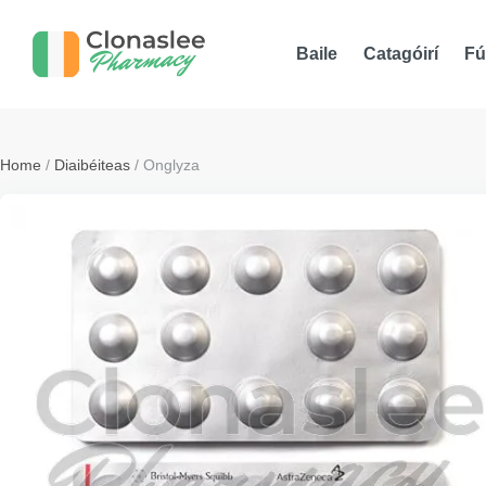
Baile
Catagóirí
Fú
Home
/
Diaibéiteas
/ Onglyza