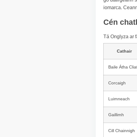
iomarca. Ceanna
Cén chath
Tá Onglyza ar f
Cathair
Baile Átha Clia
Corcaigh
Luimneach
Gaillimh
Cill Chainnigh