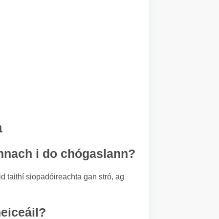
a
annach i do chógaslann?
d taithí siopadóireachta gan stró, ag
heiceáil?