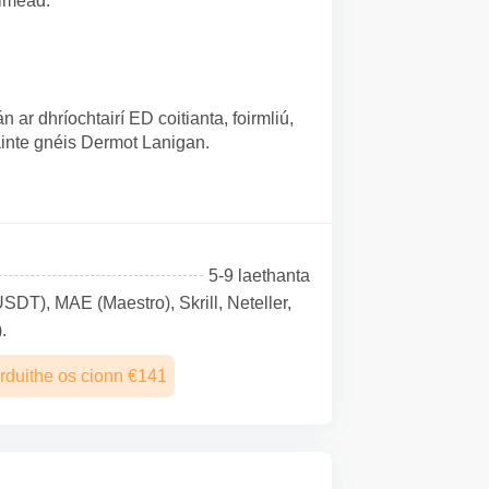
óiméad.
ar dhríochtairí ED coitianta, foirmliú,
áinte gnéis Dermot Lanigan.
5-9 laethanta
SDТ), MAE (Maestro), Skrill, Neteller,
.
rduithe os cionn €141