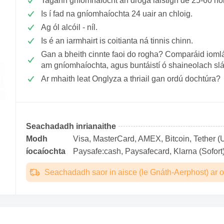
Tagann gníomhaíocht an droga laistigh de 25-60 n
Is í fad na gníomhaíochta 24 uair an chloig.
Ag ól alcóil - níl.
Is é an iarmhairt is coitianta ná tinnis chinn.
Gan a bheith cinnte faoi do rogha? Comparáid iomlán 
am gníomhaíochta, agus buntáistí ó shaineolach sl
Ar mhaith leat Onglyza a thriail gan ordú dochtúra?
Seachadadh inrianaithe
Modh
Visa, MasterCard, AMEX, Bitcoin, Tether (U
íocaíochta
Paysafe:cash, Paysafecard, Klarna (Sofort)
Seachadadh saor in aisce (le Gnáth-Aerphost) ar o