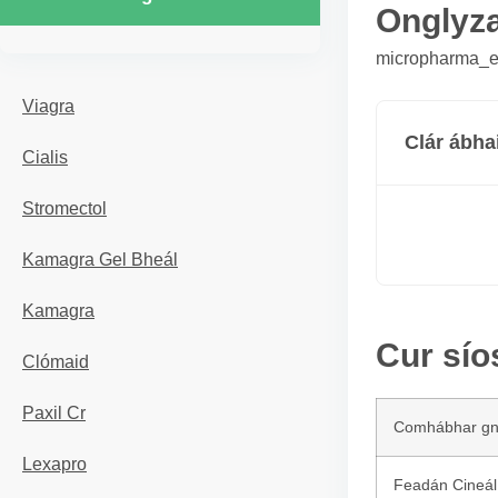
Onglyz
micropharma_er
Viagra
Clár ábha
Cialis
Stromectol
Kamagra Gel Bheál
Kamagra
Cur sío
Clómaid
Paxil Cr
Comhábhar g
Lexapro
Feadán Cineál