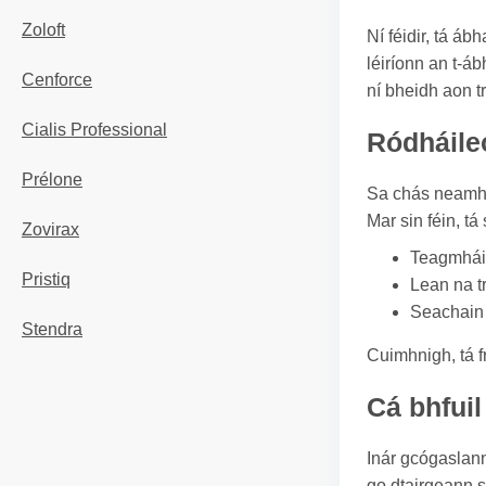
Zoloft
Ní féidir, tá á
léiríonn an t-á
Cenforce
ní bheidh aon t
Cialis Professional
Ródháile
Prélone
Sa chás neamhc
Mar sin féin, tá
Zovirax
Teagmháil
Pristiq
Lean na t
Seachain d
Stendra
Cuimhnigh, tá f
Cá bhfuil
Inár gcógaslann
go dtairgeann s