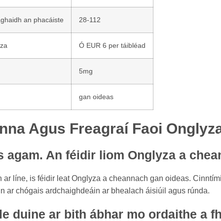
aghaidh an phacáiste
28-112
yza
Ó EUR 6 per táibléad
5mg
gan oideas
nna Agus Freagraí Faoi Onglyz
as agam. An féidir liom Onglyza a che
 ar líne, is féidir leat Onglyza a cheannach gan oideas. Cinntími
tain ar chógais ardchaighdeáin ar bhealach áisiúil agus rúnda.
 le duine ar bith ábhar mo ordaithe a f