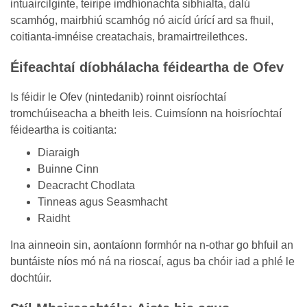
intuaircilginte, teiripe imdhíonachta sibhialta, dalú
scamhóg, mairbhiú scamhóg nó aicíd úrící ard sa fhuil,
coitianta-imnéise creatachais, bramairtreilethces.
Éifeachtaí díobhálacha féideartha de Ofev
Is féidir le Ofev (nintedanib) roinnt oisríochtaí
tromchúiseacha a bheith leis. Cuimsíonn na hoisríochtaí
féideartha is coitianta:
Diaraigh
Buinne Cinn
Deacracht Chodlata
Tinneas agus Seasmhacht
Raidht
Ina ainneoin sin, aontaíonn formhór na n-othar go bhfuil an
buntáiste níos mó ná na rioscaí, agus ba chóir iad a phlé le
dochtúir.