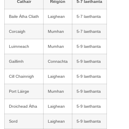
Cathair
Réigiún
5-7 laethanta
Baile Átha Cliath
Laighean
5-7 laethanta
Corcaigh
Mumhan
5-7 laethanta
Luimneach
Mumhan
5-9 laethanta
Gaillimh
Connachta
5-9 laethanta
Cill Chainnigh
Laighean
5-9 laethanta
Port Láirge
Mumhan
5-9 laethanta
Droichead Átha
Laighean
5-9 laethanta
Sord
Laighean
5-9 laethanta