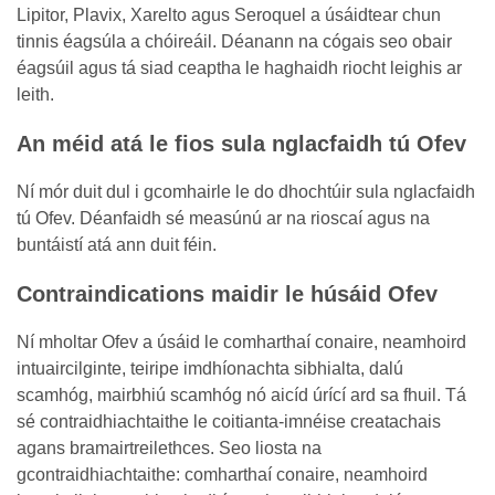
Lipitor, Plavix, Xarelto agus Seroquel a úsáidtear chun
tinnis éagsúla a chóireáil. Déanann na cógais seo obair
éagsúil agus tá siad ceaptha le haghaidh riocht leighis ar
leith.
An méid atá le fios sula nglacfaidh tú Ofev
Ní mór duit dul i gcomhairle le do dhochtúir sula nglacfaidh
tú Ofev. Déanfaidh sé measúnú ar na rioscaí agus na
buntáistí atá ann duit féin.
Contraindications maidir le húsáid Ofev
Ní mholtar Ofev a úsáid le comharthaí conaire, neamhoird
intuaircilginte, teiripe imdhíonachta sibhialta, dalú
scamhóg, mairbhiú scamhóg nó aicíd úrící ard sa fhuil. Tá
sé contraidhiachtaithe le coitianta-imnéise creatachais
agans bramairtreilethces. Seo liosta na
gcontraidhiachtaithe: comharthaí conaire, neamhoird