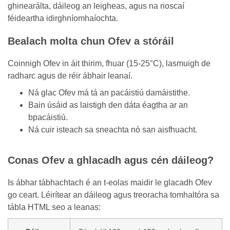
ghinearálta, dáileog an leigheas, agus na rioscaí
féideartha idirghníomhaíochta.
Bealach molta chun Ofev a stóráil
Coinnigh Ofev in áit thirim, fhuar (15-25°C), lasmuigh de
radharc agus de réir ábhair leanaí.
Ná glac Ofev má tá an pacáistiú damáistithe.
Bain úsáid as laistigh den dáta éagtha ar an
bpacáistiú.
Ná cuir isteach sa sneachta nó san aisfhuacht.
Conas Ofev a ghlacadh agus cén dáileog?
Is ábhar tábhachtach é an t-eolas maidir le glacadh Ofev
go ceart. Léirítear an dáileog agus treoracha tomhaltóra sa
tábla HTML seo a leanas: