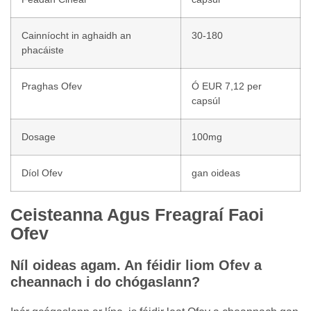
Cainníocht in aghaidh an
30-180
phacáiste
Praghas Ofev
Ó EUR 7,12 per
capsúl
Dosage
100mg
Díol Ofev
gan oideas
Ceisteanna Agus Freagraí Faoi
Ofev
Níl oideas agam. An féidir liom Ofev a
cheannach i do chógaslann?