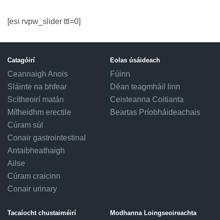
[esi rvpw_slider ttl=0]
Catagóirí
Eolas úsáideach
Ceannaigh Anois
Fúinn
Sláinte na bhfear
Déan teagmháil linn
Scítheoirí matán
Ceisteanna Coitianta
Mífheidhm erectile
Beartas Príobháideachais
Cúram súl
Conair gastrointestinal
Antaibheathaigh
Ailse
Cúram craicinn
Conair urinary
Tacaíocht chustaiméirí
Modhanna Loingseoireachta