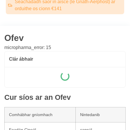
Seachadadh saor in aisce (le Gnáth-Aerphost) ar
orduithe os cionn €141
Ofev
micropharma_error: 15
Clár ábhair
Cur síos ar an Ofev
Comhábhar gníomhach
Nintedanib
Feadán Cineál
capsúl