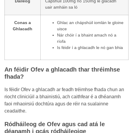
Dáileog
Cápshúil 100mg nó 150mg le glacadh
uair amháin sa ló
Conas a
Ghlac an chápshúil iomlán le gloine
Ghlacadh
uisce
Nár chóir í a bhaint amach nó a
ríofa
Is féidir í a ghlacadh le nó gan bhia
An féidir Ofev a ghlacadh thar thréimhse
fhada?
Is féidir Ofev a ghlacadh ar feadh tréimhse fhada chun an
riocht cliniciúil a bhainistiú, ach caithfear é a dhéanamh
faoi mhaoirsiú dochtúra agus de réir na sualainne
ceadaithe.
Ródháileog de Ofev agus cad atá le
déanamh i gcás ródháileoige