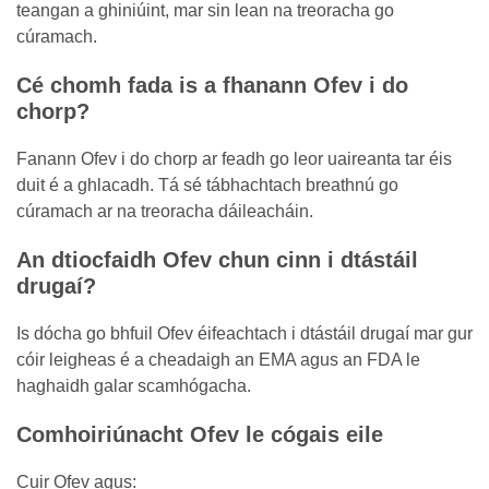
teangan a ghiniúint, mar sin lean na treoracha go
cúramach.
Cé chomh fada is a fhanann Ofev i do
chorp?
Fanann Ofev i do chorp ar feadh go leor uaireanta tar éis
duit é a ghlacadh. Tá sé tábhachtach breathnú go
cúramach ar na treoracha dáileacháin.
An dtiocfaidh Ofev chun cinn i dtástáil
drugaí?
Is dócha go bhfuil Ofev éifeachtach i dtástáil drugaí mar gur
cóir leigheas é a cheadaigh an EMA agus an FDA le
haghaidh galar scamhógacha.
Comhoiriúnacht Ofev le cógais eile
Cuir Ofev agus: