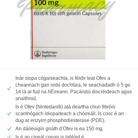
Inár siopa cógaiseachta, is féidir leat Ofev a
cheannach gan ordú dochtúra, le seachadadh ó 5 go
14 lá ar fud na hÉireann. Pacáistiú discréideach agus
anaithnid.
Is é Ofev (Nintedanib) atá deartha chun fibróis
scamhógach idiopaiteach a chóireáil. Is cosc é an
dug ar enzyim phosphodiesterase (PDE).
An dáileoigín gnáth d'Ofev is ea 150 mg.
Is é an cineál conair is tablóid é.