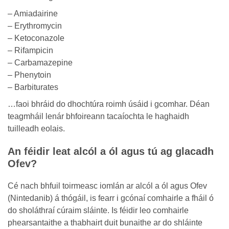
– Amiadairine
– Erythromycin
– Ketoconazole
– Rifampicin
– Carbamazepine
– Phenytoin
– Barbiturates
…faoi bhráid do dhochtúra roimh úsáid i gcomhar. Déan
teagmháil lenár bhfoireann tacaíochta le haghaidh
tuilleadh eolais.
An féidir leat alcól a ól agus tú ag glacadh
Ofev?
Cé nach bhfuil toirmeasc iomlán ar alcól a ól agus Ofev
(Nintedanib) á thógáil, is fearr i gcónaí comhairle a fháil ó
do sholáthraí cúraim sláinte. Is féidir leo comhairle
phearsantaithe a thabhairt duit bunaithe ar do shláinte