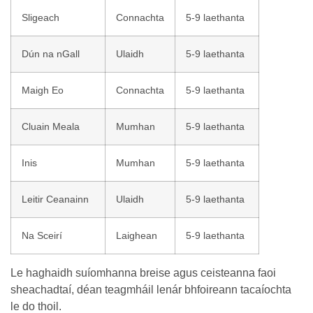
Sligeach
Connachta
5-9 laethanta
Dún na nGall
Ulaidh
5-9 laethanta
Maigh Eo
Connachta
5-9 laethanta
Cluain Meala
Mumhan
5-9 laethanta
Inis
Mumhan
5-9 laethanta
Leitir Ceanainn
Ulaidh
5-9 laethanta
Na Sceirí
Laighean
5-9 laethanta
Le haghaidh suíomhanna breise agus ceisteanna faoi
sheachadtaí, déan teagmháil lenár bhfoireann tacaíochta
le do thoil.