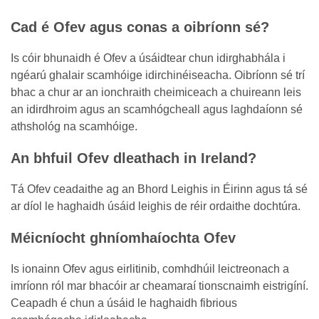
Cad é Ofev agus conas a oibríonn sé?
Is cóir bhunaidh é Ofev a úsáidtear chun idirghabhála i
ngéarú ghalair scamhóige idirchinéiseacha. Oibríonn sé trí
bhac a chur ar an ionchraith cheimiceach a chuireann leis
an idirdhroim agus an scamhógcheall agus laghdaíonn sé
athshológ na scamhóige.
An bhfuil Ofev dleathach in Ireland?
Tá Ofev ceadaithe ag an Bhord Leighis in Éirinn agus tá sé
ar díol le haghaidh úsáid leighis de réir ordaithe dochtúra.
Méicníocht ghníomhaíochta Ofev
Is ionainn Ofev agus eirlitinib, comhdhúil leictreonach a
imríonn ról mar bhacóir ar cheamaraí tionscnaimh eistrigíní.
Ceapadh é chun a úsáid le haghaidh fibrious