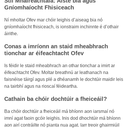
Stíl Mhaireachtála: Aiste bia agus
Gníomhaíocht Fhisiceach
Ní mholtar Ofev mar chóir leighis d’aiseag bia nó
gníomhaíocht fhisiceach, is ionstraim inchinnte é d’othair
áirithe.
Conas a imríonn an staid mheabhrach
tionchar ar éifeachtacht Ofev
Is féidir le staid mheabhrach an othar tionchar a imirt ar
éifeachtacht Ofev. Moltar breathnú ar leathanach na
faisnéise táirgí agus plé a dhéanamh le dochtúir maidir leis
na tairbhí agus na rioscaí féideartha.
Cathain ba chóir dochtúir a fheiceáil?
Ba chóir dochtúir a fheiceáil má bhíonn aon iarsmaí nó
imní agat faoin gcóir leighis. Inis dod dhochtúir má bhíonn
aon airí contráilte nó pianta nua agat. Iarr treoir ghairmiúil