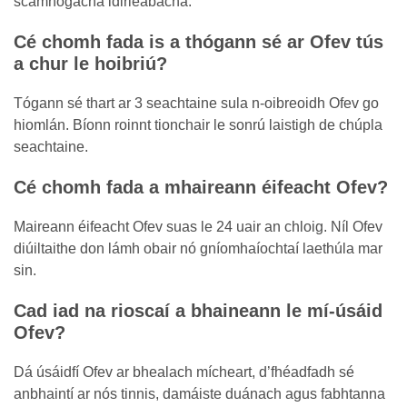
scamhógacha idirleabacha.
Cé chomh fada is a thógann sé ar Ofev tús
a chur le hoibriú?
Tógann sé thart ar 3 seachtaine sula n-oibreoidh Ofev go
hiomlán. Bíonn roinnt tionchair le sonrú laistigh de chúpla
seachtaine.
Cé chomh fada a mhaireann éifeacht Ofev?
Maireann éifeacht Ofev suas le 24 uair an chloig. Níl Ofev
diúiltaithe don lámh obair nó gníomhaíochtaí laethúla mar
sin.
Cad iad na rioscaí a bhaineann le mí-úsáid
Ofev?
Dá úsáidfí Ofev ar bhealach mícheart, d’fhéadfadh sé
anbhaintí ar nós tinnis, damáiste duánach agus fabhtanna