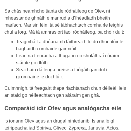
Sa chás neamhchoitianta de ródháileog de Ofev, ní
mheastar de ghnáth é mar rud a d’fhéadfadh bheith
marfach. Mar sin féin, tá sé tábhachtach comhairle leighis
chuí a lorg. Má tá amhras ort faoi ródháileog, ba chóir duit:
Teagmháil a dhéanamh láithreach le do dhochtúir le
haghaidh comhairle gairmiúil.
Lean na treoracha a thugann do sholáthraí cúraim
sláinte go dlúth.
Seachain dáileoga breise a thógáil gan dul i
gcomhairle le dochtúir.
Cuimhnigh, tá freagairt thapa riachtanach chun déileáil leis
an staid go héifeachtach gan aláraim gan ghá.
Comparáid idir Ofev agus analógacha eile
Is ionann Ofev agus an drugaí nintedanib. Is anailóigí
teiripeacha iad Spiriva, Glivec, Zyprexa, Januvia, Actos,