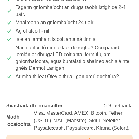
Tagann gníomhaíocht an druga taobh istigh de 2-4
uair.
Mhaireann an gníomhaíocht 24 uair.
Ag ól alcóil - níl.
Is é an iarmhairt is coitianta ná tinnis.
Nach bhfuil tú cinnte faoi do rogha? Comparáid
iomlán ar dhrugaí ED coitianta, formúlú, am
gníomhaíochta, agus buntáistí ó shaineolach sláinte
gnéis Dermot Lanigan.
Ar mhaith leat Ofev a thriail gan ordú dochtúra?
Seachadadh inrianaithe
5-9 laethanta
Visa, MasterCard, AMEX, Bitcoin, Tether
Modh
(USDТ), MAE (Maestro), Skrill, Neteller,
íocaíochta
Paysafe:cash, Paysafecard, Klarna (Sofort).