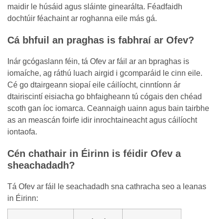
maidir le húsáid agus sláinte ginearálta. Féadfaidh
dochtúir féachaint ar roghanna eile más gá.
Cá bhfuil an praghas is fabhraí ar Ofev?
Inár gcógaslann féin, tá Ofev ar fáil ar an bpraghas is
iomaíche, ag ráthú luach airgid i gcomparáid le cinn eile.
Cé go dtairgeann siopaí eile cáilíocht, cinntíonn ár
dtairiscintí eisiacha go bhfaigheann tú cógais den chéad
scoth gan íoc iomarca. Ceannaigh uainn agus bain tairbhe
as an meascán foirfe idir inrochtaineacht agus cáilíocht
iontaofa.
Cén chathair in Éirinn is féidir Ofev a
sheachadadh?
Tá Ofev ar fáil le seachadadh sna cathracha seo a leanas
in Éirinn: