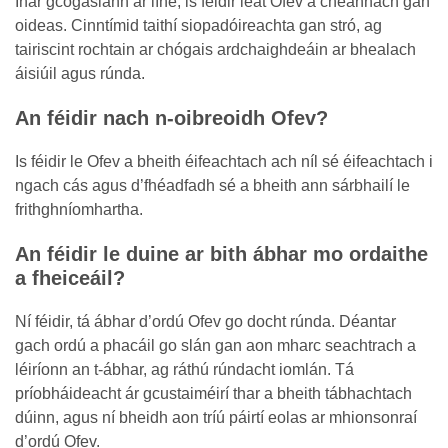
Inár gcógaslann ar líne, is féidir leat Ofev a cheannach gan
oideas. Cinntímid taithí siopadóireachta gan stró, ag
tairiscint rochtain ar chógais ardchaighdeáin ar bhealach
áisiúil agus rúnda.
An féidir nach n-oibreoidh Ofev?
Is féidir le Ofev a bheith éifeachtach ach níl sé éifeachtach i
ngach cás agus d’fhéadfadh sé a bheith ann sárbhailí le
frithghníomhartha.
An féidir le duine ar bith ábhar mo ordaithe
a fheiceáil?
Ní féidir, tá ábhar d’ordú Ofev go docht rúnda. Déantar
gach ordú a phacáil go slán gan aon mharc seachtrach a
léiríonn an t-ábhar, ag ráthú rúndacht iomlán. Tá
príobháideacht ár gcustaiméirí thar a bheith tábhachtach
dúinn, agus ní bheidh aon tríú páirtí eolas ar mhionsonraí
d’ordú Ofev.