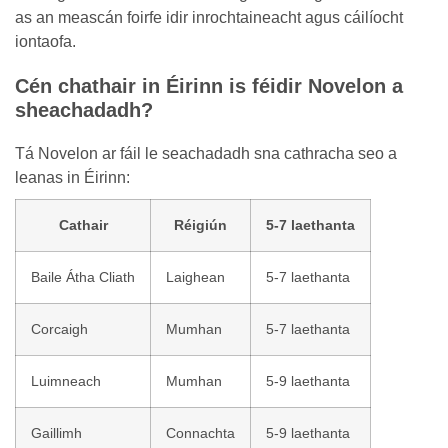
as an meascán foirfe idir inrochtaineacht agus cáilíocht
iontaofa.
Cén chathair in Éirinn is féidir Novelon a
sheachadadh?
Tá Novelon ar fáil le seachadadh sna cathracha seo a
leanas in Éirinn:
Cathair
Réigiún
5-7 laethanta
Baile Átha Cliath
Laighean
5-7 laethanta
Corcaigh
Mumhan
5-7 laethanta
Luimneach
Mumhan
5-9 laethanta
Gaillimh
Connachta
5-9 laethanta