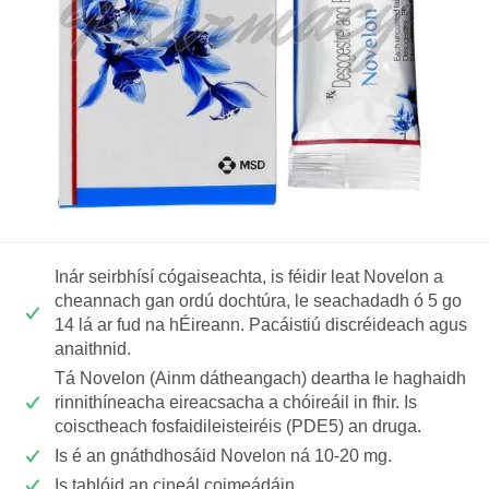
Inár seirbhísí cógaiseachta, is féidir leat Novelon a
cheannach gan ordú dochtúra, le seachadadh ó 5 go
14 lá ar fud na hÉireann. Pacáistiú discréideach agus
anaithnid.
Tá Novelon (Ainm dátheangach) deartha le haghaidh
rinnithíneacha eireacsacha a chóireáil in fhir. Is
coisctheach fosfaidileisteiréis (PDE5) an druga.
Is é an gnáthdhosáid Novelon ná 10-20 mg.
Is tablóid an cineál coimeádáin.