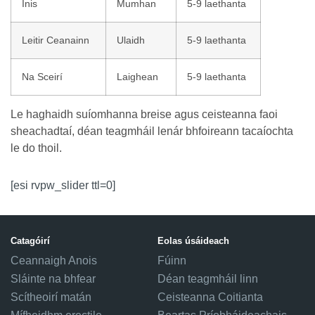
Inis
Mumhan
5-9 laethanta
Leitir Ceanainn
Ulaidh
5-9 laethanta
Na Sceirí
Laighean
5-9 laethanta
Le haghaidh suíomhanna breise agus ceisteanna faoi
sheachadtaí, déan teagmháil lenár bhfoireann tacaíochta
le do thoil.
[esi rvpw_slider ttl=0]
Catagóirí
Eolas úsáideach
Ceannaigh Anois
Fúinn
Sláinte na bhfear
Déan teagmháil linn
Scítheoirí matán
Ceisteanna Coitianta