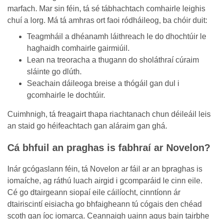
marfach. Mar sin féin, tá sé tábhachtach comhairle leighis
chuí a lorg. Má tá amhras ort faoi ródháileog, ba chóir duit:
Teagmháil a dhéanamh láithreach le do dhochtúir le
haghaidh comhairle gairmiúil.
Lean na treoracha a thugann do sholáthraí cúraim
sláinte go dlúth.
Seachain dáileoga breise a thógáil gan dul i
gcomhairle le dochtúir.
Cuimhnigh, tá freagairt thapa riachtanach chun déileáil leis
an staid go héifeachtach gan aláraim gan ghá.
Cá bhfuil an praghas is fabhraí ar Novelon?
Inár gcógaslann féin, tá Novelon ar fáil ar an bpraghas is
iomaíche, ag ráthú luach airgid i gcomparáid le cinn eile.
Cé go dtairgeann siopaí eile cáilíocht, cinntíonn ár
dtairiscintí eisiacha go bhfaigheann tú cógais den chéad
scoth gan íoc iomarca. Ceannaigh uainn agus bain tairbhe