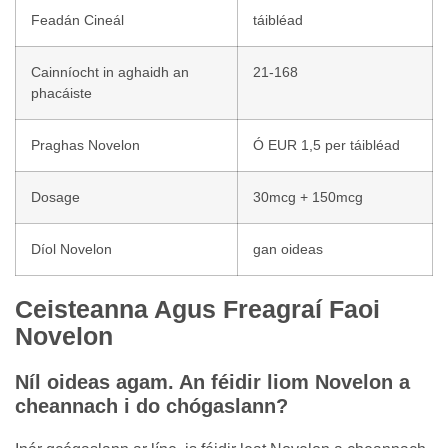
Feadán Cineál
táibléad
Cainníocht in aghaidh an
21-168
phacáiste
Praghas Novelon
Ó EUR 1,5 per táibléad
Dosage
30mcg + 150mcg
Díol Novelon
gan oideas
Ceisteanna Agus Freagraí Faoi
Novelon
Níl oideas agam. An féidir liom Novelon a
cheannach i do chógaslann?