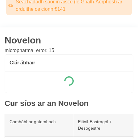
Seachadadh saor in aisce (le Gnáth-Aerphost) ar
orduithe os cionn €141
Novelon
micropharma_error: 15
Clár ábhair
Cur síos ar an Novelon
Comhábhar gníomhach
Eitinil-Eastragól +
Desogestrel