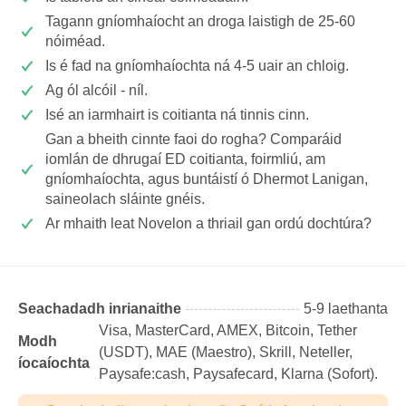
Tagann gníomhaíocht an droga laistigh de 25-60
nóiméad.
Is é fad na gníomhaíochta ná 4-5 uair an chloig.
Ag ól alcóil - níl.
Isé an iarmhairt is coitianta ná tinnis cinn.
Gan a bheith cinnte faoi do rogha? Comparáid
iomlán de dhrugaí ED coitianta, foirmliú, am
gníomhaíochta, agus buntáistí ó Dhermot Lanigan,
saineolach sláinte gnéis.
Ar mhaith leat Novelon a thriail gan ordú dochtúra?
Seachadadh inrianaithe
5-9 laethanta
Visa, MasterCard, AMEX, Bitcoin, Tether
Modh
(USDТ), MAE (Maestro), Skrill, Neteller,
íocaíochta
Paysafe:cash, Paysafecard, Klarna (Sofort).