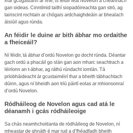
Inár gcógaslann ar líne, is féidir leat Novelon a cheannach
gan oideas. Cinntímid taithí siopadóireachta gan stró, ag
tairiscint rochtain ar chógais ardchaighdeáin ar bhealach
áisiúil agus rúnda.
An féidir le duine ar bith ábhar mo ordaithe
a fheiceáil?
Ní féidir, tá ábhar d’ordú Novelon go docht rúnda. Déantar
gach ordú a phacáil go slán gan aon mharc seachtrach a
léiríonn an t-ábhar, ag ráthú rúndacht iomlán. Tá
príobháideacht ár gcustaiméirí thar a bheith tábhachtach
dúinn, agus ní bheidh aon tríú páirtí eolas ar mhionsonraí
d’ordú Novelon.
Ródháileog de Novelon agus cad atá le
déanamh i gcás ródháileoige
Sa chás neamhchoitianta de ródháileog de Novelon, ní
mheastar de ghnáth é mar rud a d’fhéadfadh bheith