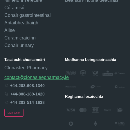
Mífheidhm erectile
Beartas Príobháideachais
Cúram súl
Conair gastrointestinal
Antaibheathaigh
Ailse
Cúram craicinn
Conair urinary
Tacaíocht chustaiméirí
Modhanna Loingseoireachta
Clonaslee Pharmacy
contact@clonasleepharmacy.ie
+44-203-608-1340
+44-808-189-1420
Roghanna Íocaíochta
+44-203-514-1638
Live Chat