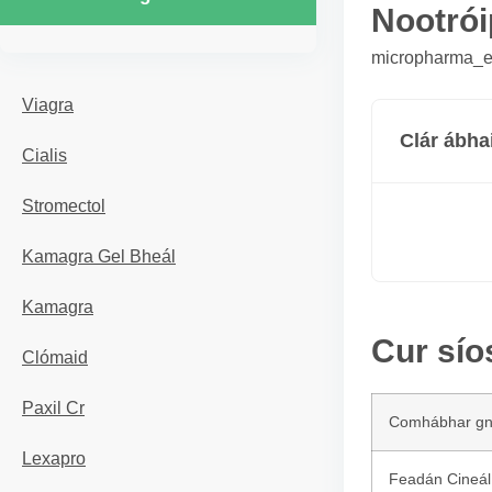
Nootrói
micropharma_er
Viagra
Clár ábha
Cialis
Stromectol
Kamagra Gel Bheál
Kamagra
Cur sío
Clómaid
Paxil Cr
Comhábhar g
Lexapro
Feadán Cineál