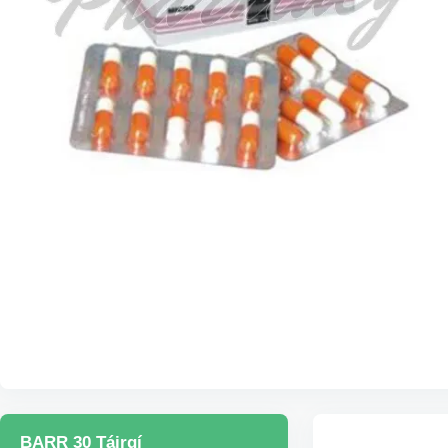
BARR 30 Táirgí