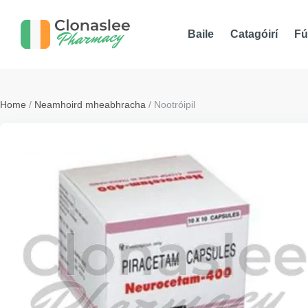
Baile
Catagóirí
Fú
Home
/
Neamhoird mheabhracha
/ Nootróipil