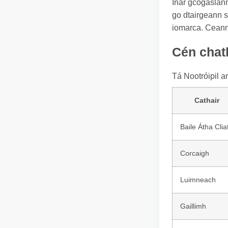
Inár gcógaslann 
go dtairgeann s
iomarca. Ceanna
Cén chath
Tá Nootróipil a
Cathair
Baile Átha Clia
Corcaigh
Luimneach
Gaillimh