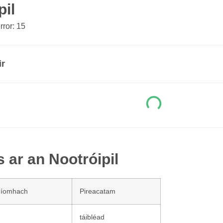
pil
ror: 15
ir
s ar an Nootróipil
níomhach
Pireacatam
táibléad