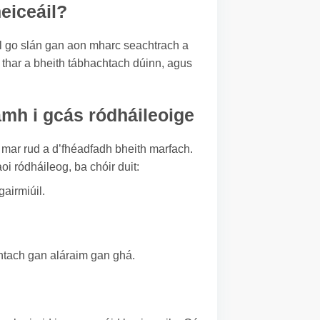
heiceáil?
áil go slán gan aon mharc seachtrach a
í thar a bheith tábhachtach dúinn, agus
amh i gcás ródháileoige
 mar rud a d’fhéadfadh bheith marfach.
oi ródháileog, ba chóir duit:
airmiúil.
chtach gan aláraim gan ghá.