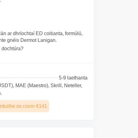
.
án ar dhríochtaí ED coitianta, formúlú,
inte gnéis Dermot Lanigan.
as dochtúra?
5-9 laethanta
SDТ), MAE (Maestro), Skrill, Neteller,
.
rduithe os cionn €141