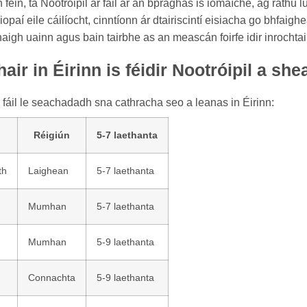
féin, tá Nootróipil ar fáil ar an bpraghas is iomaíche, ag ráthú l
iopaí eile cáilíocht, cinntíonn ár dtairiscintí eisiacha go bhfai
igh uainn agus bain tairbhe as an meascán foirfe idir inrochtai
air in Éirinn is féidir Nootróipil a s
r fáil le seachadadh sna cathracha seo a leanas in Éirinn:
Réigiún
5-7 laethanta
th
Laighean
5-7 laethanta
Mumhan
5-7 laethanta
Mumhan
5-9 laethanta
Connachta
5-9 laethanta