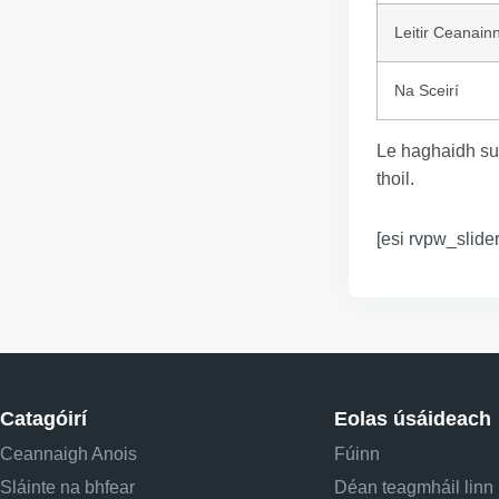
Leitir Ceanain
Na Sceirí
Le haghaidh su
thoil.
[esi rvpw_slider
Catagóirí
Eolas úsáideach
Ceannaigh Anois
Fúinn
Sláinte na bhfear
Déan teagmháil linn