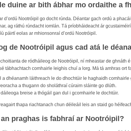
 le duine ar bith ábhar mo ordaithe a f
bhar d’ordú Nootróipil go docht rúnda. Déantar gach ordú a phac
bhar, ag ráthú rúndacht iomlán. Tá príobháideacht ár gcustaiméir
íú páirtí eolas ar mhionsonraí d’ordú Nootróipil.
g de Nootróipil agus cad atá le déan
oitianta de ródháileog de Nootróipil, ní mheastar de ghnáth é
 sé tábhachtach comhairle leighis chuí a lorg. Má tá amhras ort fa
 a dhéanamh láithreach le do dhochtúir le haghaidh comhairle g
reoracha a thugann do sholáthraí cúraim sláinte go dlúth.
áileoga breise a thógáil gan dul i gcomhairle le dochtúir.
reagairt thapa riachtanach chun déileáil leis an staid go héifea
 an praghas is fabhraí ar Nootróipil?