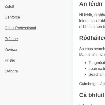
An féidir
Zoloft
Ní féidir, tá á
Cenforce
léiríonn an t-á
ní bheidh aon tr
Cialis Professional
Ródháileo
Prélone
Sa chás neamhch
Zovirax
Mar sin féin, tá
Pristiq
Teagmháil
Lean na t
Stendra
Seachain d
Cuimhnigh, tá f
Cá bhfuil