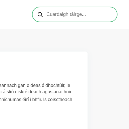
cheannach gan oideas ó dhochtúir, le
cáistiú diskréideach agus anaithnid.
mhíchumas éirí i bhfir. Is coisctheach