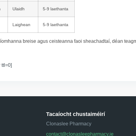
n
Ulaidh
5-9 laethanta
Laighean
5-9 laethanta
íomhanna breise agus ceisteanna faoi sheachadtaí, déan teagmh
 ttl=0]
Tacaíocht chustaiméirí
Clonaslee Pharmacy
contact@clonasleepharmacy.ie