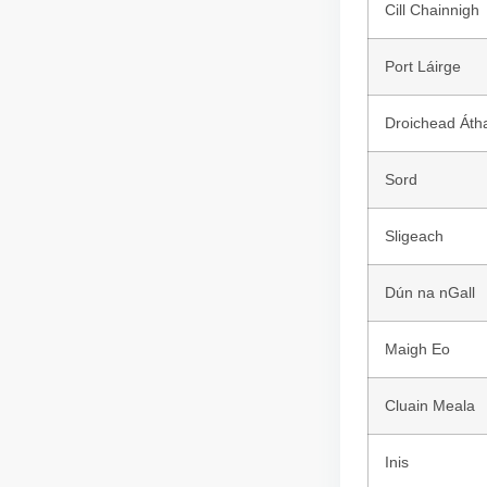
Cill Chainnigh
Port Láirge
Droichead Áth
Sord
Sligeach
Dún na nGall
Maigh Eo
Cluain Meala
Inis