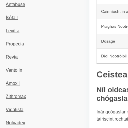
Antabuse
Cainníocht in 
Ísófair
Praghas Nootró
Levitra
Dosage
Propecia
Díol Nootróipil
Revia
Ventolin
Ceistea
Amoxil
Níl oidea
Zithromax
chógasl
Vidalista
Inár gcógaslann 
tairiscint roch
Nolvadex