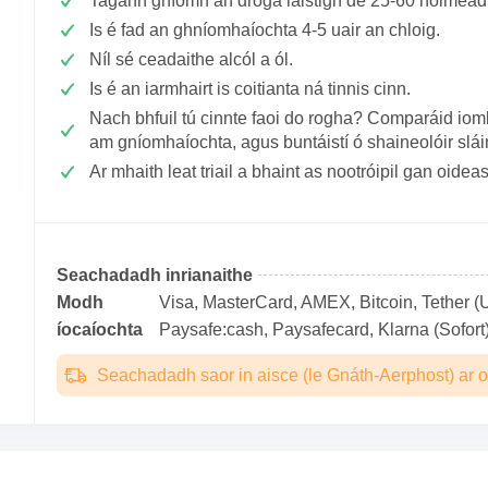
Tagann gníomh an droga laistigh de 25-60 nóiméad
Is é fad an ghníomhaíochta 4-5 uair an chloig.
Níl sé ceadaithe alcól a ól.
Is é an iarmhairt is coitianta ná tinnis cinn.
Nach bhfuil tú cinnte faoi do rogha? Comparáid ioml
am gníomhaíochta, agus buntáistí ó shaineolóir slá
Ar mhaith leat triail a bhaint as nootróipil gan oide
Seachadadh inrianaithe
Modh
Visa, MasterCard, AMEX, Bitcoin, Tether (U
íocaíochta
Paysafe:cash, Paysafecard, Klarna (Sofort)
Seachadadh saor in aisce (le Gnáth-Aerphost) ar o