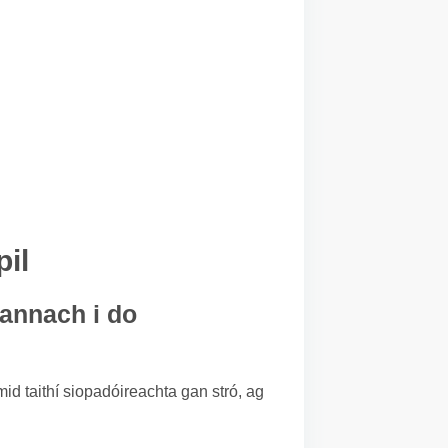
il
eannach i do
mid taithí siopadóireachta gan stró, ag