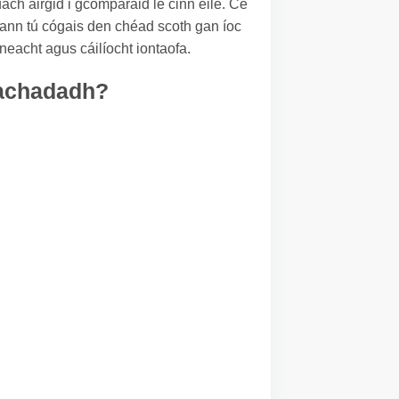
uach airgid i gcomparáid le cinn eile. Cé
gheann tú cógais den chéad scoth gan íoc
neacht agus cáilíocht iontaofa.
heachadadh?