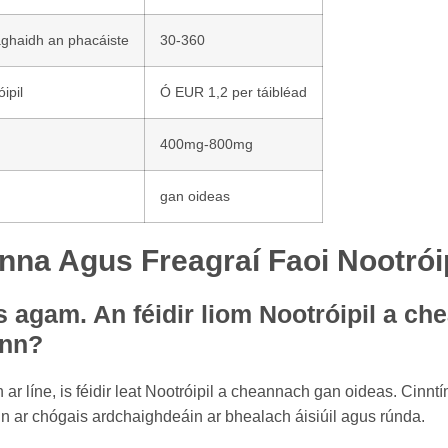
aghaidh an phacáiste
30-360
ipil
Ó EUR 1,2 per táibléad
400mg-800mg
gan oideas
nna Agus Freagraí Faoi Nootróip
s agam. An féidir liom Nootróipil a ch
ann?
ar líne, is féidir leat Nootróipil a cheannach gan oideas. Cinntí
tain ar chógais ardchaighdeáin ar bhealach áisiúil agus rúnda.