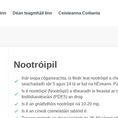
inn
Déan teagmháil linn
Ceisteanna Coitianta
Nootróipil
Inár siopa cógaiseachta, is féidir leat nootróipil a 
seachadadh idir 5 agus 14 lá ar fud na hÉireann. Pa
Is é nootróipil (Nootróipil) a dhearadh le freastal ar 
fosfódiaistéaráis (PDE5) an drog.
Is é an gnáthdhóis nootróipil ná 10-20 mg.
Is é an cineál coimeádáin tablóid é.