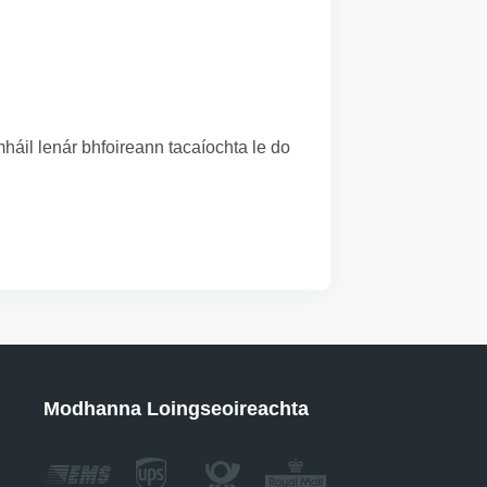
áil lenár bhfoireann tacaíochta le do
Modhanna Loingseoireachta