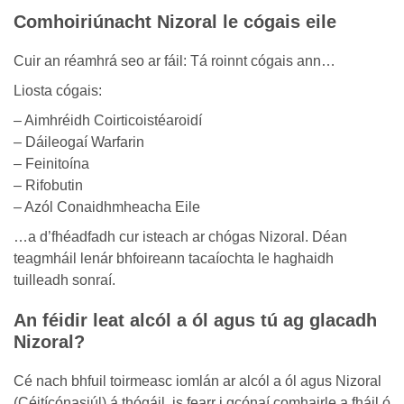
Comhoiriúnacht Nizoral le cógais eile
Cuir an réamhrá seo ar fáil: Tá roinnt cógais ann…
Liosta cógais:
– Aimhréidh Coirticoistéaroidí
– Dáileogaí Warfarin
– Feinitoína
– Rifobutin
– Azól Conaidhmheacha Eile
…a d’fhéadfadh cur isteach ar chógas Nizoral. Déan
teagmháil lenár bhfoireann tacaíochta le haghaidh
tuilleadh sonraí.
An féidir leat alcól a ól agus tú ag glacadh
Nizoral?
Cé nach bhfuil toirmeasc iomlán ar alcól a ól agus Nizoral
(Céitícónasiúl) á thógáil, is fearr i gcónaí comhairle a fháil ó