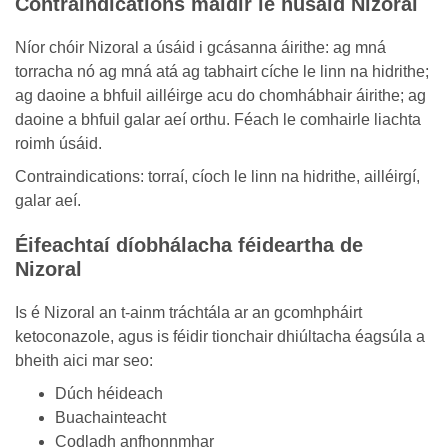
Contraindications maidir le húsáid Nizoral
Níor chóir Nizoral a úsáid i gcásanna áirithe: ag mná
torracha nó ag mná atá ag tabhairt cíche le linn na hidrithe;
ag daoine a bhfuil ailléirge acu do chomhábhair áirithe; ag
daoine a bhfuil galar aeí orthu. Féach le comhairle liachta
roimh úsáid.
Contraindications: torraí, cíoch le linn na hidrithe, ailléirgí,
galar aeí.
Éifeachtaí díobhálacha féideartha de
Nizoral
Is é Nizoral an t-ainm tráchtála ar an gcomhpháirt
ketoconazole, agus is féidir tionchair dhiúltacha éagsúla a
bheith aici mar seo:
Dúch héideach
Buachainteacht
Codladh anfhonnmhar