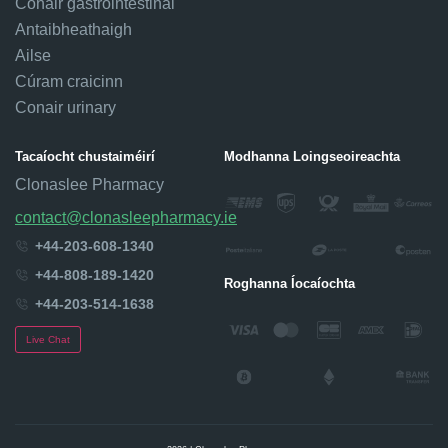
Conair gastrointestinal
Antaibheathaigh
Ailse
Cúram craicinn
Conair urinary
Tacaíocht chustaiméirí
Modhanna Loingseoireachta
Clonaslee Pharmacy
contact@clonasleepharmacy.ie
+44-203-608-1340
+44-808-189-1420
Roghanna Íocaíochta
+44-203-514-1638
Live Chat