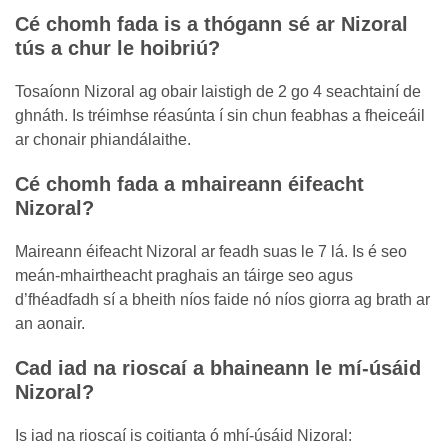
Cé chomh fada is a thógann sé ar Nizoral
tús a chur le hoibriú?
Tosaíonn Nizoral ag obair laistigh de 2 go 4 seachtainí de
ghnáth. Is tréimhse réasúnta í sin chun feabhas a fheiceáil
ar chonair phiandálaithe.
Cé chomh fada a mhaireann éifeacht
Nizoral?
Maireann éifeacht Nizoral ar feadh suas le 7 lá. Is é seo
meán-mhairtheacht praghais an táirge seo agus
d’fhéadfadh sí a bheith níos faide nó níos giorra ag brath ar
an aonair.
Cad iad na rioscaí a bhaineann le mí-úsáid
Nizoral?
Is iad na rioscaí is coitianta ó mhí-úsáid Nizoral: