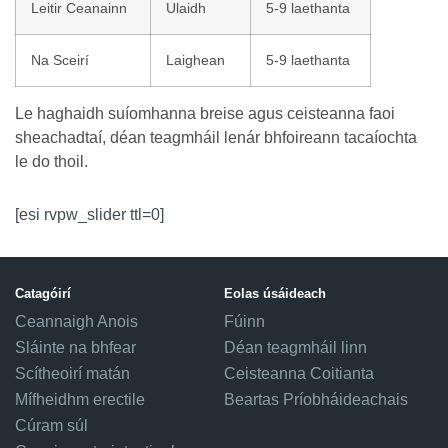
Leitir Ceanainn
Ulaidh
5-9 laethanta
Na Sceirí
Laighean
5-9 laethanta
Le haghaidh suíomhanna breise agus ceisteanna faoi
sheachadtaí, déan teagmháil lenár bhfoireann tacaíochta
le do thoil.
[esi rvpw_slider ttl=0]
Catagóirí
Eolas úsáideach
Ceannaigh Anois
Fúinn
Sláinte na bhfear
Déan teagmháil linn
Scítheoirí matán
Ceisteanna Coitianta
Mífheidhm erectile
Beartas Príobháideachais
Cúram súl