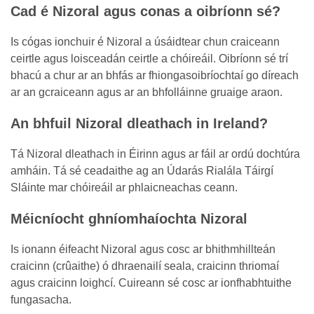
Cad é Nizoral agus conas a oibríonn sé?
Is cógas ionchuir é Nizoral a úsáidtear chun craiceann
ceirtle agus loisceadán ceirtle a chóireáil. Oibríonn sé trí
bhacú a chur ar an bhfás ar fhiongasoibríochtaí go díreach
ar an gcraiceann agus ar an bhfolláinne gruaige araon.
An bhfuil Nizoral dleathach in Ireland?
Tá Nizoral dleathach in Éirinn agus ar fáil ar ordú dochtúra
amháin. Tá sé ceadaithe ag an Údarás Rialála Táirgí
Sláinte mar chóireáil ar phlaicneachas ceann.
Méicníocht ghníomhaíochta Nizoral
Is ionann éifeacht Nizoral agus cosc ar bhithmhillteán
craicinn (crûaithe) ó dhraenailí seala, craicinn thriomaí
agus craicinn loighcí. Cuireann sé cosc ar ionfhabhtuithe
fungasacha.