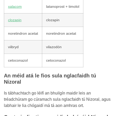
xalacom
latanoprost + timolol
clozapin
clozapin
noretindron acetat
noretindron acetat
viibryd
vilazodón
cetoconazol
cetoconazol
An méid atá le fios sula nglacfaidh tú
Nizoral
Is tábhachtach go léifí an bhuilgín maidir leis an
tréadchúram go cúramach sula nglacfaidh tú Nizoral, agus
labhair le lia chógaidí má tá aon amhras ort.