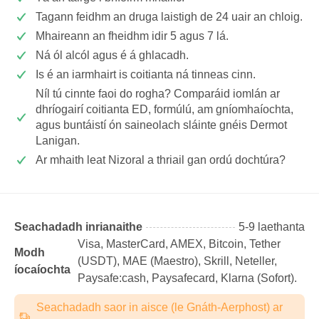
Tagann feidhm an druga laistigh de 24 uair an chloig.
Mhaireann an fheidhm idir 5 agus 7 lá.
Ná ól alcól agus é á ghlacadh.
Is é an iarmhairt is coitianta ná tinneas cinn.
Níl tú cinnte faoi do rogha? Comparáid iomlán ar
dhríogairí coitianta ED, formúlú, am gníomhaíochta,
agus buntáistí ón saineolach sláinte gnéis Dermot
Lanigan.
Ar mhaith leat Nizoral a thriail gan ordú dochtúra?
Seachadadh inrianaithe
5-9 laethanta
Visa, MasterCard, AMEX, Bitcoin, Tether
Modh
(USDТ), MAE (Maestro), Skrill, Neteller,
íocaíochta
Paysafe:cash, Paysafecard, Klarna (Sofort).
Seachadadh saor in aisce (le Gnáth-Aerphost) ar