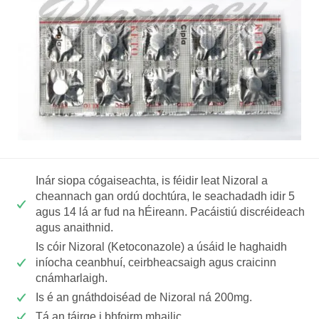
Inár siopa cógaiseachta, is féidir leat Nizoral a
cheannach gan ordú dochtúra, le seachadadh idir 5
agus 14 lá ar fud na hÉireann. Pacáistiú discréideach
agus anaithnid.
Is cóir Nizoral (Ketoconazole) a úsáid le haghaidh
iníocha ceanbhuí, ceirbheacsaigh agus craicinn
cnámharlaigh.
Is é an gnáthdoiséad de Nizoral ná 200mg.
Tá an táirge i bhfoirm mhailic.