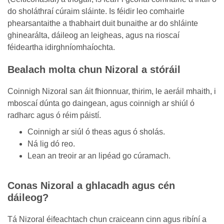
do sholáthraí cúraim sláinte. Is féidir leo comhairle
phearsantaithe a thabhairt duit bunaithe ar do shláinte
ghinearálta, dáileog an leigheas, agus na rioscaí
féideartha idirghníomhaíochta.
Bealach molta chun Nizoral a stóráil
Coinnigh Nizoral san áit fhionnuar, thirim, le aeráil mhaith, i
mboscaí dúnta go daingean, agus coinnigh ar shiúl ó
radharc agus ó réim páistí.
Coinnigh ar siúl ó theas agus ó sholás.
Ná lig dó reo.
Lean an treoir ar an lipéad go cúramach.
Conas Nizoral a ghlacadh agus cén
dáileog?
Tá Nizoral éifeachtach chun craiceann cinn agus ribíní a