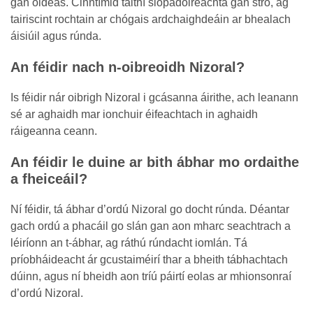
gan oideas. Cinntímid taithí siopadóireachta gan stró, ag
tairiscint rochtain ar chógais ardchaighdeáin ar bhealach
áisiúil agus rúnda.
An féidir nach n-oibreoidh Nizoral?
Is féidir nár oibrigh Nizoral i gcásanna áirithe, ach leanann
sé ar aghaidh mar ionchuir éifeachtach in aghaidh
ráigeanna ceann.
An féidir le duine ar bith ábhar mo ordaithe
a fheiceáil?
Ní féidir, tá ábhar d’ordú Nizoral go docht rúnda. Déantar
gach ordú a phacáil go slán gan aon mharc seachtrach a
léiríonn an t-ábhar, ag ráthú rúndacht iomlán. Tá
príobháideacht ár gcustaiméirí thar a bheith tábhachtach
dúinn, agus ní bheidh aon tríú páirtí eolas ar mhionsonraí
d’ordú Nizoral.