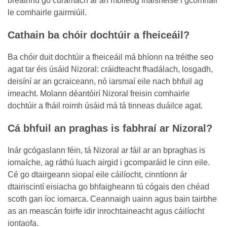
breathnú go cúramach ar an mbileog fhaisnéise i gcomhair
le comhairle gairmiúil.
Cathain ba chóir dochtúir a fheiceáil?
Ba chóir duit dochtúir a fheiceáil má bhíonn na tréithe seo
agat tar éis úsáid Nizoral: cráidteacht fhadálach, losgadh,
deisíní ar an gcraiceann, nó iarsmaí eile nach bhfuil ag
imeacht. Molann déantóirí Nizoral freisin comhairle
dochtúir a fháil roimh úsáid má tá tinneas duáilce agat.
Cá bhfuil an praghas is fabhraí ar Nizoral?
Inár gcógaslann féin, tá Nizoral ar fáil ar an bpraghas is
iomaíche, ag ráthú luach airgid i gcomparáid le cinn eile.
Cé go dtairgeann siopaí eile cáilíocht, cinntíonn ár
dtairiscintí eisiacha go bhfaigheann tú cógais den chéad
scoth gan íoc iomarca. Ceannaigh uainn agus bain tairbhe
as an meascán foirfe idir inrochtaineacht agus cáilíocht
iontaofa.