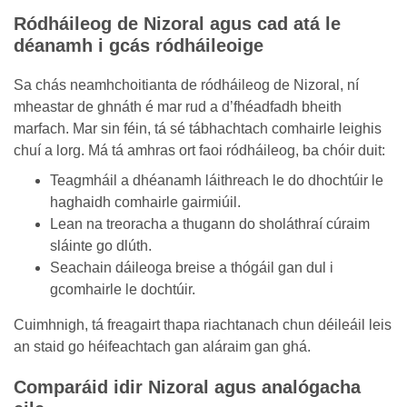
Ródháileog de Nizoral agus cad atá le
déanamh i gcás ródháileoige
Sa chás neamhchoitianta de ródháileog de Nizoral, ní
mheastar de ghnáth é mar rud a d’fhéadfadh bheith
marfach. Mar sin féin, tá sé tábhachtach comhairle leighis
chuí a lorg. Má tá amhras ort faoi ródháileog, ba chóir duit:
Teagmháil a dhéanamh láithreach le do dhochtúir le
haghaidh comhairle gairmiúil.
Lean na treoracha a thugann do sholáthraí cúraim
sláinte go dlúth.
Seachain dáileoga breise a thógáil gan dul i
gcomhairle le dochtúir.
Cuimhnigh, tá freagairt thapa riachtanach chun déileáil leis
an staid go héifeachtach gan aláraim gan ghá.
Comparáid idir Nizoral agus analógacha