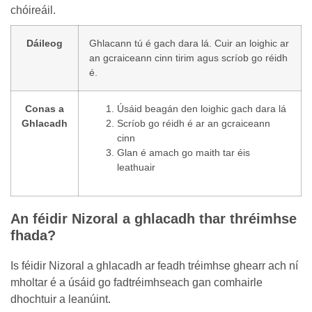
chóireáil.
Dáileog
Ghlacann tú é gach dara lá. Cuir an loighic ar
an gcraiceann cinn tirim agus scríob go réidh
é.
Conas a
Úsáid beagán den loighic gach dara lá
Ghlacadh
Scríob go réidh é ar an gcraiceann
cinn
Glan é amach go maith tar éis
leathuair
An féidir Nizoral a ghlacadh thar thréimhse
fhada?
Is féidir Nizoral a ghlacadh ar feadh tréimhse ghearr ach ní
mholtar é a úsáid go fadtréimhseach gan comhairle
dhochtuir a leanúint.