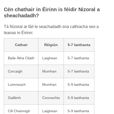
Cén chathair in Éirinn is féidir Nizoral a
sheachadadh?
Tá Nizoral ar fáil le seachadadh sna cathracha seo a
leanas in Éirinn:
Cathair
Réigiún
5-7 laethanta
Baile Átha Cliath
Laighean
5-7 laethanta
Corcaigh
Mumhan
5-7 laethanta
Luimneach
Mumhan
5-9 laethanta
Gaillimh
Connachta
5-9 laethanta
Cill Chainnigh
Laighean
5-9 laethanta