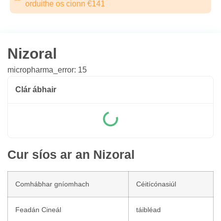
orduithe os cionn €141
Nizoral
micropharma_error: 15
Clár ábhair
Cur síos ar an Nizoral
Comhábhar gníomhach
Céitícónasiúl
Feadán Cineál
táibléad