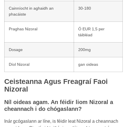
Cainníocht in aghaidh an
30-180
phacáiste
Praghas Nizoral
Ó EUR 1,5 per
táibléad
Dosage
200mg
Díol Nizoral
gan oideas
Ceisteanna Agus Freagraí Faoi
Nizoral
Níl oideas agam. An féidir liom Nizoral a
cheannach i do chógaslann?
Inár gcógaslann ar líne, is féidir leat Nizoral a cheannach