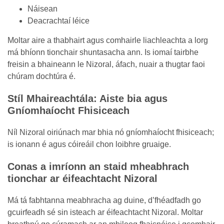
Náisean
Deacrachtaí léice
Moltar aire a thabhairt agus comhairle liachleachta a lorg
má bhíonn tionchair shuntasacha ann. Is iomaí tairbhe
freisin a bhaineann le Nizoral, áfach, nuair a thugtar faoi
chúram dochtúra é.
Stíl Mhaireachtála: Aiste bia agus
Gníomhaíocht Fhisiceach
Níl Nizoral oiriúnach mar bhia nó gníomhaíocht fhisiceach;
is ionann é agus cóireáil chon loibhre gruaige.
Conas a imríonn an staid mheabhrach
tionchar ar éifeachtacht Nizoral
Má tá fabhtanna meabhracha ag duine, d’fhéadfadh go
gcuirfeadh sé sin isteach ar éifeachtacht Nizoral. Moltar