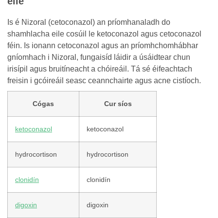
eile
Is é Nizoral (cetoconazol) an príomhanaladh do
shamhlacha eile cosúil le ketoconazol agus cetoconazol
féin. Is ionann cetoconazol agus an príomhchomhábhar
gníomhach i Nizoral, fungaisíd láidir a úsáidtear chun
irisípil agus bruitíneacht a chóireáil. Tá sé éifeachtach
freisin i gcóireáil seasc ceannchairte agus acne cistíoch.
Cógas
Cur síos
ketoconazol
ketoconazol
hydrocortison
hydrocortison
clonidín
clonidín
digoxin
digoxin