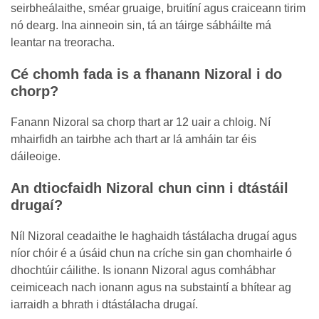
seirbheálaithe, sméar gruaige, bruitíní agus craiceann tirim
nó dearg. Ina ainneoin sin, tá an táirge sábháilte má
leantar na treoracha.
Cé chomh fada is a fhanann Nizoral i do
chorp?
Fanann Nizoral sa chorp thart ar 12 uair a chloig. Ní
mhairfidh an tairbhe ach thart ar lá amháin tar éis
dáileoige.
An dtiocfaidh Nizoral chun cinn i dtástáil
drugaí?
Níl Nizoral ceadaithe le haghaidh tástálacha drugaí agus
níor chóir é a úsáid chun na críche sin gan chomhairle ó
dhochtúir cáilithe. Is ionann Nizoral agus comhábhar
ceimiceach nach ionann agus na substaintí a bhítear ag
iarraidh a bhrath i dtástálacha drugaí.