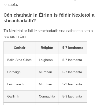
iontaofa.
Cén chathair in Éirinn is féidir Nexletol a
sheachadadh?
Tá Nexletol ar fáil le seachadadh sna cathracha seo a
leanas in Éirinn:
Cathair
Réigiún
5-7 laethanta
Baile Átha Cliath
Laighean
5-7 laethanta
Corcaigh
Mumhan
5-7 laethanta
Luimneach
Mumhan
5-9 laethanta
Gaillimh
Connachta
5-9 laethanta