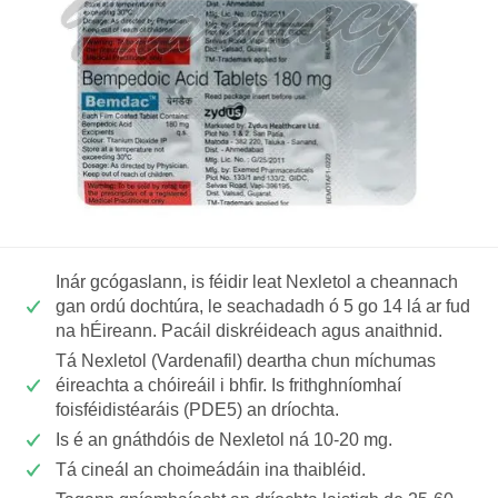
Inár gcógaslann, is féidir leat Nexletol a cheannach
gan ordú dochtúra, le seachadadh ó 5 go 14 lá ar fud
na hÉireann. Pacáil diskréideach agus anaithnid.
Tá Nexletol (Vardenafil) deartha chun míchumas
éireachta a chóireáil i bhfir. Is frithghníomhaí
foisféidistéaráis (PDE5) an dríochta.
Is é an gnáthdóis de Nexletol ná 10-20 mg.
Tá cineál an choimeádáin ina thaibléid.