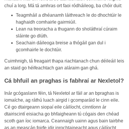
chuí a lorg. Má tá amhras ort faoi ródháileog, ba chóir duit:
Teagmháil a dhéanamh láithreach le do dhochtúir le
haghaidh comhairle gairmiúil.
Lean na treoracha a thugann do sholáthraí cúraim
sláinte go dlúth.
Seachain dáileoga breise a thógáil gan dul i
gcomhairle le dochtúir.
Cuimhnigh, tá freagairt thapa riachtanach chun déileáil leis
an staid go héifeachtach gan aláraim gan ghá.
Cá bhfuil an praghas is fabhraí ar Nexletol?
Inár gcógaslann féin, tá Nexletol ar fáil ar an bpraghas is
iomaíche, ag ráthú luach airgid i gcomparáid le cinn eile.
Cé go dtairgeann siopaí eile cáilíocht, cinntíonn ár
dtairiscintí eisiacha go bhfaigheann tú cógais den chéad
scoth gan íoc iomarca. Ceannaigh uainn agus bain tairbhe
as an meascán foirfe idir inrochtaineacht agus cáilíocht