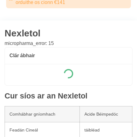
orduithe os cionn €141
Nexletol
micropharma_error: 15
Clár ábhair
Cur síos ar an Nexletol
Comhábhar gníomhach
Acide Béimpedóc
Feadán Cineál
táibléad