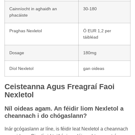
Cainníocht in aghaidh an
30-180
phacáiste
Praghas Nexletol
Ó EUR 1,2 per
táibléad
Dosage
180mg
Díol Nexletol
gan oideas
Ceisteanna Agus Freagraí Faoi
Nexletol
Níl oideas agam. An féidir liom Nexletol a
cheannach i do chógaslann?
Inár gcógaslann ar líne, is féidir leat Nexletol a cheannach