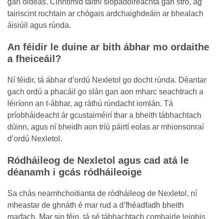
gan oideas. Cinntímid taithí siopadóireachta gan stró, ag
tairiscint rochtain ar chógais ardchaighdeáin ar bhealach
áisiúil agus rúnda.
An féidir le duine ar bith ábhar mo ordaithe
a fheiceáil?
Ní féidir, tá ábhar d’ordú Nexletol go docht rúnda. Déantar
gach ordú a phacáil go slán gan aon mharc seachtrach a
léiríonn an t-ábhar, ag ráthú rúndacht iomlán. Tá
príobháideacht ár gcustaiméirí thar a bheith tábhachtach
dúinn, agus ní bheidh aon tríú páirtí eolas ar mhionsonraí
d’ordú Nexletol.
Ródháileog de Nexletol agus cad atá le
déanamh i gcás ródháileoige
Sa chás neamhchoitianta de ródháileog de Nexletol, ní
mheastar de ghnáth é mar rud a d’fhéadfadh bheith
marfach. Mar sin féin, tá sé tábhachtach comhairle leighis