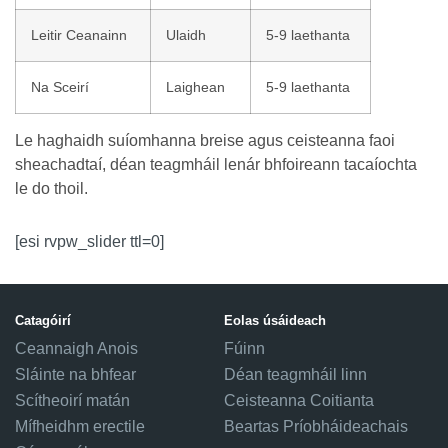
Leitir Ceanainn
Ulaidh
5-9 laethanta
Na Sceirí
Laighean
5-9 laethanta
Le haghaidh suíomhanna breise agus ceisteanna faoi
sheachadtaí, déan teagmháil lenár bhfoireann tacaíochta
le do thoil.
[esi rvpw_slider ttl=0]
Catagóirí
Eolas úsáideach
Ceannaigh Anois
Fúinn
Sláinte na bhfear
Déan teagmháil linn
Scítheoirí matán
Ceisteanna Coitianta
Mífheidhm erectile
Beartas Príobháideachais