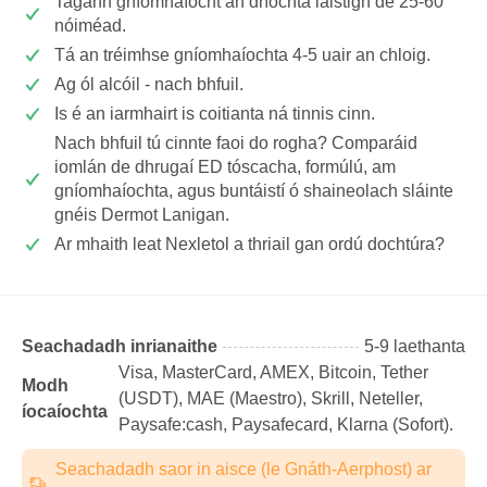
Tagann gníomhaíocht an dríochta laistigh de 25-60
nóiméad.
Tá an tréimhse gníomhaíochta 4-5 uair an chloig.
Ag ól alcóil - nach bhfuil.
Is é an iarmhairt is coitianta ná tinnis cinn.
Nach bhfuil tú cinnte faoi do rogha? Comparáid
iomlán de dhrugaí ED tóscacha, formúlú, am
gníomhaíochta, agus buntáistí ó shaineolach sláinte
gnéis Dermot Lanigan.
Ar mhaith leat Nexletol a thriail gan ordú dochtúra?
Seachadadh inrianaithe
5-9 laethanta
Visa, MasterCard, AMEX, Bitcoin, Tether
Modh
(USDТ), MAE (Maestro), Skrill, Neteller,
íocaíochta
Paysafe:cash, Paysafecard, Klarna (Sofort).
Seachadadh saor in aisce (le Gnáth-Aerphost) ar