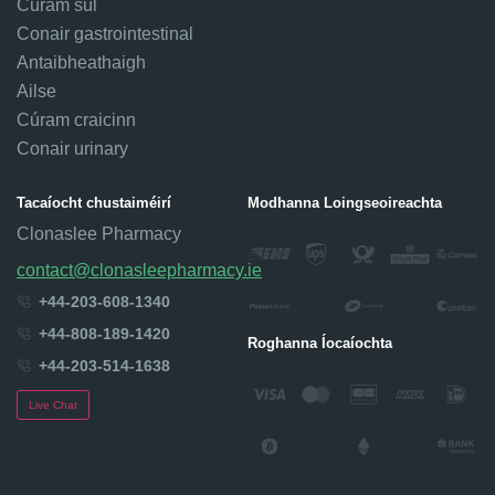
Cúram súl
Conair gastrointestinal
Antaibheathaigh
Ailse
Cúram craicinn
Conair urinary
Tacaíocht chustaiméirí
Modhanna Loingseoireachta
Clonaslee Pharmacy
contact@clonasleepharmacy.ie
+44-203-608-1340
+44-808-189-1420
Roghanna Íocaíochta
+44-203-514-1638
Live Chat