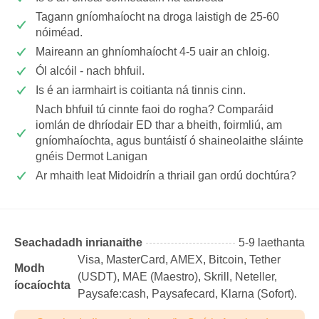
Tagann gníomhaíocht na droga laistigh de 25-60
nóiméad.
Maireann an ghníomhaíocht 4-5 uair an chloig.
Ól alcóil - nach bhfuil.
Is é an iarmhairt is coitianta ná tinnis cinn.
Nach bhfuil tú cinnte faoi do rogha? Comparáid
iomlán de dhríodair ED thar a bheith, foirmliú, am
gníomhaíochta, agus buntáistí ó shaineolaithe sláinte
gnéis Dermot Lanigan
Ar mhaith leat Midoidrín a thriail gan ordú dochtúra?
Seachadadh inrianaithe
5-9 laethanta
Visa, MasterCard, AMEX, Bitcoin, Tether
Modh
(USDТ), MAE (Maestro), Skrill, Neteller,
íocaíochta
Paysafe:cash, Paysafecard, Klarna (Sofort).