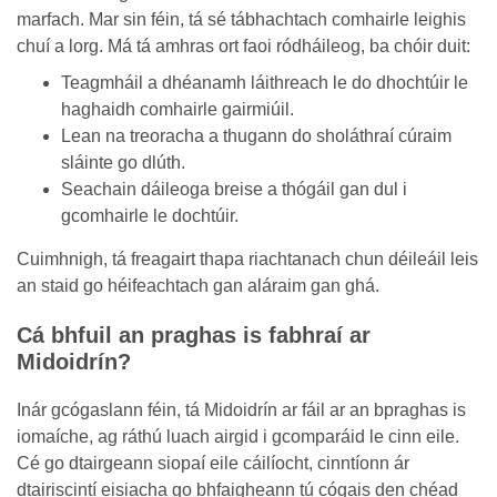
marfach. Mar sin féin, tá sé tábhachtach comhairle leighis
chuí a lorg. Má tá amhras ort faoi ródháileog, ba chóir duit:
Teagmháil a dhéanamh láithreach le do dhochtúir le
haghaidh comhairle gairmiúil.
Lean na treoracha a thugann do sholáthraí cúraim
sláinte go dlúth.
Seachain dáileoga breise a thógáil gan dul i
gcomhairle le dochtúir.
Cuimhnigh, tá freagairt thapa riachtanach chun déileáil leis
an staid go héifeachtach gan aláraim gan ghá.
Cá bhfuil an praghas is fabhraí ar
Midoidrín?
Inár gcógaslann féin, tá Midoidrín ar fáil ar an bpraghas is
iomaíche, ag ráthú luach airgid i gcomparáid le cinn eile.
Cé go dtairgeann siopaí eile cáilíocht, cinntíonn ár
dtairiscintí eisiacha go bhfaigheann tú cógais den chéad