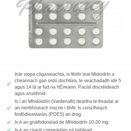
Inár siopa cógaiseachta, is féidir leat Midoidrín a
cheannach gan ordú dochtúra, le seachadadh idir 5
agus 14 lá ar fud na hÉireann. Pacáil discréideach
agus anaithnid.
Is í an Mhidoidrín (Vardenafil) deartha le freastal ar
an-neirbhíseach inscne i bhfir. Is coisctheach
fosfódíeastaráis (PDE5) an drog.
Is é an gnáthdoiséad de Mhidoidrín 10-20 mg.
Is é an cineál coimeádáin ná taiblead