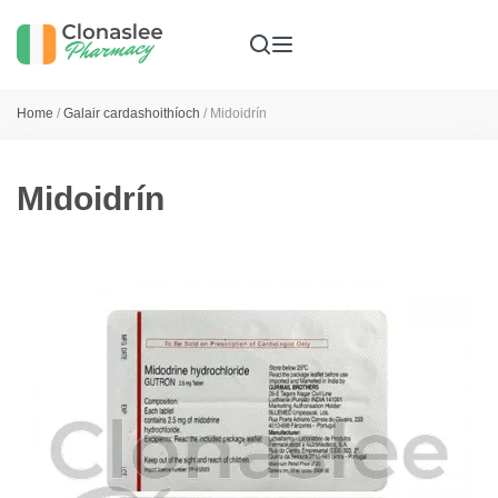
Home
/
Galair cardashoithíoch
/ Midoidrín
Midoidrín