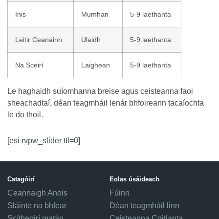
Inis
Mumhan
5-9 laethanta
Leitir Ceanainn
Ulaidh
5-9 laethanta
Na Sceirí
Laighean
5-9 laethanta
Le haghaidh suíomhanna breise agus ceisteanna faoi
sheachadtaí, déan teagmháil lenár bhfoireann tacaíochta
le do thoil.
[esi rvpw_slider ttl=0]
Catagóirí
Eolas úsáideach
Ceannaigh Anois
Fúinn
Sláinte na bhfear
Déan teagmháil linn
Scítheoirí matán
Ceisteanna Coitianta