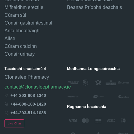
Mífheidhm erectile
Beartas Príobháideachais
Cúram súl
Conair gastrointestinal
Antaibheathaigh
Ailse
Cúram craicinn
Conair urinary
Tacaíocht chustaiméirí
Modhanna Loingseoireachta
Clonaslee Pharmacy
contact@clonasleepharmacy.ie
+44-203-608-1340
+44-808-189-1420
Roghanna Íocaíochta
+44-203-514-1638
Live Chat