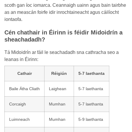
scoth gan íoc iomarca. Ceannaigh uainn agus bain tairbhe
as an meascán foirfe idir inrochtaineacht agus cáilíocht
iontaofa.
Cén chathair in Éirinn is féidir Midoidrín a
sheachadadh?
Tá Midoidrín ar fáil le seachadadh sna cathracha seo a
leanas in Éirinn:
Cathair
Réigiún
5-7 laethanta
Baile Átha Cliath
Laighean
5-7 laethanta
Corcaigh
Mumhan
5-7 laethanta
Luimneach
Mumhan
5-9 laethanta