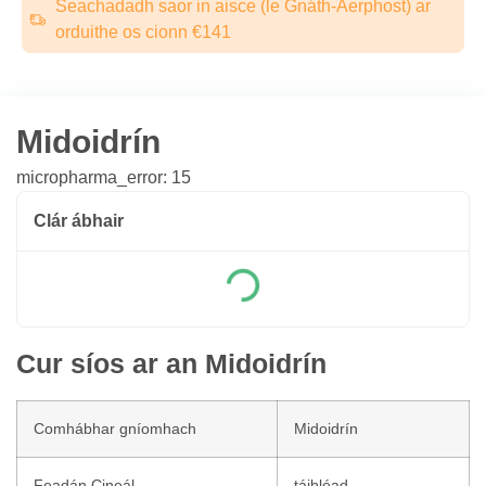
Seachadadh saor in aisce (le Gnáth-Aerphost) ar
orduithe os cionn €141
Midoidrín
micropharma_error: 15
Clár ábhair
Cur síos ar an Midoidrín
Comhábhar gníomhach
Midoidrín
Feadán Cineál
táibléad