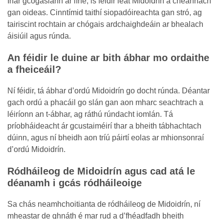
Inár gcógaslann ar líne, is féidir leat Midoidrín a cheannach
gan oideas. Cinntímid taithí siopadóireachta gan stró, ag
tairiscint rochtain ar chógais ardchaighdeáin ar bhealach
áisiúil agus rúnda.
An féidir le duine ar bith ábhar mo ordaithe
a fheiceáil?
Ní féidir, tá ábhar d’ordú Midoidrín go docht rúnda. Déantar
gach ordú a phacáil go slán gan aon mharc seachtrach a
léiríonn an t-ábhar, ag ráthú rúndacht iomlán. Tá
príobháideacht ár gcustaiméirí thar a bheith tábhachtach
dúinn, agus ní bheidh aon tríú páirtí eolas ar mhionsonraí
d’ordú Midoidrín.
Ródháileog de Midoidrín agus cad atá le
déanamh i gcás ródháileoige
Sa chás neamhchoitianta de ródháileog de Midoidrín, ní
mheastar de ghnáth é mar rud a d’fhéadfadh bheith