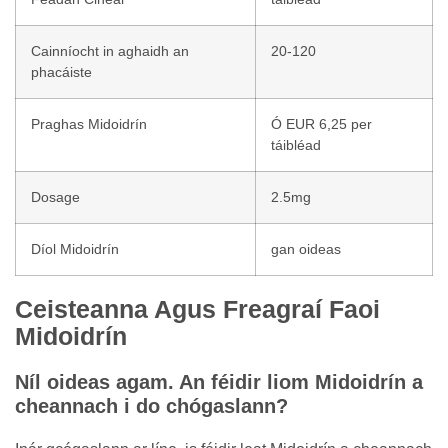
Cainníocht in aghaidh an
20-120
phacáiste
Praghas Midoidrín
Ó EUR 6,25 per
táibléad
Dosage
2.5mg
Díol Midoidrín
gan oideas
Ceisteanna Agus Freagraí Faoi
Midoidrín
Níl oideas agam. An féidir liom Midoidrín a
cheannach i do chógaslann?