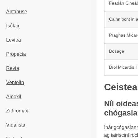
Feadán Cineál
Antabuse
Cainníocht in 
Ísófair
Praghas Micar
Levitra
Dosage
Propecia
Díol Micardis 
Revia
Ventolin
Ceistea
Amoxil
Níl oidea
Zithromax
chógasl
Vidalista
Inár gcógaslann
ag tairiscint r