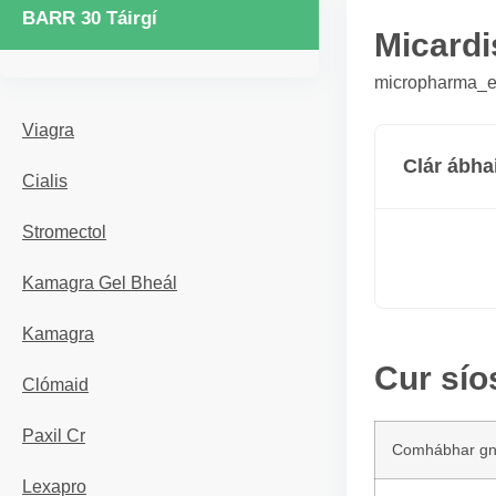
BARR 30 Táirgí
Micardi
micropharma_er
Viagra
Clár ábha
Cialis
Stromectol
Kamagra Gel Bheál
Kamagra
Cur sío
Clómaid
Paxil Cr
Comhábhar g
Lexapro