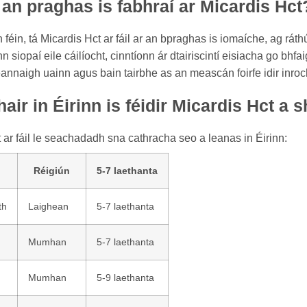
 an praghas is fabhraí ar Micardis Hct
féin, tá Micardis Hct ar fáil ar an bpraghas is iomaíche, ag ráthú
n siopaí eile cáilíocht, cinntíonn ár dtairiscintí eisiacha go bh
annaigh uainn agus bain tairbhe as an meascán foirfe idir inroch
air in Éirinn is féidir Micardis Hct a
 ar fáil le seachadadh sna cathracha seo a leanas in Éirinn:
Réigiún
5-7 laethanta
th
Laighean
5-7 laethanta
Mumhan
5-7 laethanta
Mumhan
5-9 laethanta