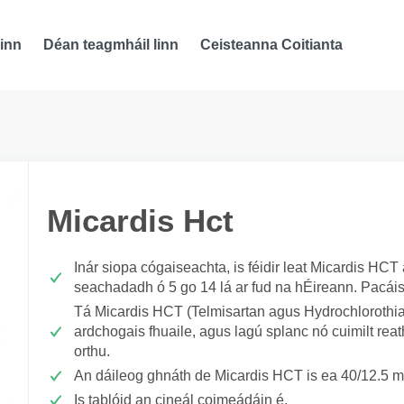
inn
Déan teagmháil linn
Ceisteanna Coitianta
Micardis Hct
Inár siopa cógaiseachta, is féidir leat Micardis HC
seachadadh ó 5 go 14 lá ar fud na hÉireann. Pacáis
Tá Micardis HCT (Telmisartan agus Hydrochlorothiaz
ardchogais fhuaile, agus lagú splanc nó cuimilt reat
orthu.
An dáileog ghnáth de Micardis HCT is ea 40/12.5 m
Is tablóid an cineál coimeádáin é.