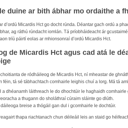
 le duine ar bith ábhar mo ordaithe a f
bhar d’ordú Micardis Hct go docht rúnda. Déantar gach ordú a ph
-ábhar, ag ráthú rúndacht iomlán. Tá príobháideacht ár gcustaiméi
aon tríú páirtí eolas ar mhionsonraí d’ordú Micardis Hct.
og de Micardis Hct agus cad atá le d
oige
oitianta de ródháileog de Micardis Hct, ní mheastar de ghnáth
 féin, tá sé tábhachtach comhairle leighis chuí a lorg. Má tá amh
 a dhéanamh láithreach le do dhochtúir le haghaidh comhairle g
reoracha a thugann do sholáthraí cúraim sláinte go dlúth.
áileoga breise a thógáil gan dul i gcomhairle le dochtúir.
reagairt thapa riachtanach chun déileáil leis an staid go héifea