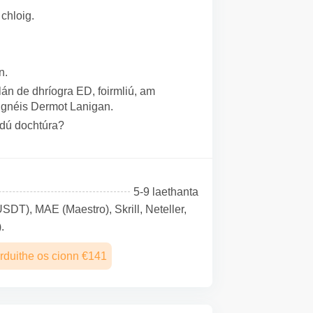
chloig.
n.
án de dhríogra ED, foirmliú, am
e gnéis Dermot Lanigan.
ordú dochtúra?
5-9 laethanta
SDТ), MAE (Maestro), Skrill, Neteller,
.
rduithe os cionn €141