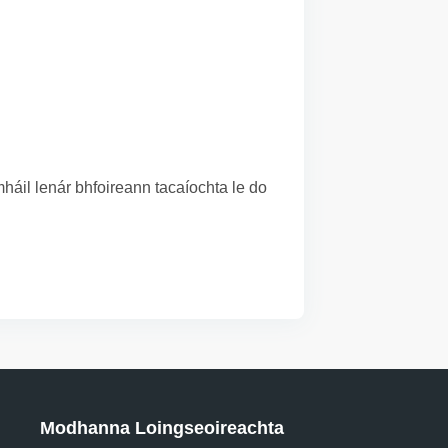
áil lenár bhfoireann tacaíochta le do
Modhanna Loingseoireachta