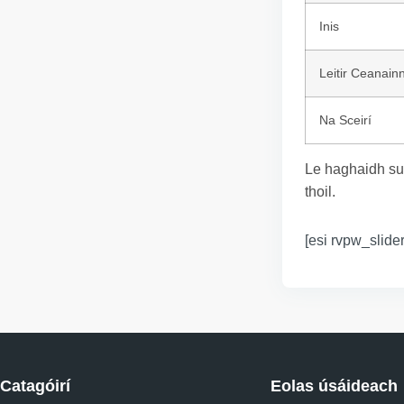
Inis
Leitir Ceanain
Na Sceirí
Le haghaidh su
thoil.
[esi rvpw_slider
Catagóirí
Eolas úsáideach