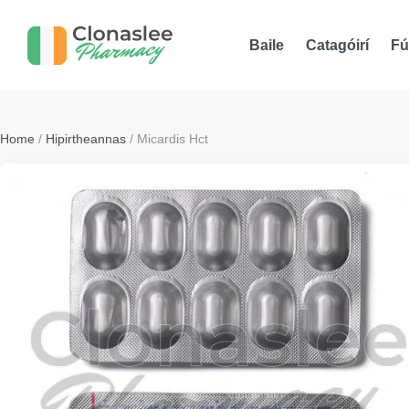
Baile
Catagóirí
Fú
Home
/
Hipirtheannas
/ Micardis Hct