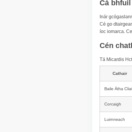
Cá bhfuil
Inár gcógaslann 
Cé go dtairgean
íoc iomarca. Ce
Cén chath
Tá Micardis Hct
Cathair
Baile Átha Clia
Corcaigh
Luimneach