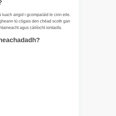
?
 luach airgid i gcomparáid le cinn eile.
faigheann tú cógais den chéad scoth gan
taineacht agus cáilíocht iontaofa.
 sheachadadh?