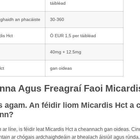
táibléad
aghaidh an phacáiste
30-360
dis Hct
Ó EUR 1,5 per táibléad
40mg + 12.5mg
Hct
gan oideas
nna Agus Freagraí Faoi Micardi
s agam. An féidir liom Micardis Hct a
ann?
 ar líne, is féidir leat Micardis Hct a cheannach gan oideas. Cinn
ochtain ar chógais ardchaighdeáin ar bhealach áisiúil agus rúnda.