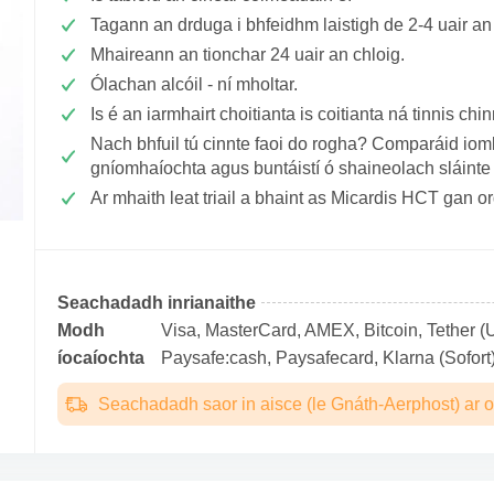
Tagann an drduga i bhfeidhm laistigh de 2-4 uair an 
Mhaireann an tionchar 24 uair an chloig.
Ólachan alcóil - ní mholtar.
Is é an iarmhairt choitianta is coitianta ná tinnis chin
Nach bhfuil tú cinnte faoi do rogha? Comparáid ioml
gníomhaíochta agus buntáistí ó shaineolach sláint
Ar mhaith leat triail a bhaint as Micardis HCT gan 
Seachadadh inrianaithe
Modh
Visa, MasterCard, AMEX, Bitcoin, Tether (U
íocaíochta
Paysafe:cash, Paysafecard, Klarna (Sofort)
Seachadadh saor in aisce (le Gnáth-Aerphost) ar o