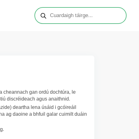
T a cheannach gan ordú dochtúra, le
tiú discréideach agus anaithnid.
ide) deartha lena úsáid i gcóireáil
ha ag daoine a bhfuil galar cuimilt duáin
g.