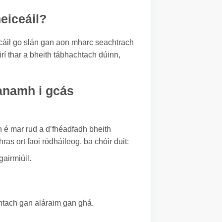
heiceáil?
acáil go slán gan aon mharc seachtrach
rí thar a bheith tábhachtach dúinn,
éanamh i gcás
 é mar rud a d’fhéadfadh bheith
ras ort faoi ródháileog, ba chóir duit:
airmiúil.
chtach gan aláraim gan ghá.