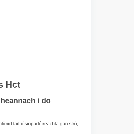
s Hct
 cheannach i do
tímid taithí siopadóireachta gan stró,