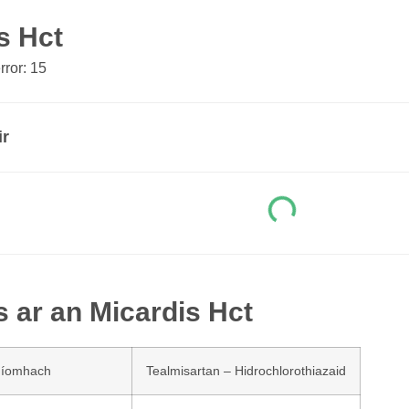
s Hct
ror: 15
ir
s ar an Micardis Hct
níomhach
Tealmisartan – Hidrochlorothiazaid