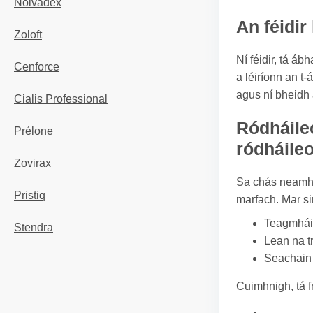
Nolvadex
An féidir
Zoloft
Ní féidir, tá á
Cenforce
a léiríonn an t
agus ní bheidh 
Cialis Professional
Ródháile
Prélone
ródháile
Zovirax
Sa chás neamhch
Pristiq
marfach. Mar sin
Teagmháil
Stendra
Lean na t
Seachain d
Cuimhnigh, tá f