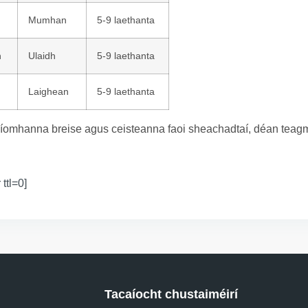
Mumhan
5-9 laethanta
n
Ulaidh
5-9 laethanta
Laighean
5-9 laethanta
íomhanna breise agus ceisteanna faoi sheachadtaí, déan teagmh
 ttl=0]
Tacaíocht chustaiméirí