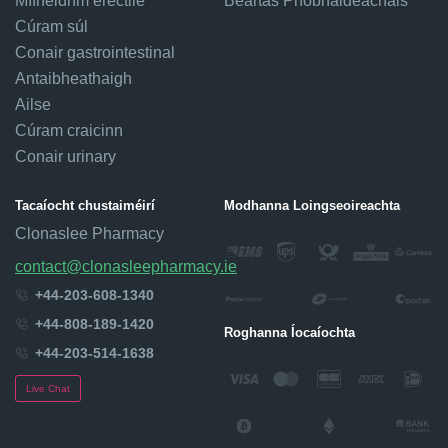
Mífheidhm erectile
Beartas Príobháideachais
Cúram súl
Conair gastrointestinal
Antaibheathaigh
Ailse
Cúram craicinn
Conair urinary
Tacaíocht chustaiméirí
Modhanna Loingseoireachta
Clonaslee Pharmacy
contact@clonasleepharmacy.ie
+44-203-608-1340
+44-808-189-1420
Roghanna Íocaíochta
+44-203-514-1638
Live Chat