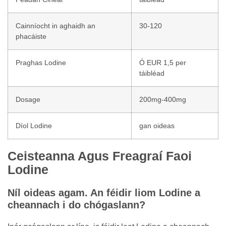
Cainníocht in aghaidh an
30-120
phacáiste
Praghas Lodine
Ó EUR 1,5 per
táibléad
Dosage
200mg-400mg
Díol Lodine
gan oideas
Ceisteanna Agus Freagraí Faoi
Lodine
Níl oideas agam. An féidir liom Lodine a
cheannach i do chógaslann?