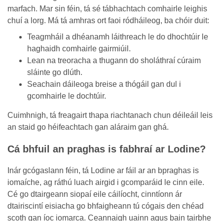
marfach. Mar sin féin, tá sé tábhachtach comhairle leighis
chuí a lorg. Má tá amhras ort faoi ródháileog, ba chóir duit:
Teagmháil a dhéanamh láithreach le do dhochtúir le
haghaidh comhairle gairmiúil.
Lean na treoracha a thugann do sholáthraí cúraim
sláinte go dlúth.
Seachain dáileoga breise a thógáil gan dul i
gcomhairle le dochtúir.
Cuimhnigh, tá freagairt thapa riachtanach chun déileáil leis
an staid go héifeachtach gan aláraim gan ghá.
Cá bhfuil an praghas is fabhraí ar Lodine?
Inár gcógaslann féin, tá Lodine ar fáil ar an bpraghas is
iomaíche, ag ráthú luach airgid i gcomparáid le cinn eile.
Cé go dtairgeann siopaí eile cáilíocht, cinntíonn ár
dtairiscintí eisiacha go bhfaigheann tú cógais den chéad
scoth gan íoc iomarca. Ceannaigh uainn agus bain tairbhe