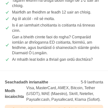
Tagann feidhm na druga taobh istigh de 1-2 uair an
chloig.
Mairfidh an fheidhm ar feadh 12 uair an chloig.
Ag ól alcóil - níl sé molta.
Is é an iarmhairt choitianta is coitianta ná tinneas
cinn.
Gan a bheith cinnte faoi do rogha? Comparáid
iomlán ar dhríoganna ED coitianta, foirmliú, am
feidhme, agus buntáistí ó shaineolach sláinte gnéis
Diarmaid Ó Longáin.
Ar mhaith leat Iodin a thriail gan ordú dochtúra?
Seachadadh inrianaithe
5-9 laethanta
Visa, MasterCard, AMEX, Bitcoin, Tether
Modh
(USDТ), MAE (Maestro), Skrill, Neteller,
íocaíochta
Paysafe:cash, Paysafecard, Klarna (Sofort).