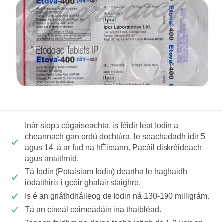
Inár siopa cógaiseachta, is féidir leat Iodin a
cheannach gan ordú dochtúra, le seachadadh idir 5
agus 14 lá ar fud na hÉireann. Pacáil diskréideach
agus anaithnid.
Tá Iodin (Potaisiam Iodin) deartha le haghaidh
iodaithiris i gcóir ghalair staighre.
Is é an gnáthdháileog de Iodin ná 130-190 milligrám.
Tá an cineál coimeádáin ina thaibléad.