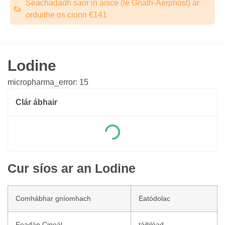
Seachadadh saor in aisce (le Gnáth-Aerphost) ar
orduithe os cionn €141
Lodine
micropharma_error: 15
Clár ábhair
Cur síos ar an Lodine
Comhábhar gníomhach
Eatódolac
Feadán Cineál
táibléad