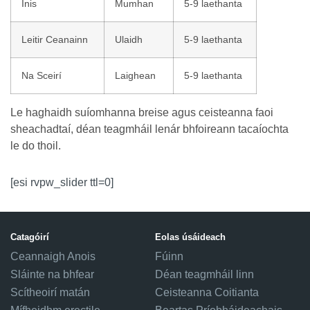
Inis
Mumhan
5-9 laethanta
Leitir Ceanainn
Ulaidh
5-9 laethanta
Na Sceirí
Laighean
5-9 laethanta
Le haghaidh suíomhanna breise agus ceisteanna faoi
sheachadtaí, déan teagmháil lenár bhfoireann tacaíochta
le do thoil.
[esi rvpw_slider ttl=0]
Catagóirí
Eolas úsáideach
Ceannaigh Anois
Fúinn
Sláinte na bhfear
Déan teagmháil linn
Scítheoirí matán
Ceisteanna Coitianta