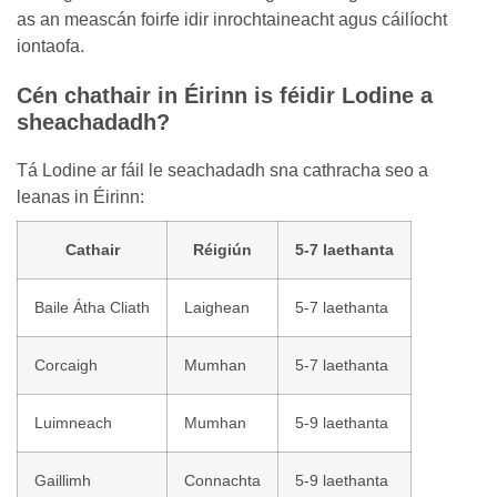
as an meascán foirfe idir inrochtaineacht agus cáilíocht
iontaofa.
Cén chathair in Éirinn is féidir Lodine a
sheachadadh?
Tá Lodine ar fáil le seachadadh sna cathracha seo a
leanas in Éirinn:
Cathair
Réigiún
5-7 laethanta
Baile Átha Cliath
Laighean
5-7 laethanta
Corcaigh
Mumhan
5-7 laethanta
Luimneach
Mumhan
5-9 laethanta
Gaillimh
Connachta
5-9 laethanta