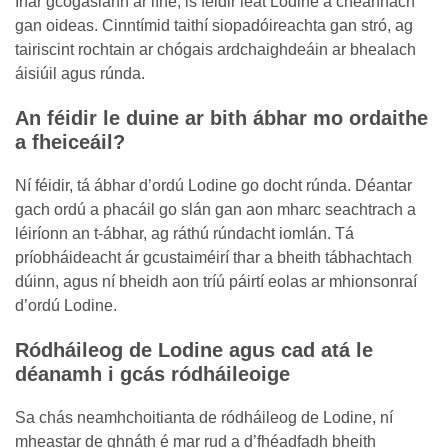
Inár gcógaslann ar líne, is féidir leat Lodine a cheannach
gan oideas. Cinntímid taithí siopadóireachta gan stró, ag
tairiscint rochtain ar chógais ardchaighdeáin ar bhealach
áisiúil agus rúnda.
An féidir le duine ar bith ábhar mo ordaithe
a fheiceáil?
Ní féidir, tá ábhar d’ordú Lodine go docht rúnda. Déantar
gach ordú a phacáil go slán gan aon mharc seachtrach a
léiríonn an t-ábhar, ag ráthú rúndacht iomlán. Tá
príobháideacht ár gcustaiméirí thar a bheith tábhachtach
dúinn, agus ní bheidh aon tríú páirtí eolas ar mhionsonraí
d’ordú Lodine.
Ródháileog de Lodine agus cad atá le
déanamh i gcás ródháileoige
Sa chás neamhchoitianta de ródháileog de Lodine, ní
mheastar de ghnáth é mar rud a d’fhéadfadh bheith