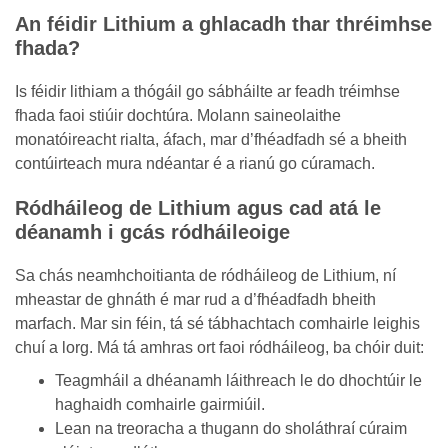
An féidir Lithium a ghlacadh thar thréimhse
fhada?
Is féidir lithiam a thógáil go sábháilte ar feadh tréimhse
fhada faoi stiúir dochtúra. Molann saineolaithe
monatóireacht rialta, áfach, mar d’fhéadfadh sé a bheith
contúirteach mura ndéantar é a rianú go cúramach.
Ródháileog de Lithium agus cad atá le
déanamh i gcás ródháileoige
Sa chás neamhchoitianta de ródháileog de Lithium, ní
mheastar de ghnáth é mar rud a d’fhéadfadh bheith
marfach. Mar sin féin, tá sé tábhachtach comhairle leighis
chuí a lorg. Má tá amhras ort faoi ródháileog, ba chóir duit:
Teagmháil a dhéanamh láithreach le do dhochtúir le
haghaidh comhairle gairmiúil.
Lean na treoracha a thugann do sholáthraí cúraim