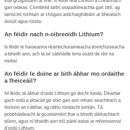
Inár gcógaslann ar líne, is féidir leat Lithium a cheannach
gan oideas. Cinntímid taithí siopadóireachta gan stró, ag
tairiscint rochtain ar chógais ardchaighdeáin ar bhealach
áisiúil agus rúnda.
An féidir nach n-oibreoidh Lithium?
Is féidir le haiseanna réamhchúraimeacha tromchúiseacha
a bheith ann, ach tá sé sábháilte lena úsáid de réir na
moltaí.
An féidir le duine ar bith ábhar mo ordaithe
a fheiceáil?
Ní féidir, tá ábhar d’ordú Lithium go docht rúnda. Déantar
gach ordú a phacáil go slán gan aon mharc seachtrach a
léiríonn an t-ábhar, ag ráthú rúndacht iomlán. Tá
príobháideacht ár gcustaiméirí thar a bheith tábhachtach
dúinn, agus ní bheidh aon tríú páirtí eolas ar mhionsonraí
d’ordú Lithium.