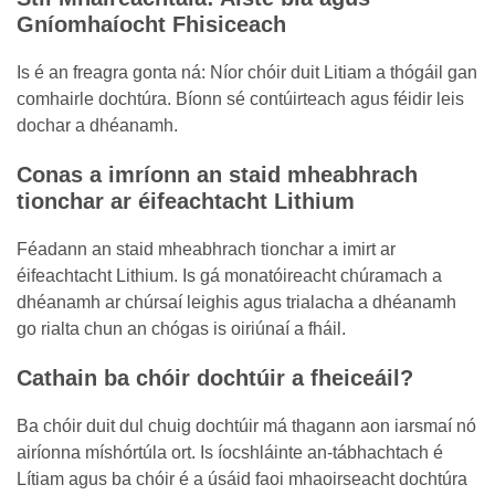
Gníomhaíocht Fhisiceach
Is é an freagra gonta ná: Níor chóir duit Litiam a thógáil gan
comhairle dochtúra. Bíonn sé contúirteach agus féidir leis
dochar a dhéanamh.
Conas a imríonn an staid mheabhrach
tionchar ar éifeachtacht Lithium
Féadann an staid mheabhrach tionchar a imirt ar
éifeachtacht Lithium. Is gá monatóireacht chúramach a
dhéanamh ar chúrsaí leighis agus trialacha a dhéanamh
go rialta chun an chógas is oiriúnaí a fháil.
Cathain ba chóir dochtúir a fheiceáil?
Ba chóir duit dul chuig dochtúir má thagann aon iarsmaí nó
airíonna míshórtúla ort. Is íocshláinte an-tábhachtach é
Lítiam agus ba chóir é a úsáid faoi mhaoirseacht dochtúra