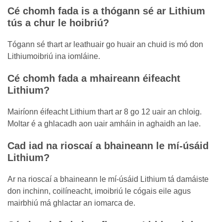
Cé chomh fada is a thógann sé ar Lithium
tús a chur le hoibriú?
Tógann sé thart ar leathuair go huair an chuid is mó don
Lithiumoibriú ina iomláine.
Cé chomh fada a mhaireann éifeacht
Lithium?
Mairíonn éifeacht Lithium thart ar 8 go 12 uair an chloig.
Moltar é a ghlacadh aon uair amháin in aghaidh an lae.
Cad iad na rioscaí a bhaineann le mí-úsáid
Lithium?
Ar na rioscaí a bhaineann le mí-úsáid Lithium tá damáiste
don inchinn, coilíneacht, imoibriú le cógais eile agus
mairbhiú má ghlactar an iomarca de.