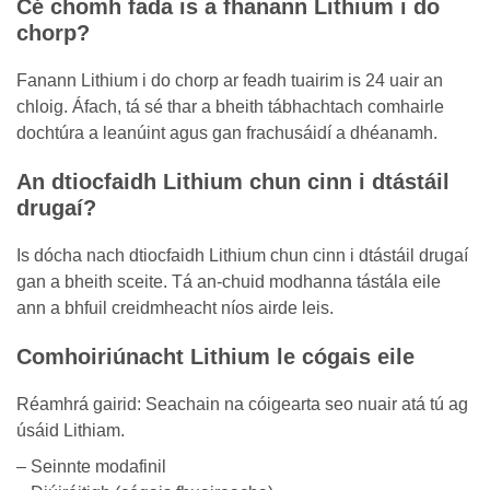
Cé chomh fada is a fhanann Lithium i do
chorp?
Fanann Lithium i do chorp ar feadh tuairim is 24 uair an
chloig. Áfach, tá sé thar a bheith tábhachtach comhairle
dochtúra a leanúint agus gan frachusáidí a dhéanamh.
An dtiocfaidh Lithium chun cinn i dtástáil
drugaí?
Is dócha nach dtiocfaidh Lithium chun cinn i dtástáil drugaí
gan a bheith sceite. Tá an-chuid modhanna tástála eile
ann a bhfuil creidmheacht níos airde leis.
Comhoiriúnacht Lithium le cógais eile
Réamhrá gairid: Seachain na cóigearta seo nuair atá tú ag
úsáid Lithiam.
– Seinnte modafinil