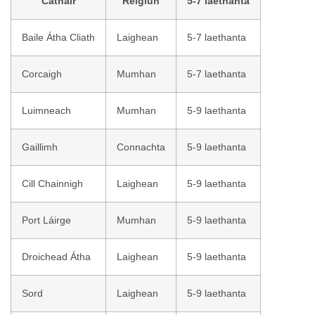
Cathair
Réigiún
5-7 laethanta
Baile Átha Cliath
Laighean
5-7 laethanta
Corcaigh
Mumhan
5-7 laethanta
Luimneach
Mumhan
5-9 laethanta
Gaillimh
Connachta
5-9 laethanta
Cill Chainnigh
Laighean
5-9 laethanta
Port Láirge
Mumhan
5-9 laethanta
Droichead Átha
Laighean
5-9 laethanta
Sord
Laighean
5-9 laethanta