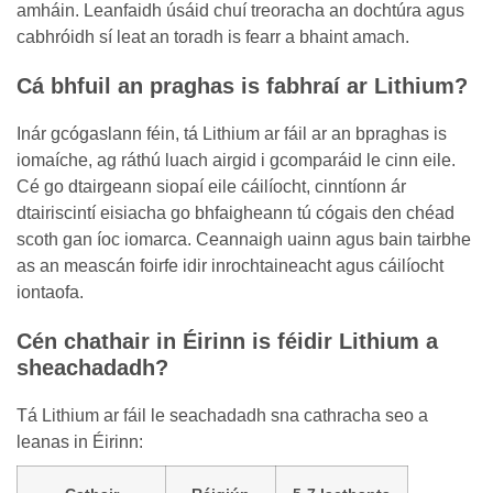
amháin. Leanfaidh úsáid chuí treoracha an dochtúra agus
cabhróidh sí leat an toradh is fearr a bhaint amach.
Cá bhfuil an praghas is fabhraí ar Lithium?
Inár gcógaslann féin, tá Lithium ar fáil ar an bpraghas is
iomaíche, ag ráthú luach airgid i gcomparáid le cinn eile.
Cé go dtairgeann siopaí eile cáilíocht, cinntíonn ár
dtairiscintí eisiacha go bhfaigheann tú cógais den chéad
scoth gan íoc iomarca. Ceannaigh uainn agus bain tairbhe
as an meascán foirfe idir inrochtaineacht agus cáilíocht
iontaofa.
Cén chathair in Éirinn is féidir Lithium a
sheachadadh?
Tá Lithium ar fáil le seachadadh sna cathracha seo a
leanas in Éirinn: