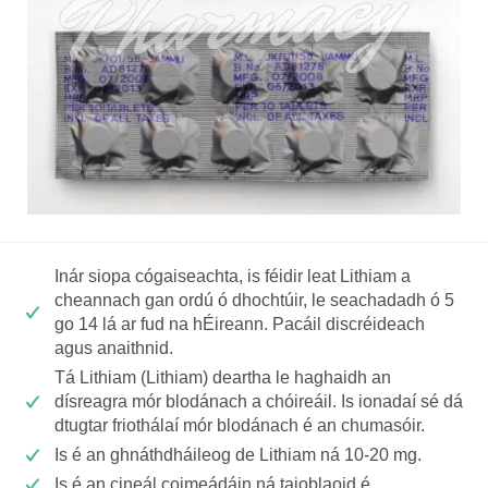
Inár siopa cógaiseachta, is féidir leat Lithiam a
cheannach gan ordú ó dhochtúir, le seachadadh ó 5
go 14 lá ar fud na hÉireann. Pacáil discréideach
agus anaithnid.
Tá Lithiam (Lithiam) deartha le haghaidh an
dísreagra mór blodánach a chóireáil. Is ionadaí sé dá
dtugtar friothálaí mór blodánach é an chumasóir.
Is é an ghnáthdháileog de Lithiam ná 10-20 mg.
Is é an cineál coimeádáin ná taioblaoid é