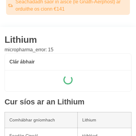
Seachadadh saor in aisce (le Gnáth-Aerphost) ar
orduithe os cionn €141
Lithium
micropharma_error: 15
Clár ábhair
Cur síos ar an Lithium
Comhábhar gníomhach
Lithium
Feadán Cineál
táibléad