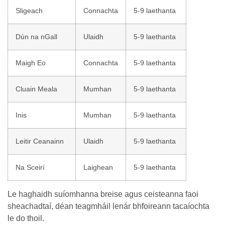
Sligeach
Connachta
5-9 laethanta
Dún na nGall
Ulaidh
5-9 laethanta
Maigh Eo
Connachta
5-9 laethanta
Cluain Meala
Mumhan
5-9 laethanta
Inis
Mumhan
5-9 laethanta
Leitir Ceanainn
Ulaidh
5-9 laethanta
Na Sceirí
Laighean
5-9 laethanta
Le haghaidh suíomhanna breise agus ceisteanna faoi
sheachadtaí, déan teagmháil lenár bhfoireann tacaíochta
le do thoil.