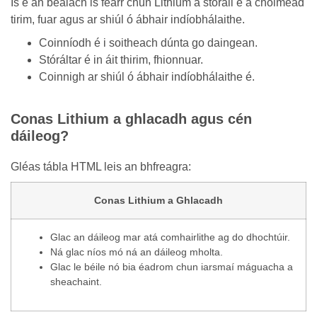
Is é an bealach is fearr chun Lithium a stóráil é a choimeád
tirim, fuar agus ar shiúl ó ábhair indíobhálaithe.
Coinníodh é i soitheach dúnta go daingean.
Stóráltar é in áit thirim, fhionnuar.
Coinnigh ar shiúl ó ábhair indíobhálaithe é.
Conas Lithium a ghlacadh agus cén
dáileog?
Gléas tábla HTML leis an bhfreagra:
Conas Lithium a Ghlacadh
Glac an dáileog mar atá comhairlithe ag do dhochtúir.
Ná glac níos mó ná an dáileog mholta.
Glac le béile nó bia éadrom chun iarsmaí máguacha a
sheachaint.