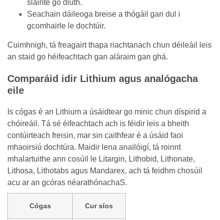
sláinte go dlúth.
Seachain dáileoga breise a thógáil gan dul i
gcomhairle le dochtúir.
Cuimhnigh, tá freagairt thapa riachtanach chun déileáil leis
an staid go héifeachtach gan aláraim gan ghá.
Comparáid idir Lithium agus analógacha
eile
Is cógas é an Lithium a úsáidtear go minic chun díspirid a
chóireáil. Tá sé éifeachtach ach is féidir leis a bheith
contúirteach freisin, mar sin caithfear é a úsáid faoi
mhaoirsiú dochtúra. Maidir lena anailóigí, tá roinnt
mhalartuithe ann cosúil le Litargin, Lithobid, Lithonate,
Lithosa, Lithotabs agus Mandarex, ach tá feidhm chosúil
acu ar an gcóras néarathónachaS.
Cógas
Cur síos