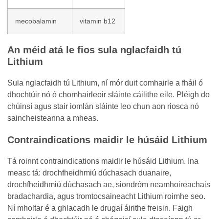
mecobalamin
vitamin b12
An méid atá le fios sula nglacfaidh tú
Lithium
Sula nglacfaidh tú Lithium, ní mór duit comhairle a fháil ó
dhochtúir nó ó chomhairleoir sláinte cáilithe eile. Pléigh do
chúinsí agus stair iomlán sláinte leo chun aon riosca nó
saincheisteanna a mheas.
Contraindications maidir le húsáid Lithium
Tá roinnt contraindications maidir le húsáid Lithium. Ina
measc tá: drochfheidhmiú dúchasach duanaire,
drochfheidhmiú dúchasach ae, siondróm neamhoireachais
bradachardia, agus tromtocsaineacht Lithium roimhe seo.
Ní mholtar é a ghlacadh le drugaí áirithe freisin. Faigh