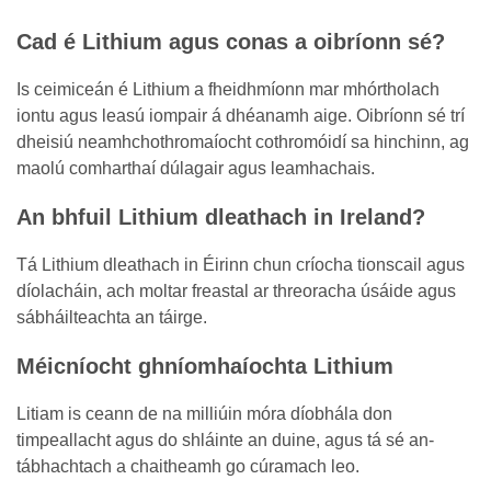
Cad é Lithium agus conas a oibríonn sé?
Is ceimiceán é Lithium a fheidhmíonn mar mhórtholach
iontu agus leasú iompair á dhéanamh aige. Oibríonn sé trí
dheisiú neamhchothromaíocht cothromóidí sa hinchinn, ag
maolú comharthaí dúlagair agus leamhachais.
An bhfuil Lithium dleathach in Ireland?
Tá Lithium dleathach in Éirinn chun críocha tionscail agus
díolacháin, ach moltar freastal ar threoracha úsáide agus
sábháilteachta an táirge.
Méicníocht ghníomhaíochta Lithium
Litiam is ceann de na milliúin móra díobhála don
timpeallacht agus do shláinte an duine, agus tá sé an-
tábhachtach a chaitheamh go cúramach leo.