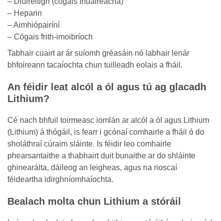
– Diúiréitigh (cógais fhuaireacha)
– Heparin
– Aimhiópairíní
– Cógais frith-imoibríoch
Tabhair cuairt ar ár suíomh gréasáin nó labhair lenár
bhfoireann tacaíochta chun tuilleadh eolais a fháil.
An féidir leat alcól a ól agus tú ag glacadh
Lithium?
Cé nach bhfuil toirmeasc iomlán ar alcól a ól agus Lithium
(Lithium) á thógáil, is fearr i gcónaí comhairle a fháil ó do
sholáthraí cúraim sláinte. Is féidir leo comhairle
phearsantaithe a thabhairt duit bunaithe ar do shláinte
ghinearálta, dáileog an leigheas, agus na rioscaí
féideartha idirghníomhaíochta.
Bealach molta chun Lithium a stóráil