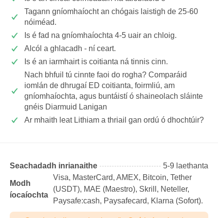
Tagann gníomhaíocht an chógais laistigh de 25-60
nóiméad.
Is é fad na gníomhaíochta 4-5 uair an chloig.
Alcól a ghlacadh - ní ceart.
Is é an iarmhairt is coitianta ná tinnis cinn.
Nach bhfuil tú cinnte faoi do rogha? Comparáid
iomlán de dhrugaí ED coitianta, foirmliú, am
gníomhaíochta, agus buntáistí ó shaineolach sláinte
gnéis Diarmuid Lanigan
Ar mhaith leat Lithiam a thriail gan ordú ó dhochtúir?
Seachadadh inrianaithe
5-9 laethanta
Visa, MasterCard, AMEX, Bitcoin, Tether
Modh
(USDТ), MAE (Maestro), Skrill, Neteller,
íocaíochta
Paysafe:cash, Paysafecard, Klarna (Sofort).