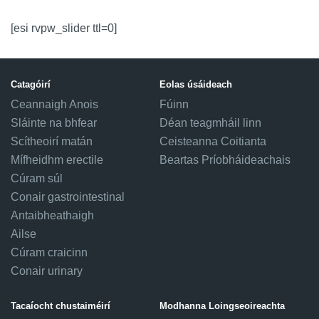
[esi rvpw_slider ttl=0]
Catagóirí
Eolas úsáideach
Ceannaigh Anois
Fúinn
Sláinte na bhfear
Déan teagmháil linn
Scítheoirí matán
Ceisteanna Coitianta
Mífheidhm erectile
Beartas Príobháideachais
Cúram súl
Conair gastrointestinal
Antaibheathaigh
Ailse
Cúram craicinn
Conair urinary
Tacaíocht chustaiméirí
Modhanna Loingseoireachta