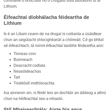
comhairle ó dhochtúir nó ó chógaisí sula dtosaíonn tú ar
Lithium.
Éifeachtaí díobhálacha féideartha de
Lithium
Is é an Litiam ceann de na drugaí is coitianta a úsáidtear
chun an iargúlacht shíocighéarúil a chóireáil. Cé go bhfuil
sé éifeachtach, tá roinnt éifeachtaí taoibhe féideartha ann:
Tinneas cinn
Buinneach
Deacracht codlata
Neasóideachas
Tart
Trioblóidí imdhíonachta
Ina ainneoin sin, is féidir leis an dochtúir an dáileog a athrú
chun na héifeachtaí seo a mhaolú.
Stíl Mhaireachtála: Aiste bia agus