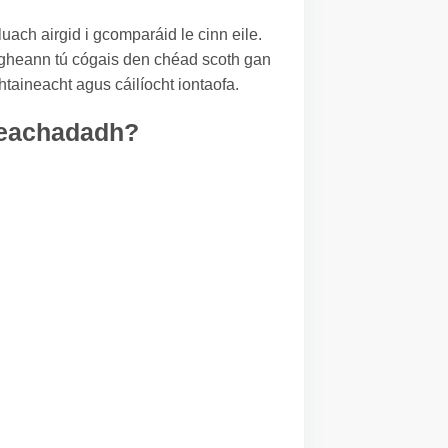
luach airgid i gcomparáid le cinn eile.
faigheann tú cógais den chéad scoth gan
taineacht agus cáilíocht iontaofa.
sheachadadh?