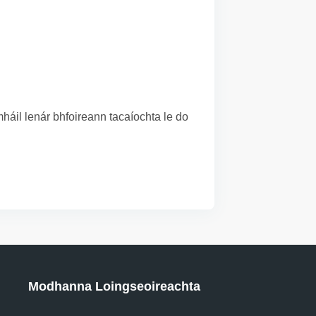
áil lenár bhfoireann tacaíochta le do
Modhanna Loingseoireachta