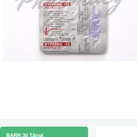
BARR 30 Táirgí