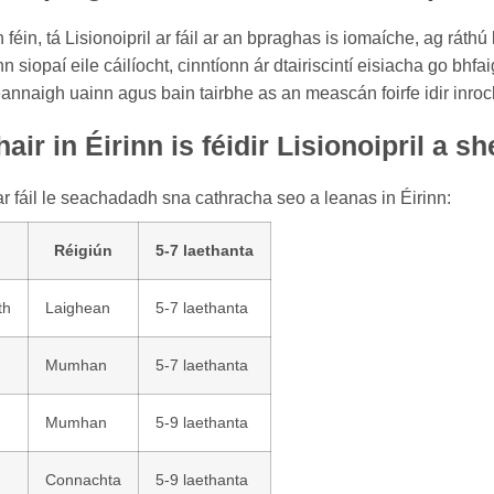
féin, tá Lisionoipril ar fáil ar an bpraghas is iomaíche, ag ráthú 
n siopaí eile cáilíocht, cinntíonn ár dtairiscintí eisiacha go bh
annaigh uainn agus bain tairbhe as an meascán foirfe idir inroch
air in Éirinn is féidir Lisionoipril a 
 ar fáil le seachadadh sna cathracha seo a leanas in Éirinn:
Réigiún
5-7 laethanta
th
Laighean
5-7 laethanta
Mumhan
5-7 laethanta
Mumhan
5-9 laethanta
Connachta
5-9 laethanta