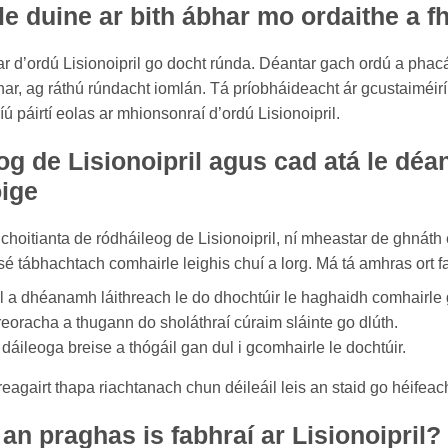
 le duine ar bith ábhar mo ordaithe a f
bhar d’ordú Lisionoipril go docht rúnda. Déantar gach ordú a pha
bhar, ag ráthú rúndacht iomlán. Tá príobháideacht ár gcustaiméir
íú páirtí eolas ar mhionsonraí d’ordú Lisionoipril.
g de Lisionoipril agus cad atá le dé
oige
oitianta de ródháileog de Lisionoipril, ní mheastar de ghnáth 
 sé tábhachtach comhairle leighis chuí a lorg. Má tá amhras ort fa
 a dhéanamh láithreach le do dhochtúir le haghaidh comhairle g
reoracha a thugann do sholáthraí cúraim sláinte go dlúth.
áileoga breise a thógáil gan dul i gcomhairle le dochtúir.
reagairt thapa riachtanach chun déileáil leis an staid go héifea
 an praghas is fabhraí ar Lisionoipril?