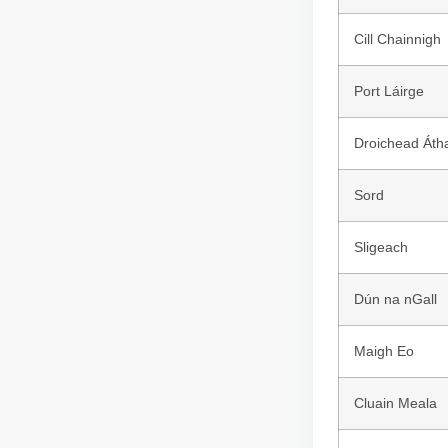
Cill Chainnigh
Port Láirge
Droichead Áth
Sord
Sligeach
Dún na nGall
Maigh Eo
Cluain Meala