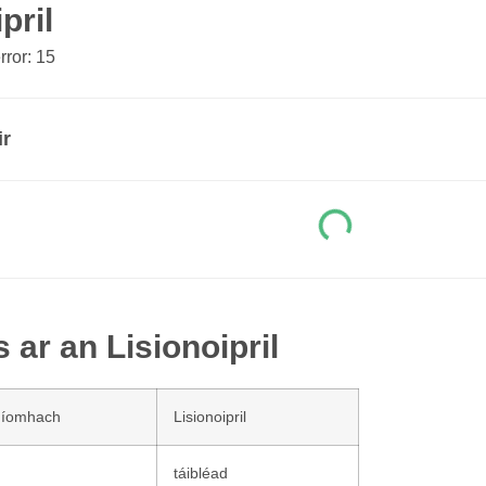
pril
ror: 15
ir
 ar an Lisionoipril
níomhach
Lisionoipril
táibléad