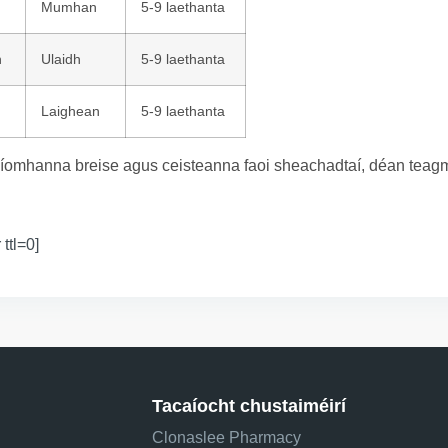
Mumhan
5-9 laethanta
n
Ulaidh
5-9 laethanta
Laighean
5-9 laethanta
íomhanna breise agus ceisteanna faoi sheachadtaí, déan teagmh
 ttl=0]
Tacaíocht chustaiméirí
Clonaslee Pharmacy