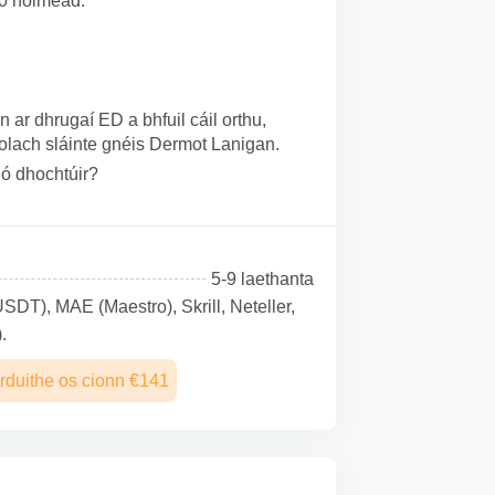
60 nóiméad.
r dhrugaí ED a bhfuil cáil orthu,
olach sláinte gnéis Dermot Lanigan.
ú ó dhochtúir?
5-9 laethanta
SDТ), MAE (Maestro), Skrill, Neteller,
.
rduithe os cionn €141