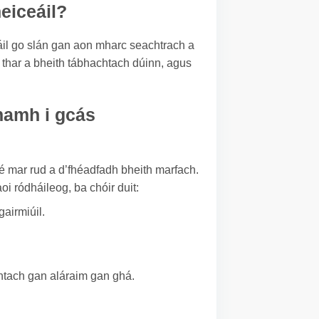
heiceáil?
cáil go slán gan aon mharc seachtrach a
í thar a bheith tábhachtach dúinn, agus
anamh i gcás
é mar rud a d’fhéadfadh bheith marfach.
oi ródháileog, ba chóir duit:
airmiúil.
chtach gan aláraim gan ghá.