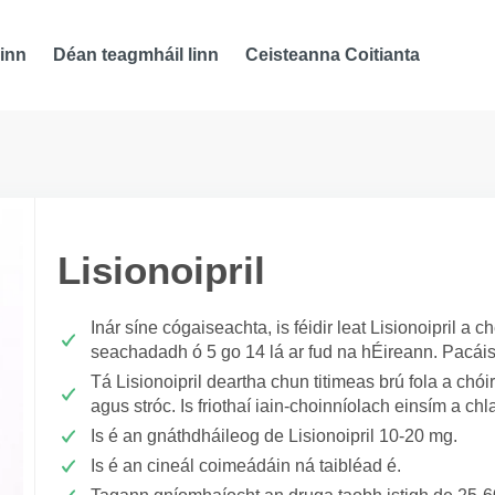
inn
Déan teagmháil linn
Ceisteanna Coitianta
Lisionoipril
Inár síne cógaiseachta, is féidir leat Lisionoipril a
seachadadh ó 5 go 14 lá ar fud na hÉireann. Pacáis
Tá Lisionoipril deartha chun titimeas brú fola a chóir
agus stróc. Is friothaí iain-choinníolach einsím a ch
Is é an gnáthdháileog de Lisionoipril 10-20 mg.
Is é an cineál coimeádáin ná taibléad é.