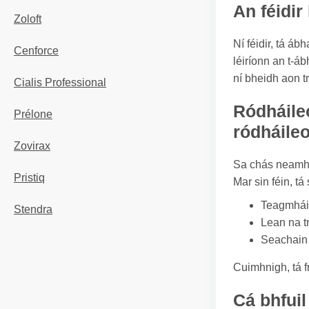
An féidir
Zoloft
Ní féidir, tá á
Cenforce
léiríonn an t-á
ní bheidh aon tr
Cialis Professional
Ródháileo
Prélone
ródháile
Zovirax
Sa chás neamhch
Pristiq
Mar sin féin, tá
Teagmháil
Stendra
Lean na t
Seachain d
Cuimhnigh, tá f
Cá bhfuil