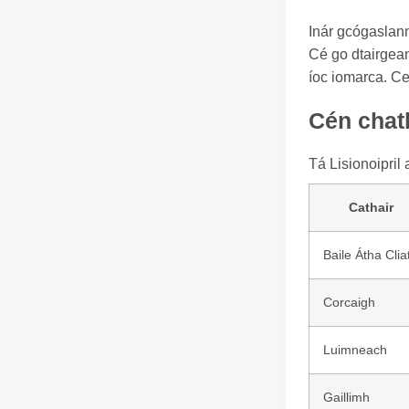
Inár gcógaslann 
Cé go dtairgean
íoc iomarca. Ce
Cén chath
Tá Lisionoipril
Cathair
Baile Átha Clia
Corcaigh
Luimneach
Gaillimh