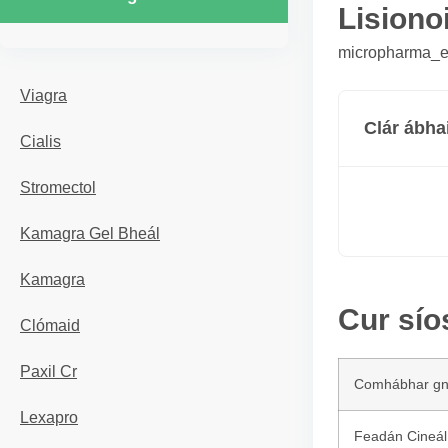
Lisionoi
micropharma_er
Viagra
Clár ábha
Cialis
Stromectol
Kamagra Gel Bheál
Kamagra
Cur síos
Clómaid
Paxil Cr
Comhábhar g
Lexapro
Feadán Cineál