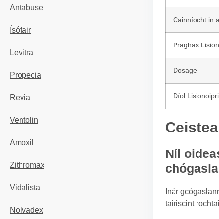
Antabuse
Cainníocht in 
Ísófair
Praghas Lisiono
Levitra
Dosage
Propecia
Díol Lisionoipri
Revia
Ventolin
Ceistea
Amoxil
Níl oidea
Zithromax
chógasl
Vidalista
Inár gcógaslann 
tairiscint roch
Nolvadex