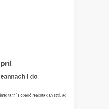
pril
cheannach i do
tímid taithí siopadóireachta gan stró, ag