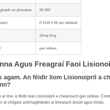
aghaidh an phacáiste
30-360
ipril
Ó EUR 0,98 per táibléad
10mg-5mg
l
gan oideas
nna Agus Freagraí Faoi Lisionoi
s agam. An féidir liom Lisionoipril a 
ann?
ar líne, is féidir leat Lisionoipril a cheannach gan oideas. Cinn
tain ar chógais ardchaighdeáin ar bhealach áisiúil agus rúnda.