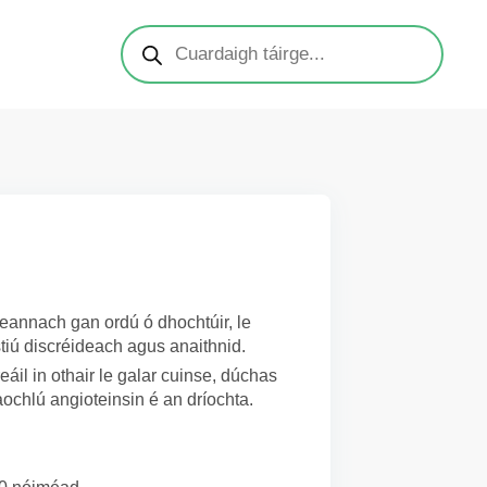
 cheannach gan ordú ó dhochtúir, le
tiú discréideach agus anaithnid.
eáil in othair le galar cuinse, dúchas
laochlú angioteinsin é an dríochta.