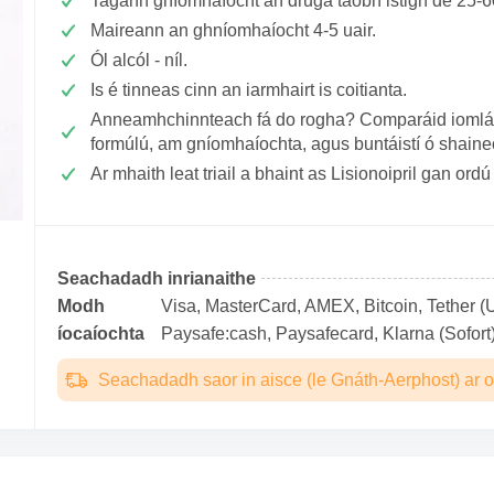
Tagann gníomhaíocht an druga taobh istigh de 25-
Maireann an ghníomhaíocht 4-5 uair.
Ól alcól - níl.
Is é tinneas cinn an iarmhairt is coitianta.
Anneamhchinnteach fá do rogha? Comparáid iomlán a
formúlú, am gníomhaíochta, agus buntáistí ó shaine
Ar mhaith leat triail a bhaint as Lisionoipril gan ord
Seachadadh inrianaithe
Modh
Visa, MasterCard, AMEX, Bitcoin, Tether (U
íocaíochta
Paysafe:cash, Paysafecard, Klarna (Sofort)
Seachadadh saor in aisce (le Gnáth-Aerphost) ar o