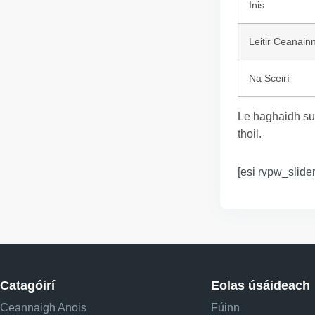
Inis
Leitir Ceanain
Na Sceirí
Le haghaidh su
thoil.
[esi rvpw_slider
Catagóirí
Eolas úsáideach
Ceannaigh Anois
Fúinn