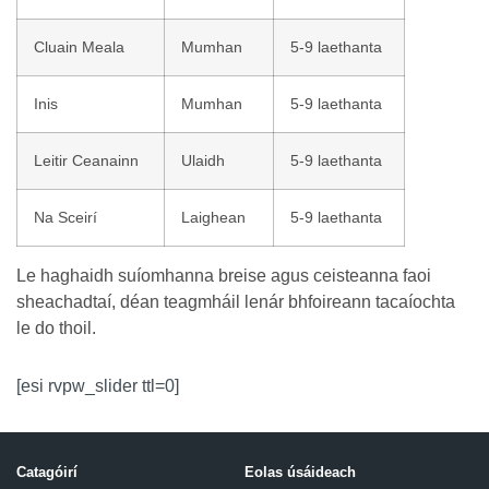
Cluain Meala
Mumhan
5-9 laethanta
Inis
Mumhan
5-9 laethanta
Leitir Ceanainn
Ulaidh
5-9 laethanta
Na Sceirí
Laighean
5-9 laethanta
Le haghaidh suíomhanna breise agus ceisteanna faoi
sheachadtaí, déan teagmháil lenár bhfoireann tacaíochta
le do thoil.
[esi rvpw_slider ttl=0]
Catagóirí
Eolas úsáideach