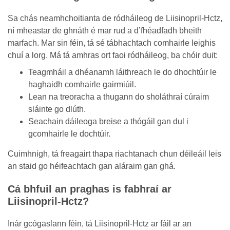
Sa chás neamhchoitianta de ródháileog de Liisinopril-Hctz,
ní mheastar de ghnáth é mar rud a d’fhéadfadh bheith
marfach. Mar sin féin, tá sé tábhachtach comhairle leighis
chuí a lorg. Má tá amhras ort faoi ródháileog, ba chóir duit:
Teagmháil a dhéanamh láithreach le do dhochtúir le
haghaidh comhairle gairmiúil.
Lean na treoracha a thugann do sholáthraí cúraim
sláinte go dlúth.
Seachain dáileoga breise a thógáil gan dul i
gcomhairle le dochtúir.
Cuimhnigh, tá freagairt thapa riachtanach chun déileáil leis
an staid go héifeachtach gan aláraim gan ghá.
Cá bhfuil an praghas is fabhraí ar
Liisinopril-Hctz?
Inár gcógaslann féin, tá Liisinopril-Hctz ar fáil ar an