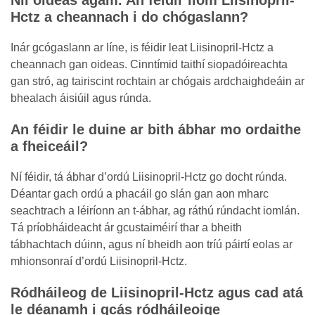
Níl oideas agam. An féidir liom Liisinopril-
Hctz a cheannach i do chógaslann?
Inár gcógaslann ar líne, is féidir leat Liisinopril-Hctz a
cheannach gan oideas. Cinntímid taithí siopadóireachta
gan stró, ag tairiscint rochtain ar chógais ardchaighdeáin ar
bhealach áisiúil agus rúnda.
An féidir le duine ar bith ábhar mo ordaithe
a fheiceáil?
Ní féidir, tá ábhar d’ordú Liisinopril-Hctz go docht rúnda.
Déantar gach ordú a phacáil go slán gan aon mharc
seachtrach a léiríonn an t-ábhar, ag ráthú rúndacht iomlán.
Tá príobháideacht ár gcustaiméirí thar a bheith
tábhachtach dúinn, agus ní bheidh aon tríú páirtí eolas ar
mhionsonraí d’ordú Liisinopril-Hctz.
Ródháileog de Liisinopril-Hctz agus cad atá
le déanamh i gcás ródháileoige