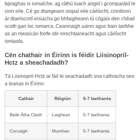
bpraghas is iomaíche, ag ráthú luach airgid i gcomparáid le
cinn eile. Cé go dtairgeann siopaí eile cáilíocht, cinntíonn
ár dtairiscintí eisiacha go bhfaigheann tú cógais den chéad
scoth gan íoc iomarca. Ceannaigh uainn agus bain tairbhe
as an meascán foirfe idir inrochtaineacht agus cáilíocht
iontaofa.
Cén chathair in Éirinn is féidir Liisinopril-
Hctz a sheachadadh?
Tá Liisinopril-Hctz ar fáil le seachadadh sna cathracha seo
a leanas in Éirinn:
Cathair
Réigiún
5-7 laethanta
Baile Átha Cliath
Laighean
5-7 laethanta
Corcaigh
Mumhan
5-7 laethanta