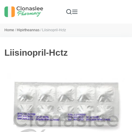
Home
/
Hipirtheannas
/ Liisinopril-Hctz
Liisinopril-Hctz