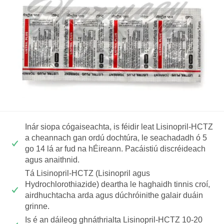
Inár siopa cógaiseachta, is féidir leat Lisinopril-HCTZ
a cheannach gan ordú dochtúra, le seachadadh ó 5
go 14 lá ar fud na hÉireann. Pacáistiú discréideach
agus anaithnid.
Tá Lisinopril-HCTZ (Lisinopril agus
Hydrochlorothiazide) deartha le haghaidh tinnis croí,
airdhuchtacha arda agus dúchróinithe galair duáin
grinne.
Is é an dáileog ghnáthrialta Lisinopril-HCTZ 10-20