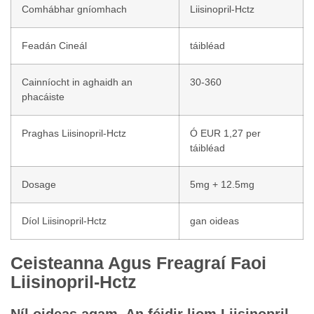
Comhábhar gníomhach
Liisinopril-Hctz
Feadán Cineál
táibléad
Cainníocht in aghaidh an
30-360
phacáiste
Praghas Liisinopril-Hctz
Ó EUR 1,27 per
táibléad
Dosage
5mg + 12.5mg
Díol Liisinopril-Hctz
gan oideas
Ceisteanna Agus Freagraí Faoi
Liisinopril-Hctz