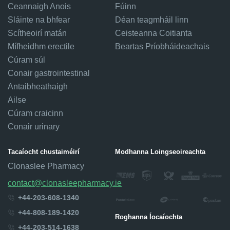
Ceannaigh Anois
Fúinn
Sláinte na bhfear
Déan teagmháil linn
Scítheoirí matán
Ceisteanna Coitianta
Mífheidhm erectile
Beartas Príobháideachais
Cúram súl
Conair gastrointestinal
Antaibheathaigh
Ailse
Cúram craicinn
Conair urinary
Tacaíocht chustaiméirí
Modhanna Loingseoireachta
Clonaslee Pharmacy
contact@clonasleepharmacy.ie
+44-203-608-1340
+44-808-189-1420
Roghanna Íocaíochta
+44-203-514-1638