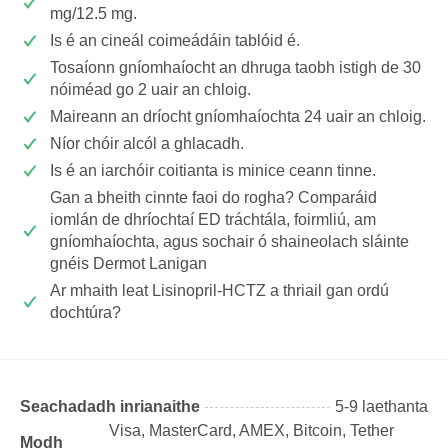
mg/12.5 mg.
Is é an cineál coimeádáin tablóid é.
Tosaíonn gníomhaíocht an dhruga taobh istigh de 30
nóiméad go 2 uair an chloig.
Maireann an dríocht gníomhaíochta 24 uair an chloig.
Níor chóir alcól a ghlacadh.
Is é an iarchóir coitianta is minice ceann tinne.
Gan a bheith cinnte faoi do rogha? Comparáid
iomlán de dhríochtaí ED tráchtála, foirmliú, am
gníomhaíochta, agus sochair ó shaineolach sláinte
gnéis Dermot Lanigan
Ar mhaith leat Lisinopril-HCTZ a thriail gan ordú
dochtúra?
Seachadadh inrianaithe
5-9 laethanta
Visa, MasterCard, AMEX, Bitcoin, Tether
Modh