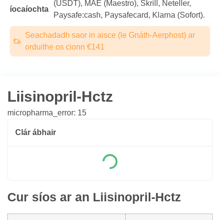
(USDТ), MAE (Maestro), Skrill, Neteller,
íocaíochta
Paysafe:cash, Paysafecard, Klarna (Sofort).
Seachadadh saor in aisce (le Gnáth-Aerphost) ar
orduithe os cionn €141
Liisinopril-Hctz
micropharma_error: 15
Clár ábhair
Cur síos ar an Liisinopril-Hctz