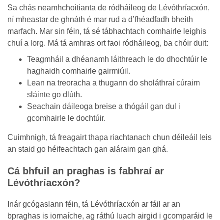
Sa chás neamhchoitianta de ródháileog de Lévóthríacxón,
ní mheastar de ghnáth é mar rud a d’fhéadfadh bheith
marfach. Mar sin féin, tá sé tábhachtach comhairle leighis
chuí a lorg. Má tá amhras ort faoi ródháileog, ba chóir duit:
Teagmháil a dhéanamh láithreach le do dhochtúir le
haghaidh comhairle gairmiúil.
Lean na treoracha a thugann do sholáthraí cúraim
sláinte go dlúth.
Seachain dáileoga breise a thógáil gan dul i
gcomhairle le dochtúir.
Cuimhnigh, tá freagairt thapa riachtanach chun déileáil leis
an staid go héifeachtach gan aláraim gan ghá.
Cá bhfuil an praghas is fabhraí ar
Lévóthríacxón?
Inár gcógaslann féin, tá Lévóthríacxón ar fáil ar an
bpraghas is iomaíche, ag ráthú luach airgid i gcomparáid le