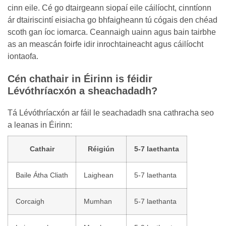
cinn eile. Cé go dtairgeann siopaí eile cáilíocht, cinntíonn
ár dtairiscintí eisiacha go bhfaigheann tú cógais den chéad
scoth gan íoc iomarca. Ceannaigh uainn agus bain tairbhe
as an meascán foirfe idir inrochtaineacht agus cáilíocht
iontaofa.
Cén chathair in Éirinn is féidir
Lévóthríacxón a sheachadadh?
Tá Lévóthríacxón ar fáil le seachadadh sna cathracha seo
a leanas in Éirinn:
Cathair
Réigiún
5-7 laethanta
Baile Átha Cliath
Laighean
5-7 laethanta
Corcaigh
Mumhan
5-7 laethanta