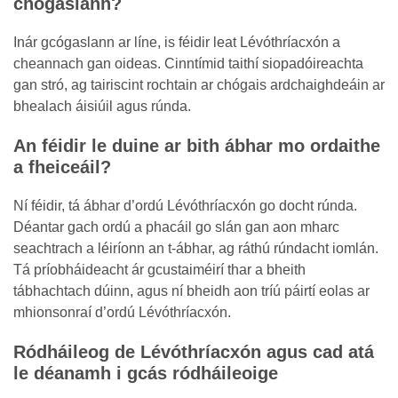
chógaslann?
Inár gcógaslann ar líne, is féidir leat Lévóthríacxón a
cheannach gan oideas. Cinntímid taithí siopadóireachta
gan stró, ag tairiscint rochtain ar chógais ardchaighdeáin ar
bhealach áisiúil agus rúnda.
An féidir le duine ar bith ábhar mo ordaithe
a fheiceáil?
Ní féidir, tá ábhar d’ordú Lévóthríacxón go docht rúnda.
Déantar gach ordú a phacáil go slán gan aon mharc
seachtrach a léiríonn an t-ábhar, ag ráthú rúndacht iomlán.
Tá príobháideacht ár gcustaiméirí thar a bheith
tábhachtach dúinn, agus ní bheidh aon tríú páirtí eolas ar
mhionsonraí d’ordú Lévóthríacxón.
Ródháileog de Lévóthríacxón agus cad atá
le déanamh i gcás ródháileoige