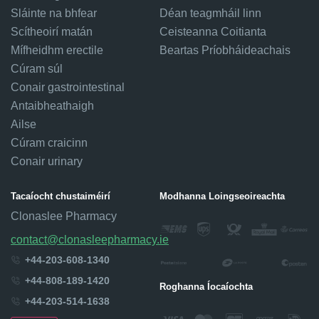
Sláinte na bhfear
Déan teagmháil linn
Scítheoirí matán
Ceisteanna Coitianta
Mífheidhm erectile
Beartas Príobháideachais
Cúram súl
Conair gastrointestinal
Antaibheathaigh
Ailse
Cúram craicinn
Conair urinary
Tacaíocht chustaiméirí
Modhanna Loingseoireachta
Clonaslee Pharmacy
contact@clonasleepharmacy.ie
+44-203-608-1340
+44-808-189-1420
Roghanna Íocaíochta
+44-203-514-1638