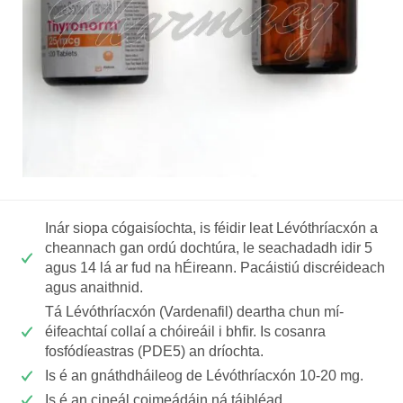
Inár siopa cógaisíochta, is féidir leat Lévóthríacxón a
cheannach gan ordú dochtúra, le seachadadh idir 5
agus 14 lá ar fud na hÉireann. Pacáistiú discréideach
agus anaithnid.
Tá Lévóthríacxón (Vardenafil) deartha chun mí-
éifeachtaí collaí a chóireáil i bhfir. Is cosanra
fosfódíeastras (PDE5) an dríochta.
Is é an gnáthdháileog de Lévóthríacxón 10-20 mg.
Is é an cineál coimeádáin ná táibléad