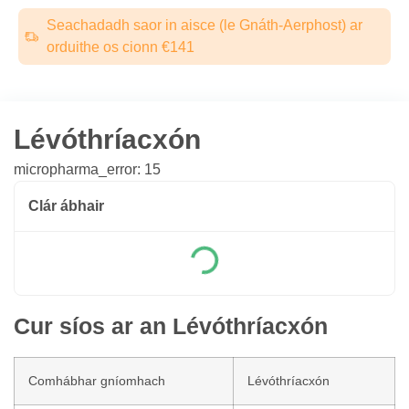
Seachadadh saor in aisce (le Gnáth-Aerphost) ar
orduithe os cionn €141
Lévóthríacxón
micropharma_error: 15
Clár ábhair
Cur síos ar an Lévóthríacxón
Comhábhar gníomhach
Lévóthríacxón