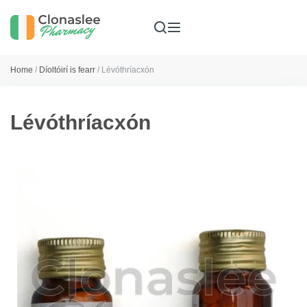
Home
/
Díoltóirí is fearr
/ Lévóthríacxón
Lévóthríacxón