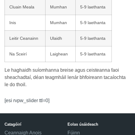
Cluain Meala
Mumhan
5-9 laethanta
Inis
Mumhan
5-9 laethanta
Leitir Ceanainn
Ulaidh
5-9 laethanta
Na Sceirí
Laighean
5-9 laethanta
Le haghaidh suíomhanna breise agus ceisteanna faoi
sheachadtaí, déan teagmháil lenár bhfoireann tacaíochta
le do thoil.
[esi rvpw_slider ttl=0]
Catagóirí
Eolas úsáideach
Ceannaigh Anois
Fúinn