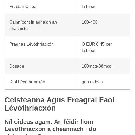
Feadán Cineál
táibléad
Cainníocht in aghaidh an
100-400
phacáiste
Praghas Lévóthríacxón
Ó EUR 0,45 per
táibléad
Dosage
100mcg-88mcg
Díol Lévóthríacxón
gan oideas
Ceisteanna Agus Freagraí Faoi
Lévóthríacxón
Níl oideas agam. An féidir liom
Lévóthríacxón a cheannach i do