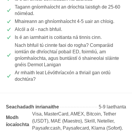
Tagann gníomhaíocht an dríochta laistigh de 25-60
nóiméad.
Mhaireann an ghníomhaíocht 4-5 uair an chloig.
Alcól a ól - nach bhfuil.
Is é an iarmhairt is coitianta ná tinnis cinn.
Nach bhfuil tú cinnte faoi do rogha? Comparáid
iomlán de dhríochtaí pobail ED, foirmliú, am
gníomhaíochta, agus buntáistí ó shaineolai sláinte
gnéis Dermot Lanigan
Ar mhaith leat Lévóthríacxón a thriail gan ordú
dochtúra?
Seachadadh inrianaithe
5-9 laethanta
Visa, MasterCard, AMEX, Bitcoin, Tether
Modh
(USDТ), MAE (Maestro), Skrill, Neteller,
íocaíochta
Paysafe:cash, Paysafecard, Klarna (Sofort).