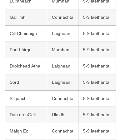
Luimneach
Mumhan
5-9 laethanta
Gaillimh
Connachta
5-9 laethanta
Cill Chainnigh
Laighean
5-9 laethanta
Port Láirge
Mumhan
5-9 laethanta
Droichead Átha
Laighean
5-9 laethanta
Sord
Laighean
5-9 laethanta
Sligeach
Connachta
5-9 laethanta
Dún na nGall
Ulaidh
5-9 laethanta
Maigh Eo
Connachta
5-9 laethanta