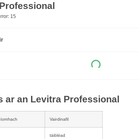
 Professional
ror: 15
ir
s ar an Levitra Professional
níomhach
Vairdinafil
táibléad