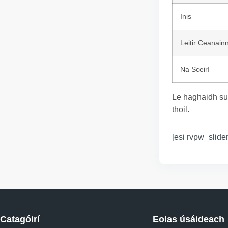
Inis
Leitir Ceanain
Na Sceirí
Le haghaidh su
thoil.
[esi rvpw_slider
Catagóirí
Eolas úsáideach