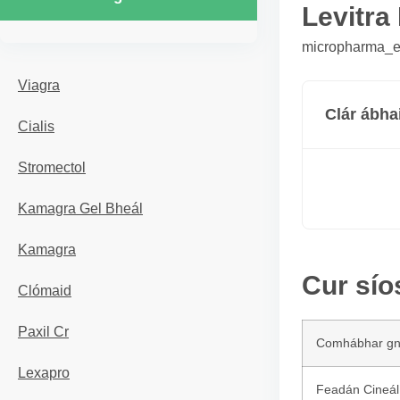
Levitra
micropharma_er
Viagra
Clár ábha
Cialis
Stromectol
Kamagra Gel Bheál
Kamagra
Cur sío
Clómaid
Paxil Cr
Comhábhar g
Lexapro
Feadán Cineál