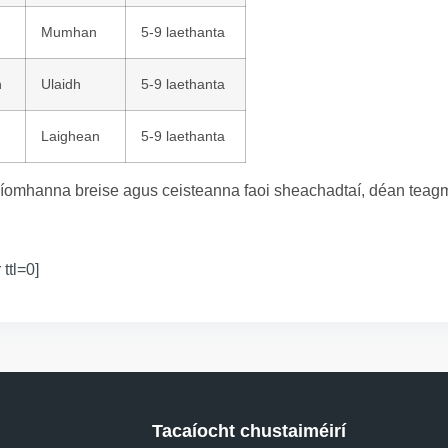
Mumhan
5-9 laethanta
n
Ulaidh
5-9 laethanta
Laighean
5-9 laethanta
íomhanna breise agus ceisteanna faoi sheachadtaí, déan teagmh
 ttl=0]
Tacaíocht chustaiméirí