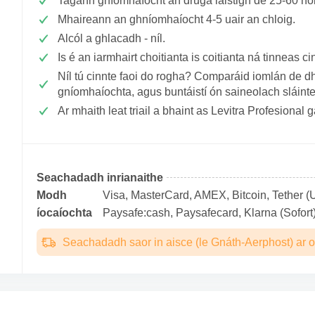
Tagann gníomhaíocht an druga laistigh de 25-60 n
Mhaireann an ghníomhaíocht 4-5 uair an chloig.
Alcól a ghlacadh - níl.
Is é an iarmhairt choitianta is coitianta ná tinneas ci
Níl tú cinnte faoi do rogha? Comparáid iomlán de d
gníomhaíochta, agus buntáistí ón saineolach sláin
Ar mhaith leat triail a bhaint as Levitra Profesional
Seachadadh inrianaithe
Modh
Visa, MasterCard, AMEX, Bitcoin, Tether (U
íocaíochta
Paysafe:cash, Paysafecard, Klarna (Sofort)
Seachadadh saor in aisce (le Gnáth-Aerphost) ar o