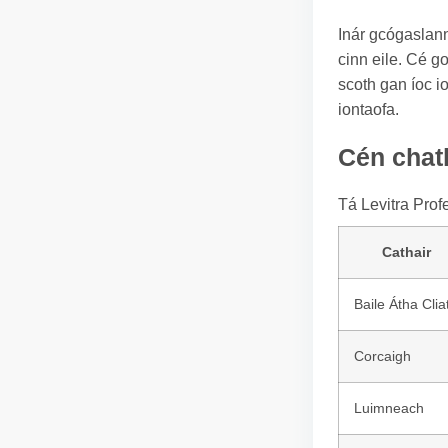
Inár gcógaslann 
cinn eile. Cé go
scoth gan íoc i
iontaofa.
Cén chath
Tá Levitra Prof
Cathair
Baile Átha Clia
Corcaigh
Luimneach