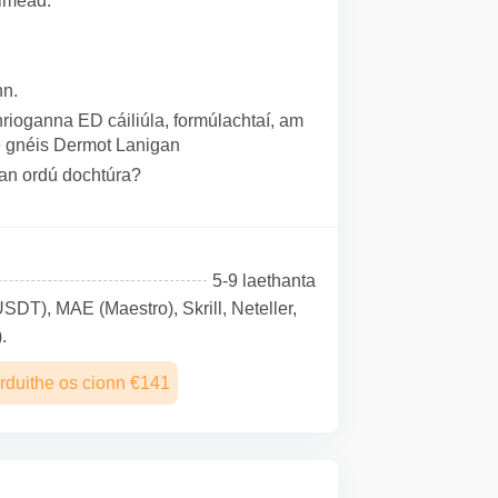
óiméad.
nn.
hrioganna ED cáiliúla, formúlachtaí, am
te gnéis Dermot Lanigan
 gan ordú dochtúra?
5-9 laethanta
SDТ), MAE (Maestro), Skrill, Neteller,
.
rduithe os cionn €141