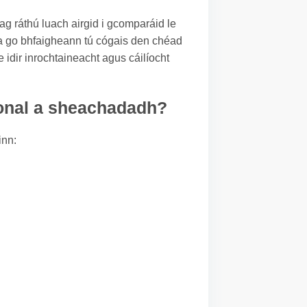
 ag ráthú luach airgid i gcomparáid le
acha go bhfaigheann tú cógais den chéad
idir inrochtaineacht agus cáilíocht
sional a sheachadadh?
inn: