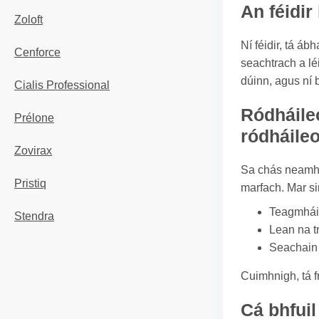
An féidir
Zoloft
Ní féidir, tá á
Cenforce
seachtrach a lé
dúinn, agus ní 
Cialis Professional
Ródháile
Prélone
ródháile
Zovirax
Sa chás neamhch
Pristiq
marfach. Mar sin
Teagmháil
Stendra
Lean na t
Seachain d
Cuimhnigh, tá f
Cá bhfuil