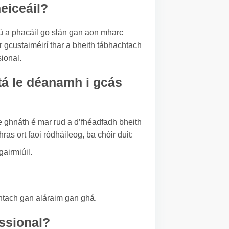
heiceáil?
rdú a phacáil go slán gan aon mharc
r gcustaiméirí thar a bheith tábhachtach
sional.
tá le déanamh i gcás
e ghnáth é mar rud a d’fhéadfadh bheith
ras ort faoi ródháileog, ba chóir duit:
airmiúil.
chtach gan aláraim gan ghá.
essional?