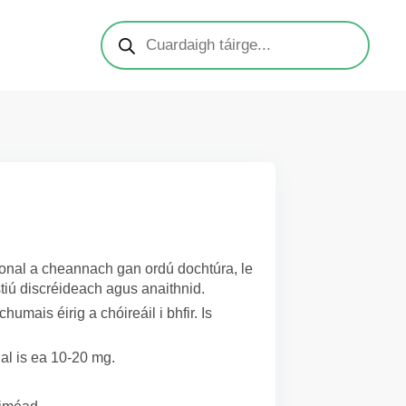
esional a cheannach gan ordú dochtúra, le
tiú discréideach agus anaithnid.
umais éirig a chóireáil i bhfir. Is
al is ea 10-20 mg.