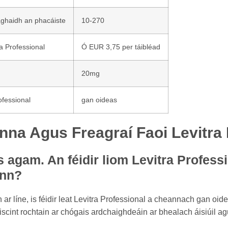
aghaidh an phacáiste
10-270
a Professional
Ó EUR 3,75 per táibléad
20mg
ofessional
gan oideas
nna Agus Freagraí Faoi Levitra 
s agam. An féidir liom Levitra Profess
ann?
 ar líne, is féidir leat Levitra Professional a cheannach gan oid
iriscint rochtain ar chógais ardchaighdeáin ar bhealach áisiúil a