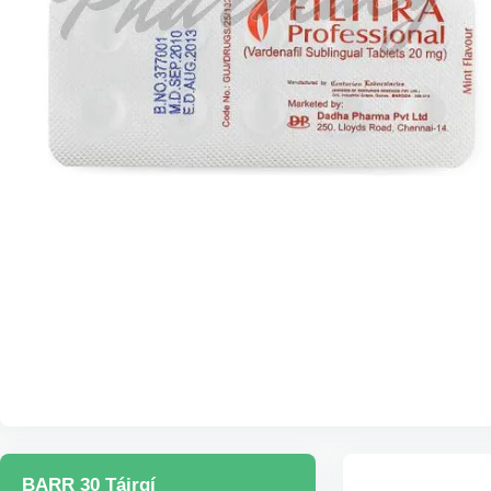
BARR 30 Táirgí