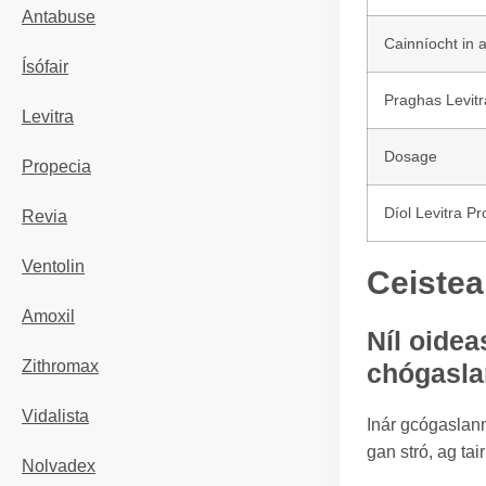
Antabuse
Cainníocht in 
Ísófair
Praghas Levitr
Levitra
Dosage
Propecia
Díol Levitra Pr
Revia
Ventolin
Ceistea
Amoxil
Níl oidea
Zithromax
chógasl
Vidalista
Inár gcógaslann
gan stró, ag ta
Nolvadex