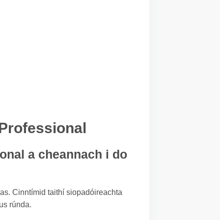
Professional
ional a cheannach i do
eas. Cinntímid taithí siopadóireachta
gus rúnda.