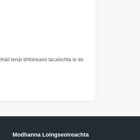
áil lenár bhfoireann tacaíochta le do
Modhanna Loingseoireachta