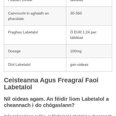
Cainníocht in aghaidh an
30-360
phacáiste
Praghas Labetalol
Ó EUR 1,24 per
táibléad
Dosage
100mg
Díol Labetalol
gan oideas
Ceisteanna Agus Freagraí Faoi
Labetalol
Níl oideas agam. An féidir liom Labetalol a
cheannach i do chógaslann?