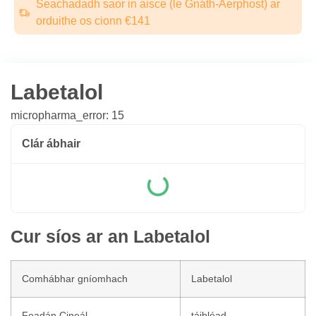
Seachadadh saor in aisce (le Gnáth-Aerphost) ar
orduithe os cionn €141
Labetalol
micropharma_error: 15
Clár ábhair
Cur síos ar an Labetalol
Comhábhar gníomhach
Labetalol
Feadán Cineál
táibléad