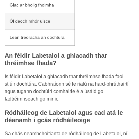
Glac ar bhoilg fholmha
Ól deoch mhór uisce
Lean treoracha an dochtúra
An féidir Labetalol a ghlacadh thar
thréimhse fhada?
Is féidir Labetalol a ghlacadh thar thréimhse fhada faoi
stiúir dochtúra. Cabhraíonn sé le rialú na hard-bhrúthairtí
agus tugann dochtúirí comhairle é a úsáid go
fadtréimhseach go minic.
Ródháileog de Labetalol agus cad atá le
déanamh i gcás ródháileoige
Sa chás neamhchoitianta de ródháileog de Labetalol, ní