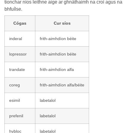
tionchar níos leithne aige ar ghnáthaimh na croí agus na
bhfuílse.
Cógas
Cur síos
inderal
frith-aimhdíon béite
lopressor
frith-aimhdíon béite
trandate
frith-aimhdíon alfa
coreg
frith-aimhdíon alfa/béite
esimil
labetalol
prefenil
labetalol
hybloc
labetalol