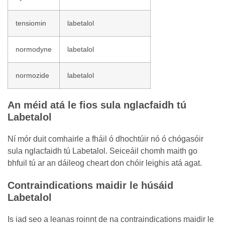
tensiomin
labetalol
normodyne
labetalol
normozide
labetalol
An méid atá le fios sula nglacfaidh tú
Labetalol
Ní mór duit comhairle a fháil ó dhochtúir nó ó chógasóir
sula nglacfaidh tú Labetalol. Seiceáil chomh maith go
bhfuil tú ar an dáileog cheart don chóir leighis atá agat.
Contraindications maidir le húsáid
Labetalol
Is iad seo a leanas roinnt de na contraindications maidir le