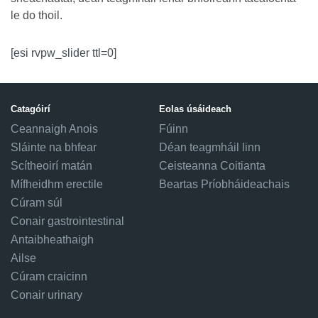
le do thoil.
[esi rvpw_slider ttl=0]
Catagóirí
Eolas úsáideach
Ceannaigh Anois
Fúinn
Sláinte na bhfear
Déan teagmháil linn
Scítheoirí matán
Ceisteanna Coitianta
Mífheidhm erectile
Beartas Príobháideachais
Cúram súl
Conair gastrointestinal
Antaibheathaigh
Ailse
Cúram craicinn
Conair urinary