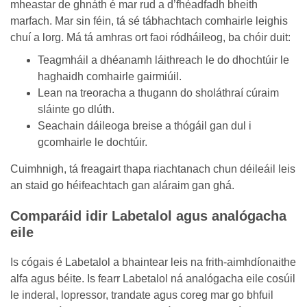
mheastar de ghnáth é mar rud a d’fhéadfadh bheith
marfach. Mar sin féin, tá sé tábhachtach comhairle leighis
chuí a lorg. Má tá amhras ort faoi ródháileog, ba chóir duit:
Teagmháil a dhéanamh láithreach le do dhochtúir le
haghaidh comhairle gairmiúil.
Lean na treoracha a thugann do sholáthraí cúraim
sláinte go dlúth.
Seachain dáileoga breise a thógáil gan dul i
gcomhairle le dochtúir.
Cuimhnigh, tá freagairt thapa riachtanach chun déileáil leis
an staid go héifeachtach gan aláraim gan ghá.
Comparáid idir Labetalol agus analógacha
eile
Is cógais é Labetalol a bhaintear leis na frith-aimhdíonaithe
alfa agus béite. Is fearr Labetalol ná analógacha eile cosúil
le inderal, lopressor, trandate agus coreg mar go bhfuil