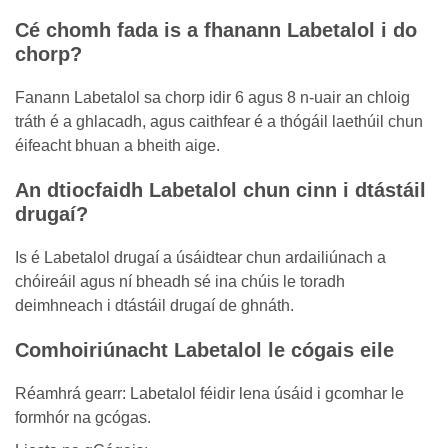
Cé chomh fada is a fhanann Labetalol i do
chorp?
Fanann Labetalol sa chorp idir 6 agus 8 n-uair an chloig
tráth é a ghlacadh, agus caithfear é a thógáil laethúil chun
éifeacht bhuan a bheith aige.
An dtiocfaidh Labetalol chun cinn i dtástáil
drugaí?
Is é Labetalol drugaí a úsáidtear chun ardailiúnach a
chóireáil agus ní bheadh sé ina chúis le toradh
deimhneach i dtástáil drugaí de ghnáth.
Comhoiriúnacht Labetalol le cógais eile
Réamhrá gearr: Labetalol féidir lena úsáid i gcomhar le
formhór na gcógas.