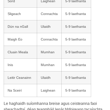
Sord
Laighean
5-9 laethanta
Sligeach
Connachta
5-9 laethanta
Dún na nGall
Ulaidh
5-9 laethanta
Maigh Eo
Connachta
5-9 laethanta
Cluain Meala
Mumhan
5-9 laethanta
Inis
Mumhan
5-9 laethanta
Leitir Ceanainn
Ulaidh
5-9 laethanta
Na Sceirí
Laighean
5-9 laethanta
Le haghaidh suíomhanna breise agus ceisteanna faoi
sheachadtaí, déan teagmháil lenár bhfoireann tacaíochta