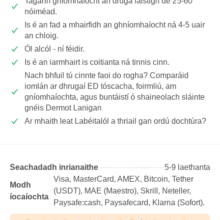
Tagann gníomhaíocht an druga laistigh de 25-60
nóiméad.
Is é an fad a mhairfidh an ghníomhaíocht ná 4-5 uair
an chloig.
Ól alcól - ní féidir.
Is é an iarmhairt is coitianta ná tinnis cinn.
Nach bhfuil tú cinnte faoi do rogha? Comparáid
iomlán ar dhrugaí ED tóscacha, foirmliú, am
gníomhaíochta, agus buntáistí ó shaineolach sláinte
gnéis Dermot Lanigan
Ar mhaith leat Labéitalól a thriail gan ordú dochtúra?
Seachadadh inrianaithe
5-9 laethanta
Visa, MasterCard, AMEX, Bitcoin, Tether
Modh
(USDТ), MAE (Maestro), Skrill, Neteller,
íocaíochta
Paysafe:cash, Paysafecard, Klarna (Sofort).