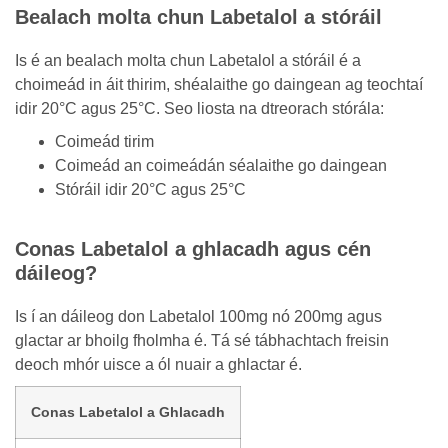
Bealach molta chun Labetalol a stóráil
Is é an bealach molta chun Labetalol a stóráil é a
choimeád in áit thirim, shéalaithe go daingean ag teochtaí
idir 20°C agus 25°C. Seo liosta na dtreorach stórála:
Coimeád tirim
Coimeád an coimeádán séalaithe go daingean
Stóráil idir 20°C agus 25°C
Conas Labetalol a ghlacadh agus cén
dáileog?
Is í an dáileog don Labetalol 100mg nó 200mg agus
glactar ar bhoilg fholmha é. Tá sé tábhachtach freisin
deoch mhór uisce a ól nuair a ghlactar é.
Conas Labetalol a Ghlacadh