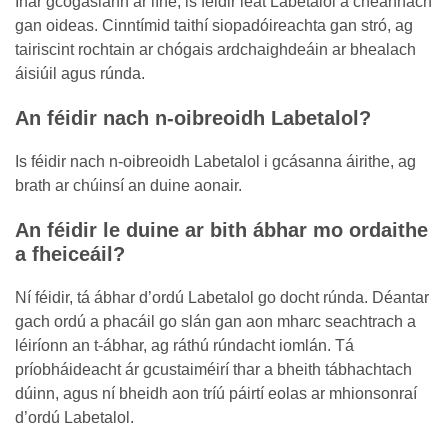
Inár gcógaslann ar líne, is féidir leat Labetalol a cheannach
gan oideas. Cinntímid taithí siopadóireachta gan stró, ag
tairiscint rochtain ar chógais ardchaighdeáin ar bhealach
áisiúil agus rúnda.
An féidir nach n-oibreoidh Labetalol?
Is féidir nach n-oibreoidh Labetalol i gcásanna áirithe, ag
brath ar chúinsí an duine aonair.
An féidir le duine ar bith ábhar mo ordaithe
a fheiceáil?
Ní féidir, tá ábhar d’ordú Labetalol go docht rúnda. Déantar
gach ordú a phacáil go slán gan aon mharc seachtrach a
léiríonn an t-ábhar, ag ráthú rúndacht iomlán. Tá
príobháideacht ár gcustaiméirí thar a bheith tábhachtach
dúinn, agus ní bheidh aon tríú páirtí eolas ar mhionsonraí
d’ordú Labetalol.