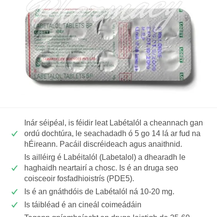
Inár séipéal, is féidir leat Labétalól a cheannach gan
ordú dochtúra, le seachadadh ó 5 go 14 lá ar fud na
hÉireann. Pacáil discréideach agus anaithnid.
Is ailléirg é Labéitalól (Labetalol) a dhearadh le
haghaidh neartairí a chosc. Is é an druga seo
coisceoir fosfadhioistrís (PDE5).
Is é an gnáthdóis de Labétalól ná 10-20 mg.
Is táibléad é an cineál coimeádáin