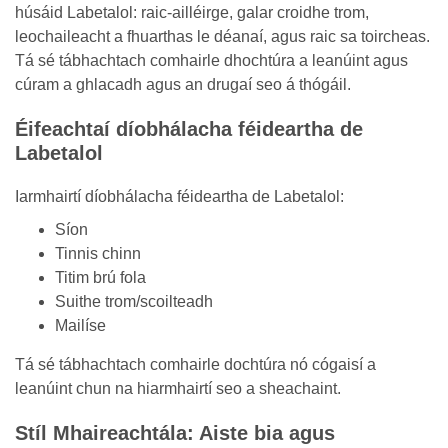
húsáid Labetalol: raic-ailléirge, galar croidhe trom,
leochaileacht a fhuarthas le déanaí, agus raic sa toircheas.
Tá sé tábhachtach comhairle dhochtúra a leanúint agus
cúram a ghlacadh agus an drugaí seo á thógáil.
Éifeachtaí díobhálacha féideartha de
Labetalol
Iarmhairtí díobhálacha féideartha de Labetalol:
Síon
Tinnis chinn
Titim brú fola
Suithe trom/scoilteadh
Mailíse
Tá sé tábhachtach comhairle dochtúra nó cógaisí a
leanúint chun na hiarmhairtí seo a sheachaint.
Stíl Mhaireachtála: Aiste bia agus