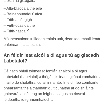
Liosta na gCógais:
– Alfa-blaocálaithe eile
– Bainebhunaidí Calca
– Frith-ailléirgigh
– Frith-ocsaídaithe
– Frith-nascairí
Má theastaíonn tuilleadh eolais uait, déan teagmháil lenár
bhfoireann tacaíochta.
An féidir leat alcól a ól agus tú ag glacadh
Labetalol?
Cé nach bhfuil toirmeasc iomlán ar alcól a ól agus
Labetalol (Labetalol) á thógáil, is fearr i gcónaí comhairle a
fháil ó do sholáthraí cúraim sláinte. Is féidir leo comhairle
phearsantaithe a thabhairt duit bunaithe ar do shláinte
ghinearálta, dáileog an leigheas, agus na rioscaí
féideartha idirghníomhaíochta.