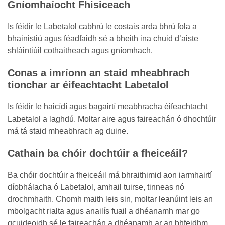
Gníomhaíocht Fhisiceach
Is féidir le Labetalol cabhrú le costais arda bhrú fola a
bhainistiú agus féadfaidh sé a bheith ina chuid d’aiste
shláintiúil cothaitheach agus gníomhach.
Conas a imríonn an staid mheabhrach
tionchar ar éifeachtacht Labetalol
Is féidir le haicídí agus bagairtí meabhracha éifeachtacht
Labetalol a laghdú. Moltar aire agus faireachán ó dhochtúir
má tá staid mheabhrach ag duine.
Cathain ba chóir dochtúir a fheiceáil?
Ba chóir dochtúir a fheiceáil má bhraithimid aon iarmhairtí
díobhálacha ó Labetalol, amhail tuirse, tinneas nó
drochmhaith. Chomh maith leis sin, moltar leanúint leis an
mbolgacht rialta agus anailís fuail a dhéanamh mar go
gcuideoidh sé le faireachán a dhéanamh ar an bhfeidhm