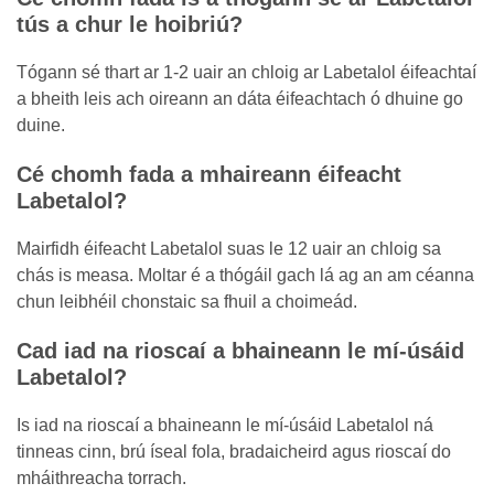
tús a chur le hoibriú?
Tógann sé thart ar 1-2 uair an chloig ar Labetalol éifeachtaí
a bheith leis ach oireann an dáta éifeachtach ó dhuine go
duine.
Cé chomh fada a mhaireann éifeacht
Labetalol?
Mairfidh éifeacht Labetalol suas le 12 uair an chloig sa
chás is measa. Moltar é a thógáil gach lá ag an am céanna
chun leibhéil chonstaic sa fhuil a choimeád.
Cad iad na rioscaí a bhaineann le mí-úsáid
Labetalol?
Is iad na rioscaí a bhaineann le mí-úsáid Labetalol ná
tinneas cinn, brú íseal fola, bradaicheird agus rioscaí do
mháithreacha torrach.