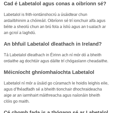
Cad é Labetalol agus conas a oibríonn sé?
Labetalol is frith-iontánshocrú a úsáidtear chun
ardailbhinim a chóireáil. Oibríonn sé trí ionchuir alfa agus
béite a sheolú chun an brú fola a ísliú agus an t-ualach ar
an gcroí a laghdú.
An bhfuil Labetalol dleathach in Ireland?
Tá Labetalol dleathach in Éirinn ach ní mór dó a bheith
ordaithe ag dochtúir agus dáilte trí chógaslann cheadaithe.
Méicníocht ghníomhaíochta Labetalol
Labetalol ní mór a úsáid go cúramach le hoidis leighis eile,
agus d’fhéadfadh sé a bheith tionchair dhochraideacha
aige ar an iarmhairt máithreacha agus naíonáin bheith
clóis go maith.
Cé chomh fada is a thógann sé ar Labetalol