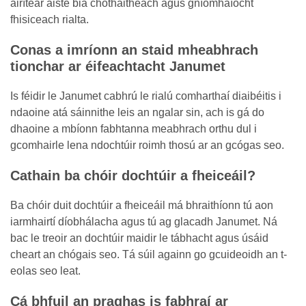
áirítear aiste bia chothaitheach agus gníomhaíocht
fhisiceach rialta.
Conas a imríonn an staid mheabhrach
tionchar ar éifeachtacht Janumet
Is féidir le Janumet cabhrú le rialú comharthaí diaibéitis i
ndaoine atá sáinnithe leis an ngalar sin, ach is gá do
dhaoine a mbíonn fabhtanna meabhrach orthu dul i
gcomhairle lena ndochtúir roimh thosú ar an gcógas seo.
Cathain ba chóir dochtúir a fheiceáil?
Ba chóir duit dochtúir a fheiceáil má bhraithíonn tú aon
iarmhairtí díobhálacha agus tú ag glacadh Janumet. Ná
bac le treoir an dochtúir maidir le tábhacht agus úsáid
cheart an chógais seo. Tá súil againn go gcuideoidh an t-
eolas seo leat.
Cá bhfuil an praghas is fabhraí ar