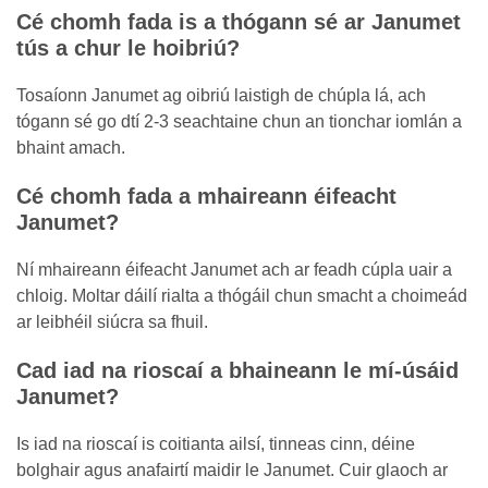
Cé chomh fada is a thógann sé ar Janumet
tús a chur le hoibriú?
Tosaíonn Janumet ag oibriú laistigh de chúpla lá, ach
tógann sé go dtí 2-3 seachtaine chun an tionchar iomlán a
bhaint amach.
Cé chomh fada a mhaireann éifeacht
Janumet?
Ní mhaireann éifeacht Janumet ach ar feadh cúpla uair a
chloig. Moltar dáilí rialta a thógáil chun smacht a choimeád
ar leibhéil siúcra sa fhuil.
Cad iad na rioscaí a bhaineann le mí-úsáid
Janumet?
Is iad na rioscaí is coitianta ailsí, tinneas cinn, déine
bolghair agus anafairtí maidir le Janumet. Cuir glaoch ar