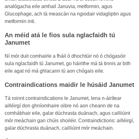
analógacha eile amhail Januvia, metformin, agus
Glucophage, ach tá meascán na ngiodair vidagliptin agus
metformin inti.
An méid atá le fios sula nglacfaidh tú
Janumet
Ní mór duit comhairle a fháil ó dhochtúir nó ó chógasóir
sula nglacfaidh tú Janumet, go háirithe má tá tinnis ar bith
eile agat nó má ghlacann tú aon chógais eile.
Contraindications maidir le húsáid Janumet
Tá roinnt contraindications le Janumet, lena n-áirítear
ailléirgí don ghníomhaire oibre nó aon cheann de na
comhábhair eile, galar dúchrasta duánach, agus cailliúint
mór meáchain gan chúis shoiléir. Contraindictions: ailléirgí,
galar dúchrasta duánach, cailliúint mór meáchain.