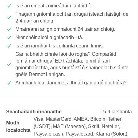
Is é an cineál coimeádáin tablóid í.
Thagann gníomhaíocht an drugaí isteach laistigh de
2-4 uair an chloig.
Mhaireann an gníomhaíocht 24 uair an chloig.
Níor chóir alcól a ghlacadh - tá.
Is é an iarmhairt is coitianta ceann tinnis.
Gan a bheith cinnte faoi do rogha? Comparáid
iomlán ar dhrugaí ED tráchtála, foirmliú, am
gníomhaíochta, agus buntáistí ó shaineolach sláinte
gnéis Dermot Lanigan.
Ar mhaith leat Janumet a thriail gan ordú dochtúra?
Seachadadh inrianaithe
5-9 laethanta
Visa, MasterCard, AMEX, Bitcoin, Tether
Modh
(USDТ), MAE (Maestro), Skrill, Neteller,
íocaíochta
Paysafe:cash, Paysafecard, Klarna (Sofort).