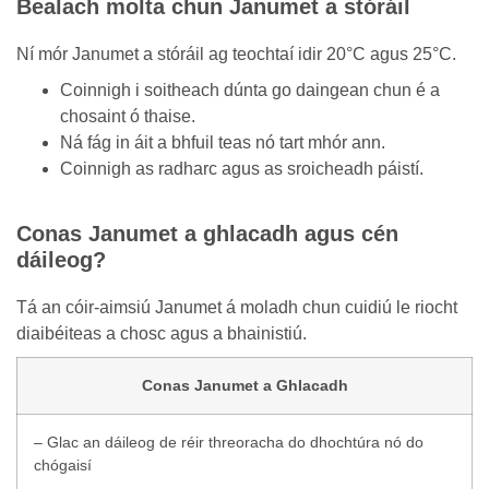
Bealach molta chun Janumet a stóráil
Ní mór Janumet a stóráil ag teochtaí idir 20°C agus 25°C.
Coinnigh i soitheach dúnta go daingean chun é a
chosaint ó thaise.
Ná fág in áit a bhfuil teas nó tart mhór ann.
Coinnigh as radharc agus as sroicheadh páistí.
Conas Janumet a ghlacadh agus cén
dáileog?
Tá an cóir-aimsiú Janumet á moladh chun cuidiú le riocht
diaibéiteas a chosc agus a bhainistiú.
Conas Janumet a Ghlacadh
– Glac an dáileog de réir threoracha do dhochtúra nó do
chógaisí