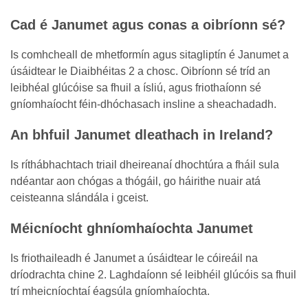
Cad é Janumet agus conas a oibríonn sé?
Is comhcheall de mhetformín agus sitagliptín é Janumet a
úsáidtear le Diaibhéitas 2 a chosc. Oibríonn sé tríd an
leibhéal glúcóise sa fhuil a ísliú, agus friothaíonn sé
gníomhaíocht féin-dhóchasach insline a sheachadadh.
An bhfuil Janumet dleathach in Ireland?
Is ríthábhachtach triail dheireanaí dhochtúra a fháil sula
ndéantar aon chógas a thógáil, go háirithe nuair atá
ceisteanna slándála i gceist.
Méicníocht ghníomhaíochta Janumet
Is friothaileadh é Janumet a úsáidtear le cóireáil na
dríodrachta chine 2. Laghdaíonn sé leibhéil glúcóis sa fhuil
trí mheicníochtaí éagsúla gníomhaíochta.