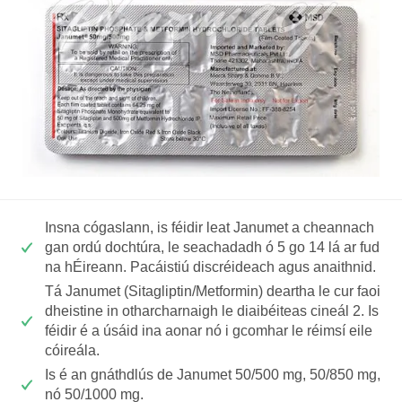
Insna cógaslann, is féidir leat Janumet a cheannach
gan ordú dochtúra, le seachadadh ó 5 go 14 lá ar fud
na hÉireann. Pacáistiú discréideach agus anaithnid.
Tá Janumet (Sitagliptin/Metformin) deartha le cur faoi
dheistine in otharcharnaigh le diaibéiteas cineál 2. Is
féidir é a úsáid ina aonar nó i gcomhar le réimsí eile
cóireála.
Is é an gnáthdlús de Janumet 50/500 mg, 50/850 mg,
nó 50/1000 mg.