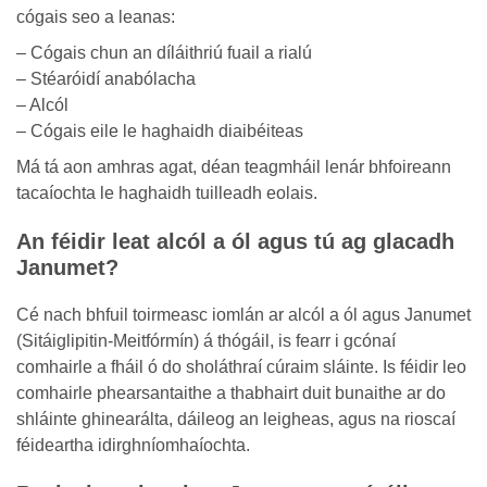
cógais seo a leanas:
– Cógais chun an díláithriú fuail a rialú
– Stéaróidí anabólacha
– Alcól
– Cógais eile le haghaidh diaibéiteas
Má tá aon amhras agat, déan teagmháil lenár bhfoireann
tacaíochta le haghaidh tuilleadh eolais.
An féidir leat alcól a ól agus tú ag glacadh
Janumet?
Cé nach bhfuil toirmeasc iomlán ar alcól a ól agus Janumet
(Sitáiglipitin-Meitfórmín) á thógáil, is fearr i gcónaí
comhairle a fháil ó do sholáthraí cúraim sláinte. Is féidir leo
comhairle phearsantaithe a thabhairt duit bunaithe ar do
shláinte ghinearálta, dáileog an leigheas, agus na rioscaí
féideartha idirghníomhaíochta.