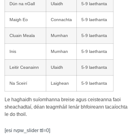
Dún na nGall
Ulaidh
5-9 laethanta
Maigh Eo
Connachta
5-9 laethanta
Cluain Meala
Mumhan
5-9 laethanta
Inis
Mumhan
5-9 laethanta
Leitir Ceanainn
Ulaidh
5-9 laethanta
Na Sceirí
Laighean
5-9 laethanta
Le haghaidh suíomhanna breise agus ceisteanna faoi
sheachadtaí, déan teagmháil lenár bhfoireann tacaíochta
le do thoil.
[esi rvpw_slider ttl=0]