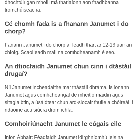
dhochtúir gan mhoill má tharlaíonn aon fhadhbanna
tromchúiseacha.
Cé chomh fada is a fhanann Janumet i do
chorp?
Fanann Janumet i do chorp ar feadh thart ar 12-13 uair an
chloig. Scaoileadh mall na comhdhéanamh é seo.
An dtiocfaidh Janumet chun cinn i dtástáil
drugaí?
Níl Janumet incheadaithe mar thástáil dhráma. Is ionann
Janumet agus comhcheangal de mheitformaidin agus
sitaglaibtín, a úsáidtear chun ard-siocair fhuile a chóireáil i
ndaoine acu siúcra dromhchla.
Comhoiriúnacht Janumet le cógais eile
Iníon Ábhair: Féadfaidh Janumet idirghníomhú leis na