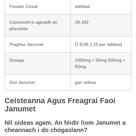
Feadán Cineál
táibléad
Cainníocht in aghaidh an
28-182
phacáiste
Praghas Janumet
Ó EUR 2,25 per táibléad
Dosage
1000mg + 50mg-500mg +
50mg
Díol Janumet
gan oideas
Ceisteanna Agus Freagraí Faoi
Janumet
Níl oideas agam. An féidir liom Janumet a
cheannach i do chógaslann?