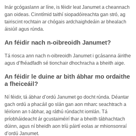
Inár gcógaslann ar líne, is féidir leat Janumet a cheannach
gan oideas. Cinntímid taithí siopadóireachta gan stró, ag
tairiscint rochtain ar chógais ardchaighdeáin ar bhealach
áisiúil agus rúnda.
An féidir nach n-oibreoidh Janumet?
Tá riosca ann nach n-oibreoidh Janumet i gcásanna áirithe
agus d’fhéadfadh sé tionchair dhochracha a bheith aige.
An féidir le duine ar bith ábhar mo ordaithe
a fheiceáil?
Ní féidir, tá ábhar d’ordú Janumet go docht rúnda. Déantar
gach ordú a phacáil go slán gan aon mharc seachtrach a
léiríonn an t-ábhar, ag ráthú rúndacht iomlán. Tá
príobháideacht ár gcustaiméirí thar a bheith tábhachtach
dúinn, agus ní bheidh aon tríú páirtí eolas ar mhionsonraí
d’ordú Janumet.