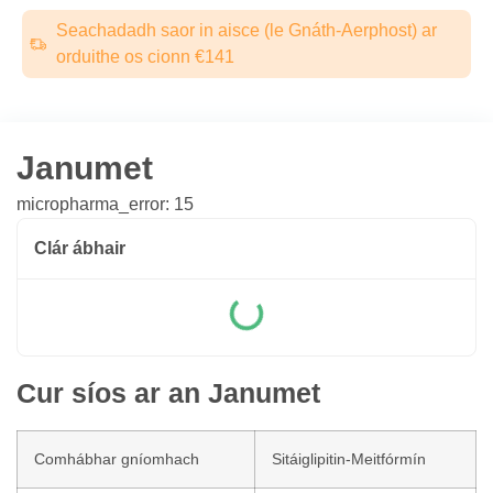
Seachadadh saor in aisce (le Gnáth-Aerphost) ar
orduithe os cionn €141
Janumet
micropharma_error: 15
Clár ábhair
Cur síos ar an Janumet
Comhábhar gníomhach
Sitáiglipitin-Meitfórmín