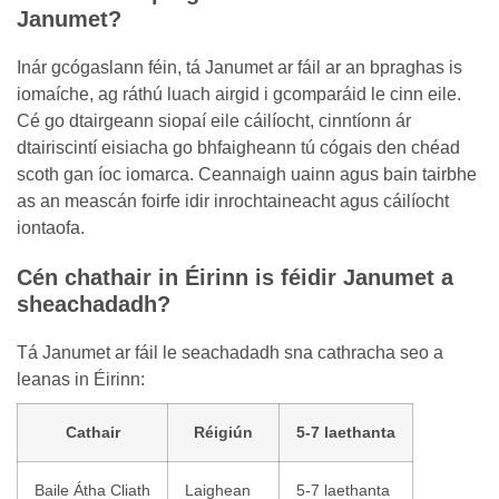
Janumet?
Inár gcógaslann féin, tá Janumet ar fáil ar an bpraghas is
iomaíche, ag ráthú luach airgid i gcomparáid le cinn eile.
Cé go dtairgeann siopaí eile cáilíocht, cinntíonn ár
dtairiscintí eisiacha go bhfaigheann tú cógais den chéad
scoth gan íoc iomarca. Ceannaigh uainn agus bain tairbhe
as an meascán foirfe idir inrochtaineacht agus cáilíocht
iontaofa.
Cén chathair in Éirinn is féidir Janumet a
sheachadadh?
Tá Janumet ar fáil le seachadadh sna cathracha seo a
leanas in Éirinn:
Cathair
Réigiún
5-7 laethanta
Baile Átha Cliath
Laighean
5-7 laethanta