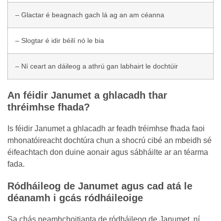
– Glactar é beagnach gach lá ag an am céanna
– Slogtar é idir béilí nó le bia
– Ní ceart an dáileog a athrú gan labhairt le dochtúir
An féidir Janumet a ghlacadh thar
thréimhse fhada?
Is féidir Janumet a ghlacadh ar feadh tréimhse fhada faoi
mhonatóireacht dochtúra chun a shocrú cibé an mbeidh sé
éifeachtach don duine aonair agus sábháilte ar an téarma
fada.
Ródháileog de Janumet agus cad atá le
déanamh i gcás ródháileoige
Sa chás neamhchoitianta de ródháileog de Janumet, ní