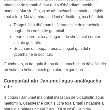
mheastar de ghnáth é mar rud a d’fhéadfadh bheith
marfach. Mar sin féin, tá sé tábhachtach comhairle leighis
chuí a lorg. Má tá amhras ort faoi ródháileog, ba chóir duit:
Teagmháil a dhéanamh láithreach le do dhochtúir le
haghaidh comhairle gairmiúil.
Lean na treoracha a thugann do sholáthraí cúraim
sláinte go dlúth.
Seachain dáileoga breise a thógáil gan dul i
gcomhairle le dochtúir.
Cuimhnigh, tá freagairt thapa riachtanach chun déileáil leis
an staid go héifeachtach gan aláraim gan ghá.
Comparáid idir Janumet agus analógacha
eile
Is cógas í Janumet ina bhfuil meascán de vidagliptin agus
metformin. Úsáidtear é chun siúcra fola a rialú i ndaoine a
bhfuil diaibéiteas cineál 2 acu. Tá sí cosúil le hiris-