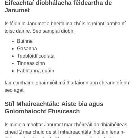
Éifeachtaí díobhálacha féideartha de
Janumet
Is féidir le Janumet a bheith ina chúis le roinnt iarmhairtí
toisc dáiríre. Seo samplaí díobh:
Buinne
Gasanna
Trioblóidí codlata
Tinneas cinn
Fabhtanna duáin
Iarr comhairle ghairmiúil má tharlaíonn aon cheann díobh
seo agat.
Stíl Mhaireachtála: Aiste bia agus
Gníomhaíocht Fhisiceach
Is minic a mholtar Janumet mar chóireáil do dhiaibéiteas
cineál 2 mar chuid de stíl mhaireachtála fholláin lena n-