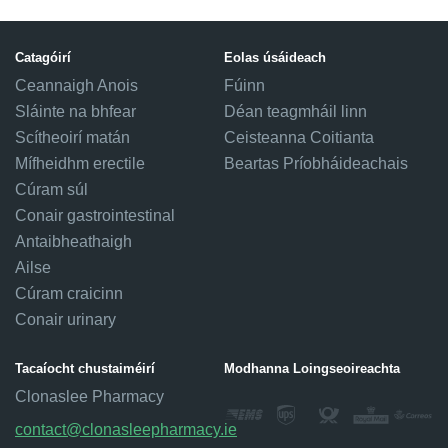
Catagóirí
Eolas úsáideach
Ceannaigh Anois
Fúinn
Sláinte na bhfear
Déan teagmháil linn
Scítheoirí matán
Ceisteanna Coitianta
Mífheidhm erectile
Beartas Príobháideachais
Cúram súl
Conair gastrointestinal
Antaibheathaigh
Ailse
Cúram craicinn
Conair urinary
Tacaíocht chustaiméirí
Modhanna Loingseoireachta
Clonaslee Pharmacy
contact@clonasleepharmacy.ie