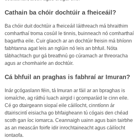
Cathain ba chóir dochtúir a fheiceáil?
Ba chóir duit dochtúir a fheiceáil láithreach má bhraithim
comharthaí troma cosúil le tinnis, buinneach nó comharthaí
bagartha eile. Cuir glaoch ar an dochtúir freisin má bhíonn
fabhtanna agat leis an nglúin nó leis an bhfuil. Nóta
tábhachtach gur gá breathnú go cúramach ar threoracha
agus ar chomhairle an dochtúir.
Cá bhfuil an praghas is fabhraí ar Imuran?
Inár gcógaslann féin, tá Imuran ar fáil ar an bpraghas is
iomaíche, ag ráthú luach airgid i gcomparáid le cinn eile.
Cé go dtairgeann siopaí eile cáilíocht, cinntíonn ár
dtairiscintí eisiacha go bhfaigheann tú cógais den chéad
scoth gan íoc iomarca. Ceannaigh uainn agus bain tairbhe
as an meascán foirfe idir inrochtaineacht agus cáilíocht
iontaofa.