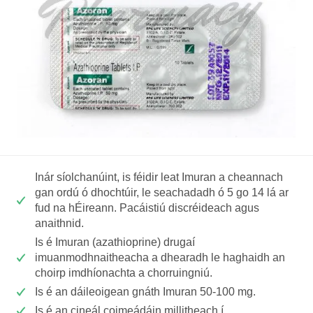
Inár síolchanúint, is féidir leat Imuran a cheannach
gan ordú ó dhochtúir, le seachadadh ó 5 go 14 lá ar
fud na hÉireann. Pacáistiú discréideach agus
anaithnid.
Is é Imuran (azathioprine) drugaí
imuanmodhnaitheacha a dhearadh le haghaidh an
choirp imdhíonachta a chorruingniú.
Is é an dáileoigean gnáth Imuran 50-100 mg.
Is é an cineál coimeádáin millitheach í.