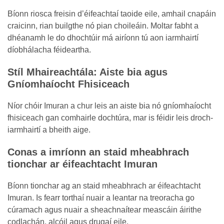
Bíonn riosca freisin d’éifeachtaí taoide eile, amhail cnapáin
craicinn, rian builgthe nó pian choileáin. Moltar fabht a
dhéanamh le do dhochtúir má airíonn tú aon iarmhairtí
díobhálacha féideartha.
Stíl Mhaireachtála: Aiste bia agus
Gníomhaíocht Fhisiceach
Níor chóir Imuran a chur leis an aiste bia nó gníomhaíocht
fhisiceach gan comhairle dochtúra, mar is féidir leis droch-
iarmhairtí a bheith aige.
Conas a imríonn an staid mheabhrach
tionchar ar éifeachtacht Imuran
Bíonn tionchar ag an staid mheabhrach ar éifeachtacht
Imuran. Is fearr torthaí nuair a leantar na treoracha go
cúramach agus nuair a sheachnaítear meascáin áirithe
codlachán, alcóil agus drugaí eile.