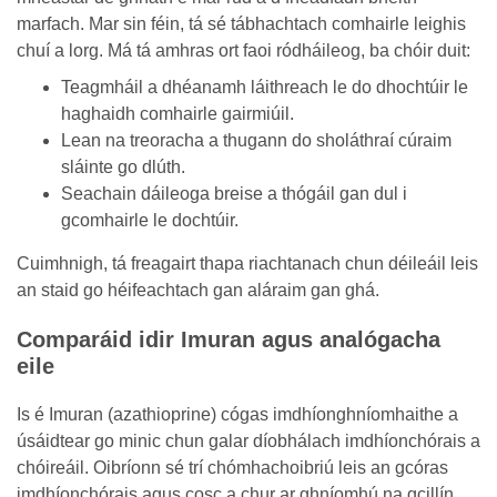
marfach. Mar sin féin, tá sé tábhachtach comhairle leighis
chuí a lorg. Má tá amhras ort faoi ródháileog, ba chóir duit:
Teagmháil a dhéanamh láithreach le do dhochtúir le
haghaidh comhairle gairmiúil.
Lean na treoracha a thugann do sholáthraí cúraim
sláinte go dlúth.
Seachain dáileoga breise a thógáil gan dul i
gcomhairle le dochtúir.
Cuimhnigh, tá freagairt thapa riachtanach chun déileáil leis
an staid go héifeachtach gan aláraim gan ghá.
Comparáid idir Imuran agus analógacha
eile
Is é Imuran (azathioprine) cógas imdhíonghníomhaithe a
úsáidtear go minic chun galar díobhálach imdhíonchórais a
chóireáil. Oibríonn sé trí chómhachoibriú leis an gcóras
imdhíonchórais agus cosc a chur ar ghníomhú na gcillín