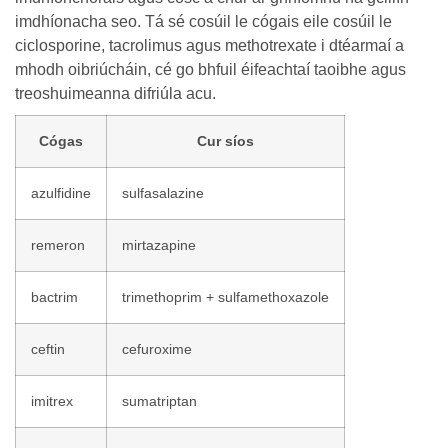
imdhíonacha seo. Tá sé cosúil le cógais eile cosúil le
ciclosporine, tacrolimus agus methotrexate i dtéarmaí a
mhodh oibriúcháin, cé go bhfuil éifeachtaí taoibhe agus
treoshuimeanna difriúla acu.
Cógas
Cur síos
azulfidine
sulfasalazine
remeron
mirtazapine
bactrim
trimethoprim + sulfamethoxazole
ceftin
cefuroxime
imitrex
sumatriptan