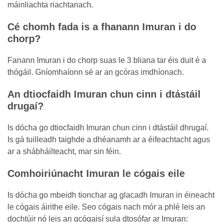
máinliachta riachtanach.
Cé chomh fada is a fhanann Imuran i do
chorp?
Fanann Imuran i do chorp suas le 3 bliana tar éis duit é a
thógáil. Gníomhaíonn sé ar an gcóras imdhíonach.
An dtiocfaidh Imuran chun cinn i dtástáil
drugaí?
Is dócha go dtiocfaidh Imuran chun cinn i dtástáil dhrugaí.
Is gá tuilleadh taighde a dhéanamh ar a éifeachtacht agus
ar a shábháilteacht, mar sin féin.
Comhoiriúnacht Imuran le cógais eile
Is dócha go mbeidh tionchar ag glacadh Imuran in éineacht
le cógais áirithe eile. Seo cógais nach mór a phlé leis an
dochtúir nó leis an gcógaisí sula dtosófar ar Imuran: