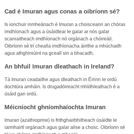
Cad é Imuran agus conas a oibríonn sé?
Is ionchuir inmheánach é Imuran a choisceann an chóras
imdhíonach agus a úsáidtear le galar ar nós galar
scanraitheach imdhíonach nó orgánach a chóireáil.
Oibríonn sé trí chealla imdhíonacha áirithe a mhúchadh
agus athghiniúint na gceall sin a bhacadh.
An bhfuil Imuran dleathach in Ireland?
Tá Imuran ceadaithe agus dleathach in Éirinn le ordú
dochtúra amháin. Is drugadóireacht mhídhleathach é a
úsáid gan ordú.
Méicníocht ghníomhaíochta Imuran
Imuran (azathioprine) is frithghairbhitheach úsáidte le
iarmhairtí orgánach agus galar ailse a chosc. Oibríonn sé