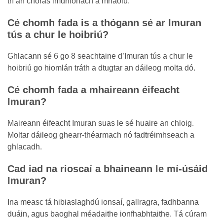
trí an chóras imdhíonach a mhaolú.
Cé chomh fada is a thógann sé ar Imuran
tús a chur le hoibriú?
Ghlacann sé 6 go 8 seachtaine d’Imuran tús a chur le
hoibriú go hiomlán tráth a dtugtar an dáileog molta dó.
Cé chomh fada a mhaireann éifeacht
Imuran?
Maireann éifeacht Imuran suas le sé huaire an chloig.
Moltar dáileog ghearr-théarmach nó fadtréimhseach a
ghlacadh.
Cad iad na rioscaí a bhaineann le mí-úsáid
Imuran?
Ina measc tá hibiaslaghdú ionsaí, gallragra, fadhbanna
duáin, agus baoghal méadaithe ionfhabhtaithe. Tá cúram