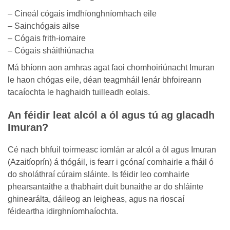
– Cineál cógais imdhíonghníomhach eile
– Sainchógais ailse
– Cógais frith-iomaire
– Cógais sháithiúnacha
Má bhíonn aon amhras agat faoi chomhoiriúnacht Imuran
le haon chógas eile, déan teagmháil lenár bhfoireann
tacaíochta le haghaidh tuilleadh eolais.
An féidir leat alcól a ól agus tú ag glacadh
Imuran?
Cé nach bhfuil toirmeasc iomlán ar alcól a ól agus Imuran
(Azaitíoprín) á thógáil, is fearr i gcónaí comhairle a fháil ó
do sholáthraí cúraim sláinte. Is féidir leo comhairle
phearsantaithe a thabhairt duit bunaithe ar do shláinte
ghinearálta, dáileog an leigheas, agus na rioscaí
féideartha idirghníomhaíochta.