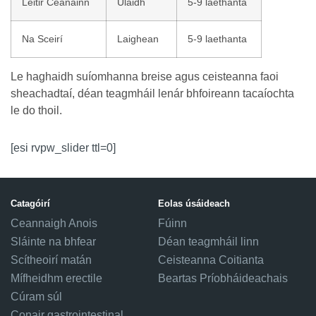
Leitir Ceanainn
Ulaidh
5-9 laethanta
Na Sceirí
Laighean
5-9 laethanta
Le haghaidh suíomhanna breise agus ceisteanna faoi
sheachadtaí, déan teagmháil lenár bhfoireann tacaíochta
le do thoil.
[esi rvpw_slider ttl=0]
Catagóirí
Eolas úsáideach
Ceannaigh Anois
Fúinn
Sláinte na bhfear
Déan teagmháil linn
Scítheoirí matán
Ceisteanna Coitianta
Mífheidhm erectile
Beartas Príobháideachais
Cúram súl
Conair gastrointestinal