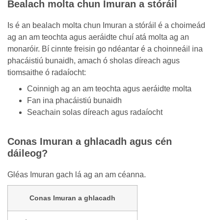
Bealach molta chun Imuran a stóráil
Is é an bealach molta chun Imuran a stóráil é a choimeád
ag an am teochta agus aeráidte chuí atá molta ag an
monaróir. Bí cinnte freisin go ndéantar é a choinneáil ina
phacáistiú bunaidh, amach ó sholas díreach agus
tiomsaithe ó radaíocht:
Coinnigh ag an am teochta agus aeráidte molta
Fan ina phacáistiú bunaidh
Seachain solas díreach agus radaíocht
Conas Imuran a ghlacadh agus cén
dáileog?
Gléas Imuran gach lá ag an am céanna.
Conas Imuran a ghlacadh