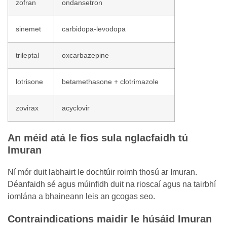
zofran
ondansetron
sinemet
carbidopa-levodopa
trileptal
oxcarbazepine
lotrisone
betamethasone + clotrimazole
zovirax
acyclovir
An méid atá le fios sula nglacfaidh tú
Imuran
Ní mór duit labhairt le dochtúir roimh thosú ar Imuran.
Déanfaidh sé agus múinfidh duit na rioscaí agus na tairbhí
iomlána a bhaineann leis an gcogas seo.
Contraindications maidir le húsáid Imuran