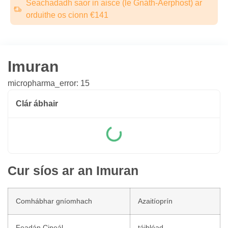
Seachadadh saor in aisce (le Gnáth-Aerphost) ar
orduithe os cionn €141
Imuran
micropharma_error: 15
Clár ábhair
Cur síos ar an Imuran
Comhábhar gníomhach
Azaitíoprín
Feadán Cineál
táibléad