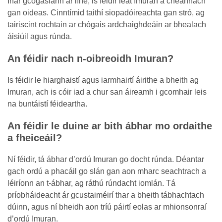
Inár gcógaslann ar líne, is féidir leat Imuran a cheannach
gan oideas. Cinntímid taithí siopadóireachta gan stró, ag
tairiscint rochtain ar chógais ardchaighdeáin ar bhealach
áisiúil agus rúnda.
An féidir nach n-oibreoidh Imuran?
Is féidir le hiarghaistí agus iarmhairtí áirithe a bheith ag
Imuran, ach is cóir iad a chur san áireamh i gcomhair leis
na buntáistí féideartha.
An féidir le duine ar bith ábhar mo ordaithe
a fheiceáil?
Ní féidir, tá ábhar d’ordú Imuran go docht rúnda. Déantar
gach ordú a phacáil go slán gan aon mharc seachtrach a
léiríonn an t-ábhar, ag ráthú rúndacht iomlán. Tá
príobháideacht ár gcustaiméirí thar a bheith tábhachtach
dúinn, agus ní bheidh aon tríú páirtí eolas ar mhionsonraí
d’ordú Imuran.