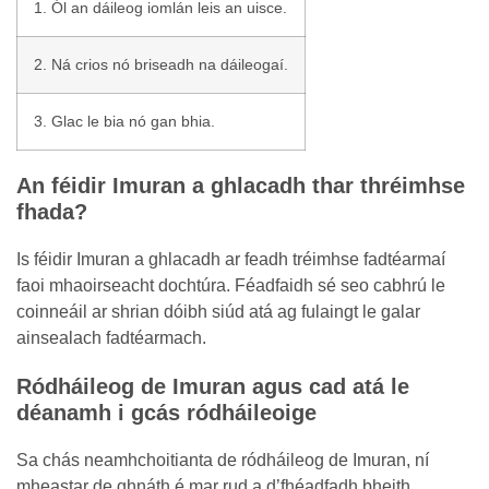
1. Ól an dáileog iomlán leis an uisce.
2. Ná crios nó briseadh na dáileogaí.
3. Glac le bia nó gan bhia.
An féidir Imuran a ghlacadh thar thréimhse
fhada?
Is féidir Imuran a ghlacadh ar feadh tréimhse fadtéarmaí
faoi mhaoirseacht dochtúra. Féadfaidh sé seo cabhrú le
coinneáil ar shrian dóibh siúd atá ag fulaingt le galar
ainsealach fadtéarmach.
Ródháileog de Imuran agus cad atá le
déanamh i gcás ródháileoige
Sa chás neamhchoitianta de ródháileog de Imuran, ní
mheastar de ghnáth é mar rud a d’fhéadfadh bheith