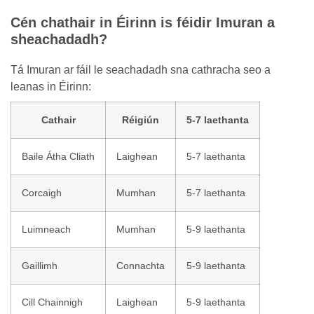
Cén chathair in Éirinn is féidir Imuran a
sheachadadh?
Tá Imuran ar fáil le seachadadh sna cathracha seo a
leanas in Éirinn:
Cathair
Réigiún
5-7 laethanta
Baile Átha Cliath
Laighean
5-7 laethanta
Corcaigh
Mumhan
5-7 laethanta
Luimneach
Mumhan
5-9 laethanta
Gaillimh
Connachta
5-9 laethanta
Cill Chainnigh
Laighean
5-9 laethanta