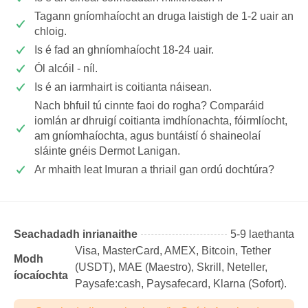
Tagann gníomhaíocht an druga laistigh de 1-2 uair an
chloig.
Is é fad an ghníomhaíocht 18-24 uair.
Ól alcóil - níl.
Is é an iarmhairt is coitianta náisean.
Nach bhfuil tú cinnte faoi do rogha? Comparáid
iomlán ar dhruigí coitianta imdhíonachta, fóirmlíocht,
am gníomhaíochta, agus buntáistí ó shaineolaí
sláinte gnéis Dermot Lanigan.
Ar mhaith leat Imuran a thriail gan ordú dochtúra?
Seachadadh inrianaithe
5-9 laethanta
Visa, MasterCard, AMEX, Bitcoin, Tether
Modh
(USDТ), MAE (Maestro), Skrill, Neteller,
íocaíochta
Paysafe:cash, Paysafecard, Klarna (Sofort).