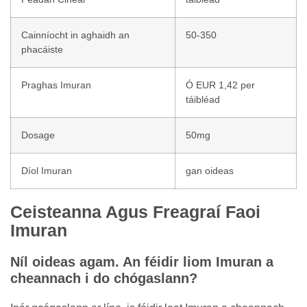
Cainníocht in aghaidh an
50-350
phacáiste
Praghas Imuran
Ó EUR 1,42 per
táibléad
Dosage
50mg
Díol Imuran
gan oideas
Ceisteanna Agus Freagraí Faoi
Imuran
Níl oideas agam. An féidir liom Imuran a
cheannach i do chógaslann?