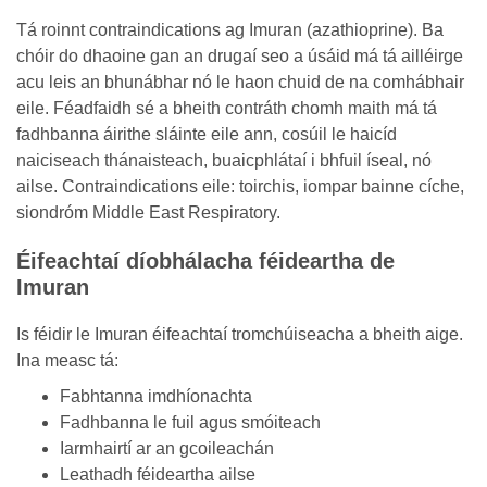
Tá roinnt contraindications ag Imuran (azathioprine). Ba
chóir do dhaoine gan an drugaí seo a úsáid má tá ailléirge
acu leis an bhunábhar nó le haon chuid de na comhábhair
eile. Féadfaidh sé a bheith contráth chomh maith má tá
fadhbanna áirithe sláinte eile ann, cosúil le haicíd
naiciseach thánaisteach, buaicphlátaí i bhfuil íseal, nó
ailse. Contraindications eile: toirchis, iompar bainne cíche,
siondróm Middle East Respiratory.
Éifeachtaí díobhálacha féideartha de
Imuran
Is féidir le Imuran éifeachtaí tromchúiseacha a bheith aige.
Ina measc tá:
Fabhtanna imdhíonachta
Fadhbanna le fuil agus smóiteach
Iarmhairtí ar an gcoileachán
Leathadh féideartha ailse