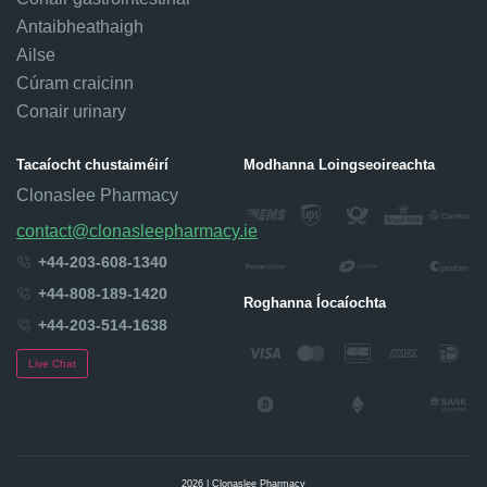
Antaibheathaigh
Ailse
Cúram craicinn
Conair urinary
Tacaíocht chustaiméirí
Modhanna Loingseoireachta
Clonaslee Pharmacy
contact@clonasleepharmacy.ie
+44-203-608-1340
+44-808-189-1420
Roghanna Íocaíochta
+44-203-514-1638
Live Chat
2026 | Clonaslee Pharmacy