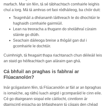
marfach. Mar sin féin, tá sé tábhachtach comhairle leighis
chuí a lorg. Má tá amhras ort faoi ródháileog, ba chóir duit:
Teagmháil a dhéanamh láithreach le do dhochtúir le
haghaidh comhairle gairmiúil.
Lean na treoracha a thugann do sholáthraí cúraim
sláinte go dlúth.
Seachain dáileoga breise a thógáil gan dul i
gcomhairle le dochtúir.
Cuimhnigh, tá freagairt thapa riachtanach chun déileáil leis
an staid go héifeachtach gan aláraim gan ghá.
Cá bhfuil an praghas is fabhraí ar
Flúacanolón?
Inár gcógaslann féin, tá Flúacanolón ar fáil ar an bpraghas
is iomaíche, ag ráthú luach airgid i gcomparáid le cinn eile.
Cé go dtairgeann siopaí eile cáilíocht, cinntíonn ár
dtairiscintí eisiacha go bhfaigheann tú cógais den chéad