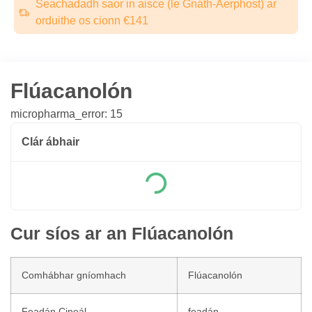
Seachadadh saor in aisce (le Gnáth-Aerphost) ar
orduithe os cionn €141
Flúacanolón
micropharma_error: 15
Clár ábhair
Cur síos ar an Flúacanolón
Comhábhar gníomhach
Flúacanolón
Feadán Cineál
feadán