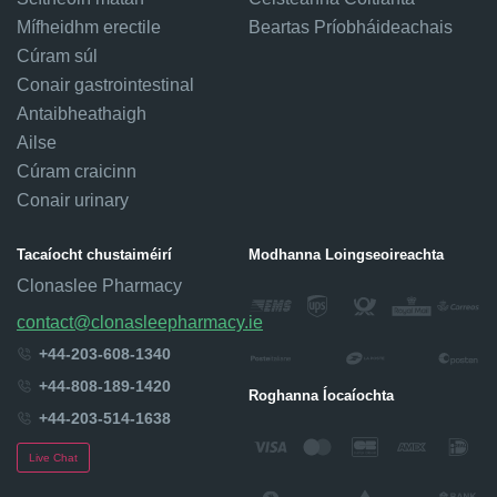
Mífheidhm erectile
Beartas Príobháideachais
Cúram súl
Conair gastrointestinal
Antaibheathaigh
Ailse
Cúram craicinn
Conair urinary
Tacaíocht chustaiméirí
Modhanna Loingseoireachta
Clonaslee Pharmacy
contact@clonasleepharmacy.ie
+44-203-608-1340
+44-808-189-1420
Roghanna Íocaíochta
+44-203-514-1638
Live Chat