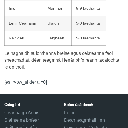
Inis
Mumhan
5-9 laethanta
Leitir Ceanainn
Ulaidh
5-9 laethanta
Na Sceirí
Laighean
5-9 laethanta
Le haghaidh suíomhanna breise agus ceisteanna faoi
sheachadtaí, déan teagmháil lenár bhfoireann tacaíochta
le do thoil.
[esi rvpw_slider ttl=0]
Catagóirí
Eolas úsáideach
Ceannaigh Anois
Fúinn
Sláinte na bhfear
Déan teagmháil linn
Scítheoirí matán
Ceisteanna Coitianta