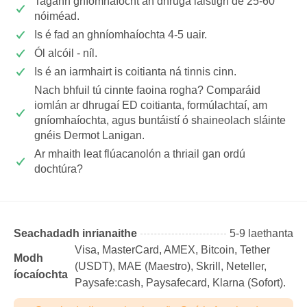
Tagann gníomhaíocht an dhruga laistigh de 25-60
nóiméad.
Is é fad an ghníomhaíochta 4-5 uair.
Ól alcóil - níl.
Is é an iarmhairt is coitianta ná tinnis cinn.
Nach bhfuil tú cinnte faoina rogha? Comparáid
iomlán ar dhrugaí ED coitianta, formúlachtaí, am
gníomhaíochta, agus buntáistí ó shaineolach sláinte
gnéis Dermot Lanigan.
Ar mhaith leat flúacanolón a thriail gan ordú
dochtúra?
Seachadadh inrianaithe
5-9 laethanta
Visa, MasterCard, AMEX, Bitcoin, Tether
Modh
(USDТ), MAE (Maestro), Skrill, Neteller,
íocaíochta
Paysafe:cash, Paysafecard, Klarna (Sofort).