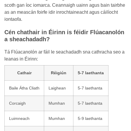
scoth gan íoc iomarca. Ceannaigh uainn agus bain tairbhe
as an meascán foirfe idir inrochtaineacht agus cáilíocht
iontaofa.
Cén chathair in Éirinn is féidir Flúacanolón
a sheachadadh?
Tá Flúacanolón ar fáil le seachadadh sna cathracha seo a
leanas in Éirinn:
Cathair
Réigiún
5-7 laethanta
Baile Átha Cliath
Laighean
5-7 laethanta
Corcaigh
Mumhan
5-7 laethanta
Luimneach
Mumhan
5-9 laethanta