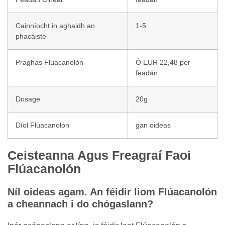
Cainníocht in aghaidh an
1-5
phacáiste
Praghas Flúacanolón
Ó EUR 22,48 per
feadán
Dosage
20g
Díol Flúacanolón
gan oideas
Ceisteanna Agus Freagraí Faoi
Flúacanolón
Níl oideas agam. An féidir liom Flúacanolón
a cheannach i do chógaslann?