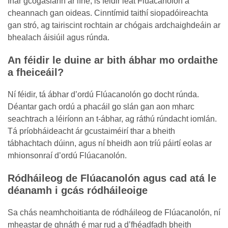
Inár gcógaslann ar líne, is féidir leat Flúacanolón a
cheannach gan oideas. Cinntímid taithí siopadóireachta
gan stró, ag tairiscint rochtain ar chógais ardchaighdeáin ar
bhealach áisiúil agus rúnda.
An féidir le duine ar bith ábhar mo ordaithe
a fheiceáil?
Ní féidir, tá ábhar d’ordú Flúacanolón go docht rúnda.
Déantar gach ordú a phacáil go slán gan aon mharc
seachtrach a léiríonn an t-ábhar, ag ráthú rúndacht iomlán.
Tá príobháideacht ár gcustaiméirí thar a bheith
tábhachtach dúinn, agus ní bheidh aon tríú páirtí eolas ar
mhionsonraí d’ordú Flúacanolón.
Ródháileog de Flúacanolón agus cad atá le
déanamh i gcás ródháileoige
Sa chás neamhchoitianta de ródháileog de Flúacanolón, ní
mheastar de ghnáth é mar rud a d’fhéadfadh bheith