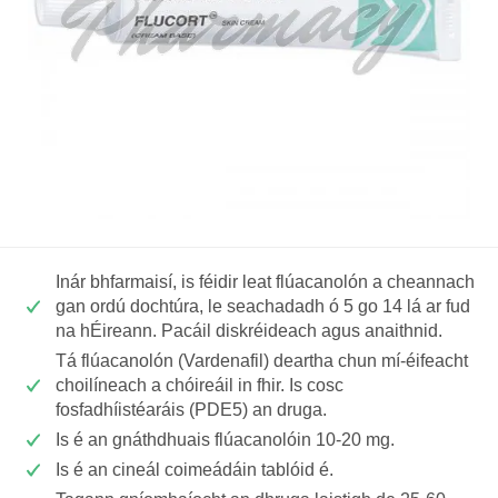
Inár bhfarmaisí, is féidir leat flúacanolón a cheannach
gan ordú dochtúra, le seachadadh ó 5 go 14 lá ar fud
na hÉireann. Pacáil diskréideach agus anaithnid.
Tá flúacanolón (Vardenafil) deartha chun mí-éifeacht
choilíneach a chóireáil in fhir. Is cosc
fosfadhíistéaráis (PDE5) an druga.
Is é an gnáthdhuais flúacanolóin 10-20 mg.
Is é an cineál coimeádáin tablóid é.