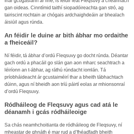
Inár gcógaslann ar líne, is féidir leat Fleqsuvy a cheannach
gan oideas. Cinntímid taithí siopadóireachta gan stró, ag
tairiscint rochtain ar chógais ardchaighdeáin ar bhealach
áisiúil agus rúnda.
An féidir le duine ar bith ábhar mo ordaithe
a fheiceáil?
Ní féidir, tá ábhar d’ordú Fleqsuvy go docht rúnda. Déantar
gach ordú a phacáil go slán gan aon mharc seachtrach a
léiríonn an t-ábhar, ag ráthú rúndacht iomlán. Tá
príobháideacht ár gcustaiméirí thar a bheith tábhachtach
dúinn, agus ní bheidh aon tríú páirtí eolas ar mhionsonraí
d’ordú Fleqsuvy.
Ródháileog de Fleqsuvy agus cad atá le
déanamh i gcás ródháileoige
Sa chás neamhchoitianta de ródháileog de Fleqsuvy, ní
mheastar de ghnáth é mar rud a d’fhéadfadh bheith