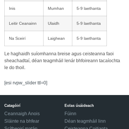
Inis
Mumhan
5-9 laethanta
Leitir Ceanainn
Ulaidh
5-9 laethanta
Na Sceirí
Laighean
5-9 laethanta
Le haghaidh suíomhanna breise agus ceisteanna faoi
sheachadtaí, déan teagmháil lenár bhfoireann tacaíochta
le do thoil.
[esi rvpw_slider ttl=0]
Catagóirí
Eolas úsáideach
Ceannaigh Anois
Fúinn
Sláinte na bhfear
Déan teagmháil linn
Scítheoirí matán
Ceisteanna Coitianta