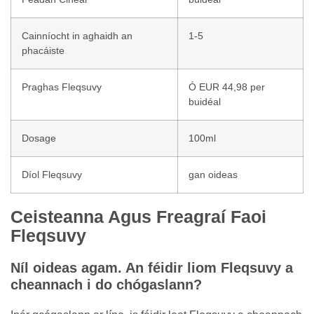
Cainníocht in aghaidh an
1-5
phacáiste
Praghas Fleqsuvy
Ó EUR 44,98 per
buidéal
Dosage
100ml
Díol Fleqsuvy
gan oideas
Ceisteanna Agus Freagraí Faoi
Fleqsuvy
Níl oideas agam. An féidir liom Fleqsuvy a
cheannach i do chógaslann?