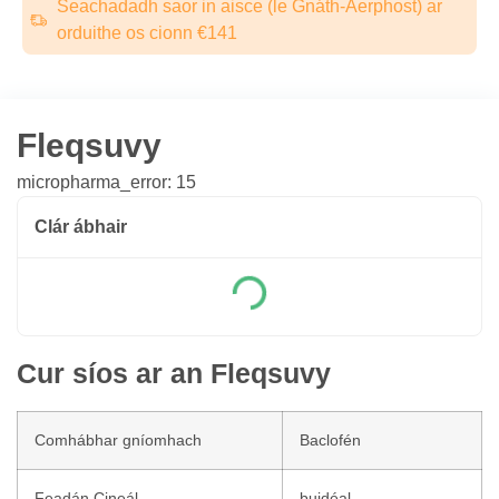
Seachadadh saor in aisce (le Gnáth-Aerphost) ar
orduithe os cionn €141
Fleqsuvy
micropharma_error: 15
Clár ábhair
Cur síos ar an Fleqsuvy
Comhábhar gníomhach
Baclofén
Feadán Cineál
buidéal