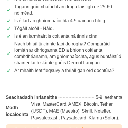
Tagann gníomhaíocht an druga laistigh de 25-60
nóiméad.
Is é fad an ghníomhaíochta 4-5 uair an chloig.
Tógáil alcóil - Náid.
Is é an iarmhairt is coitianta ná tinnis cinn.
Nach bhfuil tú cinnte faoi do rogha? Comparáid
iomlán ar dhrioganna ED a bhíonn coitianta,
comhdhéanamh, am gníomhaíochta, agus buntáistí ó
shaineolach sláinte gnéis Dermot Lanigan.
Ar mhaith leat fleqsuvy a thriail gan ord dochtúra?
Seachadadh inrianaithe
5-9 laethanta
Visa, MasterCard, AMEX, Bitcoin, Tether
Modh
(USDТ), MAE (Maestro), Skrill, Neteller,
íocaíochta
Paysafe:cash, Paysafecard, Klarna (Sofort).