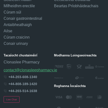
Mífheidhm erectile
Beartas Príobháideachais
Cúram súl
Conair gastrointestinal
Antaibheathaigh
Ailse
Cúram craicinn
Conair urinary
Tacaíocht chustaiméirí
Modhanna Loingseoireachta
Clonaslee Pharmacy
contact@clonasleepharmacy.ie
+44-203-608-1340
+44-808-189-1420
Roghanna Íocaíochta
+44-203-514-1638
Live Chat