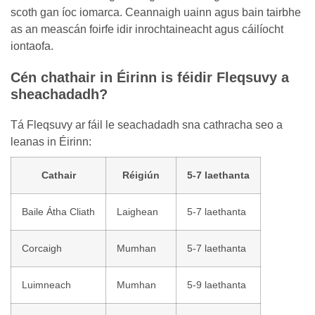
scoth gan íoc iomarca. Ceannaigh uainn agus bain tairbhe
as an meascán foirfe idir inrochtaineacht agus cáilíocht
iontaofa.
Cén chathair in Éirinn is féidir Fleqsuvy a
sheachadadh?
Tá Fleqsuvy ar fáil le seachadadh sna cathracha seo a
leanas in Éirinn:
Cathair
Réigiún
5-7 laethanta
Baile Átha Cliath
Laighean
5-7 laethanta
Corcaigh
Mumhan
5-7 laethanta
Luimneach
Mumhan
5-9 laethanta