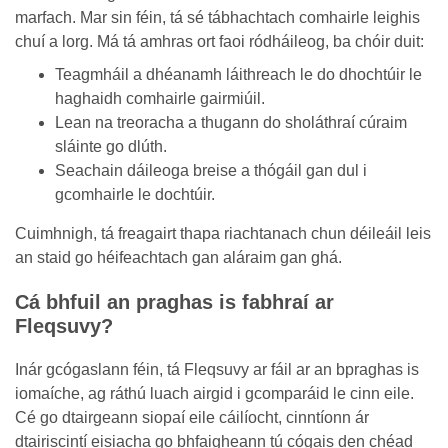
marfach. Mar sin féin, tá sé tábhachtach comhairle leighis
chuí a lorg. Má tá amhras ort faoi ródháileog, ba chóir duit:
Teagmháil a dhéanamh láithreach le do dhochtúir le
haghaidh comhairle gairmiúil.
Lean na treoracha a thugann do sholáthraí cúraim
sláinte go dlúth.
Seachain dáileoga breise a thógáil gan dul i
gcomhairle le dochtúir.
Cuimhnigh, tá freagairt thapa riachtanach chun déileáil leis
an staid go héifeachtach gan aláraim gan ghá.
Cá bhfuil an praghas is fabhraí ar
Fleqsuvy?
Inár gcógaslann féin, tá Fleqsuvy ar fáil ar an bpraghas is
iomaíche, ag ráthú luach airgid i gcomparáid le cinn eile.
Cé go dtairgeann siopaí eile cáilíocht, cinntíonn ár
dtairiscintí eisiacha go bhfaigheann tú cógais den chéad