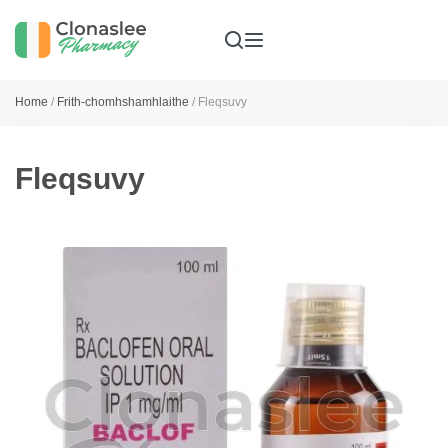
Home
/
Frith-chomhshamhlaithe
/ Fleqsuvy
Fleqsuvy