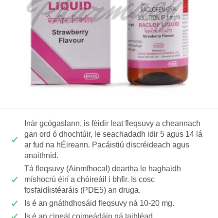
Inár gcógaslann, is féidir leat fleqsuvy a cheannach
gan ord ó dhochtúir, le seachadadh idir 5 agus 14 lá
ar fud na hÉireann. Pacáistiú discréideach agus
anaithnid.
Tá fleqsuvy (Ainmfhocal) deartha le haghaidh
míshocrú éirí a chóireáil i bhfir. Is cosc
fosfaidíistéaráis (PDE5) an druga.
Is é an gnáthdhosáid fleqsuvy ná 10-20 mg.
Is é an cineál coimeádáin ná taibléad.