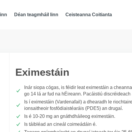
inn
Déan teagmháil linn
Ceisteanna Coitianta
Eximestáin
Inár siopa cógas, is féidir leat eximestáin a chean
go 14 lá ar fud na hÉireann. Pacáistiú discréideach
Is í eximestáin (Vardenafail) a dhearadh le riochtairea
ionsaitheoir fosfódiaistéaráis (PDE5) an drugaí.
Is é 10-20 mg an gnáthdháileog eximestáin.
Is táibléad an cineál coimeádáin é.