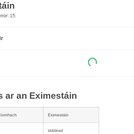
táin
ror: 15
ir
s ar an Eximestáin
níomhach
Eximestáin
táibléad