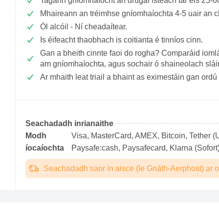
Tagann gníomhaíocht an drugaí isteach tar éis 25-
Mhaireann an tréimhse gníomhaíochta 4-5 uair an c
Ól alcóil - Ní cheadaítear.
Is éifeacht thaobhach is coitianta é tinníos cinn.
Gan a bheith cinnte faoi do rogha? Comparáid iomlá
am gníomhaíochta, agus sochair ó shaineolach slái
Ar mhaith leat triail a bhaint as eximestáin gan ord
Seachadadh inrianaithe
Modh
Visa, MasterCard, AMEX, Bitcoin, Tether (U
íocaíochta
Paysafe:cash, Paysafecard, Klarna (Sofort)
Seachadadh saor in aisce (le Gnáth-Aerphost) ar o