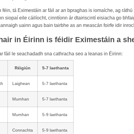
féin, tá Eximestáin ar fáil ar an bpraghas is iomaíche, ag ráthú 
n siopaí eile cáilíocht, cinntíonn ár dtairiscintí eisiacha go bh
annaigh uainn agus bain tairbhe as an meascán foirfe idir inroch
air in Éirinn is féidir Eximestáin a 
r fáil le seachadadh sna cathracha seo a leanas in Éirinn:
Réigiún
5-7 laethanta
th
Laighean
5-7 laethanta
Mumhan
5-7 laethanta
Mumhan
5-9 laethanta
Connachta
5-9 laethanta