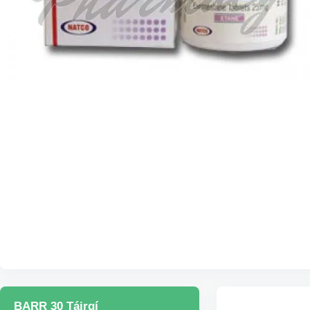
BARR 30 Táirgí