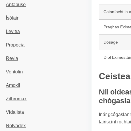
Antabuse
Cainníocht in 
Ísófair
Praghas Exime
Levitra
Dosage
Propecia
Díol Eximestái
Revia
Ventolin
Ceistea
Amoxil
Níl oidea
Zithromax
chógasl
Vidalista
Inár gcógaslann
tairiscint roch
Nolvadex