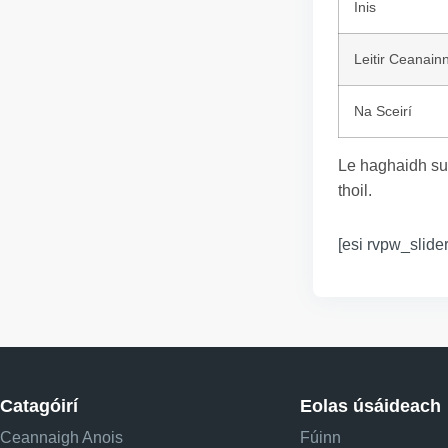
Inis
Leitir Ceanain
Na Sceirí
Le haghaidh su
thoil.
[esi rvpw_slider
Catagóirí
Eolas úsáideach
Ceannaigh Anois
Fúinn