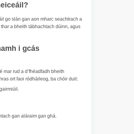
heiceáil?
cáil go slán gan aon mharc seachtrach a
í thar a bheith tábhachtach dúinn, agus
namh i gcás
é mar rud a d’fhéadfadh bheith
ras ort faoi ródháileog, ba chóir duit:
airmiúil.
chtach gan aláraim gan ghá.