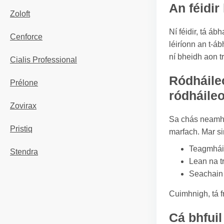
An féidir
Zoloft
Ní féidir, tá á
Cenforce
léiríonn an t-á
ní bheidh aon t
Cialis Professional
Ródháile
Prélone
ródháile
Zovirax
Sa chás neamhc
Pristiq
marfach. Mar sin
Teagmháil
Stendra
Lean na t
Seachain d
Cuimhnigh, tá f
Cá bhfuil