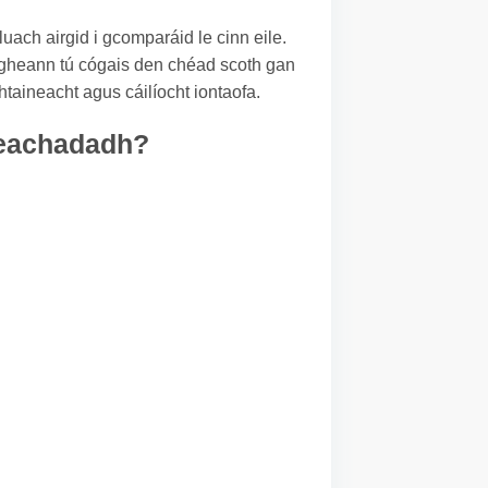
luach airgid i gcomparáid le cinn eile.
faigheann tú cógais den chéad scoth gan
taineacht agus cáilíocht iontaofa.
sheachadadh?