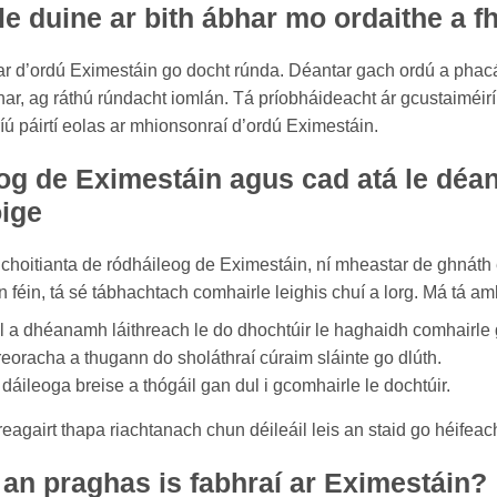
 le duine ar bith ábhar mo ordaithe a f
bhar d’ordú Eximestáin go docht rúnda. Déantar gach ordú a pha
bhar, ag ráthú rúndacht iomlán. Tá príobháideacht ár gcustaiméir
ríú páirtí eolas ar mhionsonraí d’ordú Eximestáin.
og de Eximestáin agus cad atá le déa
oige
hoitianta de ródháileog de Eximestáin, ní mheastar de ghnáth 
 féin, tá sé tábhachtach comhairle leighis chuí a lorg. Má tá amh
 a dhéanamh láithreach le do dhochtúir le haghaidh comhairle g
reoracha a thugann do sholáthraí cúraim sláinte go dlúth.
áileoga breise a thógáil gan dul i gcomhairle le dochtúir.
reagairt thapa riachtanach chun déileáil leis an staid go héifea
 an praghas is fabhraí ar Eximestáin?