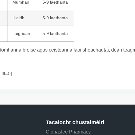
Mumhan
5-9 laethanta
n
Ulaidh
5-9 laethanta
Laighean
5-9 laethanta
íomhanna breise agus ceisteanna faoi sheachadtaí, déan teagmh
 ttl=0]
Tacaíocht chustaiméirí
Clonaslee Pharmacy