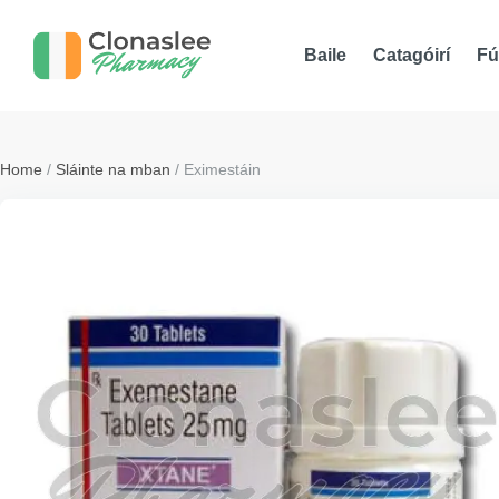
Baile
Catagóirí
Fú
Home
/
Sláinte na mban
/ Eximestáin