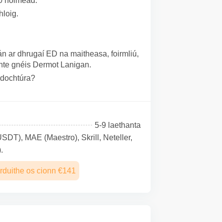
60 nóiméad.
hloig.
n ar dhrugaí ED na maitheasa, foirmliú,
nte gnéis Dermot Lanigan.
ú dochtúra?
5-9 laethanta
SDТ), MAE (Maestro), Skrill, Neteller,
.
rduithe os cionn €141