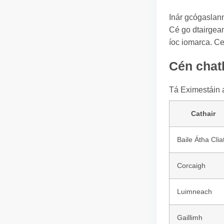
Inár gcógaslann 
Cé go dtairgean
íoc iomarca. Ce
Cén chath
Tá Eximestáin a
Cathair
Baile Átha Clia
Corcaigh
Luimneach
Gaillimh