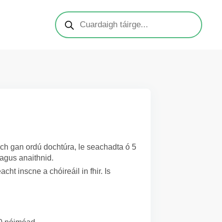
nach gan ordú dochtúra, le seachadta ó 5
 agus anaithnid.
cht inscne a chóireáil in fhir. Is