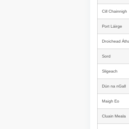
Cill Chainnigh
Port Láirge
Droichead Áth
Sord
Sligeach
Dún na nGall
Maigh Eo
Cluain Meala