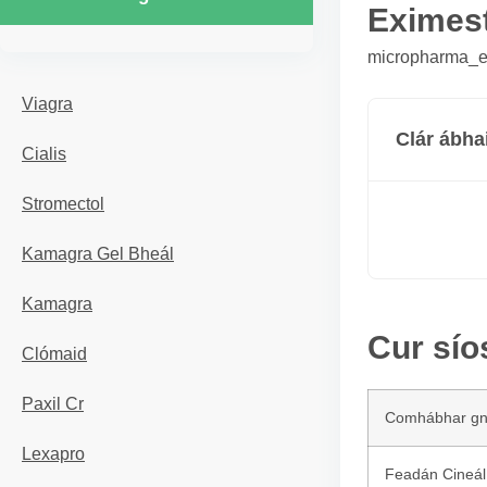
Eximes
micropharma_er
Viagra
Clár ábha
Cialis
Stromectol
Kamagra Gel Bheál
Kamagra
Cur sío
Clómaid
Paxil Cr
Comhábhar g
Lexapro
Feadán Cineál