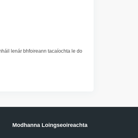
áil lenár bhfoireann tacaíochta le do
Modhanna Loingseoireachta