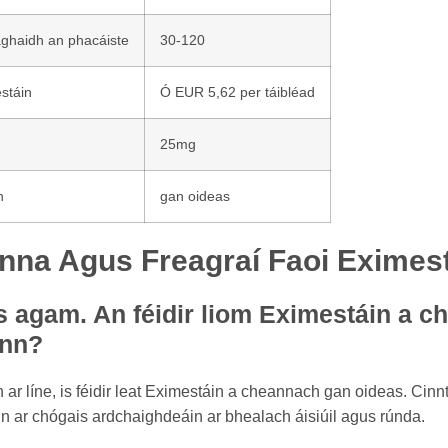
aghaidh an phacáiste
30-120
stáin
Ó EUR 5,62 per táibléad
25mg
n
gan oideas
nna Agus Freagraí Faoi Eximes
s agam. An féidir liom Eximestáin a c
ann?
 ar líne, is féidir leat Eximestáin a cheannach gan oideas. Cinnt
tain ar chógais ardchaighdeáin ar bhealach áisiúil agus rúnda.