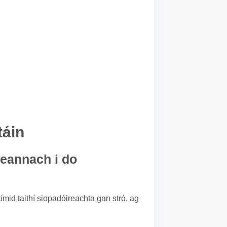
táin
heannach i do
ímid taithí siopadóireachta gan stró, ag