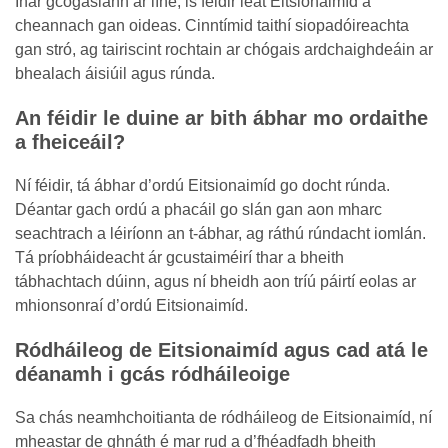
Inár gcógaslann ar líne, is féidir leat Eitsionaimíd a
cheannach gan oideas. Cinntímid taithí siopadóireachta
gan stró, ag tairiscint rochtain ar chógais ardchaighdeáin ar
bhealach áisiúil agus rúnda.
An féidir le duine ar bith ábhar mo ordaithe
a fheiceáil?
Ní féidir, tá ábhar d’ordú Eitsionaimíd go docht rúnda.
Déantar gach ordú a phacáil go slán gan aon mharc
seachtrach a léiríonn an t-ábhar, ag ráthú rúndacht iomlán.
Tá príobháideacht ár gcustaiméirí thar a bheith
tábhachtach dúinn, agus ní bheidh aon tríú páirtí eolas ar
mhionsonraí d’ordú Eitsionaimíd.
Ródháileog de Eitsionaimíd agus cad atá le
déanamh i gcás ródháileoige
Sa chás neamhchoitianta de ródháileog de Eitsionaimíd, ní
mheastar de ghnáth é mar rud a d’fhéadfadh bheith