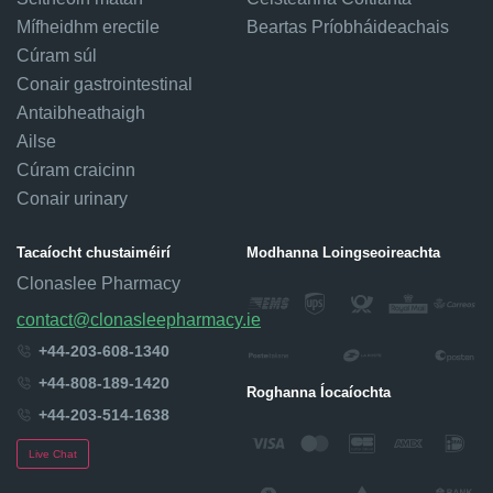
Mífheidhm erectile
Beartas Príobháideachais
Cúram súl
Conair gastrointestinal
Antaibheathaigh
Ailse
Cúram craicinn
Conair urinary
Tacaíocht chustaiméirí
Modhanna Loingseoireachta
Clonaslee Pharmacy
contact@clonasleepharmacy.ie
+44-203-608-1340
+44-808-189-1420
Roghanna Íocaíochta
+44-203-514-1638
Live Chat