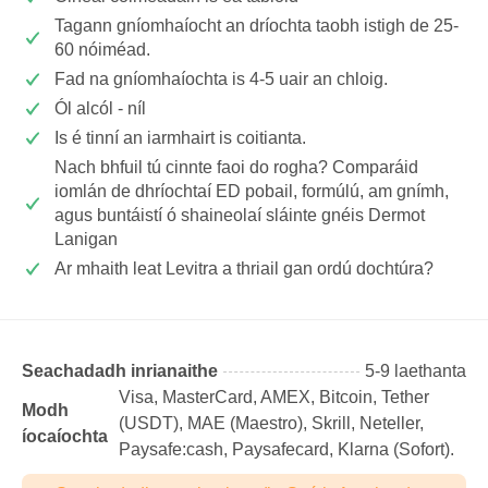
Tagann gníomhaíocht an dríochta taobh istigh de 25-
60 nóiméad.
Fad na gníomhaíochta is 4-5 uair an chloig.
Ól alcól - níl
Is é tinní an iarmhairt is coitianta.
Nach bhfuil tú cinnte faoi do rogha? Comparáid
iomlán de dhríochtaí ED pobail, formúlú, am gnímh,
agus buntáistí ó shaineolaí sláinte gnéis Dermot
Lanigan
Ar mhaith leat Levitra a thriail gan ordú dochtúra?
Seachadadh inrianaithe
5-9 laethanta
Visa, MasterCard, AMEX, Bitcoin, Tether
Modh
(USDТ), MAE (Maestro), Skrill, Neteller,
íocaíochta
Paysafe:cash, Paysafecard, Klarna (Sofort).