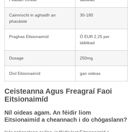
Cainníocht in aghaidh an
30-180
phacáiste
Praghas Eitsionaimíd
Ó EUR 2,25 per
táibléad
Dosage
250mg
Díol Eitsionaimíd
gan oideas
Ceisteanna Agus Freagraí Faoi
Eitsionaimíd
Níl oideas agam. An féidir liom
Eitsionaimíd a cheannach i do chógaslann?