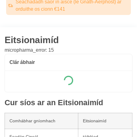
Seachadadh saor in aisce (le Gnáth-Aerphost) ar
orduithe os cionn €141
Eitsionaimíd
micropharma_error: 15
Clár ábhair
Cur síos ar an Eitsionaimíd
Comhábhar gníomhach
Eitsionaimíd
Feadán Cineál
táibléad