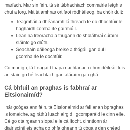
marfach. Mar sin féin, tá sé tábhachtach comhairle leighis
chuí a lorg. Má tá amhras ort faoi ródháileog, ba chóir duit:
Teagmháil a dhéanamh láithreach le do dhochtúir le
haghaidh comhairle gairmiúil.
Lean na treoracha a thugann do sholáthraí cúraim
sláinte go dlúth.
Seachain dáileoga breise a thógáil gan dul i
gcomhairle le dochtúir.
Cuimhnigh, tá freagairt thapa riachtanach chun déileáil leis
an staid go héifeachtach gan aláraim gan ghá.
Cá bhfuil an praghas is fabhraí ar
Eitsionaimíd?
Inár gcógaslann féin, tá Eitsionaimíd ar fáil ar an bpraghas
is iomaíche, ag ráthú luach airgid i gcomparáid le cinn eile.
Cé go dtairgeann siopaí eile cáilíocht, cinntíonn ár
dtairiscintí eisiacha go bhfaigheann tú cógais den chéad