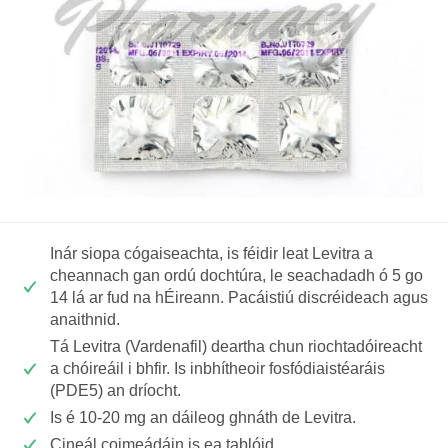
Inár siopa cógaiseachta, is féidir leat Levitra a
cheannach gan ordú dochtúra, le seachadadh ó 5 go
14 lá ar fud na hÉireann. Pacáistiú discréideach agus
anaithnid.
Tá Levitra (Vardenafil) deartha chun riochtadóireacht
a chóireáil i bhfir. Is inbhítheoir fosfódiaistéaráis
(PDE5) an dríocht.
Is é 10-20 mg an dáileog ghnáth de Levitra.
Cineál coimeádáin is ea tablóid