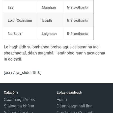
Inis
Mumhan
5-9 laethanta
Leitir Ceanainn
Ulaidh
5-9 laethanta
Na Sceirí
Laighean
5-9 laethanta
Le haghaidh suíomhanna breise agus ceisteanna faoi
sheachadtaí, déan teagmháil lenár bhfoireann tacaíochta
le do thoil.
[esi rvpw_slider ttl=0]
Catagóirí
Eolas úsáideach
Ceannaigh Anois
Fúinn
Sláinte na bhfear
Déan teagmháil linn
Scítheoirí matán
Ceisteanna Coitianta