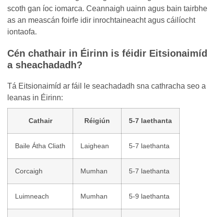
scoth gan íoc iomarca. Ceannaigh uainn agus bain tairbhe
as an meascán foirfe idir inrochtaineacht agus cáilíocht
iontaofa.
Cén chathair in Éirinn is féidir Eitsionaimíd
a sheachadadh?
Tá Eitsionaimíd ar fáil le seachadadh sna cathracha seo a
leanas in Éirinn:
Cathair
Réigiún
5-7 laethanta
Baile Átha Cliath
Laighean
5-7 laethanta
Corcaigh
Mumhan
5-7 laethanta
Luimneach
Mumhan
5-9 laethanta