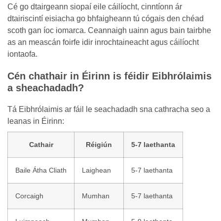
Cé go dtairgeann siopaí eile cáilíocht, cinntíonn ár
dtairiscintí eisiacha go bhfaigheann tú cógais den chéad
scoth gan íoc iomarca. Ceannaigh uainn agus bain tairbhe
as an meascán foirfe idir inrochtaineacht agus cáilíocht
iontaofa.
Cén chathair in Éirinn is féidir Eibhrólaimis
a sheachadadh?
Tá Eibhrólaimis ar fáil le seachadadh sna cathracha seo a
leanas in Éirinn:
Cathair
Réigiún
5-7 laethanta
Baile Átha Cliath
Laighean
5-7 laethanta
Corcaigh
Mumhan
5-7 laethanta