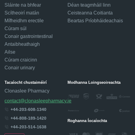
Sláinte na bhfear
Déan teagmháil linn
Scítheoirí matán
Ceisteanna Coitianta
Mífheidhm erectile
Beartas Príobháideachais
Cúram súl
Conair gastrointestinal
Antaibheathaigh
Ailse
Cúram craicinn
Conair urinary
Tacaíocht chustaiméirí
Modhanna Loingseoireachta
Clonaslee Pharmacy
contact@clonasleepharmacy.ie
+44-203-608-1340
+44-808-189-1420
Roghanna Íocaíochta
+44-203-514-1638