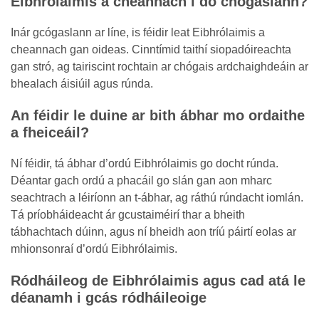
Eibhrólaimis a cheannach i do chógaslann?
Inár gcógaslann ar líne, is féidir leat Eibhrólaimis a
cheannach gan oideas. Cinntímid taithí siopadóireachta
gan stró, ag tairiscint rochtain ar chógais ardchaighdeáin ar
bhealach áisiúil agus rúnda.
An féidir le duine ar bith ábhar mo ordaithe
a fheiceáil?
Ní féidir, tá ábhar d’ordú Eibhrólaimis go docht rúnda.
Déantar gach ordú a phacáil go slán gan aon mharc
seachtrach a léiríonn an t-ábhar, ag ráthú rúndacht iomlán.
Tá príobháideacht ár gcustaiméirí thar a bheith
tábhachtach dúinn, agus ní bheidh aon tríú páirtí eolas ar
mhionsonraí d’ordú Eibhrólaimis.
Ródháileog de Eibhrólaimis agus cad atá le
déanamh i gcás ródháileoige