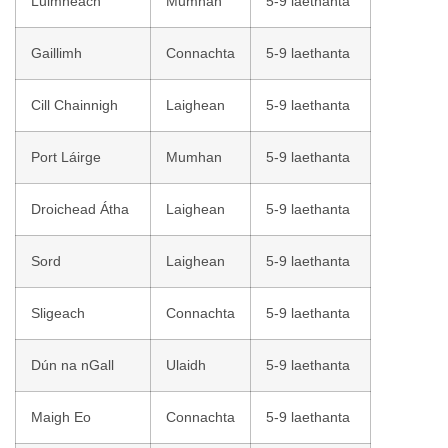
Luimneach
Mumhan
5-9 laethanta
Gaillimh
Connachta
5-9 laethanta
Cill Chainnigh
Laighean
5-9 laethanta
Port Láirge
Mumhan
5-9 laethanta
Droichead Átha
Laighean
5-9 laethanta
Sord
Laighean
5-9 laethanta
Sligeach
Connachta
5-9 laethanta
Dún na nGall
Ulaidh
5-9 laethanta
Maigh Eo
Connachta
5-9 laethanta