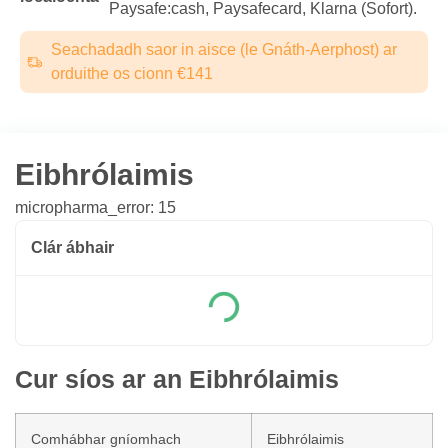
Paysafe:cash, Paysafecard, Klarna (Sofort).
Seachadadh saor in aisce (le Gnáth-Aerphost) ar
orduithe os cionn €141
Eibhrólaimis
micropharma_error: 15
Clár ábhair
Cur síos ar an Eibhrólaimis
Comhábhar gníomhach
Eibhrólaimis