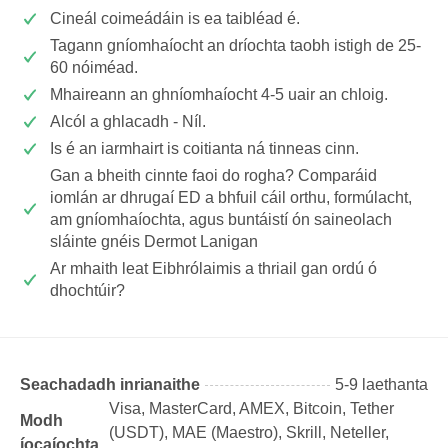
Cineál coimeádáin is ea taibléad é.
Tagann gníomhaíocht an dríochta taobh istigh de 25-
60 nóiméad.
Mhaireann an ghníomhaíocht 4-5 uair an chloig.
Alcól a ghlacadh - Níl.
Is é an iarmhairt is coitianta ná tinneas cinn.
Gan a bheith cinnte faoi do rogha? Comparáid
iomlán ar dhrugaí ED a bhfuil cáil orthu, formúlacht,
am gníomhaíochta, agus buntáistí ón saineolach
sláinte gnéis Dermot Lanigan
Ar mhaith leat Eibhrólaimis a thriail gan ordú ó
dhochtúir?
Seachadadh inrianaithe
5-9 laethanta
Visa, MasterCard, AMEX, Bitcoin, Tether
Modh
(USDТ), MAE (Maestro), Skrill, Neteller,
íocaíochta