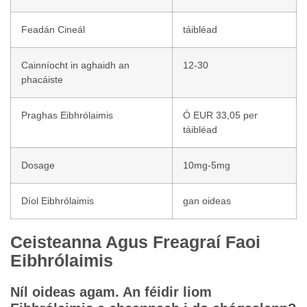
Feadán Cineál
táibléad
Cainníocht in aghaidh an
12-30
phacáiste
Praghas Eibhrólaimis
Ó EUR 33,05 per
táibléad
Dosage
10mg-5mg
Díol Eibhrólaimis
gan oideas
Ceisteanna Agus Freagraí Faoi
Eibhrólaimis
Níl oideas agam. An féidir liom