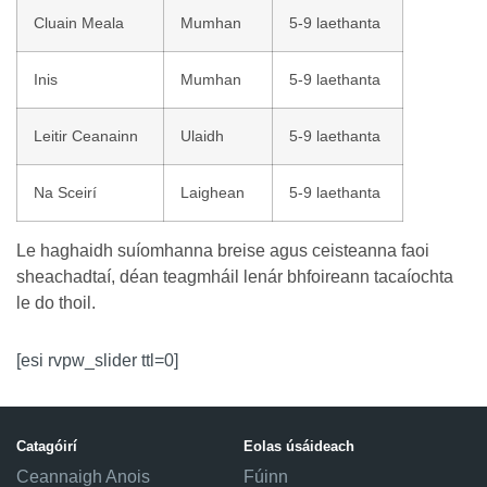
Cluain Meala
Mumhan
5-9 laethanta
Inis
Mumhan
5-9 laethanta
Leitir Ceanainn
Ulaidh
5-9 laethanta
Na Sceirí
Laighean
5-9 laethanta
Le haghaidh suíomhanna breise agus ceisteanna faoi
sheachadtaí, déan teagmháil lenár bhfoireann tacaíochta
le do thoil.
[esi rvpw_slider ttl=0]
Catagóirí
Eolas úsáideach
Ceannaigh Anois
Fúinn