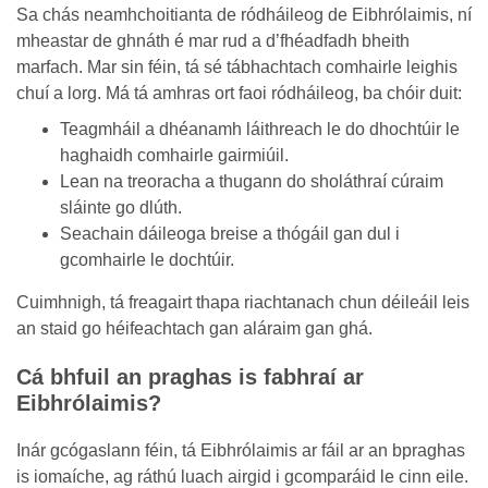
Sa chás neamhchoitianta de ródháileog de Eibhrólaimis, ní
mheastar de ghnáth é mar rud a d’fhéadfadh bheith
marfach. Mar sin féin, tá sé tábhachtach comhairle leighis
chuí a lorg. Má tá amhras ort faoi ródháileog, ba chóir duit:
Teagmháil a dhéanamh láithreach le do dhochtúir le
haghaidh comhairle gairmiúil.
Lean na treoracha a thugann do sholáthraí cúraim
sláinte go dlúth.
Seachain dáileoga breise a thógáil gan dul i
gcomhairle le dochtúir.
Cuimhnigh, tá freagairt thapa riachtanach chun déileáil leis
an staid go héifeachtach gan aláraim gan ghá.
Cá bhfuil an praghas is fabhraí ar
Eibhrólaimis?
Inár gcógaslann féin, tá Eibhrólaimis ar fáil ar an bpraghas
is iomaíche, ag ráthú luach airgid i gcomparáid le cinn eile.