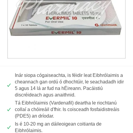
Inár siopa cógaiseachta, is féidir leat Eibhrólaimis a
cheannach gan ordú ó dhochtúir, le seachadadh idir
5 agus 14 lá ar fud na hÉireann. Pacáistiú
discréideach agus anaithnid.
Tá Eibhrólaimis (Vardenafil) deartha le riochtanú
collaí a chóireáil d'fhir. Is coisceadh fosfaidistreáis
(PDE5) an dríodar.
Is é 10-20 mg an dáileoigean coitianta de
Eibhrólaimis.