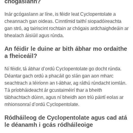
chógaslann?
Inár gcógaslann ar líne, is féidir leat Cyclopentolate a
cheannach gan oideas. Cinntímid taithí siopadóireachta
gan stró, ag tairiscint rochtain ar chógais ardchaighdeáin ar
bhealach áisiúil agus rúnda.
An féidir le duine ar bith ábhar mo ordaithe
a fheiceáil?
Ní féidir, tá ábhar d’ordú Cyclopentolate go docht rúnda.
Déantar gach ordú a phacáil go slán gan aon mharc
seachtrach a léiríonn an t-ábhar, ag ráthú rúndacht iomlán.
Tá príobháideacht ár gcustaiméirí thar a bheith
tábhachtach dúinn, agus ní bheidh aon tríú páirtí eolas ar
mhionsonraí d’ordú Cyclopentolate.
Ródháileog de Cyclopentolate agus cad atá
le déanamh i gcás ródháileoige