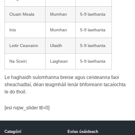
Cluain Meala
Mumhan
5-9 laethanta
Inis
Mumhan
5-9 laethanta
Leitir Ceanainn
Ulaidh
5-9 laethanta
Na Sceirí
Laighean
5-9 laethanta
Le haghaidh suíomhanna breise agus ceisteanna faoi
sheachadtaí, déan teagmháil lenár bhfoireann tacaíochta
le do thoil.
[esi rvpw_slider ttl=0]
Catagóirí
Eolas úsáideach