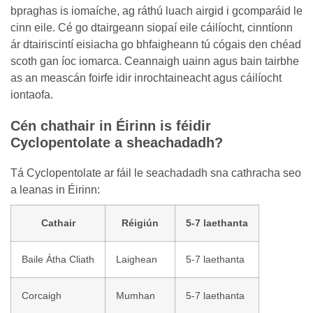
bpraghas is iomaíche, ag ráthú luach airgid i gcomparáid le
cinn eile. Cé go dtairgeann siopaí eile cáilíocht, cinntíonn
ár dtairiscintí eisiacha go bhfaigheann tú cógais den chéad
scoth gan íoc iomarca. Ceannaigh uainn agus bain tairbhe
as an meascán foirfe idir inrochtaineacht agus cáilíocht
iontaofa.
Cén chathair in Éirinn is féidir
Cyclopentolate a sheachadadh?
Tá Cyclopentolate ar fáil le seachadadh sna cathracha seo
a leanas in Éirinn:
Cathair
Réigiún
5-7 laethanta
Baile Átha Cliath
Laighean
5-7 laethanta
Corcaigh
Mumhan
5-7 laethanta