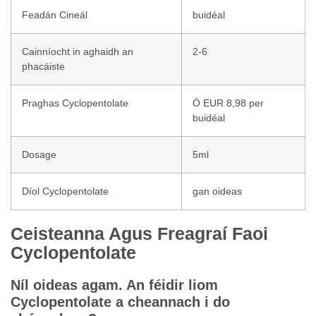
Feadán Cineál
buidéal
Cainníocht in aghaidh an
2-6
phacáiste
Praghas Cyclopentolate
Ó EUR 8,98 per
buidéal
Dosage
5ml
Díol Cyclopentolate
gan oideas
Ceisteanna Agus Freagraí Faoi
Cyclopentolate
Níl oideas agam. An féidir liom
Cyclopentolate a cheannach i do