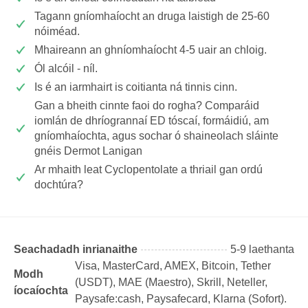
Tagann gníomhaíocht an druga laistigh de 25-60
nóiméad.
Mhaireann an ghníomhaíocht 4-5 uair an chloig.
Ól alcóil - níl.
Is é an iarmhairt is coitianta ná tinnis cinn.
Gan a bheith cinnte faoi do rogha? Comparáid
iomlán de dhríogrannaí ED tóscaí, formáidiú, am
gníomhaíochta, agus sochar ó shaineolach sláinte
gnéis Dermot Lanigan
Ar mhaith leat Cyclopentolate a thriail gan ordú
dochtúra?
Seachadadh inrianaithe
5-9 laethanta
Visa, MasterCard, AMEX, Bitcoin, Tether
Modh
(USDТ), MAE (Maestro), Skrill, Neteller,
íocaíochta
Paysafe:cash, Paysafecard, Klarna (Sofort).