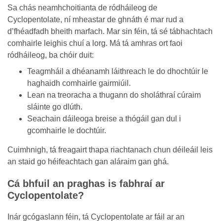
Sa chás neamhchoitianta de ródháileog de
Cyclopentolate, ní mheastar de ghnáth é mar rud a
d’fhéadfadh bheith marfach. Mar sin féin, tá sé tábhachtach
comhairle leighis chuí a lorg. Má tá amhras ort faoi
ródháileog, ba chóir duit:
Teagmháil a dhéanamh láithreach le do dhochtúir le
haghaidh comhairle gairmiúil.
Lean na treoracha a thugann do sholáthraí cúraim
sláinte go dlúth.
Seachain dáileoga breise a thógáil gan dul i
gcomhairle le dochtúir.
Cuimhnigh, tá freagairt thapa riachtanach chun déileáil leis
an staid go héifeachtach gan aláraim gan ghá.
Cá bhfuil an praghas is fabhraí ar
Cyclopentolate?
Inár gcógaslann féin, tá Cyclopentolate ar fáil ar an