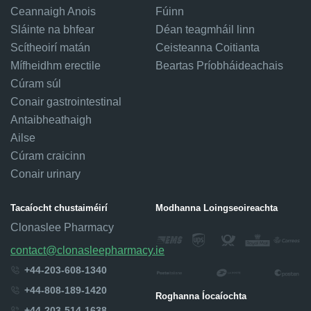
Ceannaigh Anois
Fúinn
Sláinte na bhfear
Déan teagmháil linn
Scítheoirí matán
Ceisteanna Coitianta
Mífheidhm erectile
Beartas Príobháideachais
Cúram súl
Conair gastrointestinal
Antaibheathaigh
Ailse
Cúram craicinn
Conair urinary
Tacaíocht chustaiméirí
Modhanna Loingseoireachta
Clonaslee Pharmacy
contact@clonasleepharmacy.ie
+44-203-608-1340
+44-808-189-1420
Roghanna Íocaíochta
+44-203-514-1638