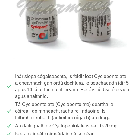
Inár siopa cógaiseachta, is féidir leat Cyclopentolate
a cheannach gan ordú dochtúra, le seachadadh idir 5
agus 14 lá ar fud na hÉireann. Pacáistiú discréideach
agus anaithnid.
Tá Cyclopentolate (Cyclopentolate) deartha le
cóireáil doimhneacht radhairc i ndaoine. Is
frithmhiocróbach (antimhiocrógach) an druga.
An dáilí gnáth de Cyclopentolate is ea 10-20 mg.
Is é an cineál coimeádáin ná táibléad