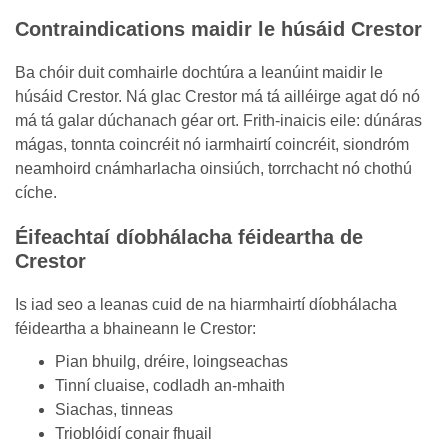
Contraindications maidir le húsáid Crestor
Ba chóir duit comhairle dochtúra a leanúint maidir le
húsáid Crestor. Ná glac Crestor má tá ailléirge agat dó nó
má tá galar dúchanach géar ort. Frith-inaicis eile: dúnáras
mágas, tonnta coincréit nó iarmhairtí coincréit, siondróm
neamhoird cnámharlacha oinsiúch, torrchacht nó chothú
cíche.
Éifeachtaí díobhálacha féideartha de
Crestor
Is iad seo a leanas cuid de na hiarmhairtí díobhálacha
féideartha a bhaineann le Crestor:
Pian bhuilg, dréire, loingseachas
Tinní cluaise, codladh an-mhaith
Siachas, tinneas
Trioblóidí conair fhuail