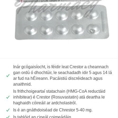
Inár gcógaisíocht, is féidir leat Crestor a cheannach
gan ordú ó dhochtúir, le seachadadh idir 5 agus 14 lá
ar fud na hÉireann. Pacáistiú discréideach agus
anaithnid.
Is frithchoigeartaí statachain (HMG-CoA reductáid
inhibitear) é Crestor (Rosuvastatin) atá deartha le
haghaidh cóireáil ar ardcholastról.
Is é an gnáthdoiséad de Chrestor 5-40 mg.
Is tablóid an cineál coimeádáin.