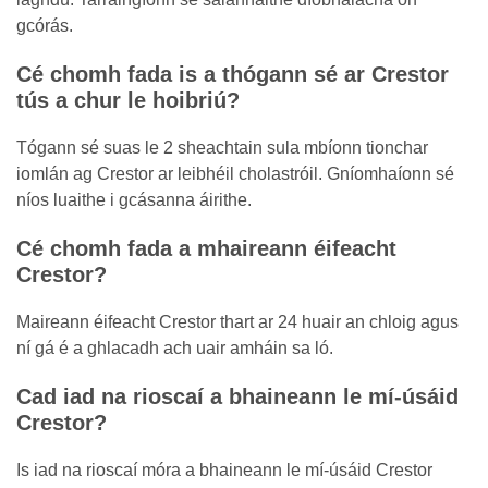
gcórás.
Cé chomh fada is a thógann sé ar Crestor
tús a chur le hoibriú?
Tógann sé suas le 2 sheachtain sula mbíonn tionchar
iomlán ag Crestor ar leibhéil cholastróil. Gníomhaíonn sé
níos luaithe i gcásanna áirithe.
Cé chomh fada a mhaireann éifeacht
Crestor?
Maireann éifeacht Crestor thart ar 24 huair an chloig agus
ní gá é a ghlacadh ach uair amháin sa ló.
Cad iad na rioscaí a bhaineann le mí-úsáid
Crestor?
Is iad na rioscaí móra a bhaineann le mí-úsáid Crestor