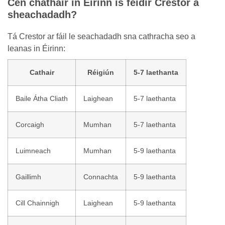
Cén chathair in Éirinn is féidir Crestor a
sheachadadh?
Tá Crestor ar fáil le seachadadh sna cathracha seo a
leanas in Éirinn:
Cathair
Réigiún
5-7 laethanta
Baile Átha Cliath
Laighean
5-7 laethanta
Corcaigh
Mumhan
5-7 laethanta
Luimneach
Mumhan
5-9 laethanta
Gaillimh
Connachta
5-9 laethanta
Cill Chainnigh
Laighean
5-9 laethanta