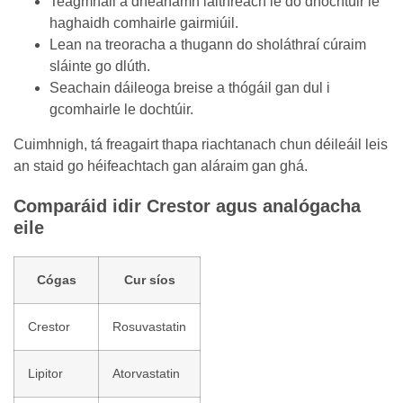
Teagmháil a dhéanamh láithreach le do dhochtúir le
haghaidh comhairle gairmiúil.
Lean na treoracha a thugann do sholáthraí cúraim
sláinte go dlúth.
Seachain dáileoga breise a thógáil gan dul i
gcomhairle le dochtúir.
Cuimhnigh, tá freagairt thapa riachtanach chun déileáil leis
an staid go héifeachtach gan aláraim gan ghá.
Comparáid idir Crestor agus analógacha
eile
Cógas
Cur síos
Crestor
Rosuvastatin
Lipitor
Atorvastatin