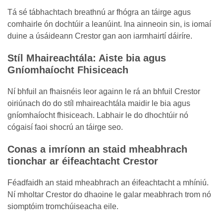
Tá sé tábhachtach breathnú ar fhógra an táirge agus
comhairle ón dochtúir a leanúint. Ina ainneoin sin, is iomaí
duine a úsáideann Crestor gan aon iarmhairtí dáiríre.
Stíl Mhaireachtála: Aiste bia agus
Gníomhaíocht Fhisiceach
Ní bhfuil an fhaisnéis leor againn le rá an bhfuil Crestor
oiriúnach do do stíl mhaireachtála maidir le bia agus
gníomhaíocht fhisiceach. Labhair le do dhochtúir nó
cógaisí faoi shocrú an táirge seo.
Conas a imríonn an staid mheabhrach
tionchar ar éifeachtacht Crestor
Féadfaidh an staid mheabhrach an éifeachtacht a mhíniú.
Ní mholtar Crestor do dhaoine le galar meabhrach trom nó
siomptóim tromchúiseacha eile.