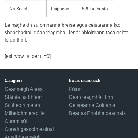
Na Sceirí
Laighean
5-9 laethanta
Le haghaidh suíomhanna breise agus ceisteanna faoi
sheachadtaí, déan teagmháil lenár bhfoireann tacaíochta
le do thoil.
[esi rvpw_slider ttl=0]
Catagóirí
Eolas úsáideach
Ceannaigh Anois
Fúinn
Sláinte na bhfear
Déan teagmháil linn
Scítheoirí matán
Ceisteanna Coitianta
Mífheidhm erectile
Beartas Príobháideachais
Cúram súl
Conair gastrointestinal
Antaibheathaigh