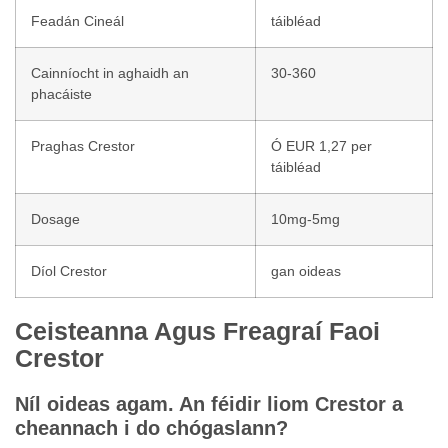
Feadán Cineál
táibléad
Cainníocht in aghaidh an
30-360
phacáiste
Praghas Crestor
Ó EUR 1,27 per
táibléad
Dosage
10mg-5mg
Díol Crestor
gan oideas
Ceisteanna Agus Freagraí Faoi
Crestor
Níl oideas agam. An féidir liom Crestor a
cheannach i do chógaslann?