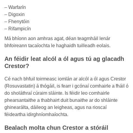
– Warfarín
– Digoxin
– Fhenytóin
– Rifampicín
Má bhíonn aon amhras agat, déan teagmháil lenár
bhfoireann tacaíochta le haghaidh tuilleadh eolais.
An féidir leat alcól a ól agus tú ag glacadh
Crestor?
Cé nach bhfuil toirmeasc iomlán ar alcól a ól agus Crestor
(Rosuvastatin) á thógáil, is fearr i gcónaí comhairle a fháil ó
do sholáthraí cúraim sláinte. Is féidir leo comhairle
phearsantaithe a thabhairt duit bunaithe ar do shláinte
ghinearálta, dáileog an leigheas, agus na rioscaí
féideartha idirghníomhaíochta.
Bealach molta chun Crestor a stóráil