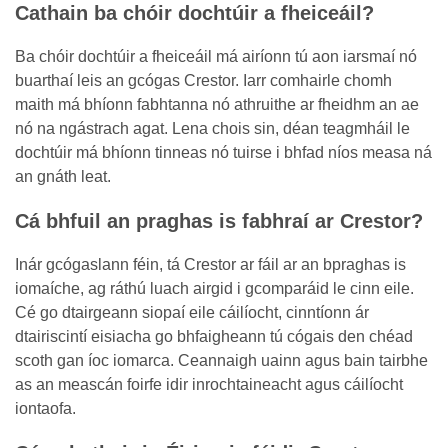
Cathain ba chóir dochtúir a fheiceáil?
Ba chóir dochtúir a fheiceáil má airíonn tú aon iarsmaí nó
buarthaí leis an gcógas Crestor. Iarr comhairle chomh
maith má bhíonn fabhtanna nó athruithe ar fheidhm an ae
nó na ngástrach agat. Lena chois sin, déan teagmháil le
dochtúir má bhíonn tinneas nó tuirse i bhfad níos measa ná
an gnáth leat.
Cá bhfuil an praghas is fabhraí ar Crestor?
Inár gcógaslann féin, tá Crestor ar fáil ar an bpraghas is
iomaíche, ag ráthú luach airgid i gcomparáid le cinn eile.
Cé go dtairgeann siopaí eile cáilíocht, cinntíonn ár
dtairiscintí eisiacha go bhfaigheann tú cógais den chéad
scoth gan íoc iomarca. Ceannaigh uainn agus bain tairbhe
as an meascán foirfe idir inrochtaineacht agus cáilíocht
iontaofa.