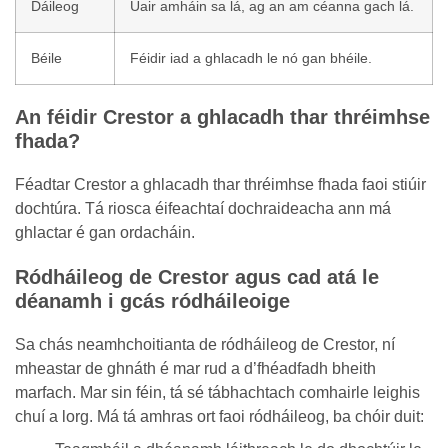
Dáileog
Uair amháin sa lá, ag an am céanna gach lá.
Béile
Féidir iad a ghlacadh le nó gan bhéile.
An féidir Crestor a ghlacadh thar thréimhse
fhada?
Féadtar Crestor a ghlacadh thar thréimhse fhada faoi stiúir
dochtúra. Tá riosca éifeachtaí dochraideacha ann má
ghlactar é gan ordacháin.
Ródháileog de Crestor agus cad atá le
déanamh i gcás ródháileoige
Sa chás neamhchoitianta de ródháileog de Crestor, ní
mheastar de ghnáth é mar rud a d’fhéadfadh bheith
marfach. Mar sin féin, tá sé tábhachtach comhairle leighis
chuí a lorg. Má tá amhras ort faoi ródháileog, ba chóir duit: