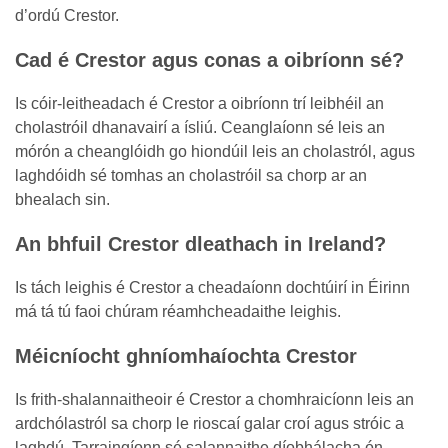
d’ordú Crestor.
Cad é Crestor agus conas a oibríonn sé?
Is cóir-leitheadach é Crestor a oibríonn trí leibhéil an
cholastróil dhanavairí a ísliú. Ceanglaíonn sé leis an
mórón a cheanglóidh go hiondúil leis an cholastról, agus
laghdóidh sé tomhas an cholastróil sa chorp ar an
bhealach sin.
An bhfuil Crestor dleathach in Ireland?
Is tách leighis é Crestor a cheadaíonn dochtúirí in Éirinn
má tá tú faoi chúram réamhcheadaithe leighis.
Méicníocht ghníomhaíochta Crestor
Is frith-shalannaitheoir é Crestor a chomhraicíonn leis an
ardchólastról sa chorp le rioscaí galar croí agus stróic a
laghdú. Tarraingíonn sé salannaithe díobhálacha ón