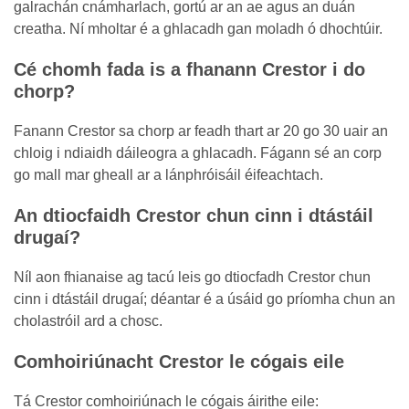
galrachán cnámharlach, gortú ar an ae agus an duán
creatha. Ní mholtar é a ghlacadh gan moladh ó dhochtúir.
Cé chomh fada is a fhanann Crestor i do
chorp?
Fanann Crestor sa chorp ar feadh thart ar 20 go 30 uair an
chloig i ndiaidh dáileogra a ghlacadh. Fágann sé an corp
go mall mar gheall ar a lánphróisáil éifeachtach.
An dtiocfaidh Crestor chun cinn i dtástáil
drugaí?
Níl aon fhianaise ag tacú leis go dtiocfadh Crestor chun
cinn i dtástáil drugaí; déantar é a úsáid go príomha chun an
cholastróil ard a chosc.
Comhoiriúnacht Crestor le cógais eile
Tá Crestor comhoiriúnach le cógais áirithe eile: