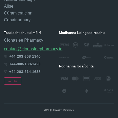
Ailse
Cúram craicinn
Conair urinary
Tacaíocht chustaiméirí
Modhanna Loingseoireachta
Clonaslee Pharmacy
contact@clonasleepharmacy.ie
+44-203-608-1340
+44-808-189-1420
Roghanna Íocaíochta
+44-203-514-1638
Live Chat
2026 | Clonaslee Pharmacy