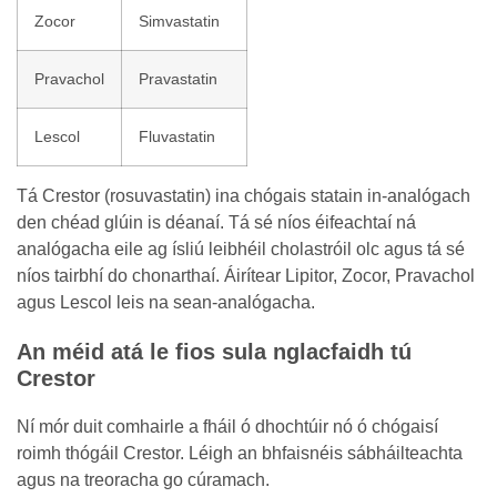
Zocor
Simvastatin
Pravachol
Pravastatin
Lescol
Fluvastatin
Tá Crestor (rosuvastatin) ina chógais statain in-analógach
den chéad glúin is déanaí. Tá sé níos éifeachtaí ná
analógacha eile ag ísliú leibhéil cholastróil olc agus tá sé
níos tairbhí do chonarthaí. Áirítear Lipitor, Zocor, Pravachol
agus Lescol leis na sean-analógacha.
An méid atá le fios sula nglacfaidh tú
Crestor
Ní mór duit comhairle a fháil ó dhochtúir nó ó chógaisí
roimh thógáil Crestor. Léigh an bhfaisnéis sábháilteachta
agus na treoracha go cúramach.