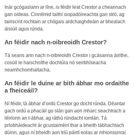
Inár gcógaslann ar líne, is féidir leat Crestor a cheannach
gan oideas. Cinntímid taithí siopadóireachta gan stró, ag
tairiscint rochtain ar chógais ardchaighdeáin ar bhealach
áisiúil agus rúnda.
An féidir nach n-oibreoidh Crestor?
Tá seans ann nach n-oibreoidh Crestor i gcásanna áirithe,
cosúil le haischníthe dochtúra nó seirbhíseacha
neamhchomhaltacha.
An féidir le duine ar bith ábhar mo ordaithe
a fheiceáil?
Ní féidir, tá ábhar d’ordú Crestor go docht rúnda. Déantar
gach ordú a phacáil go slán gan aon mharc seachtrach a
léiríonn an t-ábhar, ag ráthú rúndacht iomlán. Tá
príobháideacht ár gcustaiméirí thar a bheith tábhachtach
dúinn, agus ní bheidh aon tríú páirtí eolas ar mhionsonraí