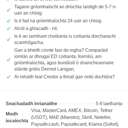
Tagann gníomhaíocht an dríochta laistigh de 5-7 n-
uair an chloig.
Is é fad na gníomhaíochta 24 uair an chloig.
Alcól a ghlacadh - níl.
Is é an iarmhairt choitianta is coitianta dorcharacht
scamhógacha.
Gan a bheith cinnte faoi do rogha? Comparáid
iomlán ar dhrugaí ED coitianta, foirmliú, am
gníomhaíochta, agus buntáistí ó shaincheannaire
sláinte gnéis Dermot Lanigan.
Ar mhaith leat Crestor a thriail gan ordú dochtúra?
Seachadadh inrianaithe
5-9 laethanta
Visa, MasterCard, AMEX, Bitcoin, Tether
Modh
(USDТ), MAE (Maestro), Skrill, Neteller,
íocaíochta
Paysafe:cash, Paysafecard, Klarna (Sofort).