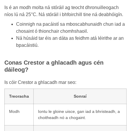
Is é an modh molta ná stóráil ag teocht dhronuilleogach
níos lú ná 25°C. Ná stóráil i bhfoirchill tine ná deabhóigín.
Coinnigh na pacáistí sa mboscabhunaidh chun iad a
chosaint ó thionchair chomhshaoil.
Ná húsáid tar éis an dáta as feidhm atá léirithe ar an
bpacáistiú.
Conas Crestor a ghlacadh agus cén
dáileog?
Is cóir Crestor a ghlacadh mar seo:
Treoracha
Sonraí
Modh
Iontu le gloine uisce, gan iad a bhristeadh, a
choitheadh nó a chogaint.