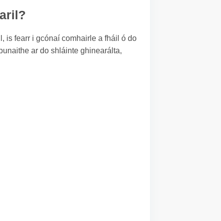
aril?
, is fearr i gcónaí comhairle a fháil ó do
 bunaithe ar do shláinte ghinearálta,