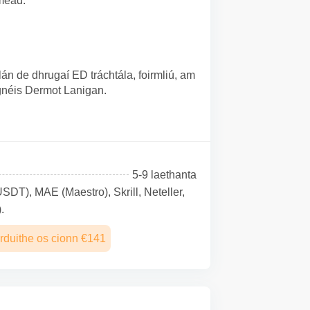
méad.
án de dhrugaí ED tráchtála, foirmliú, am
gnéis Dermot Lanigan.
5-9 laethanta
SDТ), MAE (Maestro), Skrill, Neteller,
.
rduithe os cionn €141