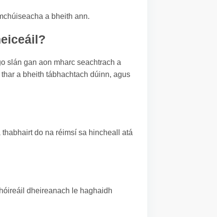
romchúiseacha a bheith ann.
heiceáil?
l go slán gan aon mharc seachtrach a
í thar a bheith tábhachtach dúinn, agus
 thabhairt do na réimsí sa hincheall atá
chóireáil dheireanach le haghaidh