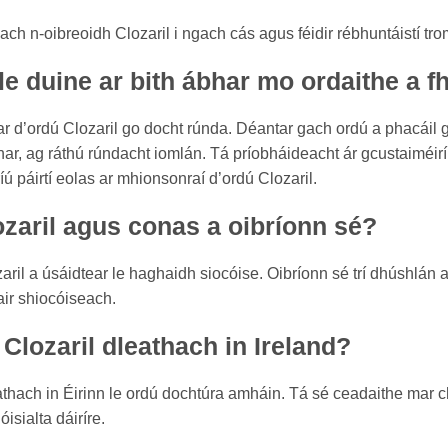
ach n-oibreoidh Clozaril i ngach cás agus féidir rébhuntáistí t
 le duine ar bith ábhar mo ordaithe a f
bhar d’ordú Clozaril go docht rúnda. Déantar gach ordú a phacái
bhar, ag ráthú rúndacht iomlán. Tá príobháideacht ár gcustaiméir
íú páirtí eolas ar mhionsonraí d’ordú Clozaril.
zaril agus conas a oibríonn sé?
zaril a úsáidtear le haghaidh siocóise. Oibríonn sé trí dhúshlán a
air shiocóiseach.
 Clozaril dleathach in Ireland?
athach in Éirinn le ordú dochtúra amháin. Tá sé ceadaithe mar 
óisialta dáiríre.