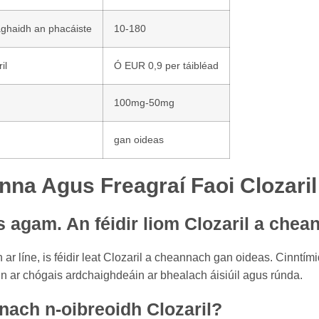
aghaidh an phacáiste
10-180
il
Ó EUR 0,9 per táibléad
100mg-50mg
gan oideas
nna Agus Freagraí Faoi Clozaril
s agam. An féidir liom Clozaril a che
ar líne, is féidir leat Clozaril a cheannach gan oideas. Cinntími
tain ar chógais ardchaighdeáin ar bhealach áisiúil agus rúnda.
 nach n-oibreoidh Clozaril?