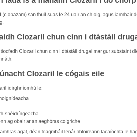
fada is a fhanann Clozaril i do chorp
 (clobazam) san fhuil suas le 24 uair an chloig, agus iarmhair de
g.
aidh Clozaril chun cinn i dtástáil drug
tiocfadh Clozaril chun cinn i dtástáil drugaí mar gur substaint d
hnáth.
nacht Clozaril le cógais eile
ril idirghníomhú le:
choignídeacha
ith-shéidríngeacha
nn ag obair ar an aeghóras coigríche
mhras agat, déan teagmháil lenár bhfoireann tacaíochta le hagh