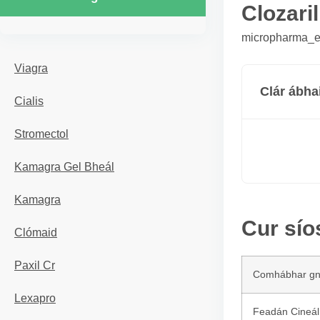
Clozaril
micropharma_er
Viagra
Clár ábha
Cialis
Stromectol
Kamagra Gel Bheál
Kamagra
Cur síos
Clómaid
Paxil Cr
Comhábhar g
Lexapro
Feadán Cineál