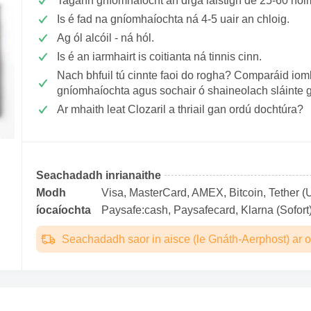
Tagann gníomhaíocht an drga laistigh de 25-60 nói
Is é fad na gníomhaíochta ná 4-5 uair an chloig.
Ag ól alcóil - ná hól.
Is é an iarmhairt is coitianta ná tinnis cinn.
Nach bhfuil tú cinnte faoi do rogha? Comparáid ioml
gníomhaíochta agus sochair ó shaineolach sláinte 
Ar mhaith leat Clozaril a thriail gan ordú dochtúra?
Seachadadh inrianaithe
Modh
Visa, MasterCard, AMEX, Bitcoin, Tether (U
íocaíochta
Paysafe:cash, Paysafecard, Klarna (Sofort)
Seachadadh saor in aisce (le Gnáth-Aerphost) ar o