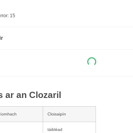
ror: 15
ir
 ar an Clozaril
níomhach
Cloisaipín
táibléad