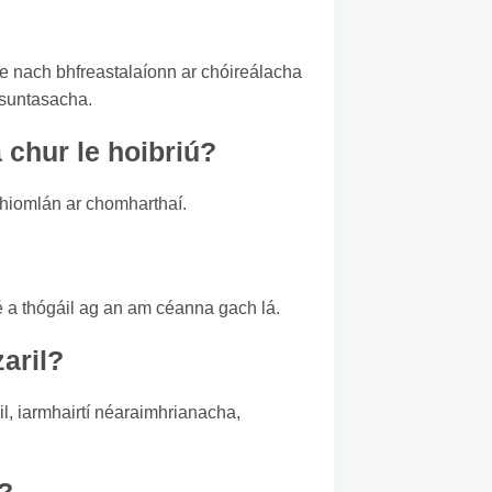
he nach bhfreastalaíonn ar chóireálacha
 suntasacha.
 chur le hoibriú?
 hiomlán ar chomharthaí.
r é a thógáil ag an am céanna gach lá.
aril?
uil, iarmhairtí néaraimhrianacha,