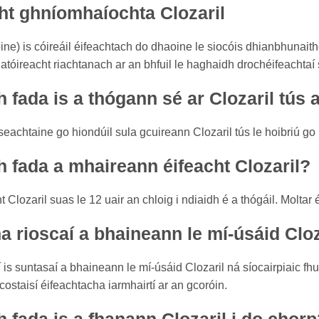
ht ghníomhaíochta Clozaril
pine) is cóireáil éifeachtach do dhaoine le siocóis dhianbhunait
atóireacht riachtanach ar an bhfuil le haghaidh drochéifeachtaí
fada is a thógann sé ar Clozaril tús a
eachtaine go hiondúil sula gcuireann Clozaril tús le hoibriú go
 fada a mhaireann éifeacht Clozaril?
t Clozaril suas le 12 uair an chloig i ndiaidh é a thógáil. Molta
a rioscaí a bhaineann le mí-úsáid Cloz
í is suntasaí a bhaineann le mí-úsáid Clozaril ná síocairpiaic fh
costaisí éifeachtacha iarmhairtí ar an gcoróin.