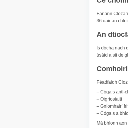
Cé chomh 
Fanann Clozaril
36 uair an chloi
An dtiocf
Is dócha nach d
úsáid aisti de g
Comhoiriú
Féadfaidh Cloza
– Cógais antí-
– Oigríostaití
– Gníomhairí fr
– Cógais a bhío
Má bhíonn aon a