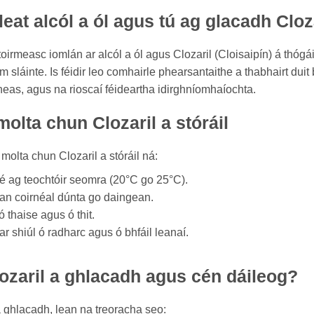
 leat alcól a ól agus tú ag glacadh Cloz
oirmeasc iomlán ar alcól a ól agus Clozaril (Cloisaipín) á thógáil
m sláinte. Is féidir leo comhairle phearsantaithe a thabhairt duit
heas, agus na rioscaí féideartha idirghníomhaíochta.
olta chun Clozaril a stóráil
molta chun Clozaril a stóráil ná:
é ag teochtóir seomra (20°C go 25°C).
n coirnéal dúnta go daingean.
 thaise agus ó thit.
r shiúl ó radharc agus ó bhfáil leanaí.
ozaril a ghlacadh agus cén dáileog?
 ghlacadh, lean na treoracha seo: