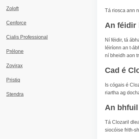
Zoloft
Tá riosca ann n
Cenforce
An féidir
Cialis Professional
Ní féidir, tá á
léiríonn an t-á
Prélone
ní bheidh aon tr
Zovirax
Cad é Clo
Pristiq
Is cógais é Clo
riartha ag doch
Stendra
An bhfuil
Tá Clozaril dle
siocóise frith-sh