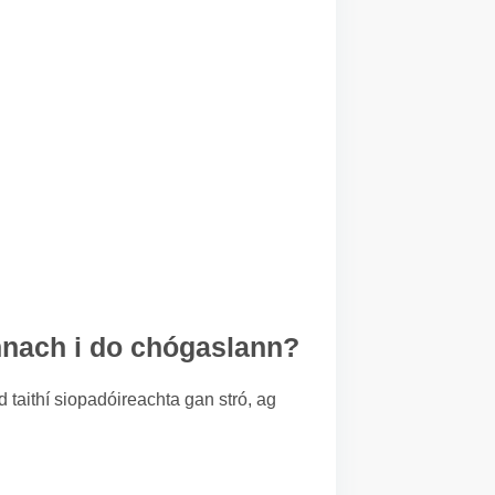
annach i do chógaslann?
d taithí siopadóireachta gan stró, ag