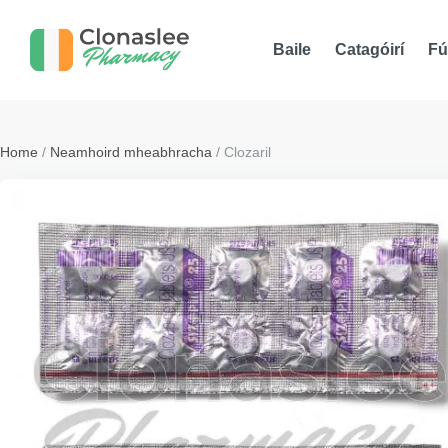
Baile
Catagóirí
Fú
Home
/
Neamhoird mheabhracha
/ Clozaril