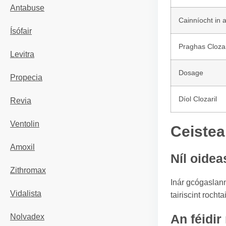
Antabuse
Cainníocht in 
Ísófair
Praghas Clozar
Levitra
Dosage
Propecia
Díol Clozaril
Revia
Ventolin
Ceistea
Amoxil
Níl oidea
Zithromax
Inár gcógaslann 
Vidalista
tairiscint roch
An féidir
Nolvadex