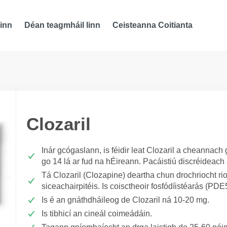
inn
Déan teagmháil linn
Ceisteanna Coitianta
Clozaril
Inár gcógaslann, is féidir leat Clozaril a cheannac
go 14 lá ar fud na hÉireann. Pacáistiú discréideach
Tá Clozaril (Clozapine) deartha chun drochriocht rios
siceachairpitéis. Is coisctheoir fosfódíistéarás (PDE
Is é an gnáthdháileog de Clozaril ná 10-20 mg.
Is tibhicí an cineál coimeádáin.