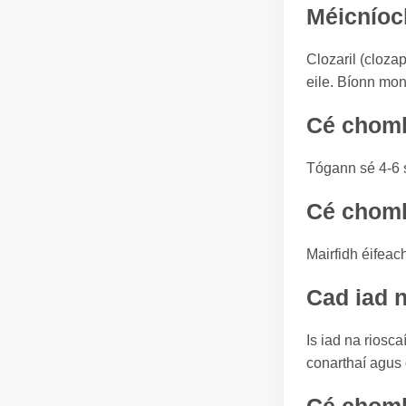
Méicníoc
Clozaril (cloza
eile. Bíonn mon
Cé chomh 
Tógann sé 4-6 s
Cé chomh
Mairfidh éifeach
Cad iad n
Is iad na riosca
conarthaí agus 