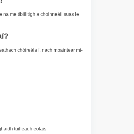
?
 na meitibiilitigh a choinneáil suas le
aí?
leathach chóireála í, nach mbaintear mí-
aidh tuilleadh eolais.