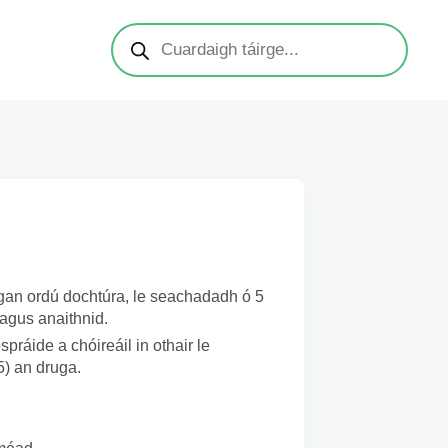
h gan ordú dochtúra, le seachadadh ó 5
 agus anaithnid.
práide a chóireáil in othair le
5) an druga.