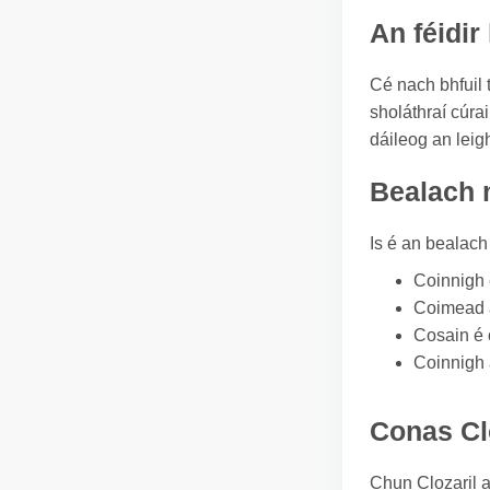
An féidir
Cé nach bhfuil t
sholáthraí cúrai
dáileog an leig
Bealach m
Is é an bealach 
Coinnigh 
Coimead a
Cosain é ó
Coinnigh a
Conas Cl
Chun Clozaril a