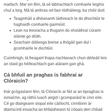
marfach. Mar sin féin, tá sé tábhachtach comhairle leighis
chuí a lorg. Má tá amhras ort faoi ródháileog, ba chóir duit:
Teagmháil a dhéanamh láithreach le do dhochtúir le
haghaidh comhairle gairmiúil.
Lean na treoracha a thugann do sholáthraí cúraim
sláinte go dlúth.
Seachain dáileoga breise a thógáil gan dul i
gcomhairle le dochtúir.
Cuimhnigh, tá freagairt thapa riachtanach chun déileáil leis
an staid go héifeachtach gan aláraim gan ghá.
Cá bhfuil an praghas is fabhraí ar
Clóraicín?
Inár gcógaslann féin, tá Clóraicín ar fáil ar an bpraghas is
iomaíche, ag ráthú luach airgid i gcomparáid le cinn eile.
Cé go dtairgeann siopaí eile cáilíocht, cinntíonn ár
dtairiscintí eisiacha go bhfaigheann tú cógais den chéad