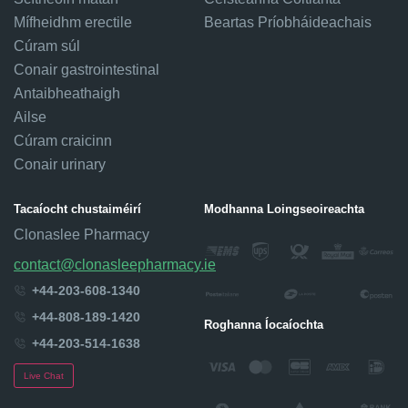
Mífheidhm erectile
Beartas Príobháideachais
Cúram súl
Conair gastrointestinal
Antaibheathaigh
Ailse
Cúram craicinn
Conair urinary
Tacaíocht chustaiméirí
Modhanna Loingseoireachta
Clonaslee Pharmacy
contact@clonasleepharmacy.ie
+44-203-608-1340
+44-808-189-1420
Roghanna Íocaíochta
+44-203-514-1638
Live Chat