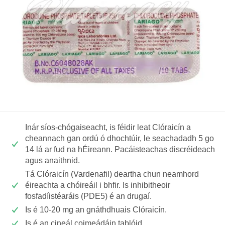
Inár síos-chógaiseacht, is féidir leat Clóraicín a
cheannach gan ordú ó dhochtúir, le seachadadh 5 go
14 lá ar fud na hÉireann. Pacáisteachas discréideach
agus anaithnid.
Tá Clóraicín (Vardenafil) deartha chun neamhord
éireachta a chóireáil i bhfir. Is inhibitheoir
fosfadíistéaráis (PDE5) é an drugaí.
Is é 10-20 mg an gnáthdhuais Clóraicín.
Is é an cineál coimeádáin tablóid.