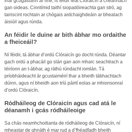
Inár gcógaslann ar líne, is féidir leat Clóraicín a cheannach
gan oideas. Cinntímid taithí siopadóireachta gan stró, ag
tairiscint rochtain ar chógais ardchaighdeáin ar bhealach
áisiúil agus rúnda.
An féidir le duine ar bith ábhar mo ordaithe
a fheiceáil?
Ní féidir, tá ábhar d’ordú Clóraicín go docht rúnda. Déantar
gach ordú a phacáil go slán gan aon mharc seachtrach a
léiríonn an t-ábhar, ag ráthú rúndacht iomlán. Tá
príobháideacht ár gcustaiméirí thar a bheith tábhachtach
dúinn, agus ní bheidh aon tríú páirtí eolas ar mhionsonraí
d’ordú Clóraicín.
Ródháileog de Clóraicín agus cad atá le
déanamh i gcás ródháileoige
Sa chás neamhchoitianta de ródháileog de Clóraicín, ní
mheastar de ghnáth é mar rud a d’fhéadfadh bheith