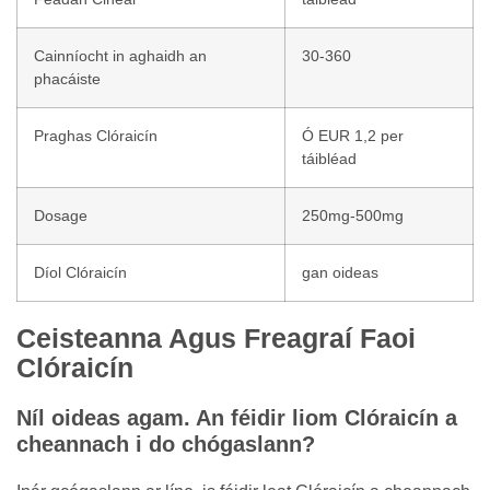
Cainníocht in aghaidh an
30-360
phacáiste
Praghas Clóraicín
Ó EUR 1,2 per
táibléad
Dosage
250mg-500mg
Díol Clóraicín
gan oideas
Ceisteanna Agus Freagraí Faoi
Clóraicín
Níl oideas agam. An féidir liom Clóraicín a
cheannach i do chógaslann?