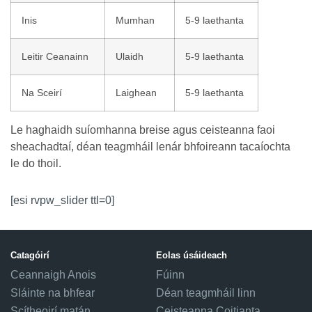
Inis
Mumhan
5-9 laethanta
Leitir Ceanainn
Ulaidh
5-9 laethanta
Na Sceirí
Laighean
5-9 laethanta
Le haghaidh suíomhanna breise agus ceisteanna faoi
sheachadtaí, déan teagmháil lenár bhfoireann tacaíochta
le do thoil.
[esi rvpw_slider ttl=0]
Catagóirí
Eolas úsáideach
Ceannaigh Anois
Fúinn
Sláinte na bhfear
Déan teagmháil linn
Scítheoirí matán
Ceisteanna Coitianta