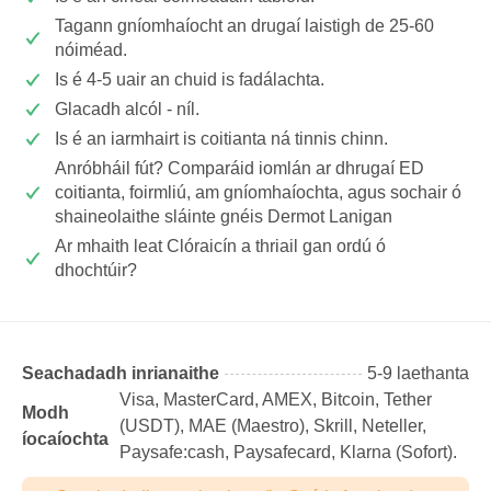
Tagann gníomhaíocht an drugaí laistigh de 25-60
nóiméad.
Is é 4-5 uair an chuid is fadálachta.
Glacadh alcól - níl.
Is é an iarmhairt is coitianta ná tinnis chinn.
Anróbháil fút? Comparáid iomlán ar dhrugaí ED
coitianta, foirmliú, am gníomhaíochta, agus sochair ó
shaineolaithe sláinte gnéis Dermot Lanigan
Ar mhaith leat Clóraicín a thriail gan ordú ó
dhochtúir?
Seachadadh inrianaithe
5-9 laethanta
Visa, MasterCard, AMEX, Bitcoin, Tether
Modh
(USDТ), MAE (Maestro), Skrill, Neteller,
íocaíochta
Paysafe:cash, Paysafecard, Klarna (Sofort).