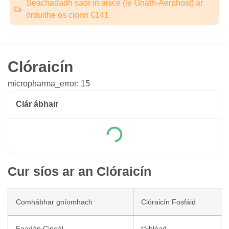
Seachadadh saor in aisce (le Gnáth-Aerphost) ar
orduithe os cionn €141
Clóraicín
micropharma_error: 15
Clár ábhair
Cur síos ar an Clóraicín
Comhábhar gníomhach
Clóraicín Fosfáid
Feadán Cineál
táibléad