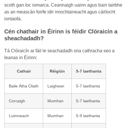
scoth gan íoc iomarca. Ceannaigh uainn agus bain tairbhe
as an meascán foirfe idir inrochtaineacht agus cáilíocht
iontaofa.
Cén chathair in Éirinn is féidir Clóraicín a
sheachadadh?
Tá Clóraicín ar fáil le seachadadh sna cathracha seo a
leanas in Éirinn:
Cathair
Réigiún
5-7 laethanta
Baile Átha Cliath
Laighean
5-7 laethanta
Corcaigh
Mumhan
5-7 laethanta
Luimneach
Mumhan
5-9 laethanta