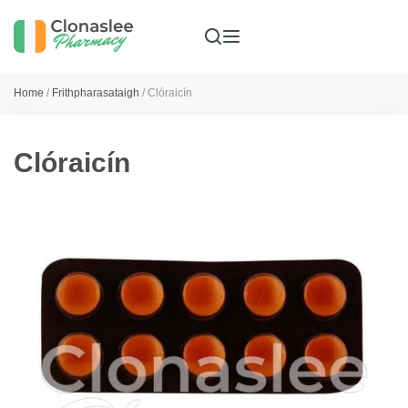
Home
/
Frithpharasataigh
/ Clóraicín
Clóraicín