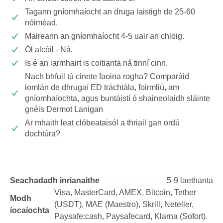
Tagann gníomhaíocht an druga laistigh de 25-60
nóiméad.
Maireann an gníomhaíocht 4-5 uair an chloig.
Ól alcóil - Ná.
Is é an iarmhairt is coitianta ná tinní cinn.
Nach bhfuil tú cinnte faoina rogha? Comparáid
iomlán de dhrugaí ED tráchtála, foirmliú, am
gníomhaíochta, agus buntáistí ó shaineolaidh sláinte
gnéis Dermot Lanigan
Ar mhaith leat clóbeataisól a thriail gan ordú
dochtúra?
Seachadadh inrianaithe
5-9 laethanta
Visa, MasterCard, AMEX, Bitcoin, Tether
Modh
(USDТ), MAE (Maestro), Skrill, Neteller,
íocaíochta
Paysafe:cash, Paysafecard, Klarna (Sofort).