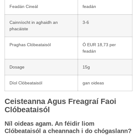
Feadán Cineál
feadán
Cainníocht in aghaidh an
3-6
phacáiste
Praghas Clóbeataisól
Ó EUR 18,73 per
feadán
Dosage
15g
Díol Clóbeataisól
gan oideas
Ceisteanna Agus Freagraí Faoi
Clóbeataisól
Níl oideas agam. An féidir liom
Clóbeataisól a cheannach i do chógaslann?