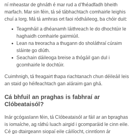
ní mheastar de ghnáth é mar rud a d’fhéadfadh bheith
marfach. Mar sin féin, tá sé tábhachtach comhairle leighis
chuí a lorg. Má tá amhras ort faoi ródháileog, ba chóir duit:
Teagmháil a dhéanamh láithreach le do dhochtúir le
haghaidh comhairle gairmiúil.
Lean na treoracha a thugann do sholáthraí cúraim
sláinte go dlúth.
Seachain dáileoga breise a thógáil gan dul i
gcomhairle le dochtúir.
Cuimhnigh, tá freagairt thapa riachtanach chun déileáil leis
an staid go héifeachtach gan aláraim gan ghá.
Cá bhfuil an praghas is fabhraí ar
Clóbeataisól?
Inár gcógaslann féin, tá Clóbeataisól ar fáil ar an bpraghas
is iomaíche, ag ráthú luach airgid i gcomparáid le cinn eile.
Cé go dtairgeann siopaí eile cáilíocht, cinntíonn ár