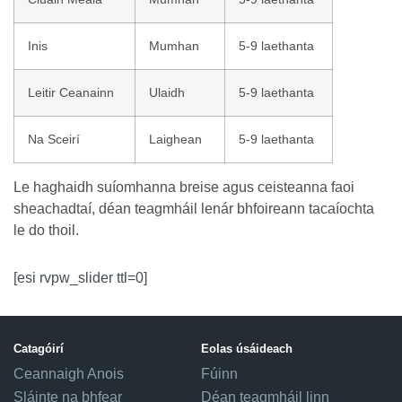
Inis
Mumhan
5-9 laethanta
Leitir Ceanainn
Ulaidh
5-9 laethanta
Na Sceirí
Laighean
5-9 laethanta
Le haghaidh suíomhanna breise agus ceisteanna faoi
sheachadtaí, déan teagmháil lenár bhfoireann tacaíochta
le do thoil.
[esi rvpw_slider ttl=0]
Catagóirí
Eolas úsáideach
Ceannaigh Anois
Fúinn
Sláinte na bhfear
Déan teagmháil linn