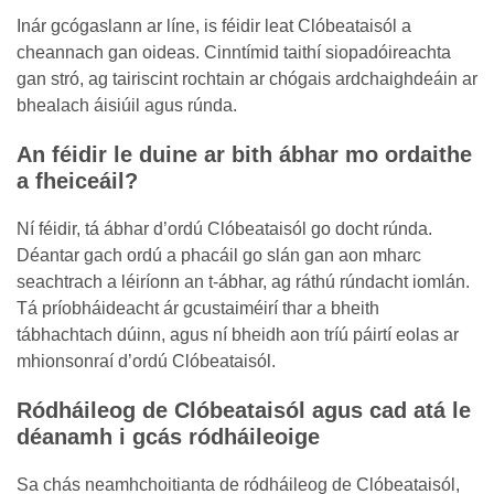
Inár gcógaslann ar líne, is féidir leat Clóbeataisól a
cheannach gan oideas. Cinntímid taithí siopadóireachta
gan stró, ag tairiscint rochtain ar chógais ardchaighdeáin ar
bhealach áisiúil agus rúnda.
An féidir le duine ar bith ábhar mo ordaithe
a fheiceáil?
Ní féidir, tá ábhar d’ordú Clóbeataisól go docht rúnda.
Déantar gach ordú a phacáil go slán gan aon mharc
seachtrach a léiríonn an t-ábhar, ag ráthú rúndacht iomlán.
Tá príobháideacht ár gcustaiméirí thar a bheith
tábhachtach dúinn, agus ní bheidh aon tríú páirtí eolas ar
mhionsonraí d’ordú Clóbeataisól.
Ródháileog de Clóbeataisól agus cad atá le
déanamh i gcás ródháileoige
Sa chás neamhchoitianta de ródháileog de Clóbeataisól,