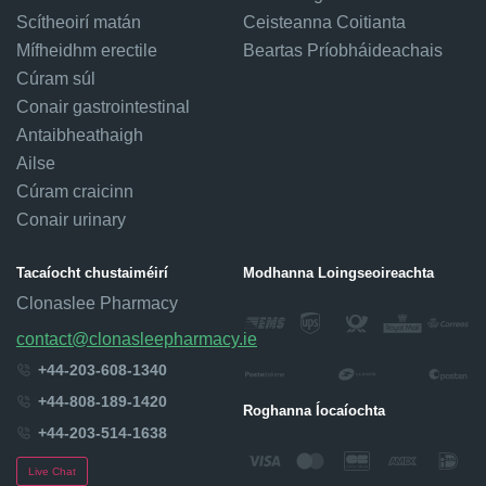
Scítheoirí matán
Ceisteanna Coitianta
Mífheidhm erectile
Beartas Príobháideachais
Cúram súl
Conair gastrointestinal
Antaibheathaigh
Ailse
Cúram craicinn
Conair urinary
Tacaíocht chustaiméirí
Modhanna Loingseoireachta
Clonaslee Pharmacy
contact@clonasleepharmacy.ie
+44-203-608-1340
+44-808-189-1420
Roghanna Íocaíochta
+44-203-514-1638
Live Chat