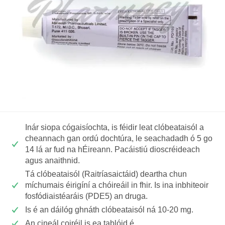
Inár siopa cógaisíochta, is féidir leat clóbeataisól a
cheannach gan ordú dochtúra, le seachadadh ó 5 go
14 lá ar fud na hÉireann. Pacáistiú dioscréideach
agus anaithnid.
Tá clóbeataisól (Raitríasaictáid) deartha chun
míchumais éirigíní a chóireáil in fhir. Is ina inbhiteoir
fosfódiaistéaráis (PDE5) an druga.
Is é an dáilóg ghnáth clóbeataisól ná 10-20 mg.
An cineál coiréil is ea tablóid é.