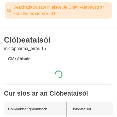
Seachadadh saor in aisce (le Gnáth-Aerphost) ar
orduithe os cionn €141
Clóbeataisól
micropharma_error: 15
Clár ábhair
Cur síos ar an Clóbeataisól
Comhábhar gníomhach
Clóbeataisól