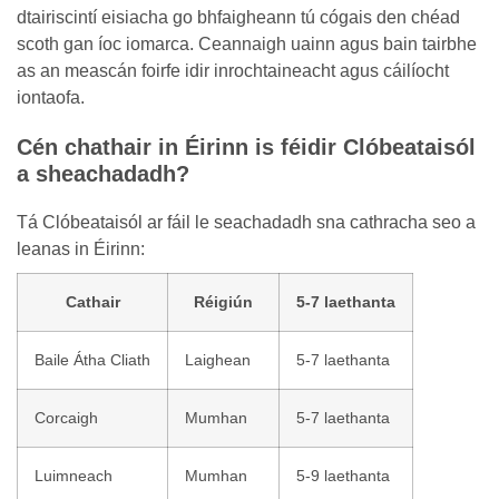
dtairiscintí eisiacha go bhfaigheann tú cógais den chéad
scoth gan íoc iomarca. Ceannaigh uainn agus bain tairbhe
as an meascán foirfe idir inrochtaineacht agus cáilíocht
iontaofa.
Cén chathair in Éirinn is féidir Clóbeataisól
a sheachadadh?
Tá Clóbeataisól ar fáil le seachadadh sna cathracha seo a
leanas in Éirinn:
Cathair
Réigiún
5-7 laethanta
Baile Átha Cliath
Laighean
5-7 laethanta
Corcaigh
Mumhan
5-7 laethanta
Luimneach
Mumhan
5-9 laethanta