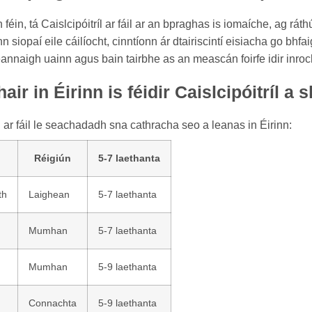
féin, tá Caislcipóitríl ar fáil ar an bpraghas is iomaíche, ag ráth
n siopaí eile cáilíocht, cinntíonn ár dtairiscintí eisiacha go bh
annaigh uainn agus bain tairbhe as an meascán foirfe idir inroch
air in Éirinn is féidir Caislcipóitríl 
l ar fáil le seachadadh sna cathracha seo a leanas in Éirinn:
Réigiún
5-7 laethanta
th
Laighean
5-7 laethanta
Mumhan
5-7 laethanta
Mumhan
5-9 laethanta
Connachta
5-9 laethanta