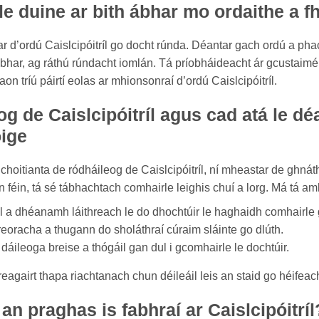
 le duine ar bith ábhar mo ordaithe a f
bhar d’ordú Caislcipóitríl go docht rúnda. Déantar gach ordú a p
-ábhar, ag ráthú rúndacht iomlán. Tá príobháideacht ár gcustaiméi
on tríú páirtí eolas ar mhionsonraí d’ordú Caislcipóitríl.
g de Caislcipóitríl agus cad atá le d
oige
oitianta de ródháileog de Caislcipóitríl, ní mheastar de ghnát
 féin, tá sé tábhachtach comhairle leighis chuí a lorg. Má tá amh
 a dhéanamh láithreach le do dhochtúir le haghaidh comhairle g
reoracha a thugann do sholáthraí cúraim sláinte go dlúth.
áileoga breise a thógáil gan dul i gcomhairle le dochtúir.
reagairt thapa riachtanach chun déileáil leis an staid go héifea
 an praghas is fabhraí ar Caislcipóitríl