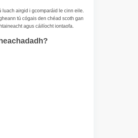
ú luach airgid i gcomparáid le cinn eile.
faigheann tú cógais den chéad scoth gan
taineacht agus cáilíocht iontaofa.
a sheachadadh?