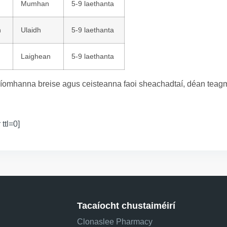
Mumhan
5-9 laethanta
n
Ulaidh
5-9 laethanta
Laighean
5-9 laethanta
íomhanna breise agus ceisteanna faoi sheachadtaí, déan teagmh
 ttl=0]
Tacaíocht chustaiméirí
Clonaslee Pharmacy