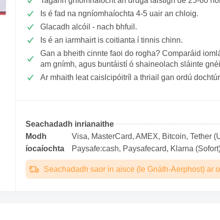
Tagann gníomhaíocht an druga laistigh de 25-60 n
Is é fad na ngníomhaíochta 4-5 uair an chloig.
Glacadh alcóil - nach bhfuil.
Is é an iarmhairt is coitianta í tinnis chinn.
Gan a bheith cinnte faoi do rogha? Comparáid iomlán
am gnímh, agus buntáistí ó shaineolach sláinte gné
Ar mhaith leat caislcipóitríl a thriail gan ordú dochtú
Seachadadh inrianaithe
Modh
Visa, MasterCard, AMEX, Bitcoin, Tether (U
íocaíochta
Paysafe:cash, Paysafecard, Klarna (Sofort)
Seachadadh saor in aisce (le Gnáth-Aerphost) ar o