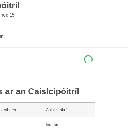
óitríl
ror: 15
ir
 ar an Caislcipóitríl
níomhach
Caislcipóitríl
feadán