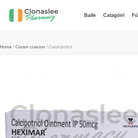
Baile
Catagóirí
Fú
Home
/
Cúram craicinn
/ Caislcipóitríl