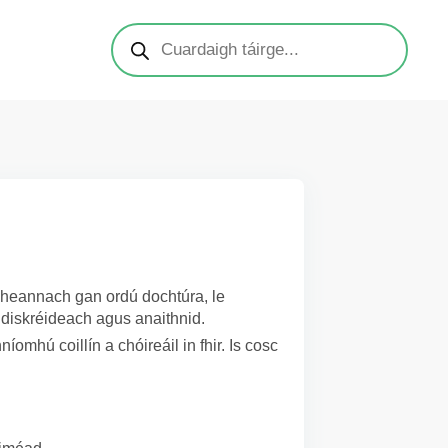
 a cheannach gan ordú dochtúra, le
 diskréideach agus anaithnid.
níomhú coillín a chóireáil in fhir. Is cosc