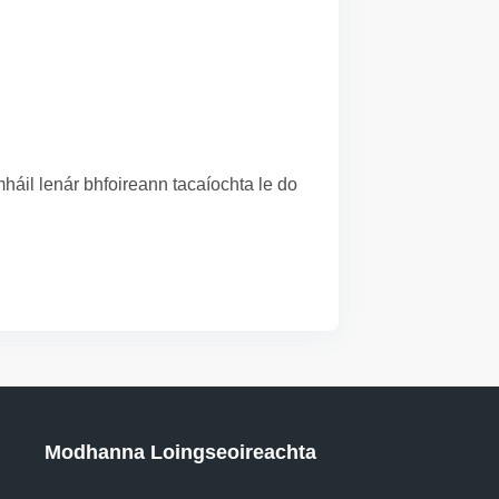
áil lenár bhfoireann tacaíochta le do
Modhanna Loingseoireachta