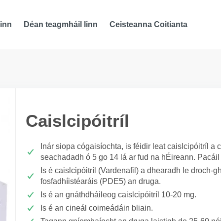
inn
Déan teagmháil linn
Ceisteanna Coitianta
Caislcipóitríl
Inár siopa cógaisíochta, is féidir leat caislcipóitríl
seachadadh ó 5 go 14 lá ar fud na hÉireann. Pacáil
Is é caislcipóitríl (Vardenafil) a dhearadh le droch-gh
fosfadhíistéaráis (PDE5) an druga.
Is é an gnáthdháileog caislcipóitríl 10-20 mg.
Is é an cineál coimeádáin bliain.