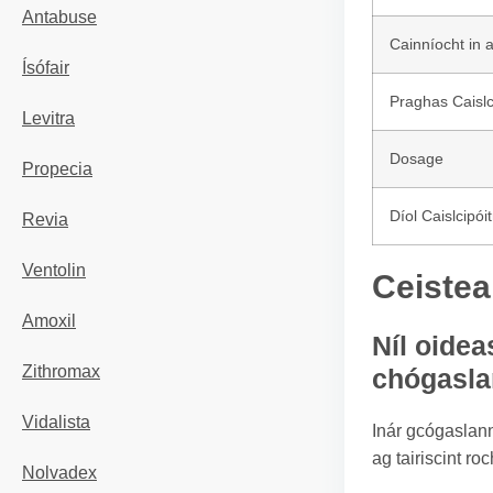
Antabuse
Cainníocht in 
Ísófair
Praghas Caislci
Levitra
Dosage
Propecia
Díol Caislcipóitr
Revia
Ventolin
Ceistea
Amoxil
Níl oidea
Zithromax
chógasl
Vidalista
Inár gcógaslann 
ag tairiscint r
Nolvadex