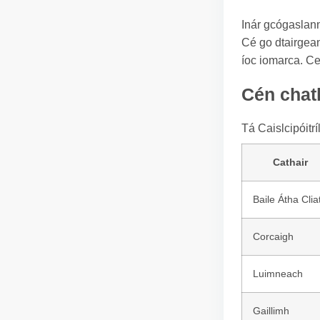
Inár gcógaslann 
Cé go dtairgean
íoc iomarca. Ce
Cén chath
Tá Caislcipóitrí
Cathair
Baile Átha Clia
Corcaigh
Luimneach
Gaillimh