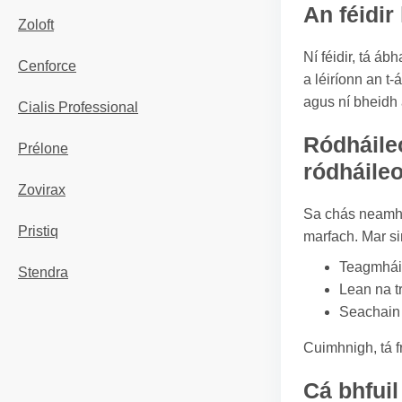
An féidir
Zoloft
Ní féidir, tá á
Cenforce
a léiríonn an t
agus ní bheidh a
Cialis Professional
Ródháileo
Prélone
ródháile
Zovirax
Sa chás neamhch
Pristiq
marfach. Mar sin
Teagmháil
Stendra
Lean na t
Seachain d
Cuimhnigh, tá f
Cá bhfuil