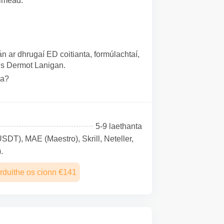
óiméad.
 ar dhrugaí ED coitianta, formúlachtaí,
is Dermot Lanigan.
ra?
5-9 laethanta
SDТ), MAE (Maestro), Skrill, Neteller,
.
rduithe os cionn €141