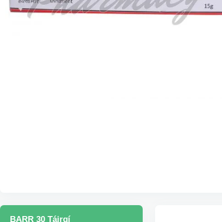
BARR 30 Táirgí