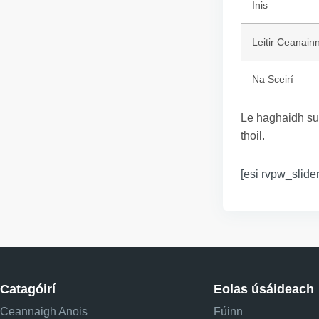
Inis
Leitir Ceanain
Na Sceirí
Le haghaidh su
thoil.
[esi rvpw_slider
Catagóirí
Eolas úsáideach
Ceannaigh Anois
Fúinn