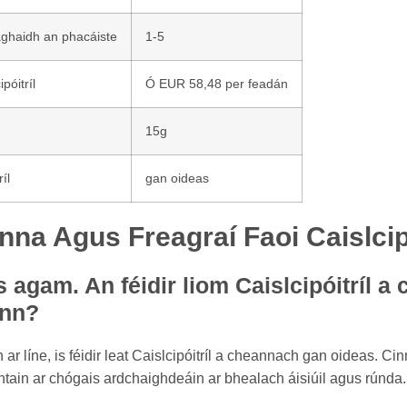
aghaidh an phacáiste
1-5
póitríl
Ó EUR 58,48 per feadán
15g
íl
gan oideas
nna Agus Freagraí Faoi Caislcipó
s agam. An féidir liom Caislcipóitríl a
ann?
ar líne, is féidir leat Caislcipóitríl a cheannach gan oideas. Cin
ochtain ar chógais ardchaighdeáin ar bhealach áisiúil agus rúnda.