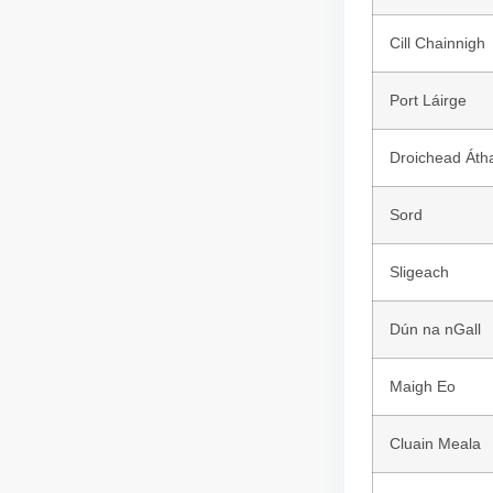
Cill Chainnigh
Port Láirge
Droichead Áth
Sord
Sligeach
Dún na nGall
Maigh Eo
Cluain Meala