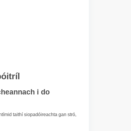
itríl
 cheannach i do
ntímid taithí siopadóireachta gan stró,