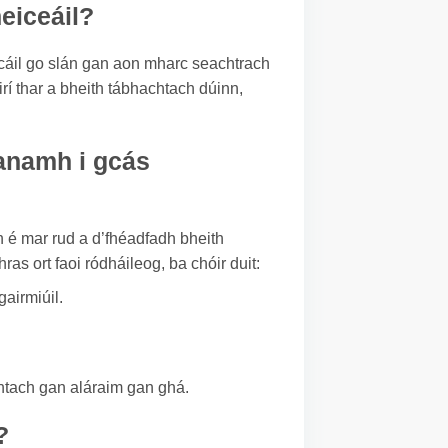
heiceáil?
hacáil go slán gan aon mharc seachtrach
rí thar a bheith tábhachtach dúinn,
éanamh i gcás
h é mar rud a d’fhéadfadh bheith
ras ort faoi ródháileog, ba chóir duit:
airmiúil.
chtach gan aláraim gan ghá.
?