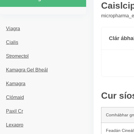
Caislcip
micropharma_er
Viagra
Clár ábha
Cialis
Stromectol
Kamagra Gel Bheál
Kamagra
Cur síos
Clómaid
Paxil Cr
Comhábhar g
Lexapro
Feadán Cineál