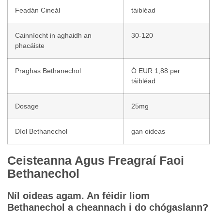
Feadán Cineál
táibléad
Cainníocht in aghaidh an
30-120
phacáiste
Praghas Bethanechol
Ó EUR 1,88 per
táibléad
Dosage
25mg
Díol Bethanechol
gan oideas
Ceisteanna Agus Freagraí Faoi
Bethanechol
Níl oideas agam. An féidir liom
Bethanechol a cheannach i do chógaslann?