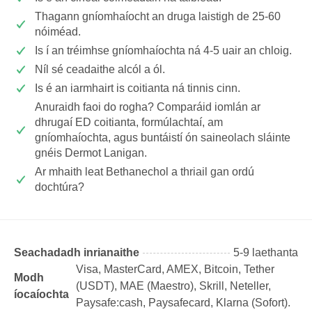
Thagann gníomhaíocht an druga laistigh de 25-60
nóiméad.
Is í an tréimhse gníomhaíochta ná 4-5 uair an chloig.
Níl sé ceadaithe alcól a ól.
Is é an iarmhairt is coitianta ná tinnis cinn.
Anuraidh faoi do rogha? Comparáid iomlán ar
dhrugaí ED coitianta, formúlachtaí, am
gníomhaíochta, agus buntáistí ón saineolach sláinte
gnéis Dermot Lanigan.
Ar mhaith leat Bethanechol a thriail gan ordú
dochtúra?
Seachadadh inrianaithe
5-9 laethanta
Visa, MasterCard, AMEX, Bitcoin, Tether
Modh
(USDТ), MAE (Maestro), Skrill, Neteller,
íocaíochta
Paysafe:cash, Paysafecard, Klarna (Sofort).