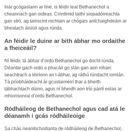
Inár gcógaslann ar líne, is féidir leat Bethanechol a
cheannach gan oideas. Cinntímid taithí siopadóireachta
gan stró, ag tairiscint rochtain ar chógais ardchaighdeáin ar
bhealach áisiúil agus rúnda.
An féidir le duine ar bith ábhar mo ordaithe
a fheiceáil?
Ní féidir, tá ábhar d’ordú Bethanechol go docht rúnda.
Déantar gach ordú a phacáil go slán gan aon mharc
seachtrach a léiríonn an t-ábhar, ag ráthú rúndacht iomlán.
Tá príobháideacht ár gcustaiméirí thar a bheith
tábhachtach dúinn, agus ní bheidh aon tríú páirtí eolas ar
mhionsonraí d’ordú Bethanechol.
Ródháileog de Bethanechol agus cad atá le
déanamh i gcás ródháileoige
Sa chás neamhchoitianta de ródháileog de Bethanechol,