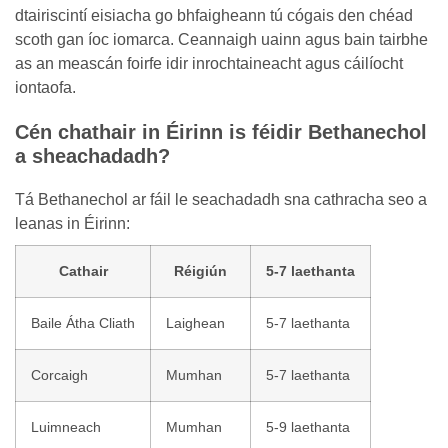
dtairiscintí eisiacha go bhfaigheann tú cógais den chéad
scoth gan íoc iomarca. Ceannaigh uainn agus bain tairbhe
as an meascán foirfe idir inrochtaineacht agus cáilíocht
iontaofa.
Cén chathair in Éirinn is féidir Bethanechol
a sheachadadh?
Tá Bethanechol ar fáil le seachadadh sna cathracha seo a
leanas in Éirinn:
Cathair
Réigiún
5-7 laethanta
Baile Átha Cliath
Laighean
5-7 laethanta
Corcaigh
Mumhan
5-7 laethanta
Luimneach
Mumhan
5-9 laethanta