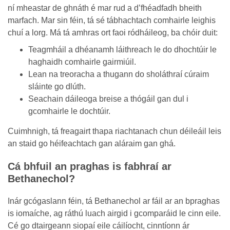
ní mheastar de ghnáth é mar rud a d’fhéadfadh bheith
marfach. Mar sin féin, tá sé tábhachtach comhairle leighis
chuí a lorg. Má tá amhras ort faoi ródháileog, ba chóir duit:
Teagmháil a dhéanamh láithreach le do dhochtúir le
haghaidh comhairle gairmiúil.
Lean na treoracha a thugann do sholáthraí cúraim
sláinte go dlúth.
Seachain dáileoga breise a thógáil gan dul i
gcomhairle le dochtúir.
Cuimhnigh, tá freagairt thapa riachtanach chun déileáil leis
an staid go héifeachtach gan aláraim gan ghá.
Cá bhfuil an praghas is fabhraí ar
Bethanechol?
Inár gcógaslann féin, tá Bethanechol ar fáil ar an bpraghas
is iomaíche, ag ráthú luach airgid i gcomparáid le cinn eile.
Cé go dtairgeann siopaí eile cáilíocht, cinntíonn ár