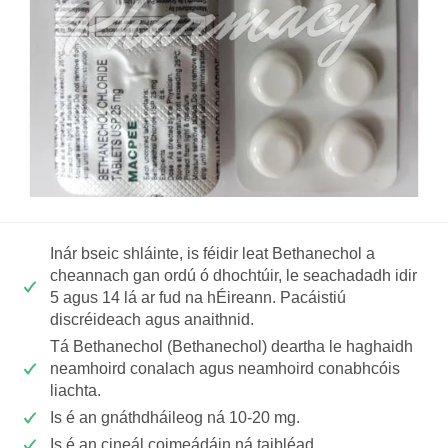
Inár bseic shláinte, is féidir leat Bethanechol a
cheannach gan ordú ó dhochtúir, le seachadadh idir
5 agus 14 lá ar fud na hÉireann. Pacáistiú
discréideach agus anaithnid.
Tá Bethanechol (Bethanechol) deartha le haghaidh
neamhoird conalach agus neamhoird conabhcóis
liachta.
Is é an gnáthdháileog ná 10-20 mg.
Is é an cineál coimeádáin ná taibléad.