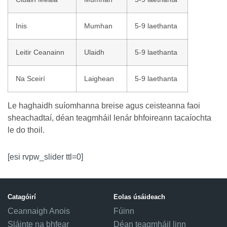
Inis
Mumhan
5-9 laethanta
Leitir Ceanainn
Ulaidh
5-9 laethanta
Na Sceirí
Laighean
5-9 laethanta
Le haghaidh suíomhanna breise agus ceisteanna faoi
sheachadtaí, déan teagmháil lenár bhfoireann tacaíochta
le do thoil.
[esi rvpw_slider ttl=0]
Catagóirí
Eolas úsáideach
Ceannaigh Anois
Fúinn
Sláinte na bhfear
Déan teagmháil linn