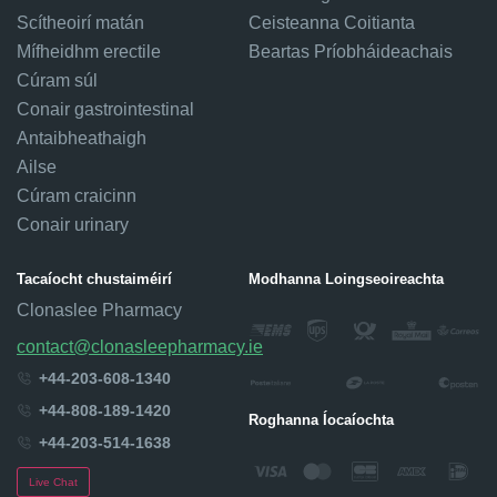
Scítheoirí matán
Ceisteanna Coitianta
Mífheidhm erectile
Beartas Príobháideachais
Cúram súl
Conair gastrointestinal
Antaibheathaigh
Ailse
Cúram craicinn
Conair urinary
Tacaíocht chustaiméirí
Modhanna Loingseoireachta
Clonaslee Pharmacy
contact@clonasleepharmacy.ie
+44-203-608-1340
+44-808-189-1420
Roghanna Íocaíochta
+44-203-514-1638
Live Chat