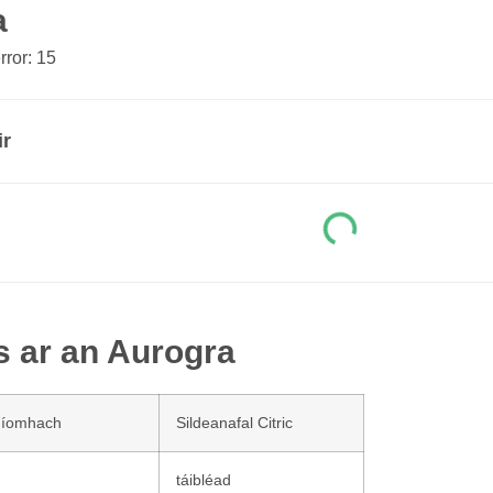
a
ror: 15
ir
s ar an Aurogra
níomhach
Sildeanafal Citric
táibléad