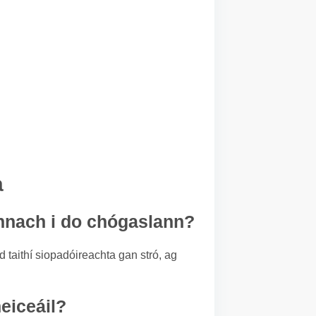
a
annach i do chógaslann?
d taithí siopadóireachta gan stró, ag
heiceáil?