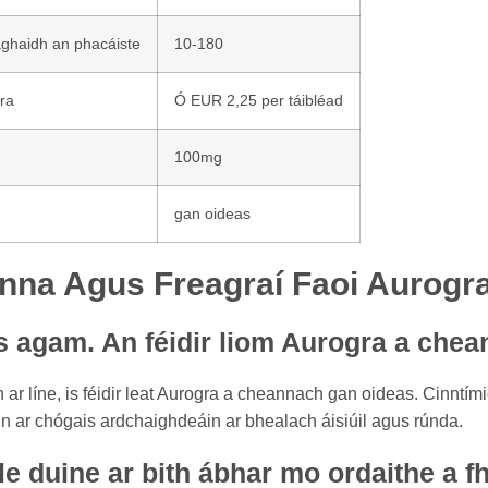
aghaidh an phacáiste
10-180
ra
Ó EUR 2,25 per táibléad
100mg
gan oideas
nna Agus Freagraí Faoi Aurogr
as agam. An féidir liom Aurogra a che
 ar líne, is féidir leat Aurogra a cheannach gan oideas. Cinntími
tain ar chógais ardchaighdeáin ar bhealach áisiúil agus rúnda.
 le duine ar bith ábhar mo ordaithe a f