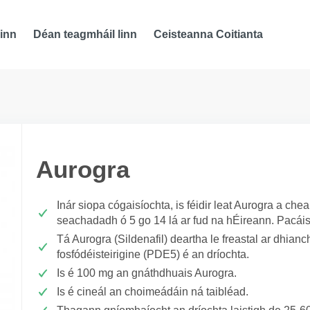
inn
Déan teagmháil linn
Ceisteanna Coitianta
Aurogra
Inár siopa cógaisíochta, is féidir leat Aurogra a ch
seachadadh ó 5 go 14 lá ar fud na hÉireann. Pacáis
Tá Aurogra (Sildenafil) deartha le freastal ar dhianchr
fosfódéisteirigine (PDE5) é an dríochta.
Is é 100 mg an gnáthdhuais Aurogra.
Is é cineál an choimeádáin ná taibléad.