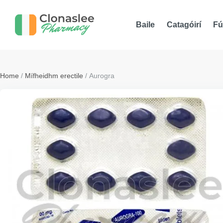
Baile
Catagóirí
Fú
Home
/
Mífheidhm erectile
/ Aurogra