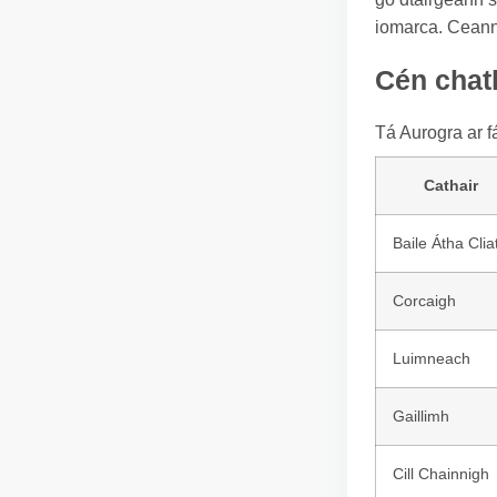
iomarca. Ceanna
Cén chath
Tá Aurogra ar f
Cathair
Baile Átha Clia
Corcaigh
Luimneach
Gaillimh
Cill Chainnigh