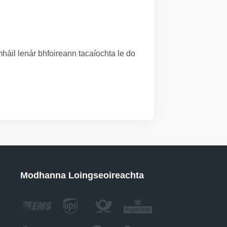
áil lenár bhfoireann tacaíochta le do
Modhanna Loingseoireachta