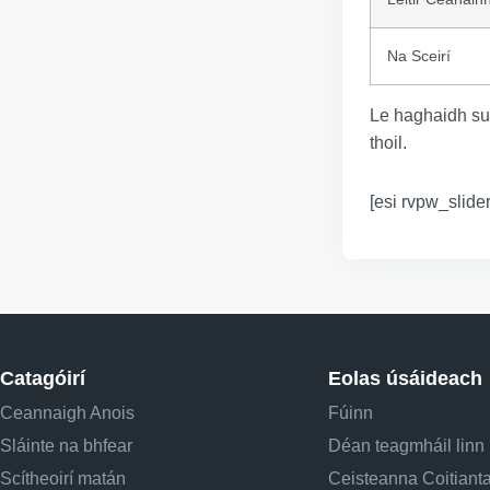
Na Sceirí
Le haghaidh su
thoil.
[esi rvpw_slider
Catagóirí
Eolas úsáideach
Ceannaigh Anois
Fúinn
Sláinte na bhfear
Déan teagmháil linn
Scítheoirí matán
Ceisteanna Coitiant