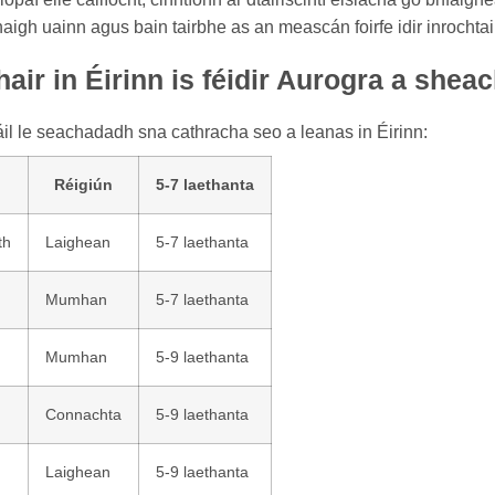
igh uainn agus bain tairbhe as an meascán foirfe idir inrochtai
air in Éirinn is féidir Aurogra a she
áil le seachadadh sna cathracha seo a leanas in Éirinn:
Réigiún
5-7 laethanta
th
Laighean
5-7 laethanta
Mumhan
5-7 laethanta
Mumhan
5-9 laethanta
Connachta
5-9 laethanta
Laighean
5-9 laethanta