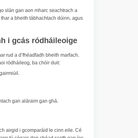
l go slán gan aon mharc seachtrach a
í thar a bheith tábhachtach dúinn, agus
h i gcás ródháileoige
ar rud a d’fhéadfadh bheith marfach.
oi ródháileog, ba chóir duit:
airmiúil.
chtach gan aláraim gan ghá.
ch airgid i gcomparáid le cinn eile. Cé
gheann tú cógais den chéad scoth gan íoc