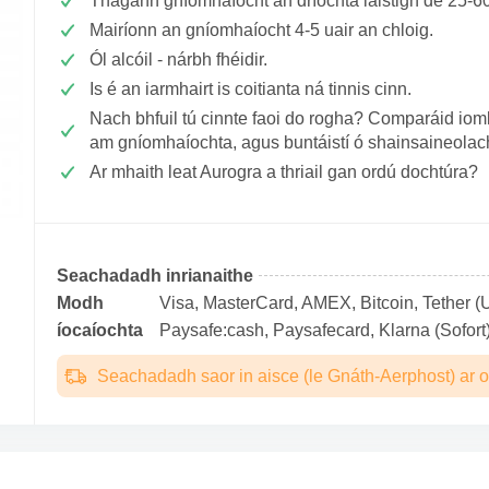
Thagann gníomhaíocht an dríochta laistigh de 25-6
Mairíonn an gníomhaíocht 4-5 uair an chloig.
Ól alcóil - nárbh fhéidir.
Is é an iarmhairt is coitianta ná tinnis cinn.
Nach bhfuil tú cinnte faoi do rogha? Comparáid ioml
am gníomhaíochta, agus buntáistí ó shainsaineolac
Ar mhaith leat Aurogra a thriail gan ordú dochtúra?
Seachadadh inrianaithe
Modh
Visa, MasterCard, AMEX, Bitcoin, Tether (U
íocaíochta
Paysafe:cash, Paysafecard, Klarna (Sofort)
Seachadadh saor in aisce (le Gnáth-Aerphost) ar o