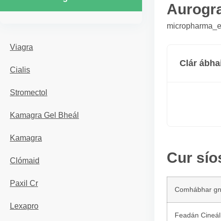
Aurogr
micropharma_er
Viagra
Clár ábha
Cialis
Stromectol
Kamagra Gel Bheál
Kamagra
Cur sío
Clómaid
Paxil Cr
Comhábhar g
Lexapro
Feadán Cineál