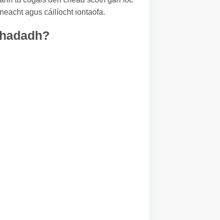
neacht agus cáilíocht iontaofa.
achadadh?