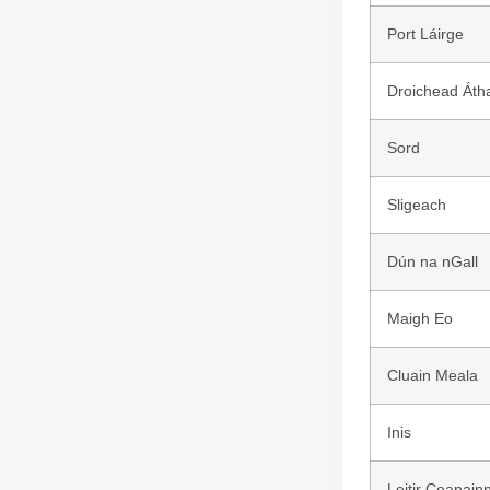
Port Láirge
Droichead Áth
Sord
Sligeach
Dún na nGall
Maigh Eo
Cluain Meala
Inis
Leitir Ceanain