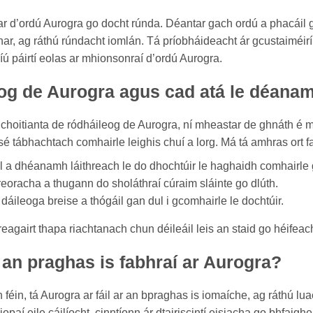
bhar d’ordú Aurogra go docht rúnda. Déantar gach ordú a phacái
bhar, ag ráthú rúndacht iomlán. Tá príobháideacht ár gcustaiméir
ríú páirtí eolas ar mhionsonraí d’ordú Aurogra.
og de Aurogra agus cad atá le déanam
hoitianta de ródháileog de Aurogra, ní mheastar de ghnáth é m
 sé tábhachtach comhairle leighis chuí a lorg. Má tá amhras ort fa
 a dhéanamh láithreach le do dhochtúir le haghaidh comhairle g
reoracha a thugann do sholáthraí cúraim sláinte go dlúth.
áileoga breise a thógáil gan dul i gcomhairle le dochtúir.
reagairt thapa riachtanach chun déileáil leis an staid go héifea
 an praghas is fabhraí ar Aurogra?
féin, tá Aurogra ar fáil ar an bpraghas is iomaíche, ag ráthú lua
iopaí eile cáilíocht, cinntíonn ár dtairiscintí eisiacha go bhfai