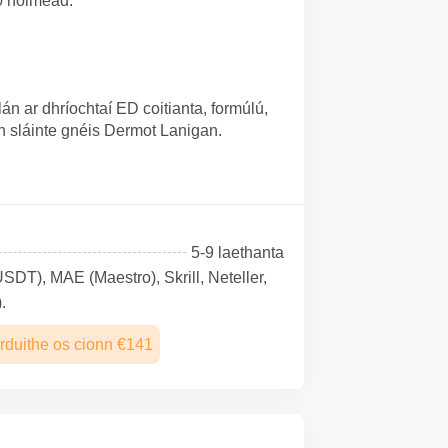
0 nóiméad.
án ar dhríochtaí ED coitianta, formúlú,
h sláinte gnéis Dermot Lanigan.
5-9 laethanta
SDТ), MAE (Maestro), Skrill, Neteller,
.
rduithe os cionn €141