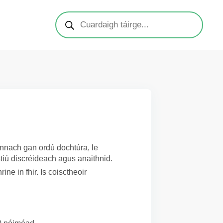
eannach gan ordú dochtúra, le
tiú discréideach agus anaithnid.
ine in fhir. Is coisctheoir