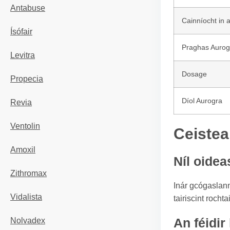
Antabuse
Cainníocht in 
Ísófair
Praghas Aurog
Levitra
Dosage
Propecia
Díol Aurogra
Revia
Ventolin
Ceistea
Amoxil
Níl oide
Zithromax
Inár gcógaslann
Vidalista
tairiscint roch
An féidir
Nolvadex