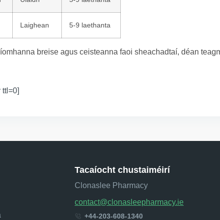
Laighean
5-9 laethanta
íomhanna breise agus ceisteanna faoi sheachadtaí, déan teagmh
 ttl=0]
Tacaíocht chustaiméirí
Clonaslee Pharmacy
contact@clonasleepharmacy.ie
a
+44-203-608-1340