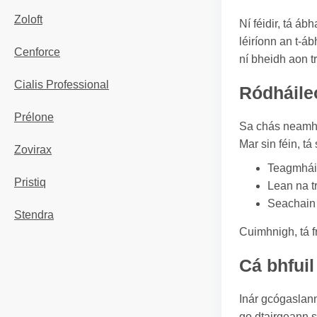
Zoloft
Ní féidir, tá á
léiríonn an t-á
Cenforce
ní bheidh aon t
Cialis Professional
Ródháile
Prélone
Sa chás neamhc
Mar sin féin, tá
Zovirax
Teagmháil
Pristiq
Lean na t
Seachain d
Stendra
Cuimhnigh, tá f
Cá bhfuil
Inár gcógaslann 
go dtairgeann s